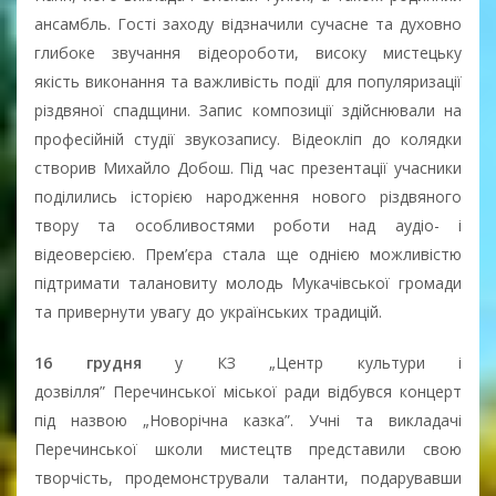
ансамбль. Гості заходу відзначили сучасне та духовно
глибоке звучання відеороботи, високу мистецьку
якість виконання та важливість події для популяризації
різдвяної спадщини. Запис композиції здійснювали на
професійній студії звукозапису. Відеокліп до колядки
створив Михайло Добош. Під час презентації учасники
поділились історією народження нового різдвяного
твору та особливостями роботи над аудіо- і
відеоверсією. Прем’єра стала ще однією можливістю
підтримати талановиту молодь Мукачівської громади
та привернути увагу до українських традицій.
16 грудня
у КЗ „Центр культури і
дозвілля” Перечинської міської ради відбувся концерт
під назвою „Новорічна казка”. Учні та викладачі
Перечинської школи мистецтв представили свою
творчість, продемонстрували таланти, подарувавши