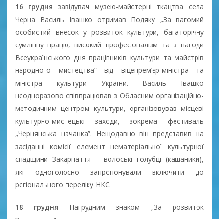
16 грудня
завідувач музею-майстерні ткацтва села
Черна Василь Івашко отримав Подяку „За вагомий
особистий внесок у розвиток культури, багаторічну
сумлінну працю, високий професіоналізм та з нагоди
Всеукраїнського дня працівників культури та майстрів
народного мистецтва” від віцепрем’єр-міністра та
міністра культури України. Василь Івашко
неодноразово співпрацював з Обласним організаційно-
методичним центром культури, організовував місцеві
культурно-мистецькі заходи, зокрема фестиваль
„Чернянська начанка”. Нещодавно він представив на
засіданні комісії елемент нематеріальної культурної
спадщини Закарпаття – волоські голубці (кашаники),
які одноголосно запропонували включити до
регіонального переліку НКС.
18 грудня
Нагрудним знаком „За розвиток