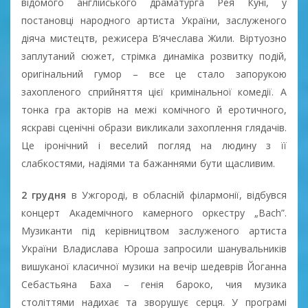
відомого англійського драматурга Рея Куні, у
постановці народного артиста України, заслуженого
діяча мистецтв, режисера В’ячеслава Жили. Віртуозно
заплутаний сюжет, стрімка динаміка розвитку подій,
оригінальний гумор – все це стало запорукою
захопленого сприйняття цієї кримінальної комедії. А
тонка гра акторів на межі комічного й еротичного,
яскраві сценічні образи викликали захоплення глядачів.
Це іронічний і веселий погляд на людину з її
слабкостями, надіями та бажаннями бути щасливим.
2 грудня
в Ужгороді, в обласній філармонії, відбувся
концерт Академічного камерного оркестру „Bach”.
Музиканти під керівництвом заслуженого артиста
України Владислава Юроша запросили шанувальників
вишуканої класичної музики на вечір шедеврів Йоганна
Себастьяна Баха – генія бароко, чия музика
століттями надихає та зворушує серця. У програмі