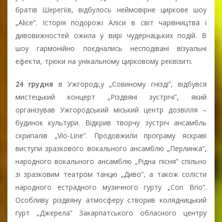
братів Шерегіїв, відбулось неймовірне циркове шоу
„Alice”. Історія подорожі Аліси в світ чарівництва і
дивовижностей ожила у вирі чудернацьких подій. В
шоу гармонійно поєднались несподівані візуальні
ефекти, трюки на унікальному цирковому реквізиті.
24 грудня
в Ужгороді,у „Совиному гнізді”, відбувся
мистецький концерт „Різдвяні зустрічі”, який
організував Ужгородський міський центр дозвілля –
будинок культури. Відкрив творчу зустріч ансамбль
скрипалів „Vio-Line”. Продовжили програму яскраві
виступи зразкового вокального ансамблю „Перлинка”,
народного вокального ансамблю „Рідна пісня” спільно
зі зразковим театром танцю „Диво”, а також солісти
народного естрадного музичного гурту „Con Brio”.
Особливу різдвяну атмосферу створив колядницький
гурт „Джерела” Закарпатського обласного центру