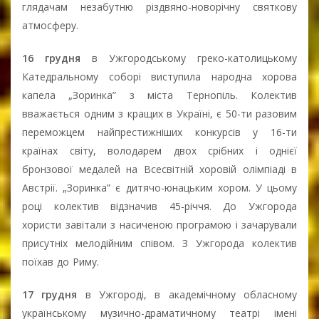
глядачам незабутню різдвяно-новорічну святкову
атмосферу.
16 грудня
в Ужгородському греко-католицькому
Катедральному соборі виступила народна хорова
капела „Зоринка” з міста Тернопіль. Колектив
вважається одним з кращих в Україні, є 50-ти разовим
переможцем найпрестижніших конкурсів у 16-ти
країнах світу, володарем двох срібних і однієї
бронзової медалей на Всесвітній хоровій олімпіаді в
Австрії. „Зоринка” є дитячо-юнацьким хором. У цьому
році колектив відзначив 45-річчя. До Ужгорода
хористи завітали з насиченою програмою і зачарували
присутніх мелодійним співом. З Ужгорода колектив
поїхав до Риму.
17 грудня
в Ужгороді, в академічному обласному
українському музично-драматичному театрі імені