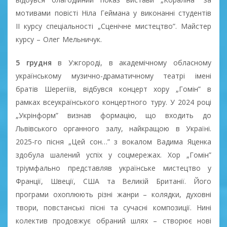
мотивами повісті Ніла Геймана у виконанні студентів
II курсу спеціальності „Сценічне мистецтво”. Майстер
курсу – Олег Мельничук.
5 грудня
в Ужгороді, в академічному обласному
українському музично-драматичному театрі імені
братів Шерегіїв, відбувся концерт хору „Гомін” в
рамках всеукраїнського концертного туру. У 2024 році
„Укрінформ” визнав формацію, що входить до
Львівського органного залу, найкращою в Україні.
2025-го пісня „Цей сон…” з вокалом Вадима Яценка
здобула шалений успіх у соцмережах. Хор „Гомін”
тріумфально представляв українське мистецтво у
Франції, Швеції, США та Великій Британії. Його
програми охоплюють різні жанри – колядки, духовні
твори, повстанські пісні та сучасні композиції. Нині
колектив продовжує обраний шлях – створює нові