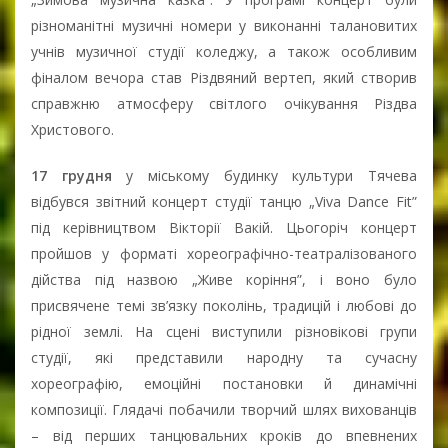
різноманітні музичні номери у виконанні талановитих
учнів музичної студії коледжу, а також особливим
фіналом вечора став Різдвяний вертеп, який створив
справжню атмосферу світлого очікування Різдва
Христового.
17 грудня
у міському будинку культури Тячева
відбувся звітний концерт студії танцю „Viva Dance Fit”
під керівництвом Вікторії Вакій. Цьогоріч концерт
пройшов у форматі хореографічно-театралізованого
дійства під назвою „Живе коріння”, і воно було
присвячене темі зв’язку поколінь, традицій і любові до
рідної землі. На сцені виступили різновікові групи
студії, які представили народну та сучасну
хореографію, емоційні постановки й динамічні
композиції. Глядачі побачили творчий шлях вихованців
– від перших танцювальних кроків до впевнених