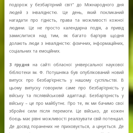
подорож у безбар’єрний світ” до Міжнародного дня
людей з інвалідністю. Це день, який покликаний
нагадати про гідність, права та можливості кожної
людини. Це не просто календарна подія, а привід
замислитися над тим, як багато бар’єрів щодня
долають люди з інвалідністю: фізичних, інформаційних,
соціальних та емоційних.
3 грудня
на сайті обласної універсальної наукової
бібліотеки ім. Ф. Потушняка був опублікований новий
випуск про безбар’єрність у нашому суспільстві. В
цьому випуску говорили саме про безбар’єрність у
війську та післявійськовій адаптації. Безбар’єрність у
війську – це про майбутнє. Про те, як ми бачимо свої
збройні сили після перемоги. Це військо, де кожен
боєць має рівні можливості реалізувати свій потенціал.
Де досвід поранених не приховується, а цінується. Де