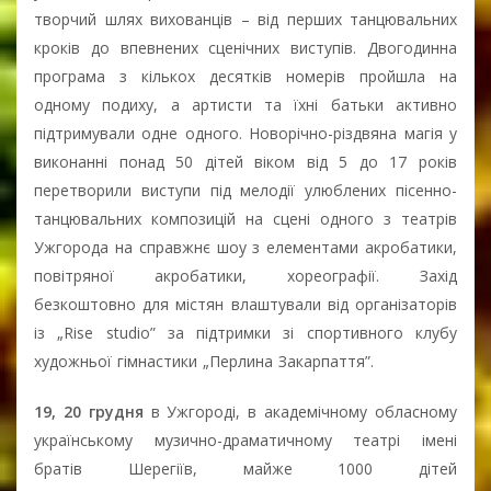
творчий шлях вихованців – від перших танцювальних
кроків до впевнених сценічних виступів. Двогодинна
програма з кількох десятків номерів пройшла на
одному подиху, а артисти та їхні батьки активно
підтримували одне одного. Новорічно-різдвяна магія у
виконанні понад 50 дітей віком від 5 до 17 років
перетворили виступи під мелодії улюблених пісенно-
танцювальних композицій на сцені одного з театрів
Ужгорода на справжнє шоу з елементами акробатики,
повітряної акробатики, хореографії. Захід
безкоштовно для містян влаштували від організаторів
із „Rise studio” за підтримки зі спортивного клубу
художньої гімнастики „Перлина Закарпаття”.
19, 20 грудня
в Ужгороді, в академічному обласному
українському музично-драматичному театрі імені
братів Шерегіїв, майже 1000 дітей