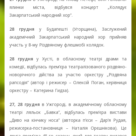
ялинки міста, відбувся концерт „Колядує
Закарпатський народний хор”.
28 грудня
у Будапешті (Угорщина), Заслужений
академічний Закарпатський народний хор прийняв
участь у 8-му Різдвяному флешмобі колядок.
28 грудня
у Хусті, в обласному театрі драми та
комедії, відбулась прем’єра театралізованого різдвяно-
новорічного дійства за участю оркестру „Різдвяна
рапсодія” (автор і режисер – Олексій Поган, керівниця
оркестру – Катерина Гидза).
27, 28 грудня
в Ужгороді, в академічному обласному
театрі ляльок „Бавка”, відбулась прем’єра вистави
„Диво на кінчику носа” (авторка п’єси – Дар’я Рудая,
режисерка-постановниця – Наталія Орєшнікова). Це
друга прем’єра 45-го сезону, який для театру видався