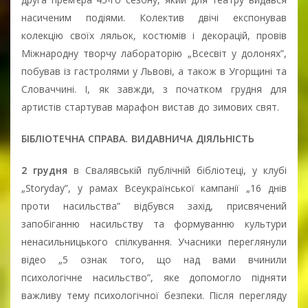
насиченим подіями. Колектив двічі експонував
колекцію своїх ляльок, костюмів і декорацій, провів
Міжнародну творчу лабораторію „Всесвіт у долонях”,
побував із гастролями у Львові, а також в Угорщині та
Словаччині. І, як завжди, з початком грудня для
артистів стартував марафон вистав до зимових свят.
БІБЛІОТЕЧНА СПРАВА. ВИДАВНИЧА ДІЯЛЬНІСТЬ
2 грудня
в Свалявській публічній бібліотеці, у клубі
„Storyday”, у рамах Всеукраїнської кампанії „16 днів
проти насильства” відбувся захід, присвячений
запобіганню насильству та формуванню культури
ненасильницького спілкування. Учасники переглянули
відео „5 ознак того, що над вами вчинили
психологічне насильство”, яке допомогло підняти
важливу тему психологічної безпеки. Після перегляду