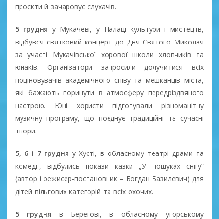
проєкти й зачаровує слухачів.
5 грудня
у Мукачеві, у Палаці культури і мистецтв,
відбувся святковий концерт до Дня Святого Миколая
за участі Мукачівської хорової школи хлопчиків та
юнаків. Організатори запросили долучитися всіх
поціновувачів академічного співу та мешканців міста,
які бажають поринути в атмосферу передріздвяного
настрою. Юні хористи підготували різноманітну
музичну програму, що поєднує традиційні та сучасні
твори.
5, 6 і 7 грудня
у Хусті, в обласному театрі драми та
комедії, відбулись покази казки „У пошуках снігу”
(автор і режисер-постановник – Богдан Базилевич) для
дітей пільгових категорій та всіх охочих.
5 грудня
в Берегові, в обласному угорському