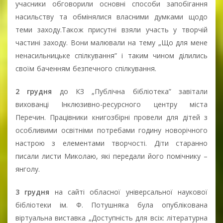
учасники обговорили основні способи запобігання
насильству та обмінялися власними думками щодо
теми заходу.Також присутні взяли участь у творчій
частині заходу. Вони малювали на тему „Що для мене
ненасильницьке спілкування” і таким чином ділились
своїм баченням безпечного спілкування.
2 грудня
до КЗ „Публічна бібліотека” завітали
вихованці Інклюзивно-ресурсного центру міста
Перечин. Працівники книгозбірні провели для дітей з
особливими освітніми потребами годину новорічного
настрою з елементами творчості. Діти старанно
писали листи Миколаю, які передали його помічнику –
янголу.
3 грудня
на сайті обласної універсальної наукової
бібліотеки ім. Ф. Потушняка була опублікована
віртуальна виставка „Доступність для всіх: літературна