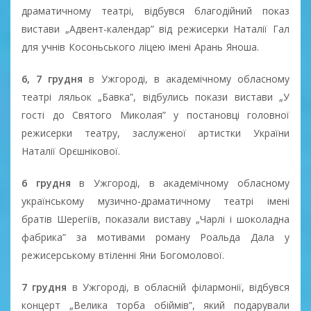
драматичному театрі, відбувся благодійний показ
вистави „Адвент-календар” від режисерки Наталії Гал
для учнів Косоньського ліцею імені Арань Яноша.
6, 7 грудня
в Ужгороді, в академічному обласному
театрі ляльок „Бавка”, відбулись покази вистави „У
гості до Святого Миколая” у постановці головної
режисерки театру, заслуженої артистки України
Наталії Орєшнікової.
6 грудня
в Ужгороді, в академічному обласному
українському музично-драматичному театрі імені
братів Шерегіїв, показали виставу „Чарлі і шоколадна
фабрика” за мотивами роману Роальда Дала у
режисерському втіленні Яни Богомолової.
7 грудня
в Ужгороді, в обласній філармонії, відбувся
концерт „Велика торба обіймів”, який подарували