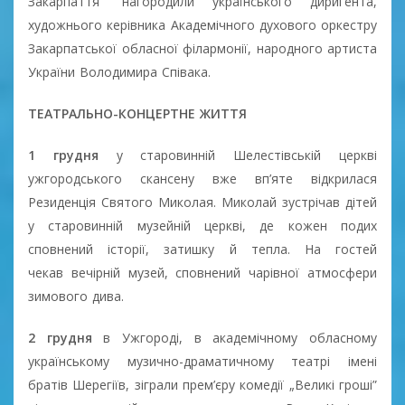
Закарпаття” нагородили українського диригента,
художнього керівника Академічного духового оркестру
Закарпатської обласної філармонії, народного артиста
України Володимира Співака.
ТЕАТРАЛЬНО-КОНЦЕРТНЕ ЖИТТЯ
1 грудня
у старовинній Шелестівській церкві
ужгородського скансену вже вп’яте відкрилася
Резиденція Святого Миколая. Миколай зустрічав дітей
у старовинній музейній церкві, де кожен подих
сповнений історії, затишку й тепла. На гостей
чекав вечірній музей, сповнений чарівної атмосфери
зимового дива.
2 грудня
в Ужгороді, в академічному обласному
українському музично-драматичному театрі імені
братів Шерегіїв, зіграли прем’єру комедії „Великі гроші”