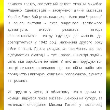
режисер театру, заслужений артист України Михайло
Фіщенко. Сценографія – заслуженої діячки мистецтв
України Емми Зайцевої, пластика – Алевтини Чернової.
В основі вистави – п’єса видатного італійського
драматурга, актора, режисера, автора
неаполітанського театру Едуардо де Філіппо. Дія
розгортається у 1942 році, наприкінці другого року
війни в Італії. Проте складається враження, що все
відбувається сьогодні – тут і зараз. В центрі подій –
сім’я, яка заробляє на війні. У виставі порушуються
гострі питання виживання під час війни: вибір між
порядністю і вигодою, совістю й розрахунком, вірністю
та грошима.
21 грудня
у Хусті, в обласному театрі драми та
комедії, відбувся показ вистави „Вечори на хуторі”, за
мотивами оповідання Миколи Гоголя у постановці