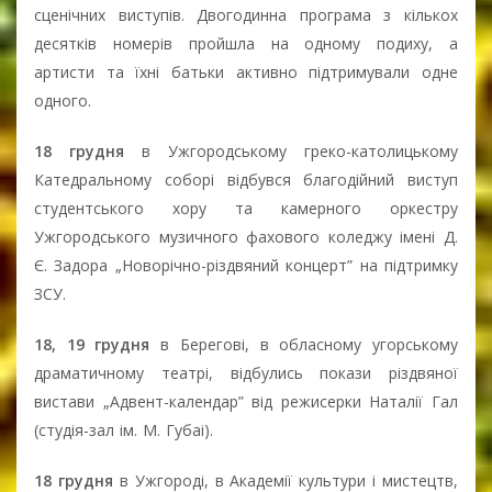
сценічних виступів. Двогодинна програма з кількох
десятків номерів пройшла на одному подиху, а
артисти та їхні батьки активно підтримували одне
одного.
18 грудня
в Ужгородському греко-католицькому
Катедральному соборі відбувся благодійний виступ
студентського хору та камерного оркестру
Ужгородського музичного фахового коледжу імені Д.
Є. Задора „Новорічно-різдвяний концерт” на підтримку
ЗСУ.
18, 19 грудня
в Берегові, в обласному угорському
драматичному театрі, відбулись покази різдвяної
вистави „Адвент-календар” від режисерки Наталії Гал
(студія-зал ім. М. Губаі).
18 грудня
в Ужгороді, в Академії культури і мистецтв,