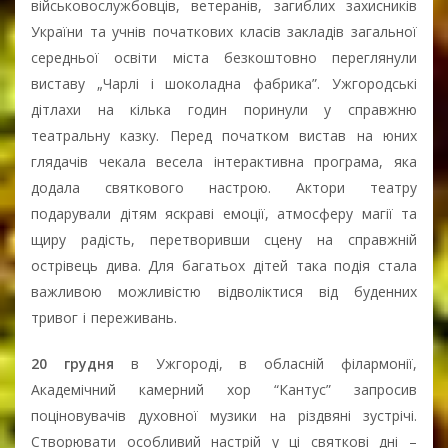
військовослужбовців, ветеранів, загиблих захисників
України та учнів початкових класів закладів загальної
середньої освіти міста безкоштовно переглянули
виставу „Чарлі і шоколадна фабрика”. Ужгородські
дітлахи на кілька годин поринули у справжню
театральну казку. Перед початком вистав на юних
глядачів чекала весела інтерактивна програма, яка
додала святкового настрою. Актори театру
подарували дітям яскраві емоції, атмосферу магії та
щиру радість, перетворивши сцену на справжній
острівець дива. Для багатьох дітей така подія стала
важливою можливістю відволіктися від буденних
тривог і переживань.
20 грудня
в Ужгороді, в обласній філармонії,
Академічний камерний хор “Кантус” запросив
поціновувачів духовної музики на різдвяні зустрічі.
Створювати особливий настрій у ці святкові дні –