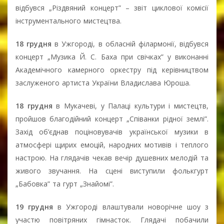
відбувся „Різдвяний концерт” – звіт циклової комісії
інструментального мистецтва.
18 грудня
в Ужгороді, в обласній філармонії, відбувся
концерт „Музика Й. С. Баха при свічках” у виконанні
Академічного камерного оркестру під керівництвом
заслуженого артиста України Владислава Юроша.
18 грудня
в Мукачеві, у Палаці культури і мистецтв,
пройшов благодійний концерт „Співанки рідної землі”.
Захід об’єднав поціновувачів української музики в
атмосфері щирих емоцій, народних мотивів і теплого
настрою. На глядачів чекав вечір душевних мелодій та
живого звучання. На сцені виступили фолькгурт
„Бабовка” та гурт „Знайомі”.
19 грудня
в Ужгороді влаштували новорічне шоу з
участю повітряних гімнасток. Глядачі побачили