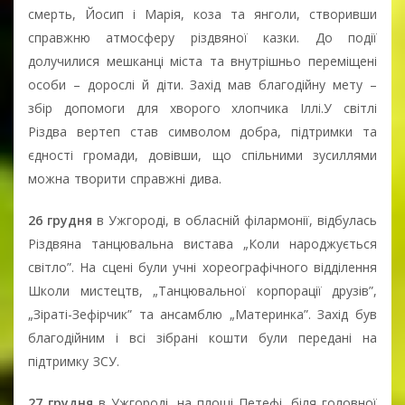
смерть, Йосип і Марія, коза та янголи, створивши
справжню атмосферу різдвяної казки. До події
долучилися мешканці міста та внутрішньо переміщені
особи – дорослі й діти. Захід мав благодійну мету –
збір допомоги для хворого хлопчика Іллі.У світлі
Різдва вертеп став символом добра, підтримки та
єдності громади, довівши, що спільними зусиллями
можна творити справжні дива.
26 грудня
в Ужгороді, в обласній філармонії, відбулась
Різдвяна танцювальна вистава „Коли народжується
світло”. На сцені були учні хореографічного відділення
Школи мистецтв, „Танцювальної корпорації друзів”,
„Зіраті-Зефірчик” та ансамблю „Материнка”. Захід був
благодійним і всі зібрані кошти були передані на
підтримку ЗСУ.
27 грудня
в Ужгороді, на площі Петефі, біля головної