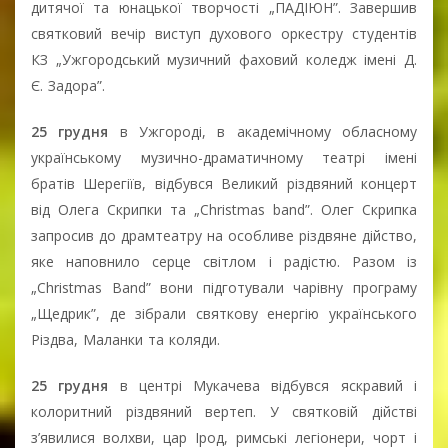
дитячої та юнацької творчості „ПАДІЮН”. Завершив
святковий вечір виступ духового оркестру студентів
КЗ „Ужгородський музичний фаховий коледж імені Д.
Є. Задора”.
25 грудня
в Ужгороді, в академічному обласному
українському музично-драматичному театрі імені
братів Шерегіїв, відбувся Великий різдвяний концерт
від Олега Скрипки та „Christmas band”. Олег Скрипка
запросив до драмтеатру на особливе різдвяне дійство,
яке наповнило серце світлом і радістю. Разом із
„Christmas Band” вони підготували чарівну програму
„Щедрик”, де зібрали святкову енергію українського
Різдва, Маланки та коляди.
25 грудня
в центрі Мукачевa відбувся яскравий і
колоритний різдвяний вертеп. У святковій дійстві
з’явилися волхви, цар Ірод, римські легіонери, чорт і