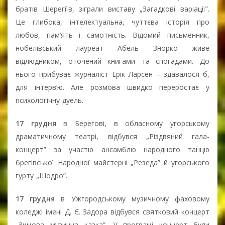
братів Шерегіїв, зіграли виставу „Загадкові варіації”.
Це глибока, інтелектуальна, чуттєва історія про
любов, пам’ять і самотність. Відомий письменник,
нобелівський лауреат Абель Знорко живе
відлюдником, оточений книгами та спогадами. До
нього прибуває журналіст Ерік Ларсен – здавалося б,
для інтерв’ю. Але розмова швидко переростає у
психологічну дуель.
17 грудня
в Берегові, в обласному угорському
драматичному театрі, відбувся „Різдвяний гала-
концерт” за участю ансамблю народного танцю
брегівської Народної майстерні „Резеда” й угорського
гурту „Шодро”.
17 грудня
в Ужгородському музичному фаховому
коледжі імені Д. Є. Задора відбувся святковий концерт
„Зимова музична казка”. У програмі концерт були