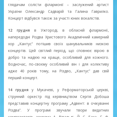
глядачам солісти філармонії – заслужений артист
України Олександр Садварій та Галина Гаврилко.
Концерт відбувся також за участі юних вокалістів.
12 грудня
в Ужгороді, в обласній філармонії,
напередодні Різдва Христового Академічний камерний
хор „Кантус” потішив своїх шанувальників низкою
концертів. Цей світлий період, що сповнює вірою в
добро та надією на краще, особливий для кожного.
Водночас, по-своєму особливий він і для колективу
адже 40 років тому, на Різдво, „Кантус” дав свій
перший концерт.
14 грудня
у Мукачеві, у Реформаторській церкві,
струнний оркестр під керівництвом Сергія Добоша
представив концертну програму „Адвент: в очікуванні
Різдва”. У програмі звучали твори видатних
композиторів, зокрема А. Вівальді, Й. С. Баха, Г. Ф.