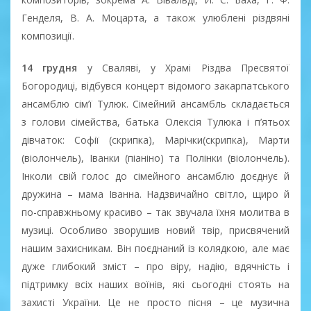
Генделя, В. А. Моцарта, а також улюблені різдвяні
композиції.
14 грудня
у Сваляві, у Храмі Різдва Пресвятої
Богородиці, відбувся концерт відомого закарпатського
ансамблю сім’ї Тулюк. Сімейний ансамбль складається
з голови сімейства, батька Олексія Тулюка і п’ятьох
дівчаток: Софії (скрипка), Марічки(скрипка), Марти
(віолончель), Іванки (піаніно) та Полінки (віолончель).
Інколи свій голос до сімейного ансамблю доєднує й
дружина – мама Іванна. Надзвичайно світло, щиро й
по-справжньому красиво – так звучала їхня молитва в
музиці. Особливо зворушив новий твір, присвячений
нашим захисникам. Він поєднаний із колядкою, але має
дуже глибокий зміст – про віру, надію, вдячність і
підтримку всіх наших воїнів, які сьогодні стоять на
захисті України. Це не просто пісня – це музична