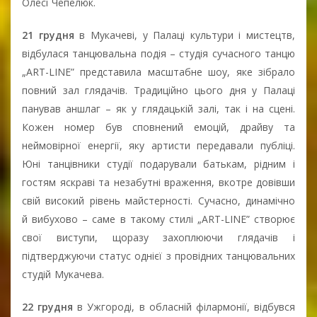
Олесі Чепелюк.
21 грудня
в Мукачеві, у Палаці культури і мистецтв,
відбулася танцювальна подія – студія сучасного танцю
„ART-LINE” представила масштабне шоу, яке зібрало
повний зал глядачів. Традиційно цього дня у Палаці
панував аншлаг – як у глядацькій залі, так і на сцені.
Кожен номер був сповнений емоцій, драйву та
неймовірної енергії, яку артисти передавали публіці.
Юні танцівники студії подарували батькам, рідним і
гостям яскраві та незабутні враження, вкотре довівши
свій високий рівень майстерності. Сучасно, динамічно
й вибухово – саме в такому стилі „ART-LINE” створює
свої виступи, щоразу захоплюючи глядачів і
підтверджуючи статус однієї з провідних танцювальних
студій Мукачева.
22 грудня
в Ужгороді, в обласній філармонії, відбувся