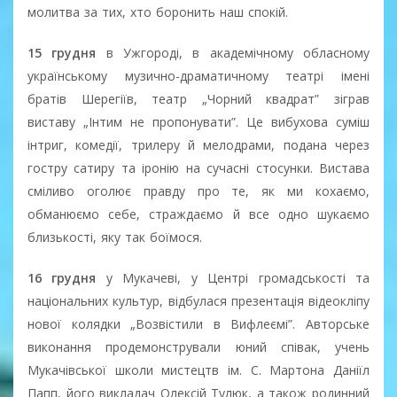
молитва за тих, хто боронить наш спокій.
15 грудня
в Ужгороді, в академічному обласному
українському музично-драматичному театрі імені
братів Шерегіїв, театр „Чорний квадрат” зіграв
виставу „Інтим не пропонувати”. Це вибухова суміш
інтриг, комедії, трилеру й мелодрами, подана через
гостру сатиру та іронію на сучасні стосунки. Вистава
сміливо оголює правду про те, як ми кохаємо,
обманюємо себе, страждаємо й все одно шукаємо
близькості, яку так боїмося.
16 грудня
у Мукачеві, у Центрі громадськості та
національних культур, відбулася презентація відеокліпу
нової колядки „Возвістили в Вифлеємі”. Авторське
виконання продемонстрували юний співак, учень
Мукачівської школи мистецтв ім. С. Мартона Даніїл
Папп, його викладач Олексій Тулюк, а також родинний