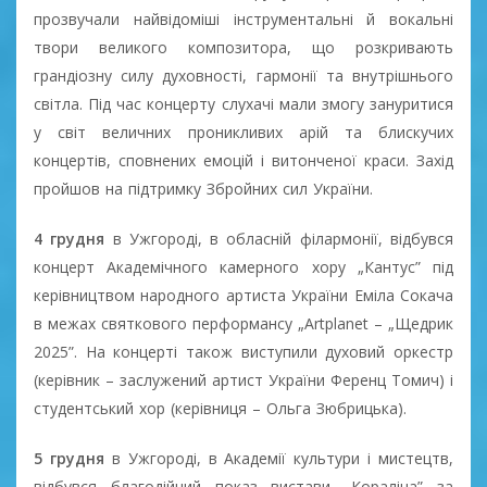
прозвучали найвідоміші інструментальні й вокальні
твори великого композитора, що розкривають
грандіозну силу духовності, гармонії та внутрішнього
світла. Під час концерту слухачі мали змогу зануритися
у світ величних проникливих арій та блискучих
концертів, сповнених емоцій і витонченої краси. Захід
пройшов на підтримку Збройних сил України.
4 грудня
в Ужгороді, в обласній філармонії, відбувся
концерт Академічного камерного хору „Кантус” під
керівництвом народного артиста України Еміла Сокача
в межах святкового перформансу „Artplanet – „Щедрик
2025”. На концерті також виступили духовий оркестр
(керівник – заслужений артист України Ференц Томич) і
студентський хор (керівниця – Ольга Зюбрицька).
5 грудня
в Ужгороді, в Академії культури і мистецтв,
відбувся благодійний показ вистави „Кораліна” за