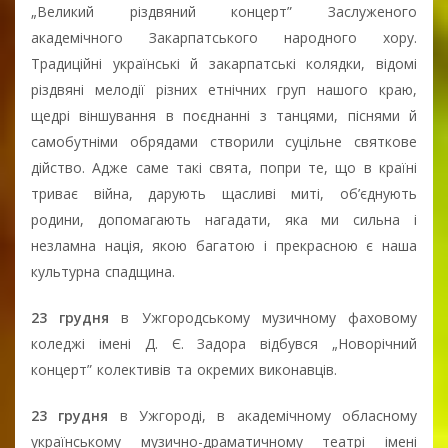
„Великий різдвяний концерт” Заслуженого
академічного Закарпатського народного хору.
Традиційні українські й закарпатські колядки, відомі
різдвяні мелодії різних етнічних груп нашого краю,
щедрі віншування в поєднанні з танцями, піснями й
самобутніми обрядами створили суцільне святкове
дійство. Адже саме такі свята, попри те, що в країні
триває війна, дарують щасливі миті, об’єднують
родини, допомагають нагадати, яка ми сильна і
незламна нація, якою багатою і прекрасною є наша
культурна спадщина.
23 грудня
в Ужгородському музичному фаховому
коледжі імені Д. Є. Задора відбувся „Новорічний
концерт” колективів та окремих виконавців.
23 грудня
в Ужгороді, в академічному обласному
українському музично-драматичному театрі імені