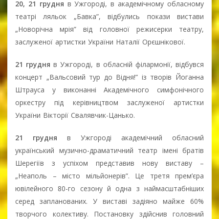
20, 21 грудня
в Ужгороді, в академічному обласному
театрі ляльок „Бавка”, відбулись покази вистави
„Новорічна мрія” від головної режисерки театру,
заслуженої артистки України Наталії Орєшнікової.
21 грудня
в Ужгороді, в обласній філармонії, відбувся
концерт „Вальсовий тур до Відня!” із творів Йоганна
Штрауса у виконанні Академічного симфонічного
оркестру під керівництвом заслуженої артистки
України Вікторії Свалявчик-Цанько.
21 грудня
в Ужгороді академічний обласний
український музично-драматичний театр імені братів
Шерегіїв з успіхом представив нову виставу –
„Неаполь – місто мільйонерів”. Це третя прем’єра
ювілейного 80-го сезону й одна з наймасштабніших
серед запланованих. У виставі задіяно майже 60%
творчого колективу. Постановку здійснив головний