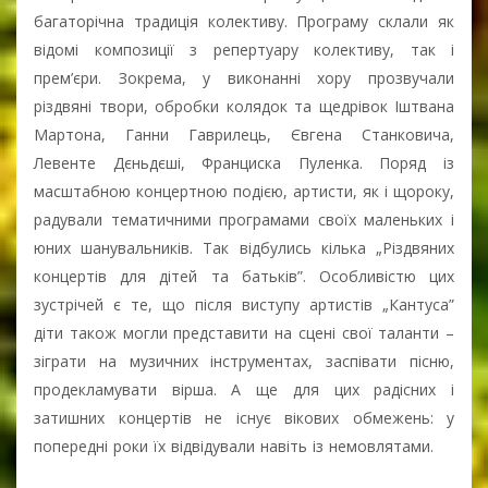
багаторічна традиція колективу. Програму склали як
відомі композиції з репертуару колективу, так і
прем’єри. Зокрема, у виконанні хору прозвучали
різдвяні твори, обробки колядок та щедрівок Іштвана
Мартона, Ганни Гаврилець, Євгена Станковича,
Левенте Дєньдєші, Франциска Пуленка. Поряд із
масштабною концертною подією, артисти, як і щороку,
радували тематичними програмами своїх маленьких і
юних шанувальників. Так відбулись кілька „Різдвяних
концертів для дітей та батьків”. Особливістю цих
зустрічей є те, що після виступу артистів „Кантуса”
діти також могли представити на сцені свої таланти –
зіграти на музичних інструментах, заспівати пісню,
продекламувати вірша. А ще для цих радісних і
затишних концертів не існує вікових обмежень: у
попередні роки їх відвідували навіть із немовлятами.