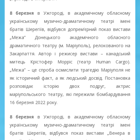
8 березня
в Ужгороді, в академічному обласному
українському музично-драматичному театрі імені
братів Шерегіїв, відбувся допрем’єрний показ вистави
„Межа” Донецького академічного обласного
драматичного театру (м. Маріуполь), релокованого на
Закарпаття. Автор і режисер вистави – канадський
митець Крістофер Морріс (театр Human Cargo).
„Межа” – це спроба осмислити трагедію Маріуполя не
як історичний факт, а як людський досвід. Постановка
розповідає історію двох подруг, актрис
маріупольського театру, які пережили бомбардування
16 березня 2022 року.
8 березня
в Ужгороді, в академічному обласному
українському музично-драматичному театрі імені
братів Шерегіїв, відбувся показ вистави „Венера в