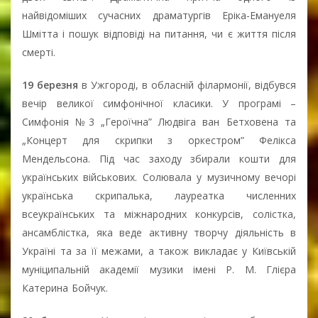
найвідоміших сучасних драматургів Еріка-Емануеля
Шмітта і пошук відповіді на питання, чи є життя після
смерті.
19 березня
в Ужгороді, в обласній філармонії, відбувся
вечір великої симфонічної класики. У програмі –
Симфонія №3 „Героїчна” Людвіга ван Бетховена та
„Концерт для скрипки з оркестром” Фелікса
Мендельсона. Під час заходу збирали кошти для
українських військових. Солювала у музичному вечорі
українська скрипалька, лауреатка численних
всеукраїнських та міжнародних конкурсів, солістка,
ансамблістка, яка веде активну творчу діяльність в
Україні та за її межами, а також викладає у Київській
муніципальній академії музики імені Р. М. Глієра
Катерина Бойчук.