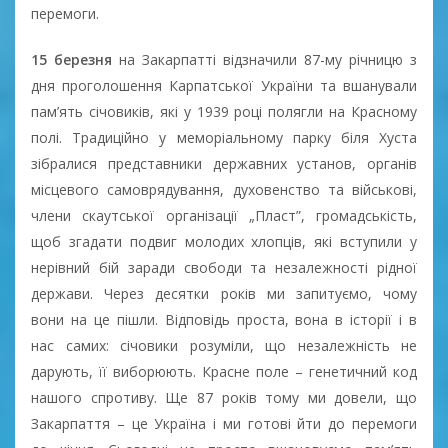
перемоги.
15 березня
на Закарпатті відзначили 87-му річницю з
дня проголошення Карпатської України та вшанували
пам’ять січовиків, які у 1939 році полягли на Красному
полі. Традиційно у меморіальному парку біля Хуста
зібралися представники державних установ, органів
місцевого самоврядування, духовенство та військові,
члени скаутської організації „Пласт”, громадськість,
щоб згадати подвиг молодих хлопців, які вступили у
нерівний бій заради свободи та незалежності рідної
держави. Через десятки років ми запитуємо, чому
вони на це пішли. Відповідь проста, вона в історії і в
нас самих: січовики розуміли, що незалежність не
дарують, її виборюють. Красне поле – генетичний код
нашого спротиву. Ще 87 років тому ми довели, що
Закарпаття – це Україна і ми готові йти до перемоги