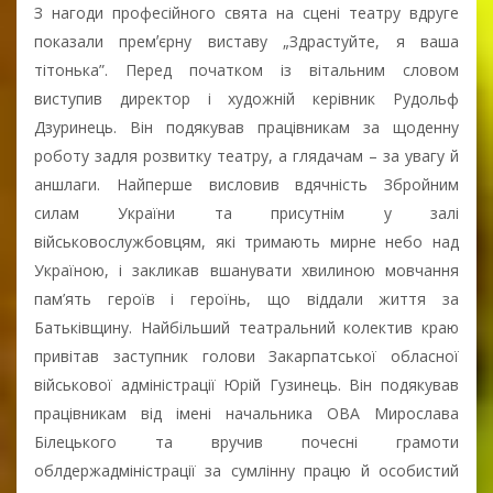
З нагоди професійного свята на сцені театру вдруге
показали премʼєрну виставу „Здрастуйте, я ваша
тітонька”. Перед початком із вітальним словом
виступив директор і художній керівник Рудольф
Дзуринець. Він подякував працівникам за щоденну
роботу задля розвитку театру, а глядачам – за увагу й
аншлаги. Найперше висловив вдячність Збройним
силам України та присутнім у залі
військовослужбовцям, які тримають мирне небо над
Україною, і закликав вшанувати хвилиною мовчання
пам’ять героїв і героїнь, що віддали життя за
Батьківщину. Найбільший театральний колектив краю
привітав заступник голови Закарпатської обласної
військової адміністрації Юрій Гузинець. Він подякував
працівникам від імені начальника ОВА Мирослава
Білецького та вручив почесні грамоти
облдержадміністрації за сумлінну працю й особистий