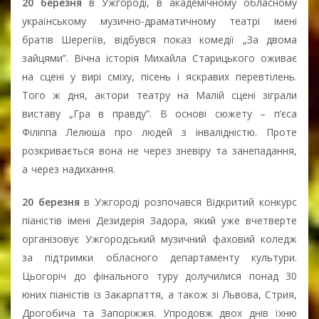
20 березня
в Ужгороді, в академічному обласному
українському музично-драматичному театрі імені
братів Шерегіїв, відбувся показ комедії „За двома
зайцями”. Вічна історія Михайла Старицького оживає
на сцені у вирі сміху, пісень і яскравих перевтілень.
Того ж дня, актори театру на Малій сцені зіграли
виставу „Гра в правду”. В основі сюжету – п’єса
Філіппа Лелюша про людей з інвалідністю. Проте
розкривається вона не через зневіру та занепадання,
а через надихання.
20 березня
в Ужгороді розпочався Відкритий конкурс
піаністів імені Дезидерія Задора, який уже вчетверте
організовує Ужгородський музичний фаховий коледж
за підтримки обласного департаменту культури.
Цьогоріч до фінального туру долучилися понад 30
юних піаністів із Закарпаття, а також зі Львова, Стрия,
Дрогобича та Запоріжжя. Упродовж двох днів їхню