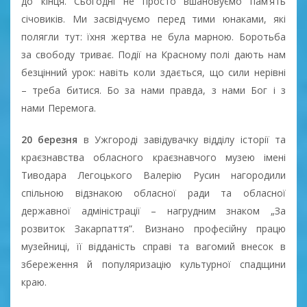
до кінця. Сьогодні не просто вшановуємо пам’ять
січовиків. Ми засвідчуємо перед тими юнаками, які
полягли тут: їхня жертва не була марною. Боротьба
за свободу триває. Події на Красному полі дають нам
безцінний урок: навіть коли здається, що сили нерівні
– треба битися. Бо за нами правда, з нами Бог і з
нами Перемога.
20 березня
в Ужгороді завідувачку відділу історії та
краєзнавства обласного краєзнавчого музею імені
Тиводара Легоцького Валерію Русин нагородили
спільною відзнакою обласної ради та обласної
державної адміністрації – нагрудним знаком „За
розвиток Закарпаття”. Визнано професійну працю
музейниці, її відданість справі та вагомий внесок в
збереження й популяризацію культурної спадщини
краю.