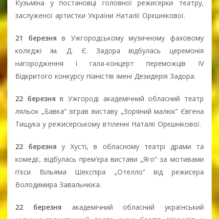
Кузьміна у постановці головної режисерки театру,
заслуженої артистки України Наталії Орєшнікової.
21 березня
в Ужгородському музичному фаховому
коледжі ім. Д. Є. Задора відбулась церемонія
нагородження і гала-концерт переможців IV
Відкритого конкурсу піаністів імені Дезидерія Задора.
22 березня
в Ужгороді академічний обласний театр
ляльок „Бавка” зіграв виставу „Зоряний малюк” Євгена
Тищука у режисерському втіленні Наталії Орєшнікової.
22 березня
у Хусті, в обласному театрі драми та
комедії, відбулась прем’єра вистави „Яго” за мотивами
п’єси Вільяма Шекспіра „Отелло” від режисера
Володимира Завальнюка.
22 березня
академічний обласний український