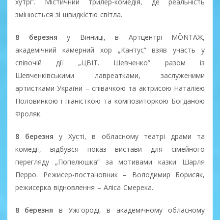
хутрі”. Містичний трилер-комедія, де реальність
змінюється зі швидкістю світла.
8 березня
у Вінниці, в Артцентрі MŌNTAЖ,
академічний камерний хор „Кантус” взяв участь у
співочій дії „ЦВІТ. Шевченко” разом із
Шевченківськими лавреатками, заслуженими
артистками України – співачкою та актрисою Наталією
Половинкою і піаністкою та композиторкою Богданою
Фроляк.
8 березня
у Хусті, в обласному театрі драми та
комедії, відбувся показ вистави для сімейного
перегляду „Попелюшка” за мотивами казки Шарля
Перро. Режисер-постановник – Володимир Борисяк,
режисерка відновлення – Аліса Смерека.
8 березня
в Ужгороді, в академічному обласному