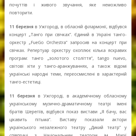
почуттів і живого звучання, яке неможливо
повторити.
11 березня
в Ужгороді, в обласній філармонії, відбувся
концерт „Танго при свічках”. Єдиний в Україні танго-
оркестр „FueGo Orchestra” запросив на концерт при
свічках. Репертуар оркестру охоплює кілька яскравих
програм: танго „золотого століття”, tango nuevo,
світові хіти у танго-аранжуваннях, а також відомі
українські народні теми, переосмислені в характерній
танго-естетиці.
11 березня
в Ужгороді, в академічному обласному
українському музично-драматичному театрі імені
братів Шерегіїв, відбувся показ вистави „Я бачу, вас
цікавить пітьма”. Виставу показали актори
українського незалежного театру „Дикий театр” у
співпраці з Національним театром ім. Марії