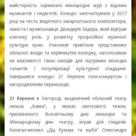
майстерність оцінювало міжнародне журі з відомих
музикантів і педагогів. Конкурс започаткували у 2017
році на честь видатного закарпатського композитора,
піаніста і музикознавця Дезидерія Задора, який відіграв
ключову роль у розвитку професійної музичної
культури краю. Учасників привітали представники
обласної влади та керівництво коледжу, наголосивши
на важливості таких заходів для підтримки молодих
талантів і популяризації культурної спадщини.
Завершився конкурс 21 березня гала-концертом і
нагородженням переможців.
21 березня
в Ужгороді, академічний обласний театр
ляльок „Бавка”, у межах святкового тижня,
присвяченого Всесвітньому дню лялькаря та
Міжнародному дню театру, зіграв для глядачів:
балаган-мюзикл „Дід Кузьма та юрба” Олександра