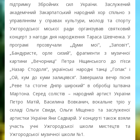
підтримку Збройних сил України. Заслужений
академічний Закарпатський народний хор спільно з
управлінням у справах культури, молоді та спорту
Ужгородської міської ради організував святковий
концерт з нагоди дня народження Тараса Шевченка. У
програмі прозвучали „Думи мої”, „Заповіт”,
„Бандуристе, орле сизий”, фрагменти з музичної
картини „Вечорниці” Петра Ніщинського до п’єси
„Назар Стодоля”, українські народні танці „Гопак” і
„Ой, кум до куми залицявся”. Завершила вечір пісня
„Реве та стогне Дніпр широкий” в обробці Іштвана
Мартона. Серед солістів – народний артист України
Петро Матій, Василина Вовканич, вокальне тріо у
складі Ольги Свиди, Ольги Міщенко та заслуженої
артистки України Яни Садварій. У концерті також взяли
участь учні Ужгородської школи мистецтв та
Ужгородської музичної школи №1.