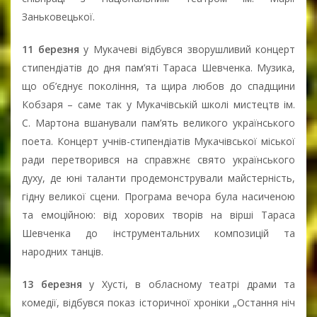
Заньковецької.
11 березня
у Мукачеві відбувся зворушливий концерт
стипендіатів до дня пам’яті Тараса Шевченка. Музика,
що об’єднує покоління, та щира любов до спадщини
Кобзаря – саме так у Мукачівській школі мистецтв ім.
С. Мартона вшанували пам’ять великого українського
поета. Концерт учнів-стипендіатів Мукачівської міської
ради перетворився на справжнє свято українського
духу, де юні таланти продемонстрували майстерність,
гідну великої сцени. Програма вечора була насиченою
та емоційною: від хорових творів на вірші Тараса
Шевченка до інструментальних композицій та
народних танців.
13 березня
у Хусті, в обласному театрі драми та
комедії, відбувся показ історичної хроніки „Остання ніч