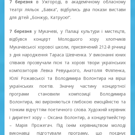
7 березня
в Ужгороді, в академічному обласному
театрі ляльок „Бавка”, відбулись два покази вистави
для дітей „Бонжур, Катрусю!”.
7 березня
у Мукачеві, у Палаці культури і мистецтв,
відбувся концерт Молодшого хору хлопчиків
Мукачівської хорової школи, присвячений 212-й річниці
з дня народження Тараса Шевченка. У виконанні юних
співаків прозвучали пісні та хорові твори українських
композиторів Левка Ревуцького, Анатолія Філіпенка,
Юлії Рожавської та Володимира Волонтира на вірші
українських поетів. Значну частину концертної
програми становили композиції Володимира
Волонтира, які вирізняються глибокою емоційністю та
тонким відчуттям поетичного слова. Художній керівник
і диригент хору – Оксана Волонтир, а концертмейстер
– Марія Прожегач. Під їхнім керівництвом молоді
виконавці підготували програму, що поєднує