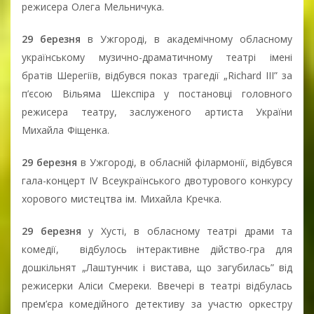
режисера Олега Мельничука.
29 березня
в Ужгороді, в академічному обласному
українському музично-драматичному театрі імені
братів Шерегіїв, відбувся показ трагедії „Richard III” за
п’єсою Вільяма Шекспіра у постановці головного
режисера театру, заслуженого артиста України
Михайла Фіщенка.
29 березня
в Ужгороді, в обласній філармонії, відбувся
гала-концерт IV Всеукраїнського двотурового конкурсу
хорового мистецтва ім. Михайла Кречка.
29 березня
у Хусті, в обласному театрі драми та
комедії, відбулось інтерактивне дійство-гра для
дошкільнят „Лаштунчик і вистава, що загубилась” від
режисерки Аліси Смереки. Ввечері в театрі відбулась
прем’єра комедійного детективу за участю оркестру