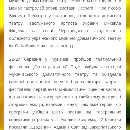
музично-драматичний театр імені братів Шерегіїв у
межах гастролей зіграв вистави „Richard ІІІ” за п’єсою
Вільяма Шекспіра у постановці головного режисера
театру, заслуженого артиста України Михайла
Фіщенка на сцені Чернівецького академічного
обласного українського музично-драматичного театру
ім. О. Кобилянської (м. Чернівці).
22-27 березня
у Мукачеві пройшов театральний
фестиваль „Сцена для двох”. Подія відбулася на сцені
Мукачівського драматичного театру та об’єднала
камерні постановки за участі двох акторів. Формат
фестивалю передбачав мінімалістичні сценічні засоби,
що дозволяють зосередитися на глибокому розкритті
людських емоцій, взаємин і внутрішніх змін героїв. До
програми увійшли шість вистав від театральних
колективів із різних міст України. Зокрема, 22 березня
показали „Щоденник Адама і Єви” від Закарпатського