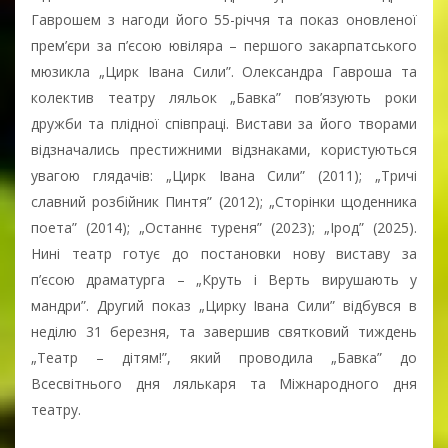
Гаврошем з нагоди його 55-річчя та показ оновленої
прем’єри за п’єсою ювіляра – першого закарпатського
мюзикла „Цирк Івана Сили”. Олександра Гавроша та
колектив театру ляльок „Бавка” пов’язують роки
дружби та плідної співпраці. Вистави за його творами
відзначались престижними відзнаками, користуються
увагою глядачів: „Цирк Івана Сили” (2011); „Тричі
славний розбійник Пинтя” (2012); „Сторінки щоденника
поета” (2014); „Останнє туреня” (2023); „Ірод” (2025).
Нині театр готує до постановки нову виставу за
п’єсою драматурга – „Круть і Верть вирушають у
мандри”. Другий показ „Цирку Івана Сили” відбувся в
неділю 31 березня, та завершив святковий тиждень
„Театр – дітям!”, який проводила „Бавка” до
Всесвітнього дня лялькаря та Міжнародного дня
театру.