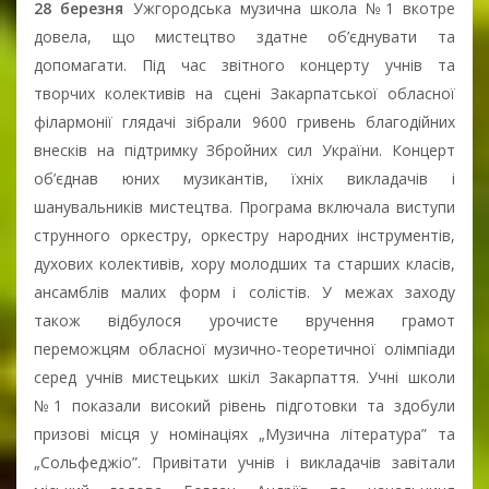
28 березня
Ужгородська музична школа №1 вкотре
довела, що мистецтво здатне об’єднувати та
допомагати. Під час звітного концерту учнів та
творчих колективів на сцені Закарпатської обласної
філармонії глядачі зібрали 9600 гривень благодійних
внесків на підтримку Збройних сил України. Концерт
об’єднав юних музикантів, їхніх викладачів і
шанувальників мистецтва. Програма включала виступи
струнного оркестру, оркестру народних інструментів,
духових колективів, хору молодших та старших класів,
ансамблів малих форм і солістів. У межах заходу
також відбулося урочисте вручення грамот
переможцям обласної музично-теоретичної олімпіади
серед учнів мистецьких шкіл Закарпаття. Учні школи
№1 показали високий рівень підготовки та здобули
призові місця у номінаціях „Музична література” та
„Сольфеджіо”. Привітати учнів і викладачів завітали