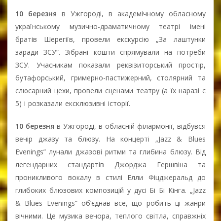
10 березня
в Ужгороді, в академічному обласному
українському музично-драматичному театрі імені
братів Шерегіїв, провели екскурсію „За лаштунки
заради ЗСУ”. Зібрані кошти спрямували на потреби
ЗСУ. Учасникам показали реквізиторський простір,
бутафорський, гримерно-пастижерний, столярний та
слюсарний цехи, провели сценами театру (а їх наразі є
5) і розказали ексклюзивні історії.
10 березня
в Ужгороді, в обласній філармонії, відбувся
вечір джазу та блюзу. На концерті „Jazz & Blues
Evenings” лунали джазові ритми та глибина блюзу. Від
легендарних стандартів Джорджа Гершвіна та
проникливого вокалу в стилі Елли Фіцджеральд до
глибоких блюзових композицій у дусі Бі Бі Кінга. „Jazz
& Blues Evenings” об’єднав все, що робить ці жанри
вічними. Це музика вечора, теплого світла, справжніх