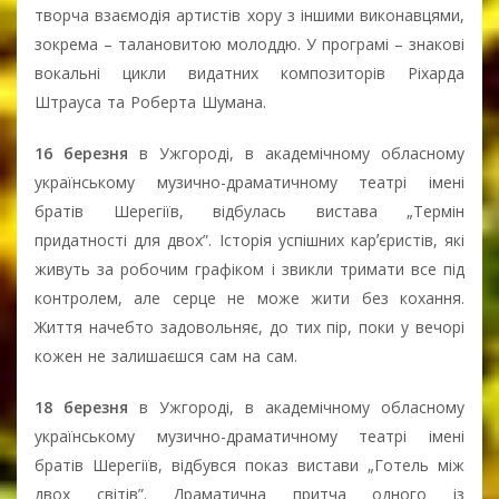
творча взаємодія артистів хору з іншими виконавцями,
зокрема – талановитою молоддю. У програмі – знакові
вокальні цикли видатних композиторів Ріхарда
Штрауса та Роберта Шумана.
16 березня
в Ужгороді, в академічному обласному
українському музично-драматичному театрі імені
братів Шерегіїв, відбулась вистава „Термін
придатності для двох”. Історія успішних карʼєристів, які
живуть за робочим графіком і звикли тримати все під
контролем, але серце не може жити без кохання.
Життя начебто задовольняє, до тих пір, поки у вечорі
кожен не залишаєшся сам на сам.
18 березня
в Ужгороді, в академічному обласному
українському музично-драматичному театрі імені
братів Шерегіїв, відбувся показ вистави „Готель між
двох світів”. Драматична притча одного із