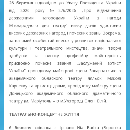
26 березня
відповідно до Указу Президента України
від 2026 року №276/2026 „Про відзначення
державними нагородами України з нагоди
Міжнародного дня театру” низку діячів удостоєно
високих державних нагород і почесних звань. Зокрема,
за вагомий особистий внесок у розвиток національної
культури і театрального мистецтва, значні творчі
здобутки та високу професійну майстерність
присвоєно почесне звання „Заслужений артист
України” провідному майстрові сцени Закарпатського
академічного обласного театру ляльок Миколі
Карпенку та артистці драми, провідному майстру сцени
Донецького академічного обласного драматичного
театру (м. Маріуполь – в м.Ужгород) Олені Білій.
ТЕАТРАЛЬНО-КОНЦЕРТНЕ ЖИТТЯ
6 березня
співачка з Іршави Nia Barbia (Вероніка