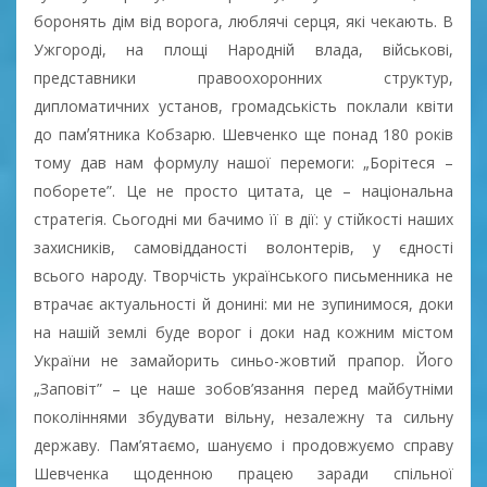
боронять дім від ворога, люблячі серця, які чекають. В
Ужгороді, на площі Народній влада, військові,
представники правоохоронних структур,
дипломатичних установ, громадськість поклали квіти
до памʼятника Кобзарю. Шевченко ще понад 180 років
тому дав нам формулу нашої перемоги: „Борітеся –
поборете”. Це не просто цитата, це – національна
стратегія. Сьогодні ми бачимо її в дії: у стійкості наших
захисників, самовідданості волонтерів, у єдності
всього народу. Творчість українського письменника не
втрачає актуальності й донині: ми не зупинимося, доки
на нашій землі буде ворог і доки над кожним містом
України не замайорить синьо-жовтий прапор. Його
„Заповіт” – це наше зобов’язання перед майбутніми
поколіннями збудувати вільну, незалежну та сильну
державу. Пам’ятаємо, шануємо і продовжуємо справу
Шевченка щоденною працею заради спільної