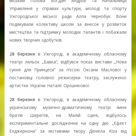
міський голова Богдан Андріїв та начальниця
Управління у справах культури, молоді та спорту
Ужгородської міської ради Алла Чернобук. Вони
подякували колективу школи за внесок у розвиток
мистецтва та підтримку молодих талантів і побажали
нових творчих здобутків.
28 березня
в Ужгороді, в академічному обласному
театрі ляльок „Бавка”, відбувся показ вистави „Нова
сукня для Принцеси” за п’єсою Оксани Маслової у
постановці головної режисерки театру, заслуженої
артистки України Наталії Орєшнікової.
28 березня
в Ужгороді, в академічному обласному
українському музично-драматичному театрі імені
братів Шерегіїв, на Малій сцені, відбулось
експериментальне дослідження на одну дію „Ефект
Елджернона” за мотивами твору Деніела Кіза від