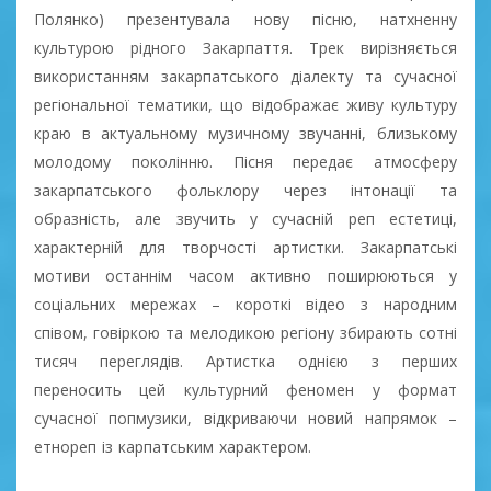
Полянко) презентувала нову пісню, натхненну
культурою рідного Закарпаття. Трек вирізняється
використанням закарпатського діалекту та сучасної
регіональної тематики, що відображає живу культуру
краю в актуальному музичному звучанні, близькому
молодому поколінню. Пісня передає атмосферу
закарпатського фольклору через інтонації та
образність, але звучить у сучасній реп естетиці,
характерній для творчості артистки. Закарпатські
мотиви останнім часом активно поширюються у
соціальних мережах – короткі відео з народним
співом, говіркою та мелодикою регіону збирають сотні
тисяч переглядів. Артистка однією з перших
переносить цей культурний феномен у формат
сучасної попмузики, відкриваючи новий напрямок –
етнореп із карпатським характером.