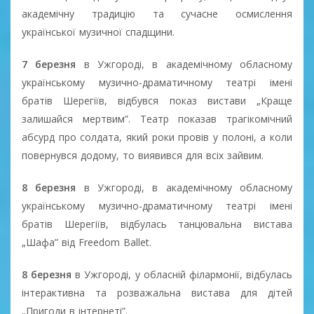
академічну традицію та сучасне осмислення
української музичної спадщини.
7 березня
в Ужгороді, в академічному обласному
українському музично-драматичному театрі імені
братів Шерегіїв, відбувся показ вистави „Краще
залишайся мертвим”. Театр показав трагікомічний
абсурд про солдата, який роки провів у полоні, а коли
повернувся додому, то виявився для всіх зайвим.
8 березня
в Ужгороді, в академічному обласному
українському музично-драматичному театрі імені
братів Шерегіїв, відбулась танцювальна вистава
„Шафа” від Freedom Ballet.
8 березня
в Ужгороді, у обласній філармонії, відбулась
інтерактивна та розважальна вистава для дітей
„Пригоди в інтернеті”.