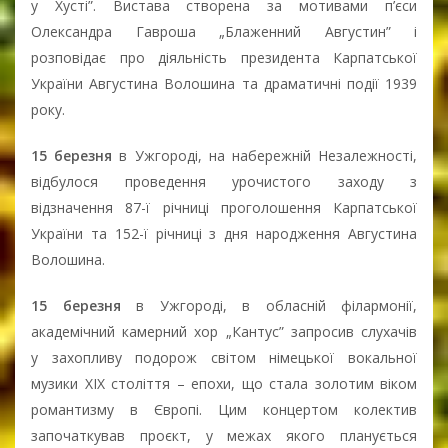
у Хусті”. Вистава створена за мотивами п’єси
Олександра Гавроша „Блаженний Августин” і
розповідає про діяльність президента Карпатської
України Августина Волошина та драматичні події 1939
року.
15 березня
в Ужгороді, на набережній Незалежності,
відбулося проведення урочистого заходу з
відзначення 87-ї річниці проголошення Карпатської
України та 152-ї річниці з дня народження Августина
Волошина.
15 березня
в Ужгороді, в обласній філармонії,
академічний камерний хор „Кантус” запросив слухачів
у захопливу подорож світом німецької вокальної
музики XIX століття – епохи, що стала золотим віком
романтизму в Європі. Цим концертом колектив
започаткував проєкт, у межах якого планується