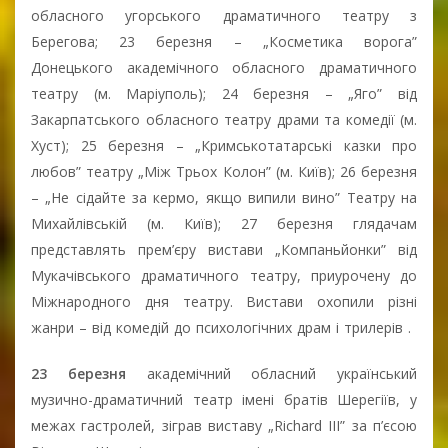
обласного угорського драматичного театру з
Берегова; 23 березня – „Косметика ворога”
Донецького академічного обласного драматичного
театру (м. Маріуполь); 24 березня – „Яго” від
Закарпатського обласного театру драми та комедії (м.
Хуст); 25 березня – „Кримськотатарські казки про
любов” театру „Між Трьох Колон” (м. Київ); 26 березня
– „Не сідайте за кермо, якщо випили вино” Театру на
Михайлівській (м. Київ); 27 березня глядачам
представлять прем’єру вистави „Компаньйонки” від
Мукачівського драматичного театру, приурочену до
Міжнародного дня театру. Вистави охопили різні
жанри – від комедій до психологічних драм і трилерів .
23 березня
академічний обласний український
музично-драматичний театр імені братів Шерегіїв, у
межах гастролей, зіграв виставу „Richard ІІІ” за п’єсою