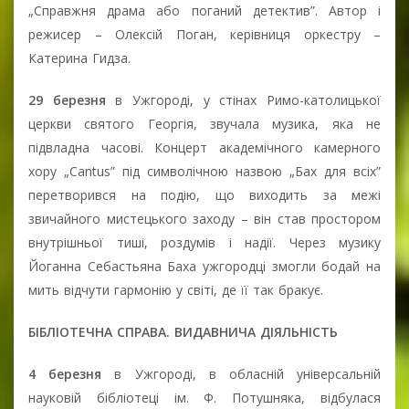
„Справжня драма або поганий детектив”. Автор і
режисер – Олексій Поган, керівниця оркестру –
Катерина Гидза.
29 березня
в Ужгороді, у стінах Римо-католицької
церкви святого Георгія, звучала музика, яка не
підвладна часові. Концерт академічного камерного
хору „Cantus” під символічною назвою „Бах для всіх”
перетворився на подію, що виходить за межі
звичайного мистецького заходу – він став простором
внутрішньої тиші, роздумів і надії. Через музику
Йоганна Себастьяна Баха ужгородці змогли бодай на
мить відчути гармонію у світі, де її так бракує.
БІБЛІОТЕЧНА СПРАВА. ВИДАВНИЧА ДІЯЛЬНІСТЬ
4 березня
в Ужгороді, в обласній універсальній
науковій бібліотеці ім. Ф. Потушняка, відбулася