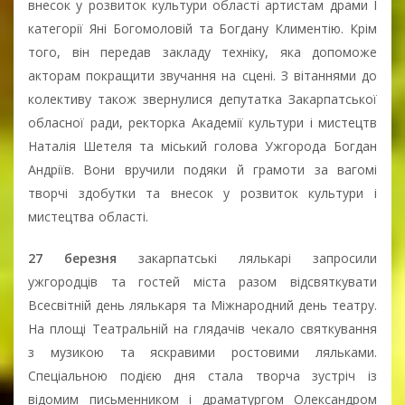
внесок у розвиток культури області артистам драми І
категорії Яні Богомоловій та Богдану Климентію. Крім
того, він передав закладу техніку, яка допоможе
акторам покращити звучання на сцені. З вітаннями до
колективу також звернулися депутатка Закарпатської
обласної ради, ректорка Академії культури і мистецтв
Наталія Шетеля та міський голова Ужгорода Богдан
Андріїв. Вони вручили подяки й грамоти за вагомі
творчі здобутки та внесок у розвиток культури і
мистецтва області.
27 березня
закарпатські лялькарі запросили
ужгородців та гостей міста разом відсвяткувати
Всесвітній день лялькаря та Міжнародний день театру.
На площі Театральній на глядачів чекало святкування
з музикою та яскравими ростовими ляльками.
Спеціальною подією дня стала творча зустріч із
відомим письменником і драматургом Олександром