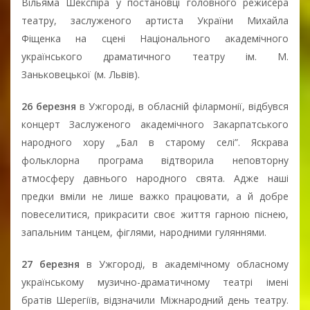
Вільяма Шекспіра у постановці головного режисера
театру, заслуженого артиста України Михайла
Фіщенка на сцені Національного академічного
українського драматичного театру ім. М.
Заньковецької (м. Львів).
26 березня
в Ужгороді, в обласній філармонії, відбувся
концерт Заслуженого академічного Закарпатського
народного хору „Бал в старому селі”. Яскрава
фольклорна програма відтворила неповторну
атмосферу давнього народного свята. Адже наші
предки вміли не лише важко працювати, а й добре
повеселитися, прикрасити своє життя гарною піснею,
запальним танцем, фіглями, народними гуляннями.
27 березня
в Ужгороді, в академічному обласному
українському музично-драматичному театрі імені
братів Шерегіїв, відзначили Міжнародний день театру.