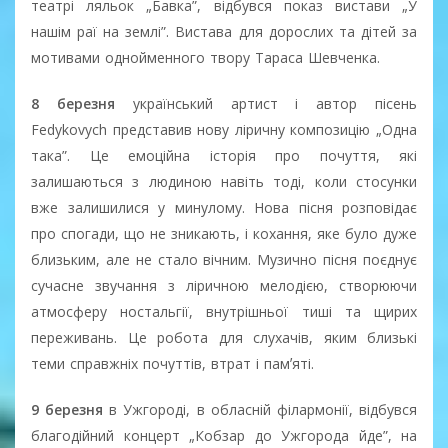
театрі ляльок „Бавка”, відбувся показ вистави „У
нашім раї на землі”. Вистава для дорослих та дітей за
мотивами однойменного твору Тараса Шевченка.
8 березня
український артист і автор пісень
Fedykovych представив нову ліричну композицію „Одна
така”. Це емоційна історія про почуття, які
залишаються з людиною навіть тоді, коли стосунки
вже залишилися у минулому. Нова пісня розповідає
про спогади, що не зникають, і кохання, яке було дуже
близьким, але не стало вічним. Музично пісня поєднує
сучасне звучання з ліричною мелодією, створюючи
атмосферу ностальгії, внутрішньої тиші та щирих
переживань. Це робота для слухачів, яким близькі
теми справжніх почуттів, втрат і памʼяті.
9 березня
в Ужгороді, в обласній філармонії, відбувся
благодійний концерт „Кобзар до Ужгорода йде”, на