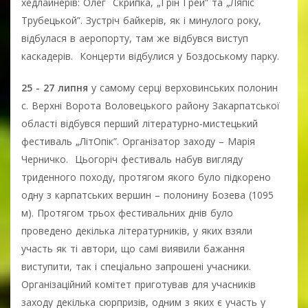
хедлайнерів: Олег Скрипка, „Грін Грей” та „Ляпіс
Трубецькой”. Зустріч байкерів, як і минулого року,
відбулася в аеропорту, там же відбувся виступ
каскадерів. Концерти відбулися у Боздоському парку.
25 - 27 липня
у самому серці верховинських полонин
с. Верхні Ворота Воловецького району Закарпатської
області відбувся перший літературно-мистецький
фестиваль „ЛітОпік”. Організатор заходу – Марія
Черничко. Цьогоріч фестиваль набув вигляду
триденного походу, протягом якого було підкорено
одну з карпатських вершин – полонину Бозева (1095
м). Протягом трьох фестивальних днів було
проведено декілька літературників, у яких взяли
участь як ті автори, що самі виявили бажання
виступити, так і спеціально запрошені учасники.
Організаційний комітет приготував для учасників
заходу декілька сюрпризів, одним з яких є участь у