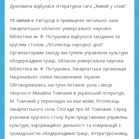
Духновича відбулася літературна сага „Живий у слові”.
15 липня
в Ужгороді в приміщенні читальної зали
Закарпатської обласної універсальної наукової
бібліотеки ім. Ф. Потушняка відбулося засідання за
круглим столом „Літописець народної долі”.
Організаторами заходу виступили управління культури
облдержадміністрації, обласна універсальна наукова
бібліотека ім. Ф. Потушняка, Закарпатська організація
Національної спілки письменників України.
Обговорювались наступні питання: роль і місце
творчості Михайла Томчанія в українській літературі;
М. Томчаній у перекладах на інші мови; Літописець
закарпатського села; Спогади про М. Томчанія. Серед
учасників круглого столу були представники управлінь:
культури, інформаційної діяльності та комунікацій з
громадськістю облдержадміністрації, літературознавці,