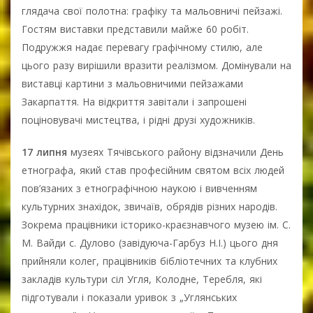
глядача свої полотна: графіку та мальовничі пейзажі.
Гостям виставки представили майже 60 робіт.
Подружжя надає перевагу графічному стилю, але
цього разу вирішили вразити реалізмом. Домінували на
виставці картини з мальовничими пейзажами
Закарпаття. На відкриття завітали і запрошені
поціновувачі мистецтва, і рідні друзі художників.
17 липня
музеях Тячівського району відзначили День
етнографа, який став професійним святом всіх людей
пов’язаних з етнографічною наукою і вивченням
культурних знахідок, звичаїв, обрядів різних народів.
Зокрема працівники історико-краєзнавчого музею ім. С.
М. Вайди с. Дулово (завідуюча-Гарбуз Н.І.) цього дня
прийняли колег, працівників бібліотечних та клубних
закладів культури сіл Угля, Колодне, Теребля, які
підготували і показали уривок з „Углянських