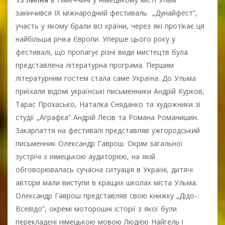
закінчився ІХ міжнародний фестиваль „Дунайфест”,
участь у якому брали всі країни, через які протікає ця
найбільша річка Європи. Уперше цього року у
фестивалі, що пропагує різні види мистецтв була
представлена літературна програма. Першим
літературним гостем стала саме Україна. До Ульма
приїхали відомі українські письменники Андрій Курков,
Тарас Прохасько, Наталка Сняданко та художники зі
студії „Аграфка” Андрій Лесів та Романа Романишин.
Закарпаття на фестивалі представляв ужгородський
письменник Олександр Гаврош. Окрім загальної
зустрічі з німецькою аудиторією, на якій
обговорювалась сучасна ситуація в Україні, дитячі
автори мали виступи в кращих школах міста Ульма.
Олександр Гаврош представляв свою книжку „Дідо-
Всевідо”, окремі моторошні історії з якої були
перекладені німецькою мовою Людією Найгель і