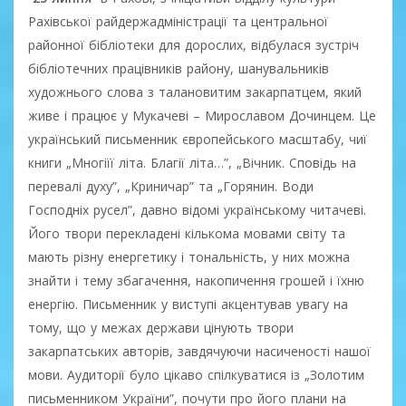
Рахівської райдержадміністрації та центральної
районної бібліотеки для дорослих, відбулася зустріч
бібліотечних працівників району, шанувальників
художнього слова з талановитим закарпатцем, який
живе і працює у Мукачеві – Мирославом Дочинцем. Це
український письменник європейського масштабу, чиї
книги „Многіїї літа. Благії літа…”, „Вічник. Сповідь на
перевалі духу”, „Криничар” та „Горянин. Води
Господніх русел”, давно відомі українському читачеві.
Його твори перекладені кількома мовами світу та
мають різну енергетику і тональність, у них можна
знайти і тему збагачення, накопичення грошей і їхню
енергію. Письменник у виступі акцентував увагу на
тому, що у межах держави цінують твори
закарпатських авторів, завдячуючи насиченості нашої
мови. Аудиторії було цікаво спілкуватися із „Золотим
письменником України”, почути про його плани на