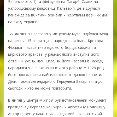
Бачинського, 1), а фінішував на Пагорбі Слави на
ужгородському кладовищі Кальварія, де відбулася
панахида за вбитими воїнами – жертвами воєнних дій
на сході України.
27 липня
в Берегово у місцевому музеї відбувся захід
на честь 115-річчя з дня народження Івана Кротона-
Фірцака – всесвітньо відомого борця, силача та
циркового артиста, у рамках якого виступив його
останній учень. Іван Сила, як його назвали в народі,
народився у с. Білки Іршавського району. У 1928 році
його проголосили найсильнішою людиною планети.
Деякі трюки легендарного Геркулеса Закарпаття до
сьогодні ніхто не може повторити.
В липні
у центрі Міжгір’я був встановлений монумент
президенту Карпатської України Августину Волошину.
Автор проекту пам’ятника – відомий закарпатський