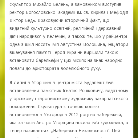
скульптор Михайло Белень, а замовником виступив
ректор Богословської академії ім. св. Кирила і Мефодія
Віктор Бедь. Враховуючи історичний факт, що
видатний культурно-освітній, релігійний і державний
діяч народився у Келечині, а також те, що у райцентрі
одна з шкіл носить ім’я Августина Волошина, ініціатори
вшанування пам’яті Героя України вирішили також
встановити барельєфи у цих місцях на знак народної
поваги до аристократа волелюбного духу
.
В липні
в Угорщині в центрі міста Будапешт був
встановлений пам’ятник Ігнатію Рошковичу, видатному
угорському і європейському художнику закарпатського
походження. Скульптура є точною копією
встановленої в Ужгороді в 2012 році на набережній,
яка за часів Австро-Угорщини носила ім’я художника, а
тепер називається „Набережна Незалежності”. Цей