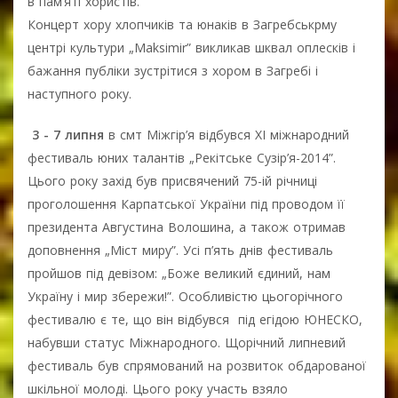
в пам’яті хористів.
Концерт хору хлопчиків та юнаків в Загребськрму
центрі культури „Maksimir” викликав шквал оплесків і
бажання публіки зустрітися з хором в Загребі і
наступного року.
3 - 7 липня
в смт Міжгір’я відбувся ХІ міжнародний
фестиваль юних талантів „Рекітське Сузір’я-2014”.
Цього року захід був присвячений 75-ій річниці
проголошення Карпатської України під проводом її
президента Августина Волошина, а також отримав
доповнення „Міст миру”. Усі п’ять днів фестиваль
пройшов під девізом: „Боже великий єдиний, нам
Україну і мир збережи!”. Особливістю цьогорічного
фестивалю є те, що він відбувся під егідою ЮНЕСКО,
набувши статус Міжнародного. Щорічний липневий
фестиваль був спрямований на розвиток обдарованої
шкільної молоді. Цього року участь взяло