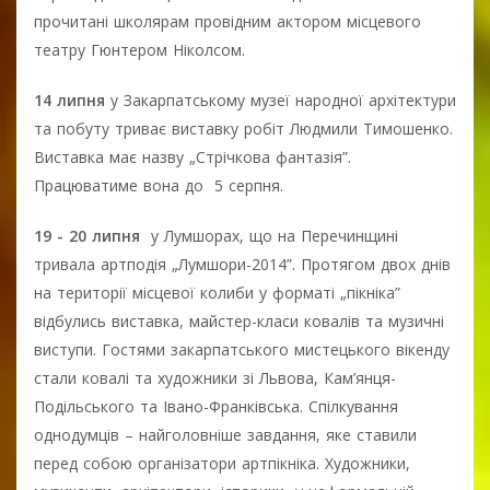
прочитані школярам провідним актором місцевого
театру Гюнтером Ніколсом.
14 липня
у Закарпатському музеї народної архітектури
та побуту триває виставку робіт Людмили Тимошенко.
Виставка має назву „Стрічкова фантазія”.
Працюватиме вона до 5 серпня.
19 - 20 липня
у Лумшорах, що на Перечинщині
тривала артподія „Лумшори-2014”. Протягом двох днів
на території місцевої колиби у форматі „пікніка”
відбулись виставка, майстер-класи ковалів та музичні
виступи. Гостями закарпатського мистецького вікенду
стали ковалі та художники зі Львова, Кам’янця-
Подільського та Івано-Франківська. Спілкування
однодумців – найголовніше завдання, яке ставили
перед собою організатори артпікніка. Художники,