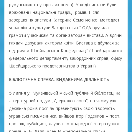
румунських та угорських ромів). У ході вистави були
враховані і національні традиції ромів. Після
завершення вистави Катерина Семенченко, методист
управління культури Закарпатської ОДА вручила
грамоти учасникам та організаторам вистави. А вдячні
глядачі дарували акторам квіти. Вистава відбулася за
підтримки Швейцарської Конфедерації (Швейцарського
федерального департаменту закордонних справ, офісу
Швейцарського представництва в Україні).
БІБЛІОТЕЧНА СПРАВА. ВИДАВНИЧА ДІЯЛЬНІСТЬ
5 липня
у Мукачівській міській публічній бібліотеці на
літературний подіум „Дзеркало слова”, на якому уже
декілька років поспіль презентують свою творчість
українські письменники, вийшов Ігор Годенков – поет,
прозаїк, публіцист, лауреат міжнародної літературної
премії ім. В. Даля, член Міжрегіональної спілки