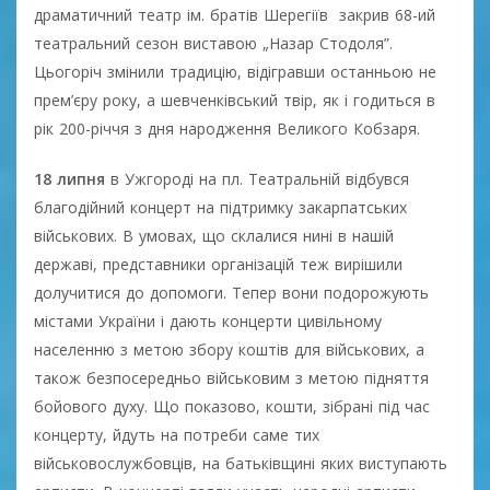
драматичний театр ім. братів Шерегіїв закрив 68-ий
театральний сезон виставою „Назар Стодоля”.
Цьогоріч змінили традицію, відігравши останньою не
прем’єру року, а шевченківський твір, як і годиться в
рік 200-річчя з дня народження Великого Кобзаря.
18 липня
в Ужгороді на пл. Театральній відбувся
благодійний концерт на підтримку закарпатських
військових. В умовах, що склалися нині в нашій
державі, представники організацій теж вирішили
долучитися до допомоги. Тепер вони подорожують
містами України і дають концерти цивільному
населенню з метою збору коштів для військових, а
також безпосередньо військовим з метою підняття
бойового духу. Що показово, кошти, зібрані під час
концерту, йдуть на потреби саме тих
військовослужбовців, на батьківщині яких виступають