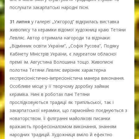
послухати закарпатські народні пісні.
31 липня
у галереї „Ужгород” відкрилась виставка
живопису та кераміки відомої художниці краю Тетяни
Левляс. Автор отримала нагороди та відзнаки:
„Відмінник освіти України”, „Софія Русова”, Подяку
Кабінету Міністрів України, є лауреатом обласної
премії ім. Августина Волошина тощо. Живописні
полотна Тетяни Левляс вирізняє характерна
експресіоністично-імпресіоністича манера виконання.
Особливе місце у її творчому доробку займає
кераміка. Нині в роботах пані Тетяни
прослідковуються традиції як трипільської, так і
закарпатської кераміки, що гармонійно поєднуються з
новаторством. Її філігранні майолікові писанки
вражають професіоналізмом виконання, знанням
народних традицій. Художниця вміло й ефектно