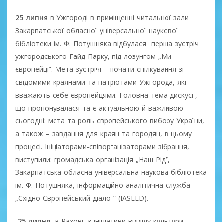
25 липня
в Ужгороді в приміщенні читальної зали
Закарпатської обласної універсальної наукової
бібліотеки ім. Ф. Потушняка відбулася перша зустріч
ужгородського Гайд Парку, під лозунгом „Ми –
європейці”. Мета зустрічі – почати спілкування зі
свідомими краянами та патріотами Ужгорода, які
вважають себе європейцями. Головна тема дискусії,
що пропонувалася та є актуальною й важливою
сьогодні: мета та роль європейського вибору України,
а також – завдання для краян та городян, в цьому
процесі. Ініціаторами-співорганізаторами зібрання,
виступили: громадська організація „Наш Рід”,
Закарпатська обласна універсальна наукова бібліотека
ім. Ф. Потушняка, інформаційно-аналітична служба
„Східно-Європейський діалог” (IASEED).
25 липня
в Рахові, з ініціативи відділу культури