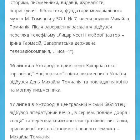
історики, письменники, видавці, журналісти,
користувачі бібліотеки, фундатори меморіального
музею М. Томчанія у ЗОШ № 7, члени родини Михайла
Томчанія. Після завершення засідання відбувся
перегляд телефільму „Лицар честі і любові” (автор –
Ірина Гармасій, Закарпатська державна
телерадіокомпанія, „Тиса -1”).
16 липня
в Ужгороді в приміщенні Закарпатської
організації Національної спілки письменників України
відбувся День Михайла Томчанія та покладання квітів
на могилу письменника.
17 липня
в Ужгороді в центральній міській бібліотеці
відбувся літературний вечір „Із серцем, повним добра і
сонця” та перегляд книжково-ілюстративної виставки,
присвяченої життю і творчості знаного земляка –
Михайла Томчанія.