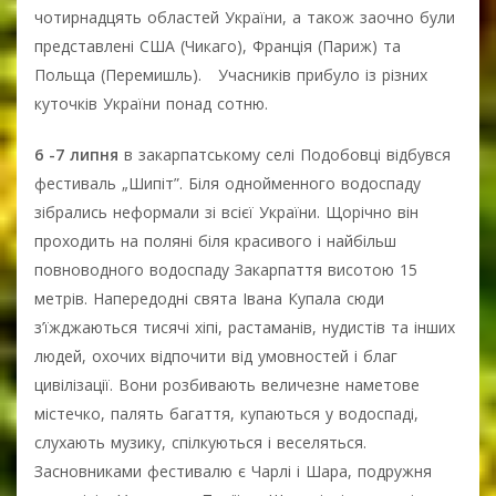
чотирнадцять областей України, а також заочно були
представлені США (Чикаго), Франція (Париж) та
Польща (Перемишль). Учасників прибуло із різних
куточків України понад сотню.
6 -7 липня
в закарпатському селі Подобовці відбувся
фестиваль „Шипіт”. Біля однойменного водоспаду
зібрались неформали зі всієї України. Щорічно він
проходить на поляні біля красивого і найбільш
повноводного водоспаду Закарпаття висотою 15
метрів. Напередодні свята Івана Купала сюди
з’їжджаються тисячі хіпі, растаманів, нудистів та інших
людей, охочих відпочити від умовностей і благ
цивілізації. Вони розбивають величезне наметове
містечко, палять багаття, купаються у водоспаді,
слухають музику, спілкуються і веселяться.
Засновниками фестивалю є Чарлі і Шара, подружня