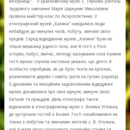
вечорниць”. У краєзнавчому музеї с. Терново учитель
трудового навчання Марія Циркуник Миколаївна
провела майстер-клас по бісероплетінню. У
етнографічний музей „Калина” навідалися люди
небайдужі до минулих часів, побуту, звичаїв своїх
предків. Серед відвідувачів музею „Калина” були не
тільки мешканці рідного села, але й гості з Росії.
Історію, побут, звичаї, легенду заснування села Калини
гості музею слухали настільки уважно, що дехто й
особисто спробував, як це було ткати на кроснах,
розпилювати дерево і навіть грати на гуслях (скрипці).
З духовним та емоційним задоволенням відвідувачі
музею дізнавалися про своє мунуле, минуле своїх
батьків та пращурів. День етнографа також
відзначили в етнографічному музеї с. Велика Уголька,
де зустрічали гостей з Волині. Гості ознайомилися не
тільки з побутом та звичаями жителів с. В. Уголька,
але й мали змогу скуштувати традиційні страви та