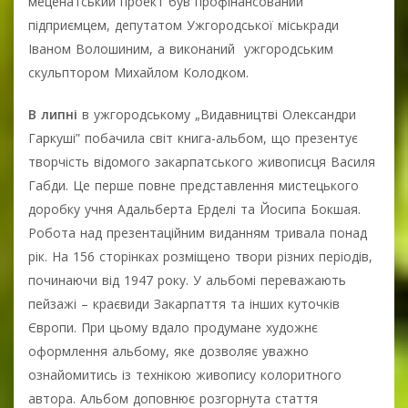
меценатський проект був профінансований
підприємцем, депутатом Ужгородської міськради
Іваном Волошиним, а виконаний ужгородським
скульптором Михайлом Колодком.
В липні
в ужгородському „Видавництві Олександри
Гаркуші” побачила світ книга-альбом, що презентує
творчість відомого закарпатського живописця Василя
Габди. Це перше повне представлення мистецького
доробку учня Адальберта Ерделі та Йосипа Бокшая.
Робота над презентаційним виданням тривала понад
рік. На 156 сторінках розміщено твори різних періодів,
починаючи від 1947 року. У альбомі переважають
пейзажі – краєвиди Закарпаття та інших куточків
Європи. При цьому вдало продумане художнє
оформлення альбому, яке дозволяє уважно
ознайомитись із технікою живопису колоритного
автора. Альбом доповнює розгорнута стаття