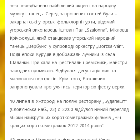
нею передбачено найбільший акцент на народну
музику і танець. Серед запрошених гостей були –
закарпатські угорські фольклорні гурти, відомий
угорський виконавець Іштван Пал „Szalonna”, Мікловш
Крічфолуші, який станцював угорський народний
танець „Вербунк” у супроводі оркестру „Borzsa-Vári”.
Події епохи Куруців відображали лучники із села
Шаланки. Приїхали на фестиваль і ремісники, майстри
народних промислів. Відбулася дегустація вин та
малювання портретів. Крім того, бажаючим
запропонували прогулятись територією фесту верхи.
10 липня
в Ужгороді на поляні ресторану „Будапешт”
(Слов’янська наб., 23) о 22:00 відбувся нічний перегляд
збірки найкрутіших короткометражних фільмів „Ніч
кращих короткометражок 2012-2014 років”.
13 липня
в Німеччині у німецькому місті Ульм