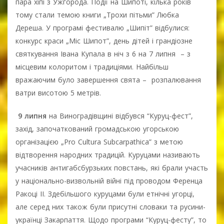
пара хіпі з Ужгорода. Події на Шипоті, кілька років
тому стали темою книги „Трохи пітьми” Любка
Дереша. У програмі фестивалю „Шипіт” відбулися:
конкурс краси „Міс Шипот”, день дітей і грандіозне
святкування Івана Купала в ніч з 6 на 7 липня – з
місцевим колоритом і традиціями. Найбільш
вражаючим було завершення свята – розпалювання
ватри висотою 5 метрів.
9 липня
на Виноградівщині відбувся “Куруц-фест”,
захід, започаткований громадською угорською
організацією „Pro Cultura Subcarpathica” з метою
відтворення народних традицій. Куруцами називають
учасників антигабсбурзьких повстань, які брали участь
у національно-визвольній війні під проводом Ференца
Ракоці ІІ. Здебільшого куруцами були етнічні угорці,
але серед них також були присутні словаки та русини-
українці Закарпаття. Щодо програми “Куруц-фесту”, то