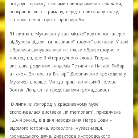
поєднує кераміку з іншими природними матеріалами,
розкриває їхню стриману, нерідко приховану красу,
створює неповторні і гарні вироби.
31 липня
в Мукачево у залі міської картинної галереї
відбулося відкриття незвичної творчої виставки. У залі
зібралися шанувальники не тільки образотворчого
мистецтва, але й літературного слова. Творча
виставка родинних тандемів Тетяни та Наталії Рибар,
а також Віктора та Вікторії Дворниченко проходила у
Мукачеві вперше. Митців привітав міський голова
Золтан Ленд'єл та представники громадськості.
В липні
в Ужгороді у краєзнавчому музеї
експонувалася виставка „In memoriam”, присвячена
120-ій річниці від дня народження Петра Сови –
відомого історика, археолога, музеєзнавця,
громадського діяча, директора Ужгородського