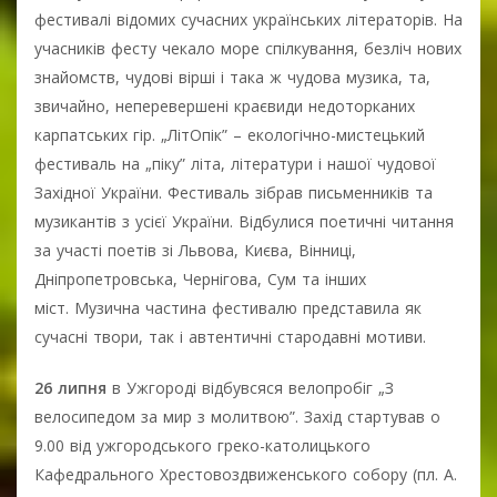
фестивалі відомих сучасних українських літераторів. На
учасників фесту чекало море спілкування, безліч нових
знайомств, чудові вірші і така ж чудова музика, та,
звичайно, неперевершені краєвиди недоторканих
карпатських гір. „ЛітОпік” – екологічно-мистецький
фестиваль на „піку” літа, літератури і нашої чудової
Західної України. Фестиваль зібрав письменників та
музикантів з усієї України. Відбулися поетичні читання
за участі поетів зі Львова, Києва, Вінниці,
Дніпропетровська, Чернігова, Сум та інших
міст. Музична частина фестивалю представила як
сучасні твори, так і автентичні стародавні мотиви.
26 липня
в Ужгороді відбувсяся велопробіг „З
велосипедом за мир з молитвою”. Захід стартував о
9.00 від ужгородського греко-католицького
Кафедрального Хрестовоздвиженського собору (пл. А.