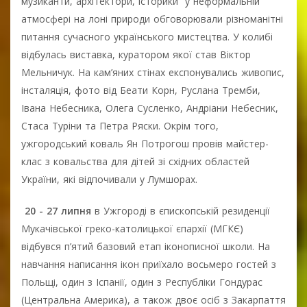
музиканти, архітектори, історики у неформальній
атмосфері на лоні природи обговорювали різноманітні
питання сучасного українського мистецтва. У колибі
відбулась виставка, куратором якої став Віктор
Мельничук. На кам’яних стінах експонувались живопис,
інсталяція, фото від Беати Корн, Руслана Тремби,
Івана Небесника, Олега Сусленко, Андріани Небесник,
Стаса Туріни та Петра Ряски. Окрім того,
ужгородський коваль Ян Потрогош провів майстер-
клас з ковальства для дітей зі східних областей
України, які відпочивали у Лумшорах.
20 - 27 липня
в Ужгороді в єпископській резиденції
Мукачівської греко-католицької єпархії (МГКЄ)
відбувся п’ятий базовий етап іконописної школи. На
навчання написання ікон приїхало восьмеро гостей з
Польщі, один з Іспанії, один з Республіки Гондурас
(Центральна Америка), а також двоє осіб з Закарпаття