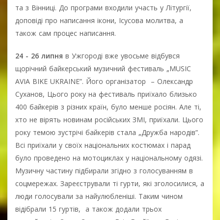
та з Вінниці. До програми входили участь у Літургії,
доповіді про написання ікони, Ісусова молитва, а
також сам процес написання.
24 - 26 липня
в Ужгороді вже увосьме відбувся
щорічний байкерський музичний фестиваль „MUSIC
AVIA BIKE UKRAINE”. Його організатор – Олександр
Суханов, Цього року на фестиваль приїхало близько
400 байкерів з різних країн, було менше росіян. Але ті,
хто не вірять новинам російських ЗМІ, приїхали. Цього
року темою зустрічі байкерів стала „Дружба народів”.
Всі приїхали у своїх національних костюмах і парад
було проведено на мотоциклах у національному одязі.
Музичну частину підбирали згідно з голосуванням в
соцмережах. Зареєстрували ті гурти, які зголосилися, а
люди голосували за найулюбленіші. Таким чином
відібрали 15 гуртів, а також додали трьох