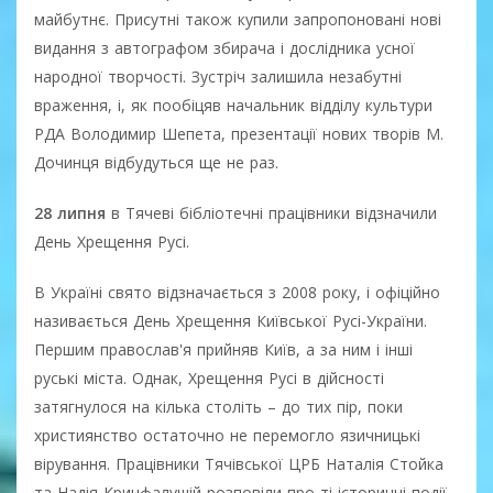
майбутнє. Присутні також купили запропоновані нові
видання з автографом збирача і дослідника усної
народної творчості. Зустріч залишила незабутні
враження, і, як пообіцяв начальник відділу культури
РДА Володимир Шепета, презентації нових творів М.
Дочинця відбудуться ще не раз.
28 липня
в Тячеві бібліотечні працівники відзначили
День Хрещення Русі.
В Україні свято відзначається з 2008 року, і офіційно
називається День Хрещення Київської Русі-України.
Першим православ'я прийняв Київ, а за ним і інші
руські міста. Однак, Хрещення Русі в дійсності
затягнулося на кілька століть – до тих пір, поки
християнство остаточно не перемогло язичницькі
вірування. Працівники Тячівської ЦРБ Наталія Стойка
та Надія Кричфалушій розповіли про ті історичні події