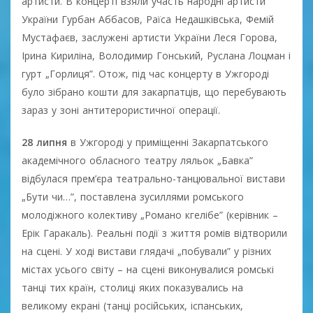
артисти. В концерті взяли участь народні артисти
України Гурбан Аббасов, Раїса Недашківська, Фемій
Мустафаєв, заслужені артисти України Леся Горова,
Ірина Кириліна, Володимир Гонський, Руслана Лоцман і
гурт „Горлиця”. Отож, під час концерту в Ужгороді
було зібрано кошти для закарпатців, що перебувають
зараз у зоні антитерористичної операції.
28 липня
в Ужгороді у приміщенні Закарпатського
академiчного обласного театру ляльок „Бавка”
відбулася прем’єра театрально-танцювальної вистави
„Бути чи…”, поставлена зусиллями ромського
молодіжного колективу „Романо кгелібе” (керівник –
Ерік Гаракаль). Реальні події з життя ромів відтворили
на сцені. У ході вистави глядачі „побували” у різних
містах усього світу – на сцені виконувалися ромські
танці тих країн, столиці яких показувались на
великому екрані (танці російських, іспанських,