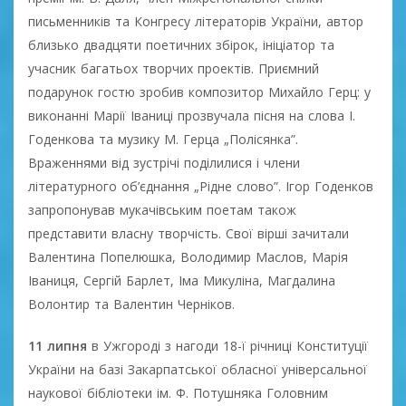
письменників та Конгресу літераторів України, автор
близько двадцяти поетичних збірок, ініціатор та
учасник багатьох творчих проектів. Приємний
подарунок гостю зробив композитор Михайло Герц: у
виконанні Марії Іваниці прозвучала пісня на слова І.
Годенкова та музику М. Герца „Полісянка”.
Враженнями від зустрічі поділилися і члени
літературного об’єднання „Рідне слово”. Ігор Годенков
запропонував мукачівським поетам також
представити власну творчість. Свої вірші зачитали
Валентина Попелюшка, Володимир Маслов, Марія
Іваниця, Сергій Барлет, Іма Микуліна, Магдалина
Волонтир та Валентин Черніков.
11 липня
в Ужгороді з нагоди 18-ї річниці Конституції
України на базі Закарпатської обласної універсальної
наукової бібліотеки ім. Ф. Потушняка Головним