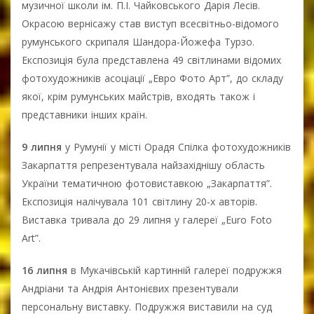
музичної школи ім. П.І. Чайковського Дарія Лесів.
Окрасою вернісажу став виступ всесвітньо-відомого
румунського скрипаля Шандора-Йожефа Турзо.
Експозиція була представлена 49 світлинами відомих
фотохудожників асоціації „Евро Фото Арт”, до складу
якої, крім румунських майстрів, входять також і
представники інших країн.
9 липня
у Румунії у місті Орадя Спілка фотохудожників
Закарпаття репрезентувала найзахіднішу область
України тематичною фотовиставкою „Закарпаття”.
Експозиція налічувала 101 світлину 20-х авторів.
Виставка тривала до 29 липня у галереї „Euro Foto
Art”.
16 липня
в Мукачівській картинній галереї подружжя
Андріани та Андрія Антонієвих презентували
персональну виставку. Подружжя виставили на суд