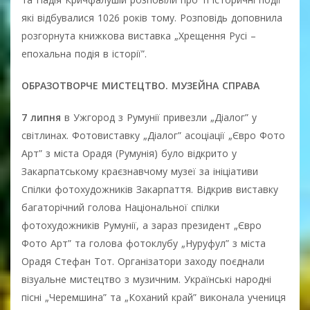
які відбувалися 1026 років тому. Розповідь доповнила
розгорнута книжкова виставка „Хрещення Русі –
епохальна подія в історії”.
ОБРАЗОТВОРЧЕ МИСТЕЦТВО. МУЗЕЙНА СПРАВА
7 липня
в Ужгород з Румунії привезли „Діалог” у
світлинах. Фотовиставку „Діалог” асоціації „Євро Фото
Арт” з міста Орадя (Румунія) було відкрито у
Закарпатському краєзнавчому музеї за ініціативи
Спілки фотохудожників Закарпаття. Відкрив виставку
багаторічний голова Національної спілки
фотохудожників Румунії, а зараз президент „Євро
Фото Арт” та голова фотоклубу „Нуруфул” з міста
Орадя Стефан Тот. Організатори заходу поєднали
візуальне мистецтво з музичним. Українські народні
пісні „Черемшина” та „Коханий край” виконала учениця