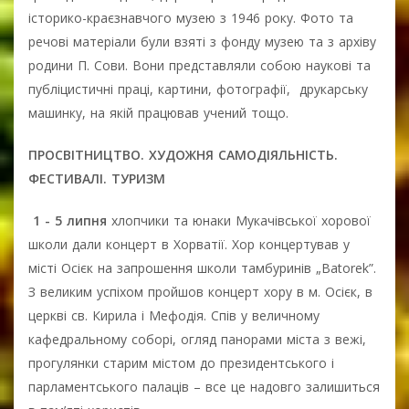
історико-краєзнавчого музею з 1946 року. Фото та
речові матеріали були взяті з фонду музею та з архіву
родини П. Сови. Вони представляли собою наукові та
публіцистичні праці, картини, фотографії, друкарську
машинку, на якій працював учений тощо.
ПРОСВІТНИЦТВО. ХУДОЖНЯ САМОДІЯЛЬНІСТЬ.
ФЕСТИВАЛІ. ТУРИЗМ
1 - 5 липня
хлопчики та юнаки Мукачівської хорової
школи дали концерт в Хорватії. Хор концертував у
місті Осієк на запрошення школи тамбуринів „Batorek”.
З великим успіхом пройшов концерт хору в м. Осієк, в
церкві св. Кирила і Мефодія. Спів у величному
кафедральному соборі, огляд панорами міста з вежі,
прогулянки старим містом до президентського і
парламентського палаців – все це надовго залишиться