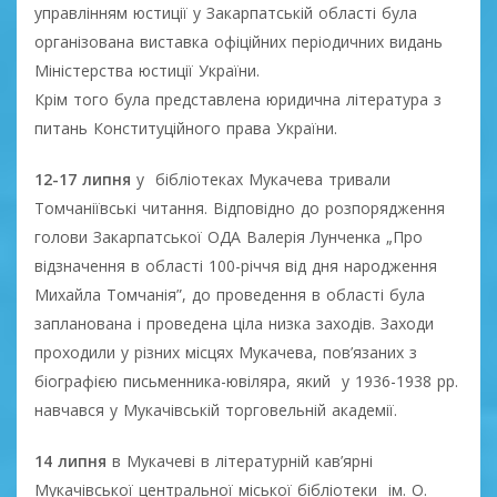
управлінням юстиції у Закарпатській області була
організована виставка офіційних періодичних видань
Міністерства юстиції України.
Крім того була представлена юридична література з
питань Конституційного права України.
12-17 липня
у бібліотеках Мукачева тривали
Томчаніївські читання. Відповідно до розпорядження
голови Закарпатської ОДА Валерія Лунченка „Про
відзначення в області 100-річчя від дня народження
Михайла Томчанія”, до проведення в області була
запланована і проведена ціла низка заходів. Заходи
проходили у різних місцях Мукачева, пов’язаних з
біографією письменника-ювіляра, який у 1936-1938 рр.
навчався у Мукачівській торговельній академії.
14 липня
в Мукачеві в літературній кав’ярні
Мукачівської центральної міської бібліотеки ім. О.