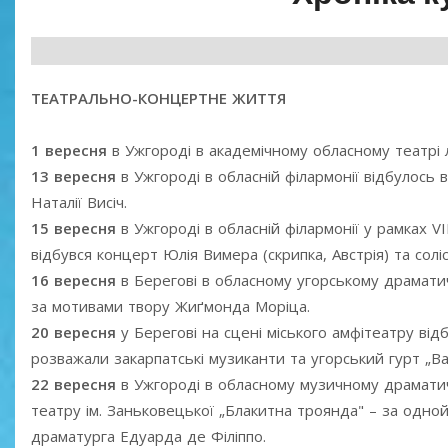
ТЕАТРАЛЬНО-КОНЦЕРТНЕ ЖИТТЯ
1 вересня
в Ужгороді в академічному обласному театрі ля
13 вересня
в Ужгороді в обласній філармонії відбулось 
Наталії Висіч.
15 вересня
в Ужгороді в обласній філармонії у рамках V
відбувся концерт Юлія Вимера (скрипка, Австрія) та соліс
16 вересня
в Берегові в обласному угорському драмати
за мотивами твору Жиґмонда Моріца.
20 вересня
у Берегові на сцені міського амфітеатру від
розважали закарпатські музиканти та угорський гурт „Balk
22 вересня
в Ужгороді в обласному музичному драматичн
театру ім. Заньковецької „Блакитна троянда" – за одно
драматурга Едуарда де Філіппо.