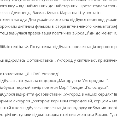
ізного віку – від найменших до найстарших. Презентували свої 
рослав Дочинець, Василь Кузан, Маріанна Шутко та ін.
отеки з нагоди Дня українського кіно відбувся перегляд украї
дорожчим дитячим фільмом в історії вітчизняного кінематограф
теці відбулася презентація поетичної збірки „Йди до мене” 
 бібліотеці ім. Ф. Потушняка відбулась презентація першого 
теці відкрилась фотовиставка „Ужгород у світлинах”, присвяч
 фотовиставка „Я LOVE Ужгород”.
і відбулась віртуальна подорож „Мандруючи Ужгородом…”.
дбувся творчий вечір поетеси Марії Грицан „Голос душі”.
 відбулося відкриття фотовиставки „Ужгород в наших серцях” 
торична екскурсія „Ужгород: корінням стародавній, серцем – м
світній школі відбулася презентація новодруку вибраних творі
стрічі виступили відомі закарпатські письменники Василь Густ