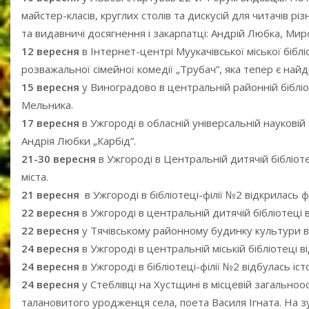
майстер-класів, круглих столів та дискусій для читачів р
та видавничі досягнення і закарпатці: Андрій Любка, Ми
12 вересня
в Інтернет-центрі Муукачівської міської біблі
розважальної сімейної комедії „Трубач”, яка тепер є най
15 вересня
у Виноградово в центральній районній бібліо
Мельника.
17 вересня
в Ужгороді в обласній універсальній науковій
Андрія Любки „Карбід”.
21-30 вересня
в Ужгороді в Центральній дитячій бібліо
міста.
21 вересня
в Ужгороді в бібліотеці-філії №2 відкрилась
22 вересня
в Ужгороді в центральній дитячій бібліотец
22 вересня
у Тячівському районному будинку культури ві
24 вересня
в Ужгороді в центральній міській бібліотеці
24 вересня
в Ужгороді в бібліотеці-філії №2 відбулась іс
24 вересня
у Стеблівці на Хустщині в місцевій загальноо
талановитого уродженця села, поета Василя Ігната. На зу