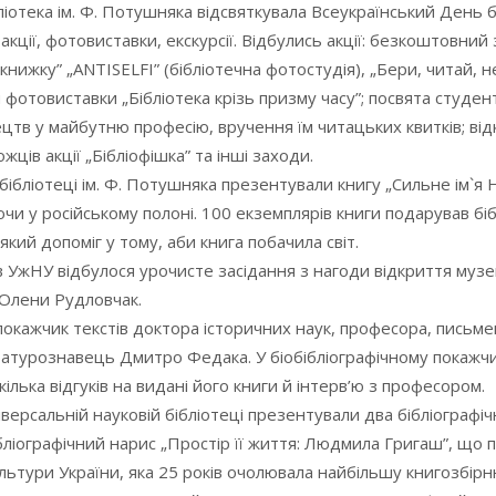
іотека ім. Ф. Потушняка відсвяткувала Всеукраїнський День бі
акції, фотовиставки, екскурсії. Відбулись акції: безкоштовний 
книжку” „ANTISELFI” (бібліотечна фотостудія), „Бери, читай, не
я фотовиставки „Бібліотека крізь призму часу”; посвята студент
тв у майбутню професію, вручення їм читацьких квитків; від
ців акції „Бібліофішка” та інші заходи.
бібліотеці ім. Ф. Потушняка презентували книгу „Сильне ім`я Н
и у російському полоні. 100 екземплярів книги подарував біб
ий допоміг у тому, аби книга побачила світ.
в УжНУ відбулося урочисте засідання з нагоди відкриття музе
 Олени Рудловчак.
окажчик текстів доктора історичних наук, професора, письме
ературознавець Дмитро Федака. У біобібліографічному покажч
ілька відгуків на видані його книги й інтерв’ю з професором.
іверсальній науковій бібліотеці презентували два бібліографі
Бібліографічний нарис „Простір її життя: Людмила Григаш”, що 
льтури України, яка 25 років очолювала найбільшу книгозбірн