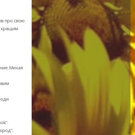
ів про свою
” кращим
сение Михая
ховим
годи
ok”.
ород”.