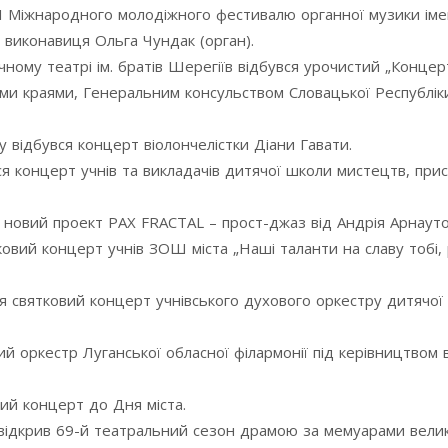
IІ Міжнародного молодіжного фестивалю органної музики імен
виконавиця Ольга Чундак (орган).
ому театрі ім. братів Шерегіїв відбувся урочистий „Концер
и краями, Генеральним консульством Словацької Республік
 відбувся концерт віолончелістки Діани Гавати.
ся концерт учнів та викладачів дитячої школи мистецтв, при
 новий проект PAX FRACTAL – прост-джаз від Андрія Арнауто
ковий концерт учнів ЗОШ міста „Наші таланти на славу тобі,
вся святковий концерт учнівського духового оркестру дитячої
й оркестр Луганської обласної філармонії під керівництвом 
вий концерт до Дня міста.
 відкрив 69-й театральний сезон драмою за мемуарами вели