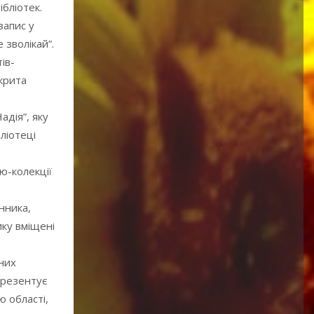
бліотек.
запис у
 зволікай”.
ів-
крита
адія”, яку
ліотеці
ю-колекції
нника,
ику вміщені
чних
презентує
ю області,