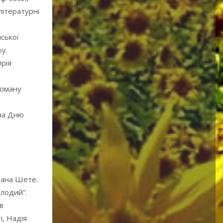
літературні
нської
у.
Юрія
роману
ена Дню
Івана Шете.
олодий”.
в
і, Надія