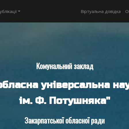
ублікації
Віртуальна довідка
О
Комунальний заклад
обласна універсальна нау
ім. Ф. Потушняка"
Закарпатської обласної ради