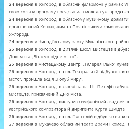
24 вересня
в Ужгороді в обласній філармонії у рамках V
свою сольну програму представила молода ужгородська 
24 вересня
в Ужгороді в обласному музичному драматичн
організований Кошицьким та Пряшівськими самоврядним
Ужгороді.
24 вересня
у Чинадіївському замку Мукачівського району
25 вересня
в Ужгороді в дитячій школі мистецтв відбув
Дню міста „Вітаємо рідне місто” .
25 вересня
в мистецькому центрі „Галерея Ілько” лунав
26 вересня
в Ужгороді на пл. Театральній відбувся свят
місто”, пройшла акція „Голуб миру”.
26 вересня
в Ужгороді в сквері на пл. Ш. Петефі відбу
мистецтв, присвячений Дню міста.
26 вересня
в Ужгороді виступив симфонічний академічни
австрійського композитора й диригента Курта Шмідта.
26 вересня
в Ужгороді на пл. Поштовій відбувся святко
27 вересня
в Мукачево обласний театр драми і комедії