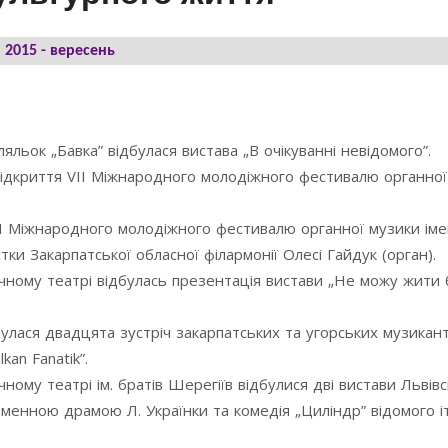
2015 - вересень
льок „Бавка” відбулася вистава „В очікуванні невідомого”.
відкриття VIІ Міжнародного молодіжного фестивалю органної 
IІ Міжнародного молодіжного фестивалю органної музики імен
тки Закарпатської обласної філармонії Олесі Гайдук (орган).
чному театрі відбулась презентація вистави „Не можу жити 
булася двадцята зустріч закарпатських та угорських музикант
an Fanatik”.
ому театрі ім. братів Шерегіїв відбулися дві вистави Львів
йменною драмою Л. Українки та комедія „Циліндр” відомого і