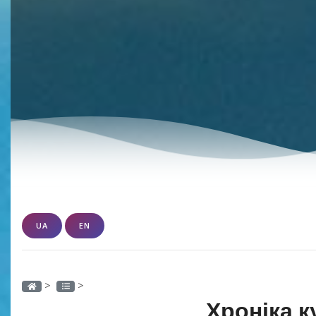
UA
EN
>
>
Хроніка к