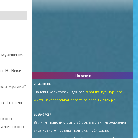
музики ім.
і Н. Висіч
Новини
2026-08-06
без музики”
Шановні користувачі, для вас
"Хроніка культурного
життя Закарпатської області за липень 2026 р."
.
ів. Гостей
2026-07-27
ського
28 липня виповнилося б 80 років від дня народження
талійського
українського прозаїка, критика, публіциста,