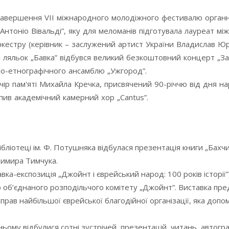
 завершення VIІ міжнародного молодіжного фестивалю орган
 Антоніо Вівальді”, яку для меломанів підготувала лауреат м
оркестру (керівник – заслужений артист України Владислав Ю
 ляльок „Бавка” відбувся великий безкоштовний концерт „За
о-етнографічного ансамблю „Ужгород”.
ечір пам'яті Михайла Кречка, присвячений 90-річчю від дня 
пив академічний камерний хор „Сantus”.
ібліотеці ім. Ф. Потушняка відбулася презентація книги „Бахч
димира Тимчука.
авка-експозиція „Джойнт і єврейський народ: 100 років історії”
о об’єднаного розподільчого комітету „Джойнт”. Виставка пр
справ найбільшої єврейської благодійної організації, яка допо
ьому відбулися сотні зустрічей, презентацій, читань, автогра