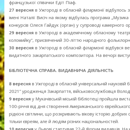
французької співачки Едіт Піаф.
27 вересня
в Ужгороді в обласній філармонії відбулось
імені Наталії Висіч на якому відбулась програма „Музика
конкурсів Олеся Гайдук (орган) у супроводі камерного 
29 вересня
в Ужгороді в академічному обласному театрі
коломийку”, присвячений 30-літтю народного фольклорн
30 вересня
в Ужгороді в обласній філармонії відбувся в
видатного закарпатського композитора. На вечорі висту
БІБЛІОТЕЧНА СПРАВА. ВИДАВНИЧА ДІЯЛЬНІСТЬ
8 вересня
в Ужгороді в обласній універсальній науковій б
2021” уродженця Закарпаття, військовослужбовця Воло
9 вересня
у Мукачівській міській бібліотеці пройшла вист
100-річчя від дня створення Американського єврейськог
рідкісні світлини, що розкривають вікову історію добрих 
тільки євреям, але й людям різних національностей.
10 вересня
у Львові стартував 22-й Форум видавців. На н