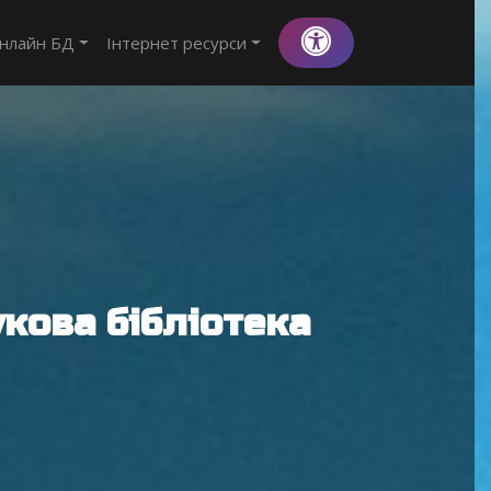
нлайн БД
Інтернет ресурси
кова бібліотека