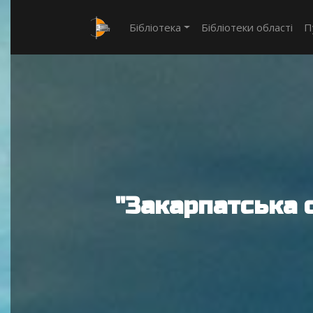
Бібліотека
Бібліотеки області
П
"Закарпатська 