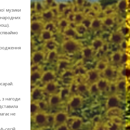
ної музики
іжнародних
рош).
співаймо
народження
исарай.
, з нагоди
едставила
магає не
ф-сесій,