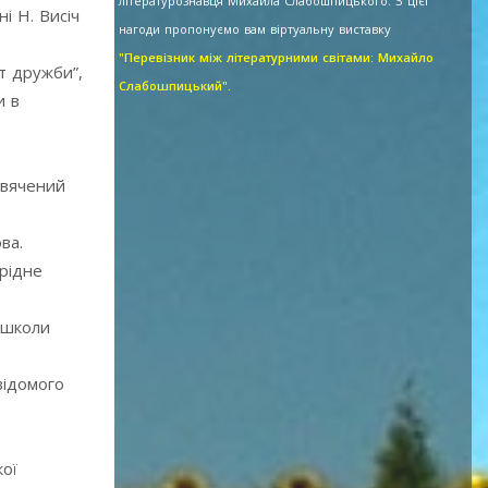
літературознавця Михайла Слабошпицького. З цієї
і Н. Висіч
нагоди пропонуємо вам віртуальну виставку
"Перевізник між літературними світами: Михайло
т дружби”,
Слабошпицький".
и в
свячений
ва.
 рідне
 школи
відомого
кої