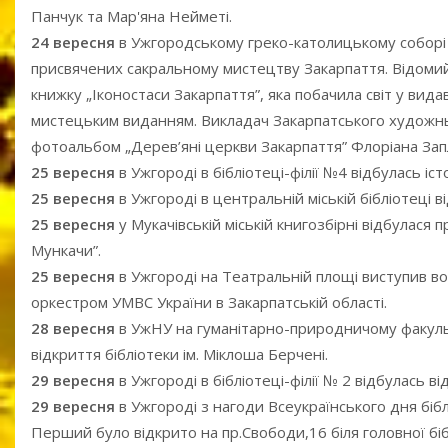
Панчук та Мар'яна Нейметі.
24 вересня
в Ужгородському греко-католицькому соборі 
присвячених сакральному мистецтву Закарпаття. Відом
книжку „Іконостаси Закарпаття”, яка побачила світ у вид
мистецьким виданням. Викладач Закарпатського художнь
фотоальбом „Дерев’яні церкви Закарпаття” Флоріана Зап
25 вересня
в Ужгороді в бібліотеці-філії №4 відбулась іс
25 вересня
в Ужгороді в центральній міській бібліотеці 
25 вересня
у Мукачівській міській книгозбірні відбулас
Мункачи”.
25 вересня
в Ужгороді на Театральній площі виступив воє
оркестром УМВС України в Закарпатській області.
28 вересня
в УжНУ на гуманітарно-природничому факульт
відкриття бібліотеки ім. Міклоша Берчені.
29 вересня
в Ужгороді в бібліотеці-філії № 2 відбулась 
29 вересня
в Ужгороді з нагоди Всеукраїнського дня бібл
Перший було відкрито на пр.Свободи,16 біля головної біб