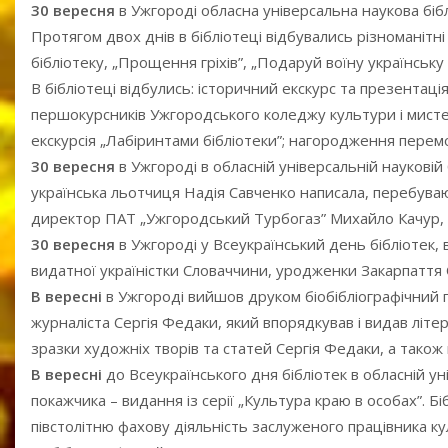
30 вересня
в Ужгороді обласна універсальна наукова бібл
Протягом двох днів в бібліотеці відбувались різноманітні 
бібліотеку, „Прощення гріхів”, „Подаруй воїну українську 
В бібліотеці відбулись: історичний екскурс та презентаці
першокурсників Ужгородського коледжу культури і мистец
екскурсія „Лабіринтами бібліотеки”; нагородження перемож
30 вересня
в Ужгороді в обласній універсальній науковій 
українська льотчиця Надія Савченко написала, перебуваюч
директор ПАТ „Ужгородський Турбогаз” Михайло Качур, як
30 вересня
в Ужгороді у Всеукраїнський день бібліотек, 
видатної україністки Словаччини, уродженки Закарпаття
В вересні
в Ужгороді вийшов друком біобібліографічний п
журналіста Сергія Федаки, який впорядкував і видав літ
зразки художніх творів та статей Сергія Федаки, а також к
В вересні
до Всеукраїнського дня бібліотек в обласній ун
покажчика – видання із серії „Культура краю в особах”. 
півстолітню фахову діяльність заслуженого працівника ку