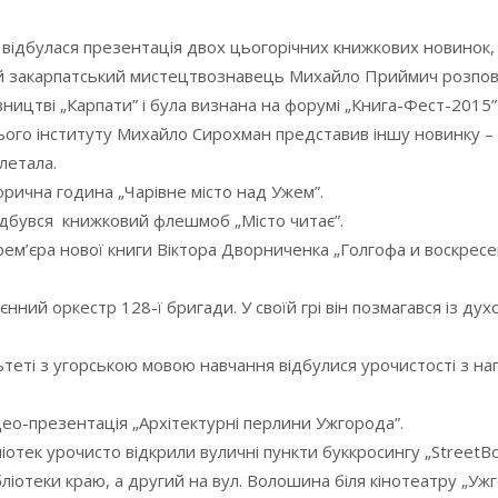
відбулася презентація двох цьогорічних книжкових новинок,
ий закарпатський мистецтвознавець Михайло Приймич розпов
авництві „Карпати” і була визнана на форумі „Книга-Фест-2015
ого інституту Михайло Сирохман представив іншу новинку –
летала.
торична година „Чарівне місто над Ужем”.
відбувся книжковий флешмоб „Місто читає”.
я прем’єра нової книги Віктора Дворниченка „Голгофа и воскре
нний оркестр 128-ї бригади. У своїй грі він позмагався із ду
еті з угорською мовою навчання відбулися урочистості з на
відео-презентація „Архітектурні перлини Ужгорода”.
іотек урочисто відкрили вуличні пункти буккросингу „StreetBo
ліотеки краю, а другий на вул. Волошина біля кінотеатру „Ужг