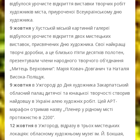
відбулося урочисте відкриття виставки творчих робіт
художників міста, приуроченої Всеукраїнському дню
художника.
9 жовтня
у Хустській міській картинній галереї
відбулося урочисте відкриття двох мистецьких
виставок, присвячених Дню художника. Свої найкращі
творчі доробки, а це близько п’яти десятків полотен,
презентували члени народного творчого об'єднання
„Митець Верховини”: Марія Ковач-Довганич та Наталія
Висока-Поліщук.
9 жовтня
в Ужгороді до Дня художника Закарпатський
обласний палац дитячої та юнацької творчості створив
найдовшу в Україні алею художніх робіт. Цей АРТ-
марафон отримав назву „Пленер у рідному місті
протяжністю в 2200”.
12 жовтня
в Ужгороді, відразу в трьох мистецьких
локаціях: обласному художньому музеї ім. Й. Бокшая,