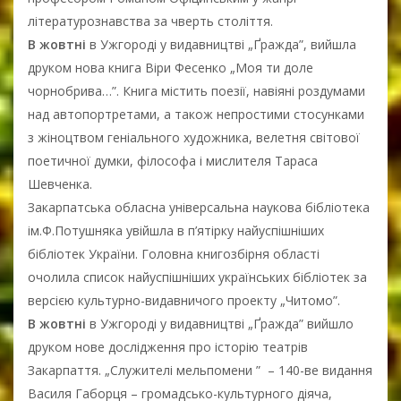
літературознавства за чверть століття.
В жовтні
в Ужгороді у видавництві „Ґражда”, вийшла
друком нова книга Віри Фесенко „Моя ти доле
чорнобрива…”. Книга містить поезії, навіяні роздумами
над автопортретами, а також непростими стосунками
з жіноцтвом геніального художника, велетня світової
поетичної думки, філософа і мислителя Тараса
Шевченка.
Закарпатська обласна універсальна наукова бібліотека
ім.Ф.Потушняка увійшла в п’ятірку найуспішніших
бібліотек України. Головна книгозбірня області
очолила список найуспішніших українських бібліотек за
версією культурно-видавничого проекту „Читомо”.
В жовтні
в Ужгороді у видавництві „Ґражда” вийшло
друком нове дослідження про історію театрів
Закарпаття. „Служителі мельпомени ” – 140-ве видання
Василя Габорця – громадсько-культурного діяча,