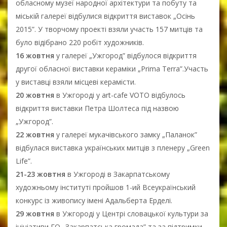
обласному музеї народної архітектури та побуту та
міській галереї відбулися відкриття виставок „Осінь
2015”. У творчому проекті взяли участь 157 митців та
було відібрано 220 робіт художників.
16 жовтня
у галереї „Ужгород” відбулося відкриття
другої обласної виставки кераміки „Prima Terra”.Участь
у виставці взяли місцеві керамісти.
20 жовтня
в Ужгороді у art-cafe VOTO відбулось
відкриття виставки Петра Шолтеса під назвою
„Ужгород”.
22 жовтня
у галереї мукачівського замку „Паланок”
відбулася виставка українських митців з пленеру „Green
Life”.
21-23 жовтня
в Ужгороді в Закарпатському
художньому інституті пройшов 1-ий Всеукраїнський
конкурс із живопису імені Адальберта Ерделі.
29 жовтня
в Ужгороді у Центрі словацької культури за
ініціативи ГО „Закарпатська громада” та за підтримки