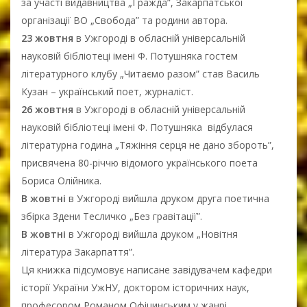
за участі видавництва „Ґражда”, Закарпатської
організації ВО „Свобода” та родини автора.
23 жовтня
в Ужгороді в обласній універсальній
науковій бібліотеці імені Ф. Потушняка гостем
літературного клубу „Читаємо разом” став Василь
Кузан – український поет, журналіст.
26 жовтня
в Ужгороді в обласній універсальній
науковій бібліотеці імені Ф. Потушняка відбулася
літературна година „Тяжіння серця не дано збороть”,
присвячена 80-річчю відомого українського поета
Бориса Олійника.
В жовтні
в Ужгороді вийшла друком друга поетична
збірка Здени Тесличко „Без гравітації”.
В жовтні
в Ужгороді вийшла друком „Новітня
література Закарпаття”.
Ця книжка підсумовує написане завідувачем кафедри
історії України УжНУ, доктором історичних наук,
професором Романом Офіцинським у жанрі