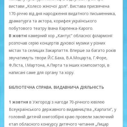
вистави „Колесо жіночої долі”. Вистава присвячена
170-річчю від дня народження видатного письменника,
драматурга та актора, корифея українського
побутового театру Івана Карпенка-Карого.
В жовтні
камерний хор „Кантус” обласної філармонії
розпочав серію концертів духової музики у різних
містах та селищах Закарпаття. Вперше за багато років
звучатимуть твори Й.С.Баха, В.А.Моцарта, Г.Форе,
Ф.Ліста, І.Мартона, А.Пярта та інших композиторі, в
написані саме для органу та хору.
БІБЛІОТЕЧНА СПРАВА. ВИДАВНИЧА ДІЯЛЬНІСТЬ
1 жовтня
в Ужгороді з нагоди 70-річного ювілею
Всеукраїнського державного видавництва „Карпати”, у
головній дитячій книгозбірні краю провели заключний
етап обласного конкурсу дитячого читання „Лицар