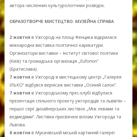
автора численних культурологічних розвідок.
ОБРАЗОТВОРЧЕ МИСТЕЦТВО. МУЗЕЙНА СПРАВА
2 жовтня
в Ужгороді на площі Фенцика відкрилася
міжнародна виставка політичної карикатури.
Організатори виставки – Інститут світової політики
(Київ) та громадська організація „Euforion”
(Братислава).
7 жовтня
в Ужгороді в мистецькому центрі „Галерея
ІЛЬКО” відбувся вернісаж виставки „Осінній салон”.
7 жовтня
в Ужгородському прес-клубі відбулася
презентація спільного проекту ужгородців та львів’ян –
першої серії дизайнерських листівок „Між левами та
ведмедями”. Листівки присвячені віллам Ужгорода та
Львова.
8 жовтня
в Мукачівській міській картинній галереї