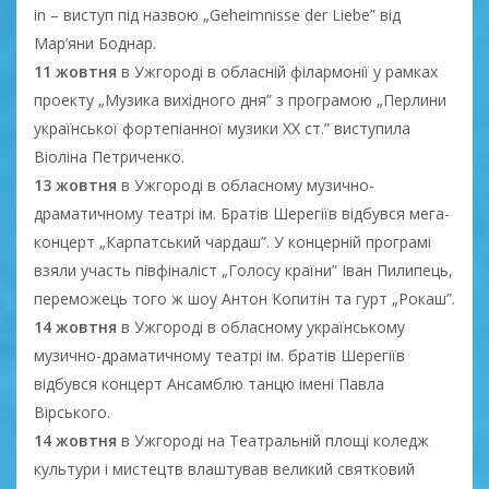
in – виступ під назвою „Geheimnisse der Liebe” від
Мар’яни Боднар.
11 жовтня
в Ужгороді в обласній філармонії у рамках
проекту „Музика вихідного дня” з програмою „Перлини
української фортепіанної музики XX ст.” виступила
Віоліна Петриченко.
13 жовтня
в Ужгороді в обласному музично-
драматичному театрі ім. Братів Шерегіїв відбувся мега-
концерт „Карпатський чардаш”. У концерній програмі
взяли участь півфіналіст „Голосу країни” Іван Пилипець,
переможець того ж шоу Антон Копитін та гурт „Рокаш”.
14 жовтня
в Ужгороді в обласному українському
музично-драматичному театрі ім. братів Шерегіїв
відбувся концерт Ансамблю танцю імені Павла
Вірського.
14 жовтня
в Ужгороді на Театральній площі коледж
культури і мистецтв влаштував великий святковий