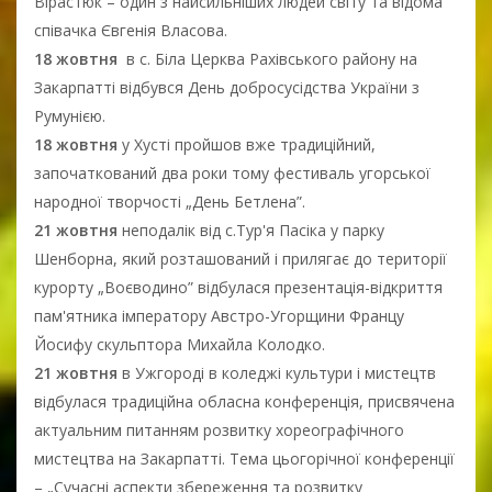
Вірастюк – один з найсильніших людей світу та відома
співачка Євгенія Власова.
18 жовтня
в с. Біла Церква Рахівського району на
Закарпатті відбувся День добросусідства України з
Румунією.
18 жовтня
у Хусті пройшов вже традиційний,
започаткований два роки тому фестиваль угорської
народної творчості „День Бетлена”.
21 жовтня
неподалік від с.Тур'я Пасіка у парку
Шенборна, який розташований і прилягає до території
курорту „Воєводино” відбулася презентація-відкриття
пам'ятника імператору Австро-Угорщини Францу
Йосифу скульптора Михайла Колодко.
21 жовтня
в Ужгороді в коледжі культури і мистецтв
відбулася традиційна обласна конференція, присвячена
актуальним питанням розвитку хореографічного
мистецтва на Закарпатті. Тема цьогорічної конференції
– „Сучасні аспекти збереження та розвитку