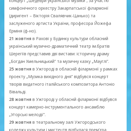
концерт „Шедеври української музики”, за участю
симфонічного оркестру Закарпатської філармонії
(диригент – Вікторія Свалявчик-Цанько) та
заслуженого артиста України, професора Йожефа
Ерміня (ф-но).
21 жовтня
в Рахові у Будинку культури обласний
український музично-драматичний театр ім.братів
Шерегіїв представив дві вистави: історичну драму
„Богдан Хмельницький” та музичну казку „Мауглі”.
25 жовтня
в Ужгороді в обласній філармонії у рамках
проекту „Музика вихідного дня” відбувся концерт
творів видатного італійського композитора Антоніо
Вівальді.
28 жовтня
в Ужгороді у обласній філармонії відбувся
концерт камерно-інструментального ансамблю
„Угорські мелодії”.
29 жовтня
в театральному залі Ужгородського
коледжу культури і мистецтв відбулася прем'єра