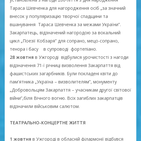
Тараса Шевченка для нагородження осіб „за значний
внесок у популяризацію творчої спадщини та
вшанування Тараса Шевченка за межами України”.
Закарпатець, відзначений нагородою за вокальний
цикл „Поезії Кобзаря” для сопрано, мецо-сопрано,
тенора і басу в супроводі фортепіано.
28 жовтня
в Ужгороді відбулися урочистості з нагоди
відзначення 71-ї річниці визволення Закарпаття від
фашистських загарбників. Були покладені квіти до
пам'ятника „Україна – визволителям”, монументу
„Добровольцям Закарпаття – учасникам другої світової
війни”,біля Вічного вогню. Всіх загиблих закарпатців
відзначили військовим салютом.
ТЕАТРАЛЬНО-КОНЦЕРТНЕ ЖИТТЯ
1 жовтня
в Ужгороді в обласній філармонії відбувся