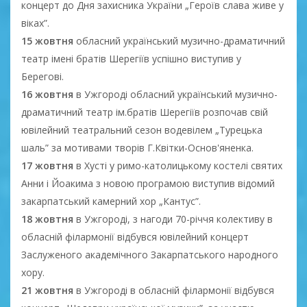
концерт до Дня захисника України „Героїв слава живе у
віках”.
15 жовтня
обласний український музично-драматичний
театр імені братів Шерегіїв успішно виступив у
Берегові.
16 жовтня
в Ужгороді обласний український музично-
драматичний театр ім.братів Шерегіїв розпочав свій
ювілейний театральний сезон водевілем „Турецька
шаль” за мотивами творів Г.Квітки-Основ'яненка.
17 жовтня
в Хусті у римо-католицькому костелі святих
Анни і Йоакима з новою програмою виступив відомий
закарпатський камерний хор „Кантус”.
18 жовтня
в Ужгороді, з нагоди 70-річчя колективу в
обласній філармонії відбувся ювілейний концерт
Заслуженого академічного Закарпатського народного
хору.
21 жовтня
в Ужгороді в обласній філармонії відбувся