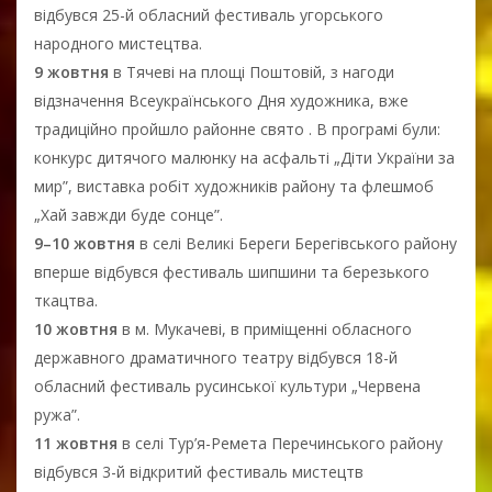
відбувся 25-й обласний фестиваль угорського
народного мистецтва.
9 жовтня
в Тячеві на площі Поштовій, з нагоди
відзначення Всеукраїнського Дня художника, вже
традиційно пройшло районне свято . В програмі були:
конкурс дитячого малюнку на асфальті „Діти України за
мир”, виставка робіт художників району та флешмоб
„Хай завжди буде сонце”.
9–10 жовтня
в селі Великі Береги Берегівського району
вперше відбувся фестиваль шипшини та березького
ткацтва.
10 жовтня
в м. Мукачеві, в приміщенні обласного
державного драматичного театру відбувся 18-й
обласний фестиваль русинської культури „Червена
ружа”.
11 жовтня
в селі Тур’я-Ремета Перечинського району
відбувся 3-й відкритий фестиваль мистецтв