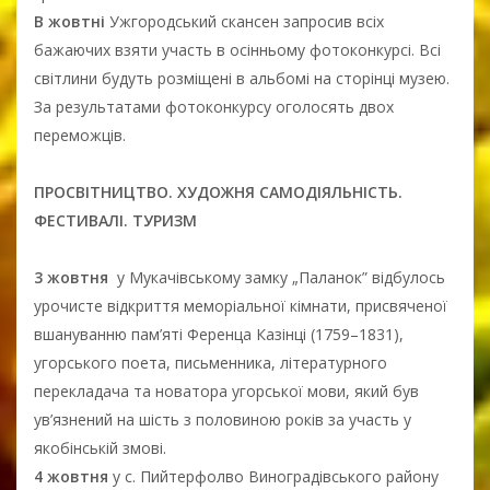
В жовтні
Ужгородський скансен запросив всіх
бажаючих взяти участь в осінньому фотоконкурсі. Всі
світлини будуть розміщені в альбомі на сторінці музею.
За результатами фотоконкурсу оголосять двох
переможців.
ПРОСВІТНИЦТВО. ХУДОЖНЯ САМОДІЯЛЬНІСТЬ.
ФЕСТИВАЛІ. ТУРИЗМ
3 жовтня
у Мукачівському замку „Паланок” відбулось
урочисте відкриття меморіальної кімнати, присвяченої
вшануванню пам’яті Ференца Казінці (1759–1831),
угорського поета, письменника, літературного
перекладача та новатора угорської мови, який був
ув’язнений на шість з половиною років за участь у
якобінській змові.
4 жовтня
у с. Пийтерфолво Виноградівського району