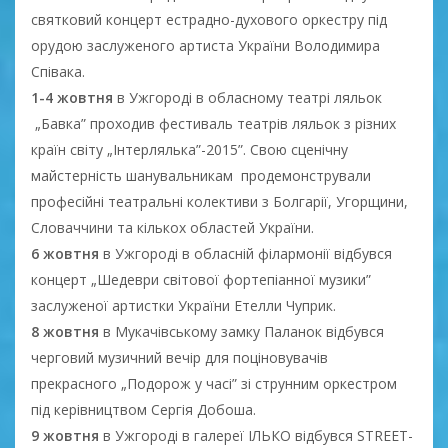
святковий концерт естрадно-духового оркестру під
орудою заслуженого артиста України Володимира
Співака.
1-4 жовтня
в Ужгороді в обласному театрі ляльок
„Бавка” проходив фестиваль театрів ляльок з різних
країн світу „Інтерлялька”-2015”. Свою сценічну
майстерність шанувальникам продемонстрували
професійні театральні колективи з Болгарії, Угорщини,
Словаччини та кількох областей України.
6 жовтня
в Ужгороді в обласній філармонії відбувся
концерт „Шедеври світової фортепіанної музики”
заслуженої артистки України Етелли Чуприк.
8 жовтня
в Мукачівському замку Паланок відбувся
черговий музичний вечір для поціновувачів
прекрасного „Подорож у часі” зі струнним оркестром
під керівництвом Сергія Добоша.
9 жовтня
в Ужгороді в галереї ІЛЬКО відбувся STREET-