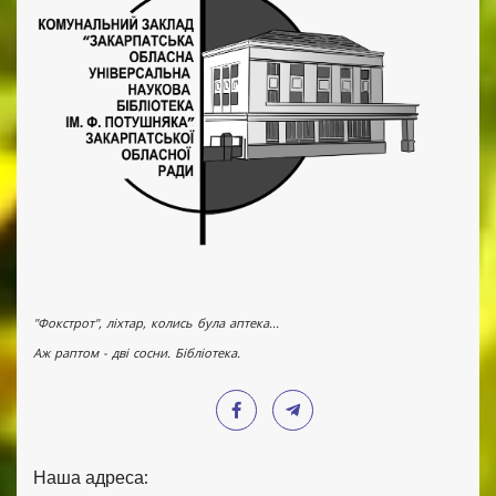
"Фокстрот", ліхтар, колись була аптека...
Аж раптом - дві сосни. Бібліотека.
Наша адреса: