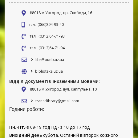
88018 м Ужгород, пр. Свободи, 16
тел.: (066)894-93-40
тел.: (0312)64-71-93
тел.: (0312)64-71-94
libr@ounb.uz.ua
biblioteka.uz.ua
Відділ документів іноземними мовами:
88018 м Ужгород, вул. Капітульна, 10
transclibrary@gmail.com
Години роботи:
Пн.-Пт.
-з 09-19 год Нд.- з 10 до 17 год.
Вихідний день
субота. Останній вівторок кожного