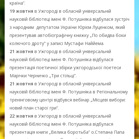
країна”.
19 жовтня
в Ужгороді в обласній універсальній
науковій бібліотеці імені Ф. Потушняка відбулася зустріч
з народним депутатом України Юрієм Луценком, який
презентував автобіографічну книжку „По обидва боки
колючого дроту” у записі Мустафи Наййема.
21 жовтня
в Ужгороді в обласній універсальній
науковій бібліотеці імені Ф. Потушняка відбулася
презентація поетичної збірки ужгородської поетеси
Марічки Черничко „Три стільці”.
21 жовтня
в Ужгороді в обласній універсальній
науковій бібліотеці імені Ф. Потушняка в Регіональному
тренінговому центрі відбувся вебінар „Місцеві вибори:
новий план старої гри”.
22 жовтня
в Ужгороді в обласній універсальній
науковій бібліотеці імені Ф. Потушняка відбулася
презентація книги „Велика боротьба” о.Степана Папа