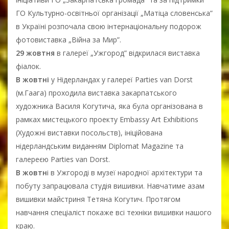
ГО Культурно-освітньої організації „Матіца словенська”
в Україні розпочала свою інтернаціональну подорож
фотовиставка „Війна за Мир”.
29 жовтня
в галереї „Ужгород” відкрилася виставка
фіалок.
В жовтні
у Нідерландах у галереї Parties van Dorst
(м.Гаага) проходила виставка закарпатського
художника Василя Когутича, яка була організована в
рамках мистецького проекту Embassy Art Exhibitions
(Художні виставки посольств), ініційована
нідерландським виданням Diplomat Magazine та
галереєю Parties van Dorst.
В жовтн
і в Ужгороді в музеї народної архітектури та
побуту запрацювала студія вишивки. Навчатиме азам
вишивки майстриня Тетяна Когутич. Протягом
навчання спеціаліст покаже всі техніки вишивки нашого
краю.