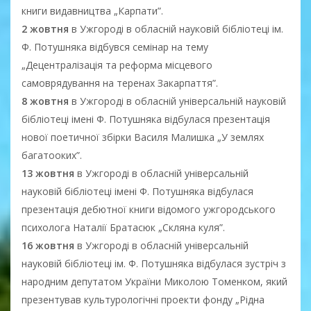
книги видавництва „Карпати”.
2 жовтня
в Ужгороді в обласній науковій бібліотеці ім.
Ф. Потушняка відбувся семінар на тему
„Децентралізація та реформа місцевого
самоврядування на теренах Закарпаття”.
8 жовтня
в Ужгороді в обласній універсальній науковій
бібліотеці імені Ф. Потушняка відбулася презентація
нової поетичної збірки Василя Малишка „У землях
багатооких”.
13 жовтня
в Ужгороді в обласній універсальній
науковій бібліотеці імені Ф. Потушняка відбулася
презентація дебютної книги відомого ужгородського
психолога Наталії Братасюк „Скляна куля”.
16 жовтня
в Ужгороді в обласній універсальній
науковій бібліотеці ім. Ф. Потушняка відбулася зустріч з
народним депутатом України Миколою Томенком, який
презентував культурологічні проекти фонду „Рідна