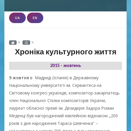
UA
EN
>
>
Хроніка культурного життя
2015 - жовтень
9 жовтня
в Мадриді (Іспанія) в Державному
Національному університеті ім. Сервантеса на
Світовому конгресі українців, композитор-закарпатець
член Національної Спілки композиторів України,
лауреат обласної премії ім. Дезидерія Задора Роман
Меденці був нагороджений ювілейною відзнакою „200
років з дня народження Тараса Шевченка” –
установлена з нагоди 200-ліття з дня народження