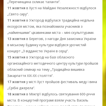
„Перечинщина скликає таланти”.
11 жовтня
в Хусті на Майдані Незалежності відбулося
„Свято сиру”.
11 жовтня
в Ужгороді відбулася традиційна недільна
екскурсія містом, яка познайомила учасників з
„найменшими” цікавинками міста – міні-скульптурами.
13 жовтня
в Берегові, з нагоди Дня захисника України
в міському Будинку культури відбувся урочистий
концерт „З відданістю Україні в серці”.
15 жовтня
в Ужгороді на базі обласного
організаційного методичного центру культури пройшов
обласний семінар на тему „Традиційна вишивка
Закарпаття ХІХ-ХХ століття”.
17 жовтня
у місті Хуст пройшов фестиваль меду і вина
„Срібні джерела”.
18 жовтня
в Міжгір’ї відбулось святкування 600-річчя
міста. В концертній програмі взяли участь Василь