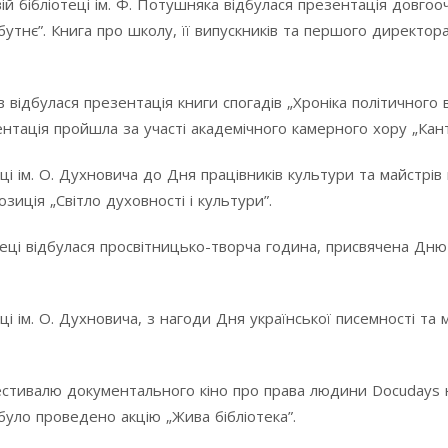
ій бібліотеці ім. Ф. Потушняка відбулася презентація довгооч
бутнє”. Книга про школу, її випускників та першого директора
 відбулася презентація книги спогадів „Хроніка політичного 
тація пройшла за участі академічного камерного хору „Кант
еці ім. О. Духновича до Дня працівників культури та майстрі
иція „Світло духовності і культури”.
теці відбулася просвітницько-творча година, присвячена Дню
еці ім. О. Духновича, з нагоди Дня української писемності та 
естивалю документального кіно про права людини Docudays н
було проведено акцію „Жива бібліотека”.