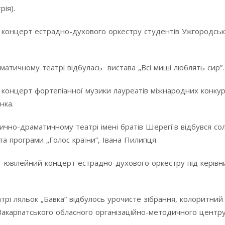
рія).
ся концерт естрадно-духового оркестру студентів Ужгородсь
атичному театрі відбулась вистава „Всі миші люблять сир”.
я концерт фортепіанної музики лауреатів міжнародних конкурс
нка.
ично-драматичному театрі імені братів Шерегіїв відбувся со
ста програми „Голос країни”, Івана Пилипця.
ся ювілейний концерт естрадно-духового оркестру під керів
трі ляльок „Бавка” відбулось урочисте зібрання, колоритний
Закарпатського обласного організаційно-методичного центру