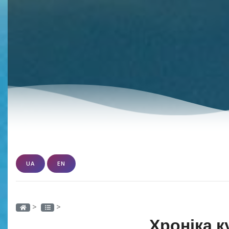
UA
EN
>
>
Хроніка к