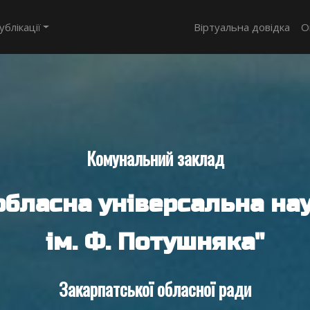
ублікації
Віртуальна довідка
О
Комунальний заклад
обласна універсальна нау
ім. Ф. Потушняка"
Закарпатської обласної ради