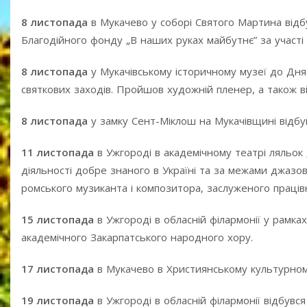
8 листопада
в Мукачево у соборі Святого Мартина відб
Благодійного фонду „В наших руках майбутнє” за участі
8 листопада
у Мукачівському історичному музеї до Дня
святкових заходів. Пройшов художній пленер, а також в
8 листопада
у замку Сент-Міклош на Мукачівщині відбу
11 листопада
в Ужгороді в академічному театрі ляльок 
діяльності добре знаного в Україні та за межами джазов
ромського музиканта і композитора, заслуженого праців
15 листопада
в Ужгороді в обласній філармонії у рамк
академічного Закарпатського народного хору.
17 листопада
в Мукачево в Християнському культурному
19 листопада
в Ужгороді в обласній філармонії відбувс