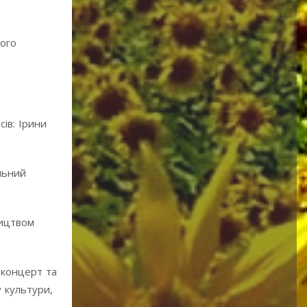
кого
ів: Ірини
льний
ництвом
 концерт та
 культури,