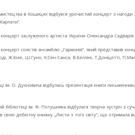
мистецтва в Кошицях відбувся урочистий концерт з нагоди 3
Карпати”.
ся концерт заслуженого артиста України Олександра Садварія.
я концерт солістів ансамблю „Гармонія”, який представив кон
ді, Ж.Бізе, Ш.Гуно, К.Сен-Санса, В.Белліні, Т.Доніцетті, П.Мас
теці ім. О. Духновича відбулась презентація книги письменник
ій бібліотеці ім. Ф. Потушняка відбулася творча зустріч з су
в свою дебютну книжку „Листи з того світу”, що отримала в