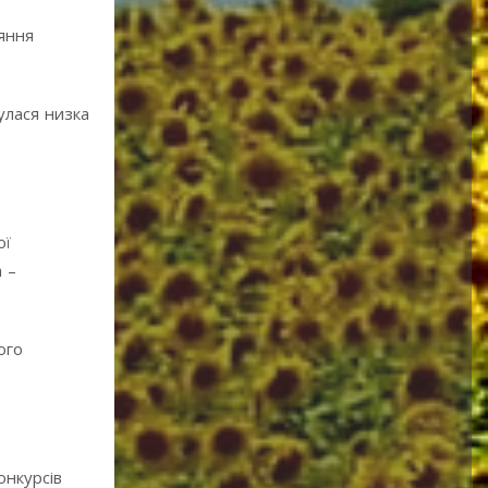
яння
улася низка
ої
 –
ого
онкурсів