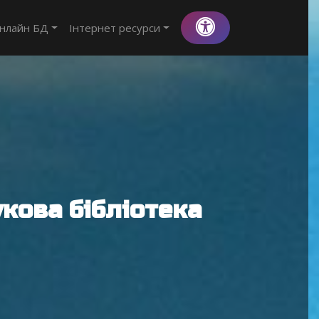
нлайн БД
Інтернет ресурси
кова бібліотека