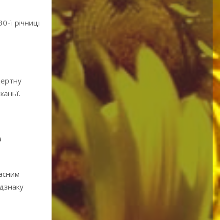
0-ї річниці
цертну
каньї.
а
часним
ідзнаку