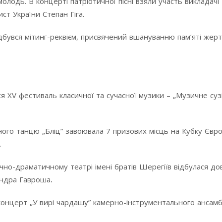
молодь. В концерті патріотичної пісні взяли участь викладачі
ст України Степан Гіга.
ідбувся мітинг-реквієм, присвячений вшануванню пам’яті жер
ся ХV фестиваль класичної та сучасної музики – „Музичне сузі
сного танцю „Бліц” завоювала 7 призових місць на Кубку Євр
.
чно-драматичному театрі імені братів Шерегіїв відбулася до
сандра Гавроша
.
я концерт „У вирі чардашу” камерно-інструментального ансам