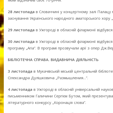
який відзначив своє 70-річчя.
28 листопада
в Словаччині у концертному залі Палацу 
заснування Українського народного аматорського хору „
29 листопада
в Ужгороді в обласній філармонії відбув
30 листопада
в Ужгороді в обласній філармонії відбувс
програму „Aria”. В програмі прозвучали арії з опер Дж.Вер
БІБЛІОТЕЧНА СПРАВА. ВИДАВНИЧА ДІЯЛЬНІСТЬ
3 листопада
в Мукачівській міській центральній бібліо
Олександра Дулішковича „Размышления…”.
4 листопада
в Ужгороді в обласній універсальній науков
письменником Галичини Сергієм Бутом, який презентува
літературного конкурсу „Коронація слова”.