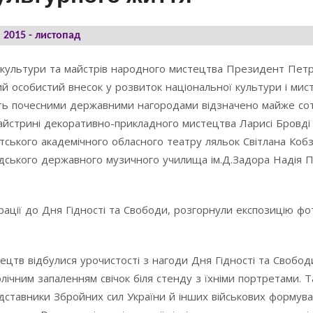
2015 - листопад
в культури та майстрів народного мистецтва Президент Пет
ий особистий внесок у розвиток національної культури і мис
ість почесними державними нагородами відзначено майже сот
 Майстрині декоративно-прикладного мистецтва Ларисі Бровді
тського академічного обласного театру ляльок Світлана Коб
родського державного музичного училища ім.Д.Задора Надія 
трації до Дня Гідності та Свободи, розгорнули експозицію фо
ецтв відбулися урочистості з нагоди Дня Гідності та Свобод
ічним запаленням свічок біля стенду з їхніми портретами. 
едставники Збройних сил України й інших військових формува