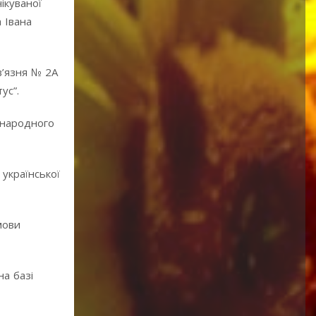
ікуваної
 Івана
в’язня № 2А
ус”.
в народного
 української
мови
а базі