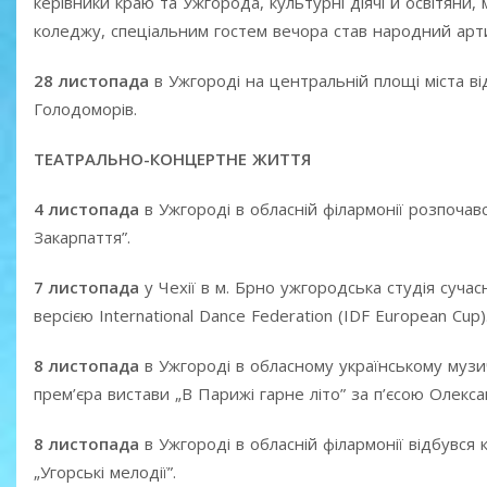
керівники краю та Ужгорода, культурні діячі й освітяни, 
коледжу, спеціальним гостем вечора став народний арти
28 листопада
в Ужгороді на центральній площі міста в
Голодоморів.
ТЕАТРАЛЬНО-КОНЦЕРТНЕ ЖИТТЯ
4 листопада
в Ужгороді в обласній філармонії розпочав
Закарпаття”.
7 листопада
у Чехії в м. Брно ужгородська студія суча
версією International Dance Federation (IDF European Cup)
8 листопада
в Ужгороді в обласному українському музи
прем’єра вистави „В Парижі гарне літо” за п’єсою Олек
8 листопада
в Ужгороді в обласній філармонії відбувс
„Угорські мелодії”.