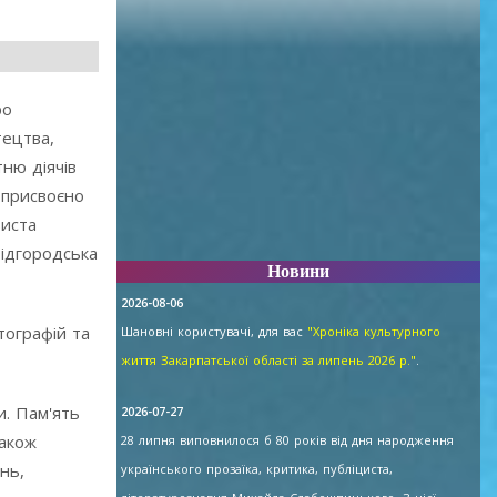
ро
тецтва,
ню діячів
 присвоєно
зиста
Підгородська
Новини
2026-08-06
тографій та
Шановні користувачі, для вас
"Хроніка культурного
життя Закарпатської області за липень 2026 р."
.
и. Пам'ять
2026-07-27
Також
28 липня виповнилося б 80 років від дня народження
нь,
українського прозаїка, критика, публіциста,