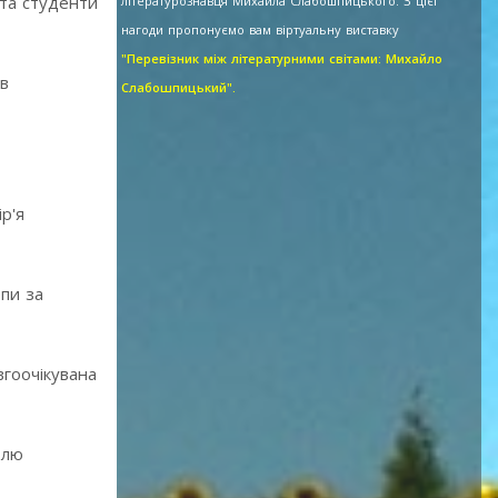
 та студенти
літературознавця Михайла Слабошпицького. З цієї
нагоди пропонуємо вам віртуальну виставку
"Перевізник між літературними світами: Михайло
тв
Слабошпицький".
р'я
опи за
вгоочікувана
блю