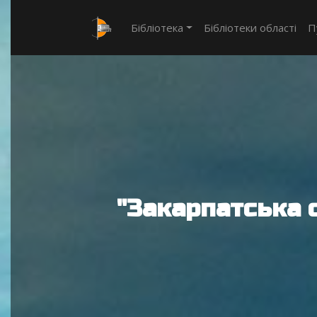
Бібліотека
Бібліотеки області
П
"Закарпатська 