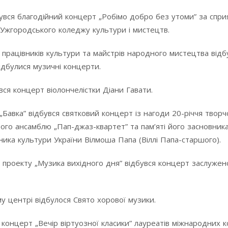
увся благодійний концерт „Робімо добро без утоми” за спри
 Ужгородського коледжу культури і мистецтв.
 працівників культури та майстрів народного мистецтва відб
ідбулися музичні концерти.
вся концерт віолончелістки Діани Гавати.
„Бавка” відбувся святковий концерт із нагоди 20-річчя творч
ого ансамблю „Пап-джаз-квартет” та пам’яті його засновника
ника культури України Вілмоша Папа (Віллі Папа-старшого).
ах проекту „Музика вихідного дня” відбувся концерт заслужен
 центрі відбулося Свято хорової музики.
я концерт „Вечір віртуозної класики” лауреатів міжнародних к