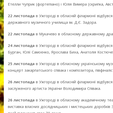
Етелли Чуприк (фортепіано) і Юлія Вимера (скрипка, Авст
22 листопада
в Ужгороді в обласній філармонії відбув
державного музичного училища ім. Д.Є. Задора.
22 листопада
в Мукачево в обласному державному драм
24 листопада
в Ужгороді в обласній філармонії відбувс
Бурган, Юлії Самоєнко, Ярослава Биха, Анатолія Костюче
25 листопада
в Ужгороді в обласному українському муз
концерт закарпатського співака і композитора, півфіналі
26 листопада
в Ужгороді в обласній філармонії відбув
заслуженого артиста України Володимира Співака.
26 листопада
в Ужгороді в обласному академічному теа
виставка власних дослідницьких і мистецьких доробків 