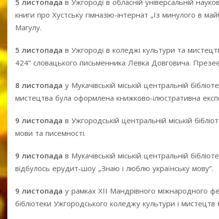
5 листопада
в Ужгороді в обласній універсальній науков
книги про Хустську гімназію-інтернат „Із минулого в май
Магулу.
5 листопада
в Ужгороді в коледжі культури та мистецтв
424” словацького письменника Левка Довговича. Презеен
8 листопада
у Мукачівській міській центральній бібліот
мистецтва була оформлена книжково-ілюстративна експоз
9 листопада
в Ужгородській центральній міській бібліо
мови та писемності.
9 листопада
в Мукачівській міській центральній бібліот
відбулось ерудит-шоу „Знаю і люблю українську мову”.
9 листопада
у рамках ХІІ Мандрівного міжнародного ф
бібліотеки Ужгородського коледжу культури і мистецтв 