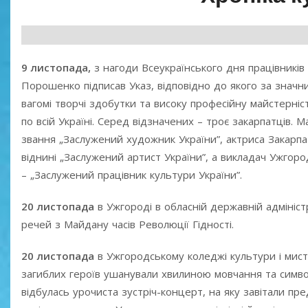
9 листопада,
з нагоди Всеукраїнського дня працівникі
Порошенко підписав Указ, відповідно до якого за значн
вагомі творчі здобутки та високу професійну майстерн
по всій Україні. Серед відзначених – троє закарпатців.
звання „Заслужений художник України”, актриса Закарпа
віднині „Заслужений артист України”, а викладач Ужго
– „Заслужений працівник культури України”.
20 листопада
в Ужгороді в обласній державній адмініс
речей з Майдану часів Революції Гідності.
20 листопада
в Ужгородському коледжі культури і мист
загиблих героїв ушанували хвилиною мовчання та символ
відбулась урочиста зустріч-концерт, на яку завітали пр