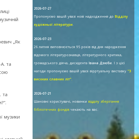
2026-07-27
лиці
Пропонуємо вашій увазі нові надходження до
Відділу
музичній
художньої літератури
.
2026-07-23
ревич „Як
26 липня виповнюється 95 років від дня народження
відомого літературознавця, літературного критика,
громадського діяча, дисидента
Івана Дзюби
. І з цієї
А. та
нагоди пропонуємо вашій увазі вірртуальну виставку
"З
єсою
високих славних літ".
2026-07-21
. та
Шановні користувачі, новинки
відділу зберігання
?”.
бібліотечних фондів
чекають на вас.
ої музики