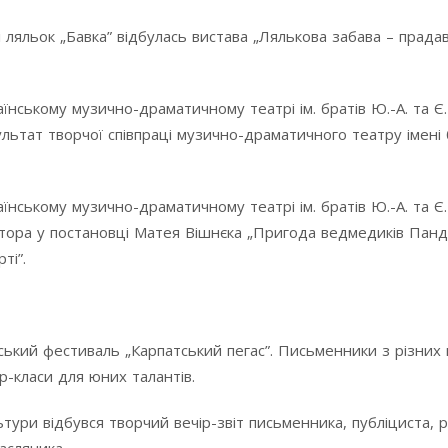
ляльок „Бавка” відбулась вистава „Лялькова забава – прадав
нському музично-драматичному театрі ім. братів Ю.-А. та Є
ультат творчої співпраці музично-драматичного театру імені 
нському музично-драматичному театрі ім. братів Ю.-А. та Є
втора у постановці Матея Вішнєка „Пригода ведмедиків Панда
ті”.
ький фестиваль „Карпатський пегас”. Письменники з різних 
-класи для юних талантів.
ьтури відбувся творчий вечір-звіт письменника, публіциста, 