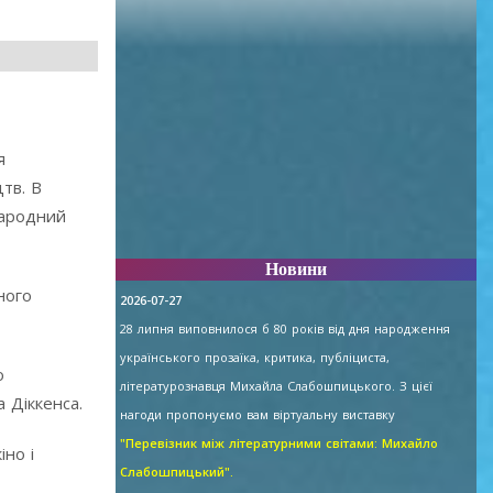
я
цтв. В
народний
Новини
ного
2026-07-27
28 липня виповнилося б 80 років від дня народження
українського прозаїка, критика, публіциста,
о
літературознавця Михайла Слабошпицького. З цієї
 Діккенса.
нагоди пропонуємо вам віртуальну виставку
"Перевізник між літературними світами: Михайло
іно і
Слабошпицький".