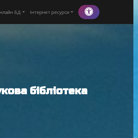
нлайн БД
Інтернет ресурси
кова бібліотека