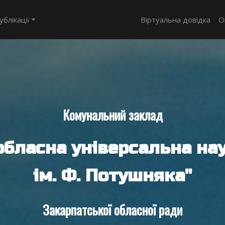
ублікації
Віртуальна довідка
О
Комунальний заклад
обласна універсальна нау
ім. Ф. Потушняка"
Закарпатської обласної ради