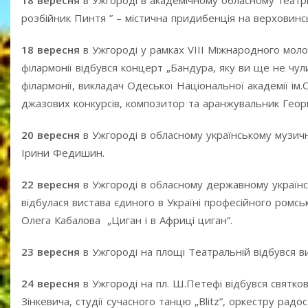
18 вересня
в Ужгороді в академічному обласному театрі
розбійник Пинтя ” – містична придибенція на верховинсь
18 вересня
в Ужгороді у рамках VIII Міжнародного моло
філармонії відбувся концерт „Бандура, яку ви ще не чул
філармонії, викладач Одеської Національної академії ім
джазових конкурсів, композитор та аранжувальник Георгі
20 вересня
в Ужгороді в обласному українському музич
Ірини Федишин.
22 вересня
в Ужгороді в обласному державному українсь
відбулася вистава єдиного в Україні професійного ромсь
Олега Кабалова „Циган і в Африці циган”.
23 вересня
в Ужгороді на площі Театральній відбувся ви
24 вересня
в Ужгороді на пл. Ш.Петефі відбувся святко
Зінкевича, студії сучасного танцю „Blitz”, оркестру радост