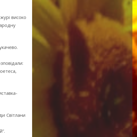
 журі високо
народну
укачево.
зповідали:
оетеса,
иставка-
ди Світлани
й”.