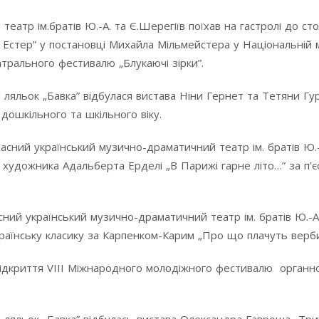
атр ім.братів Ю.-А. та Є.Шерегіїв поїхав на гастролі до сто
 Естер” у постановці Михайла Мільмейстера у Національній 
атрального фестивалю „Блукаючі зірки”.
 ляльок „Бавка” відбулася вистава Ніни Гернет та Тетяни Гу
й дошкільного та шкільного віку.
ласний український музично-драматичний театр ім. братів Ю.-
о художника Адальберта Ерделі „В Парижі гарне літо…” за п’
сний український музично-драматичний театр ім. братів Ю.-А
українську класику за Карпенком-Карим „Про що плачуть верби
 відкриття VIII Міжнародного молодіжного фестивалю органн