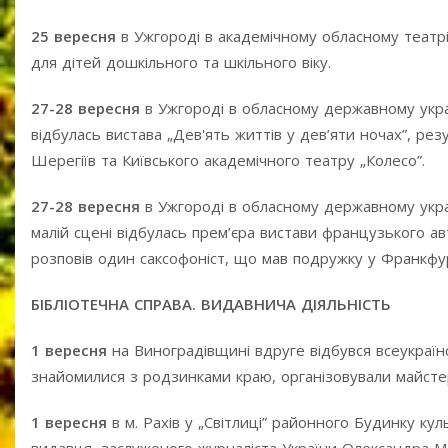
25 вересня
в Ужгороді в академічному обласному театрі 
для дітей дошкільного та шкільного віку.
27-28 вересня
в Ужгороді в обласному державному украї
відбулась вистава „Дев'ять життів у дев’яти ночах”, рез
Шерегіїв та Київського академічного театру „Колесо”.
27-28 вересня
в Ужгороді в обласному державному украї
малій сцені відбулась прем’єра вистави французького а
розповів один саксофоніст, що мав подружку у Франкфур
БІБЛІОТЕЧНА СПРАВА. ВИДАВНИЧА ДІЯЛЬНІСТЬ
1 вересня
на Виноградівщині вдруге відбувся всеукраїнс
знайомилися з родзинками краю, організовували майстер
1 вересня
в м. Рахів у „Світлиці” районного Будинку кул