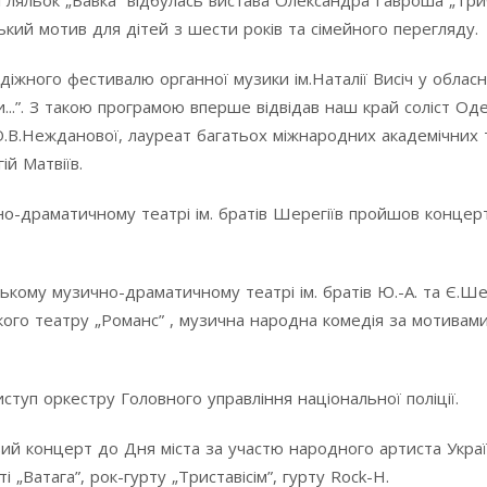
 ляльок „Бавка” відбулась вистава Олександра Гавроша „Три
кий мотив для дітей з шести років та сімейного перегляду.
діжного фестивалю органної музики ім.Наталії Висіч у обласн
и...”. З такою програмою вперше відвідав наш край соліст Од
.О.В.Нежданової, лауреат багатьох міжнародних академічних 
й Матвіїв.
но-драматичному театрі ім. братів Шерегіїв пройшов концерт
кому музично-драматичному театрі ім. братів Ю.-А. та Є.Ше
кого театру „Романс” , музична народна комедія за мотивами
ступ оркестру Головного управління національної поліції.
вий концерт до Дня міста за участю народного артиста Укра
і „Ватага”, рок-гурту „Триставісім”, гурту Rock-H.