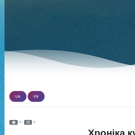
UA
EN
>
>
Хроніка к