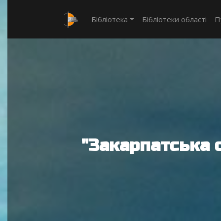
Бібліотека
Бібліотеки області
П
"Закарпатська 