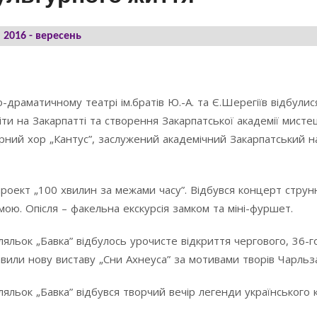
2016 - вересень
драматичному театрі ім.братів Ю.-А. та Є.Шерегіїв відбулис
іти на Закарпатті та створення Закарпатської академії мисте
ерний хор „Кантус”, заслужений академічний Закарпатський 
проект „100 хвилин за межами часу”. Відбувся концерт струн
ою. Опісля – факельна екскурсія замком та міні-фуршет.
яльок „Бавка” відбулось урочисте відкриття чергового, 36-г
вили нову виставу „Сни Ахнеуса” за мотивами творів Чарльза
яльок „Бавка” відбувся творчий вечір легенди українського к