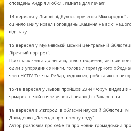
оповідань Андрія Любки „Кімната для печалі”.
14 вересня
у Львові відбулось вручення Міжнародної лі
оцінило книгу новел і оповідань „Каміння на всіх” наш
відзнаку.
15 вересня
у Мукачівській міській центральній бібліотец
Ліричний портрет”.
Про шлях книги до читача, ідею створення, авторів поет
один з упорядників книги, голова літературного об'єдн
член НСПУ Тетяна Рибар, художник, робота якого викори
15-18 вересня
у Львові пройшов 23-й Форум видавців – 
ярмарок, в якій взяли участь і видавці із Закарпаття.
16 вересня
в Ужгороді в обласній науковій бібліотеці і
Давиденко „Легенда про цілющу воду”.
Автор розповіла про себе та про новий громадський про