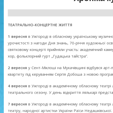
ТЕАТРАЛЬНО-КОНЦЕРТНЕ ЖИТТЯ
1 вересня
в Ужгороді в обласному українському музично-
урочистості з нагоди Дня знань, 70-річчя художньої осв
святковому концерті прийняли участь: академічний кам
хор, фольклорний гурт „Гудацька тайстра”.
2 вересня
у Сент-Міклоші на Мукачівщині відбувся арт-
квартету під керуванням Сергія Добоша з новою програм
4 вересня
в Ужгороді в академічному обласному театрі л
театрального сезону. У день відкриття лялькарі предста
7 вересня
в Ужгороді в академічному обласному театрі л
театру, народної артистки України Раїси Недашківської.