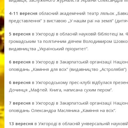
видавця, заслуженого журналіста України Олександра М
4
-11 вересня
обласний академічний театр ляльок „Бавка
представлення” з виставою „У нашім раї на землі” (дит
5 вересня
в Ужгороді в обласній науковій бібліотеці ім.
громадським та політичним діячем Володимиром Шовкоши
видавництва „Український пріоритет”.
6 вересня
в Ужгороді в Закарпатській організації Націо
оповідань „Каміння для всіх” (видавництво „Астролябія”
6 вересня
в Ужгородському прес-клубі відбулася презе
Дочинця „Мафтей. Книга, написана сухим пером”.
7 вересня
в Ужгороді в Закарпатській організації Націо
оповідань Олександра Масляника „Каміння на всіх”.
13 вересня
в Ужгороді в обласній універсальній науковій