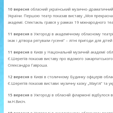
10 вересня
обласний український музично-драматичний те
України. Першою театр показав виставу „Моя прекрасна
академії. Спектакль грався у рамках 19 міжнародного те
11 вересня
в Ужгороді в академічному обласному театрі
іжак і дітвора рятували гусеня” – літні пригоди для діте
11 вересня
в Києві у Національній музичній академії об
Є.Шерегіїв показав виставу про відомого закарпатськог
Олександра Гавроша.
12 вересня
в Києві в столичному Будинку офіцерів обла
Є.Шерегіїв показав вистави: музичну казку „Мауглі” та 
15 вересня
в Ужгороді в обласній філармонії відбулося
ім.Н.Висіч.