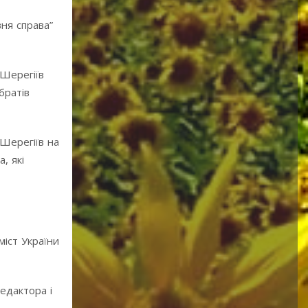
ня справа”
.Шерегіїв
братів
.Шерегіїв на
, які
міст України
редактора і