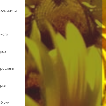
оломийські
ького
ірки
ирослава
ірки
збірки