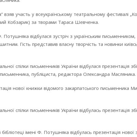
асляника.
” взяв участь у всеукраїнському театральному фестивалі „К
ячий Кобзарик) за творами Тараса Шевченка.
 Ф. Потушняка відбулася зустріч з українським письменником,
тним. Гість представив власну творчість та новинки київс
нальної спілки письменників України відбулася презентація зб
) письменника, публіциста, редактора Олександра Масляника.
нтація нової книжки відомого закарпатського письменника М
нальної спілки письменників України відбулась презентація зб
 бібліотеці імені Ф. Потушняка відбулась презентація нової 