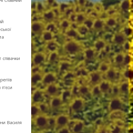
чі славний
ій
еської
та
 співачки
регіїв
 п'єси
їни Василя