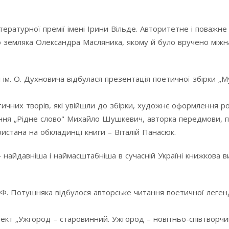
тературної премії імені Ірини Вільде. Авторитетне і поважне
ого земляка Олександра Масляника, якому й було вручено між
і ім. О. Духновича відбулася презентація поетичної збірки „М
ичних творів, які увійшли до збірки, художнє оформлення ро
ання „Рідне слово" Михайло Шушкевич, авторка передмови, п
стана на обкладинці книги – Віталій Панасюк.
найдавніша і наймасштабніша в сучасній Україні книжкова в
м. Ф. Потушняка відбулося авторське читання поетичної леген
ект „Ужгород – старовинний. Ужгород – новітньо-співтворчи