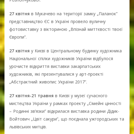
27 квітня
в Мукачево на території замку „Паланок”
представництво ЄС в Україні провело вуличну
фотовиставку з вікториною „Впізнай миттєвості твоєї
Європи”.
27 квітня
у Києві в Центральному будинку художника
Національної спілки художників України відбулося
урочисте відкриття виставки закарпатських
художників, які презентувалися у арт-проекті
„Абстрактний живопис України 2017”.
27 квітня-21 травня
в Києві у музеї сучасного
мистецтва України у рамках проекту „Сімейні цінності
– Родинні зв’язки” відкрилася виставка родини Дідик-
Войтович „Цвіт сакури”, що поєднала ужгородських та
львівських митців.