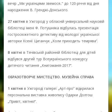
вечір „Ми українцями звемося..” до 120-річчя від дня
народження В. Гренджі-Донського.
27 квітня
в Ужгороді у обласній універсальній науковій
бібліотеці імені Ф. Потушняка відбулась презентація
гостросюжетного детективу від молодої української
авторки Ксенії Циганчук „Коли приходить темрява”.
В квітні
в Тячівській районній бібліотеці для дітей
відбувся другий тур Всеукраїнського конкурсу
дитячого читання „Книгоманія-2017”.
ОБРАЗОТВОРЧЕ МИСТЕЦТВО. МУЗЕЙНА СПРАВА
1 квітня
в Ужгороді галереї „Арт-про” відкрилася
персональна виставка живопису Одарки Долгош
„Привіт, квітню!”.