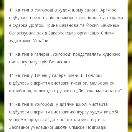
11 квітня
в Ужгороді в художньому салоні „Арт-про”
відбулася презентація великодніх листівок. Їх авторами
є Одарка Долгош, Ірина Сазанова та Йосип Бабинець.
Організувала захід Закарпатська організація Спілки
художників України.
11 квітня
в галереї „Ужгород” представлять художню
виставку назустріч Великодню.
11 квітня
у Тячеві у галереї імені Ш. Голлоші
відбулось відкриття виставки писанок, мальованок,
шкрябанок, великодніх рушників „Писанка-мальованка”.
11 квітня
в Ужгороді у дитячій школі мистецтв
відбулося відкриття виставки-конкурсу художніх робіт
учнів Ужгородської дитячої школи мистецтв та
Закладної умелецької школи Спішске Подградіє