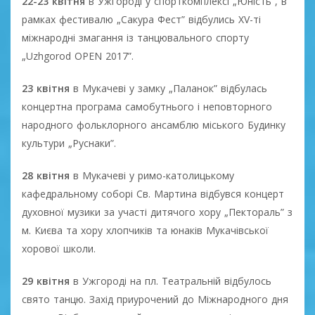
22-23 квітня
в Ужгороді у спорткомплексі „Юність”, в
рамках фестивалю „Сакура Фест” відбулись XV-ті
міжнародні змагання із танцювального спорту
„Uzhgorod OPEN 2017”.
23 квітня
в Мукачеві у замку „Паланок” відбулась
концертна програма самобутнього і неповторного
народного фольклорного ансамблю міського Будинку
культури „Руснаки”.
28 квітня
в Мукачеві у римо-католицькому
кафедральному соборі Св. Мартина відбувся концерт
духовної музики за участі дитячого хору „Пектораль” з
м. Києва та хору хлопчиків та юнаків Мукачівської
хорової школи.
29 квітня
в Ужгороді на пл. Театральній відбулось
свято танцю. Захід приурочений до Міжнародного дня