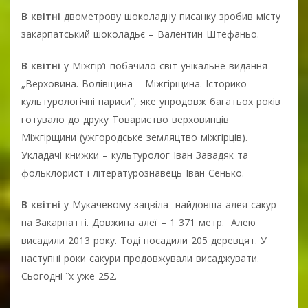
В квітні
двометрову шоколадну писанку зробив місту
закарпатський шоколадьє – Валентин Штефаньо.
В квітні
у Міжгір’ї побачило світ унікальне видання
„Верховина. Волівщина – Міжгірщина. Історико-
культурологічні нариси”, яке упродовж багатьох років
готувало до друку Товариство верховинців
Міжгірщини (ужгородське земляцтво міжгірців).
Укладачі книжки – культуролог Іван Завадяк та
фольклорист і літературознавець Іван Сенько.
В квітні
у Мукачевому зацвіла найдовша алея сакур
на Закарпатті. Довжина алеї – 1 371 метр. Алею
висадили 2013 року. Тоді посадили 205 деревцят. У
наступні роки сакури продовжували висаджувати.
Сьогодні їх уже 252.