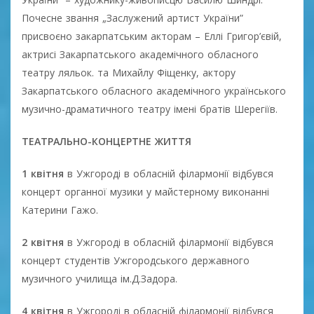
Почесне звання „Заслужений артист України”
присвоєно закарпатським акторам – Еллі Григор’євій,
актрисі Закарпатського академічного обласного
театру ляльок. та Михайлу Фіщенку, актору
Закарпатського обласного академічного українського
музично-драматичного театру імені братів Шерегіїв.
ТЕАТРАЛЬНО-КОНЦЕРТНЕ ЖИТТЯ
1 квітня
в Ужгороді в обласній філармонії відбувся
концерт органної музики у майстерному виконанні
Катерини Гажо.
2 квітня
в Ужгороді в обласній філармонії відбувся
концерт студентів Ужгородського державного
музичного училища ім.Д.Задора.
4 квітня
в Ужгороді в обласній філармонії відбувся