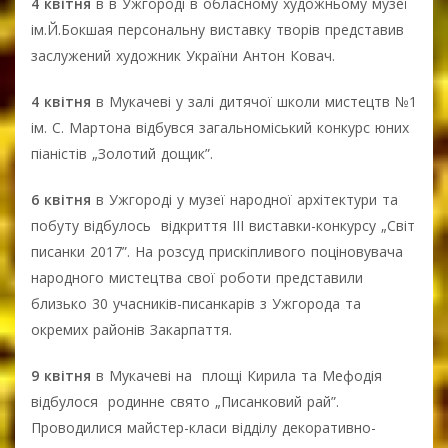
4 квітня
в в Ужгороді в обласному художньому музеї
ім.Й.Бокшая персональну виставку творів представив
заслужений художник України Антон Ковач.
4 квітня
в Мукачеві у залі дитячої школи мистецтв №1
ім. С. Мартона відбувся загальноміський конкурс юних
піаністів „Золотий дощик”.
6 квітня
в Ужгороді у музеї народної архітектури та
побуту відбулось відкриття ІІІ виставки-конкурсу „Світ
писанки 2017”. На розсуд прискіпливого поціновувача
народного мистецтва свої роботи представили
близько 30 учасників-писанкарів з Ужгорода та
окремих районів Закарпаття.
9 квітня
в Мукачеві на площі Кирила та Мефодія
відбулося родинне свято „Писанковий рай”.
Проводилися майстер-класи відділу декоративно-