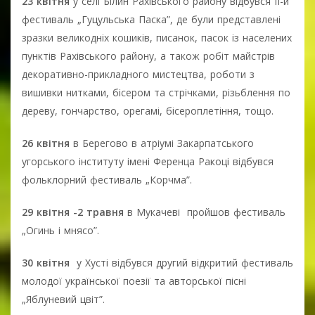
23 квітня
у селі Білин Рахівського району відбувся II-й
фестиваль „Гуцульська Паска”, де були представлені
зразки великодніх кошиків, писанок, пасок із населених
пунктів Рахівського району, а також робіт майстрів
декоративно-прикладного мистецтва, роботи з
вишивки нитками, бісером та стрічками, різьблення по
дереву, гончарство, орегамі, бісероплетіння, тощо.
26 квітня
в Берегово в атріумі Закарпатського
угорського інституту імені Ференца Ракоці відбувся
фольклорний фестиваль „Корчма”.
29 квітня -2 травня
в Мукачеві пройшов фестиваль
„Огинь і мнясо”.
30 квітня
у Хусті відбувся другий відкритий фестиваль
молодої української поезії та авторської пісні
„Яблуневий цвіт”.