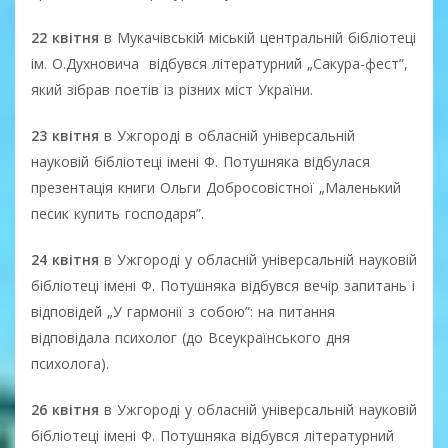
22 квітня
в Мукачівській міській центральній бібліотеці
ім. О.Духновича відбувся літературний „Сакура-фест”,
який зібрав поетів із різних міст України.
23 квітня
в Ужгороді в обласній універсальній
науковій бібліотеці імені Ф. Потушняка відбулася
презентація книги Ольги Добросовістної „Маленький
песик купить господаря”.
24 квітня
в Ужгороді у обласній універсальній науковій
бібліотеці імені Ф. Потушняка відбувся вечір запитань і
відповідей „У гармонії з собою”: на питання
відповідала психолог (до Всеукраїнського дня
психолога).
26 квітня
в Ужгороді у обласній універсальній науковій
бібліотеці імені Ф. Потушняка відбувся літературний