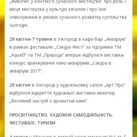
„Живопис у контексті сучасного мистецтва” про роль і
місце мистецтва у культурі загалом і про їхнє
співіснування в умовах сучасного розвитку суспільства
сьогодні.
29 квітня-7 травня
в Ужгороді в кафе-барі „Акваріум”
в рамках фестивалю „Сакура Фест” за підтримки ТМ
„AquaEl” та ТМ „Природа” вперше відбулася виставка-
конкурс аранжування нано-акваріумів „Сакура в
акваріумі 2017”.
29 квітня
в Ужгороді у художньомку салоні „Арт Про”
відбулося відкриття художньої виставки мініатюр
„Весняний настрій з ароматом кави”.
ПРОСВІТНИЦТВО. ХУДОЖНЯ САМОДІЯЛЬНІСТЬ.
ФЕСТИВАЛІ. ТУРИЗМ
4 квітня
у Мукачеві в дитячій школі мистецтв №1 ім. С.