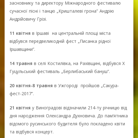
засновнику та директору Міжнародного фестивалю
сучасної пісні і танцю „Кришталеві грона” Андрію
Андрійовичу Грізі.
11 квітня
в Іршаві на центральній площі міста
відбувся передвеликодній фест „Писанка рідної
Іршавщини”.
14 травня
в селі Костилівка, на Рахівщині, відбувся Х
Гуцульський фестиваль „Берлибаський бануш”.
20 квітня-8 травня
в Ужгороді пройшов „Сакура-
фест-2017”.
21 квітня
у Виноградові відзначили 214-ту річницю від
дня народження Олександра Духновича. До пам’ятника
відомого русинського будителя було покладено квіти
та відбувся концерт.