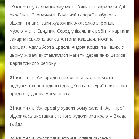
19 квітня
у словацькому місті Кошице відкрилися Дні
України в Словаччині. В міській галереї відбулось
відкриття виставки художників-класиків з фондів
музею міста Свидник. Серед унікальних робіт – картини
закарпатських класиків Антона Кашшая, Йосипа
Бокшая, Адальберта Ерделі, Андрія Коцки та інших. У
цьому ж залі виставлялися макети дерев'яних церков
Карпатського регіону.
21 квітня
в Ужгороді в історичній частині міста
відбувся пленер одного дня „Квітка сакури” і виставка-
продаж у дворику жупанату.
21 квітня
в Ужгороді у художньому салоні „Арт-про”
відкрилась виставка знаного художника краю – Влада
Габди.
24 квітня
в Ужгороді в атріумі будівлі обласної