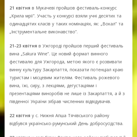
21 квітня
в Мукачеві пройшов фестиваль-конкурс
„Крила мрії”. Участь у конкурсі взяли учні десятих та
одинадцятих класів у таких номінаціях, як: „Вокал” та
„Інструментальне виконавство”.
21-23 квітня
в Ужгороді пройшов перший фестиваль
вина „Sakura Wine”. Це новий формат винного
фестивалю для Ужгорода, метою якого є розвивати
винну культуру Закарпаття, показати потенціал краю
туристам і місцевим жителям. Фестиваль рожевого
вина, їжі, сиру, з лекціями, дегустаціями і
презентаціями виноробів не лише із Закарпаття, а й з
південної України зібрав численних відвідувачів.
22 квітня
у с. Нижня Апша Тячівського району
відбувся українсько-румунський День добросусідства.