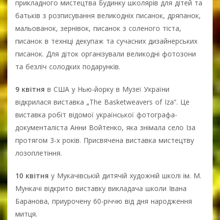
прикладного мистецтва Будинку школярів для дітей та
батьків з розписування великодніх писанок, дряпанок,
мальованок, зернівок, писанок з соленого тіста,
писанок в техніці декупаж та сучасних дизайнерських
писанок. Для діток організували великодні фотозони
та безліч солодких подарунків.
9 квітня
в США у Нью-йорку в Музеї України
відкрилася виставка „The Basketweavers of Iza”. Це
виставка робіт відомої української фотографа-
документаліста Анни Войтенко, яка знімала село Іза
протягом 3-х років. Присвячена виставка мистецтву
лозоплетіння.
10 квітня
у Мукачівській дитячій художній школі ім. М.
Мункачі відкрито виставку викладача школи Івана
Баранова, приурочену 60-річчю від дня народження
митця.