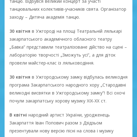
танцю. Відбувся великий концерт за участі
танцювальних колективів-учасників свята. Організатор
заходу – Дитяча академія танцю.
30 квітня
в Ужгороді на площі Театральній лялькарі
закарпатського академічного обласного театру
„Бавка” представили театралізоване дійство на сцені –
лабораторію творчості „Зможуть усі”, а для діток
провели майстер-клас із ляльководіння.
30 квітня
в Ужгородському замку відбулась великодня
програма Закарпатського народного хору „Стародавні
великодні висвятки в Ужгородському замку”! Всі охочі
почули закарпатську хорову музику ХІХ-ХХ ст.
В квітні
народний артист України, уродженець
Закарпаття Іван Попович разом з Дзідзьом
презентували нову версію пісні на слова і музику