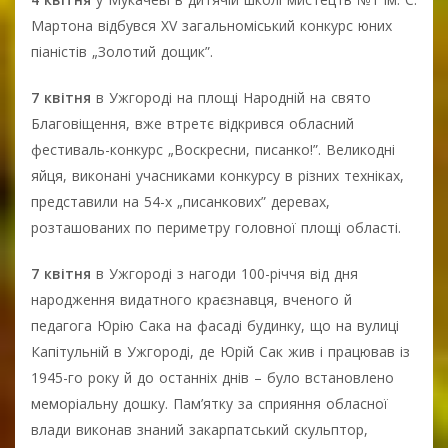
Мартона відбувся XV загальноміський конкурс юних
піаністів „Золотий дощик”.
7 квітня
в Ужгороді на площі Народній на свято
Благовіщення, вже втретє відкрився обласний
фестиваль-конкурс „Воскресни, писанко!”. Великодні
яйця, виконані учасниками конкурсу в різних техніках,
представили на 54-х „писанкових” деревах,
розташованих по периметру головної площі області.
7 квітня
в Ужгороді з нагоди 100-річчя від дня
народження видатного краєзнавця, вченого й
педагога Юрію Сака на фасаді будинку, що на вулиці
Капітульній в Ужгороді, де Юрій Сак жив і працював із
1945-го року й до останніх днів – було встановлено
меморіальну дошку. Пам’ятку за сприяння обласної
влади виконав знаний закарпатський скульптор,