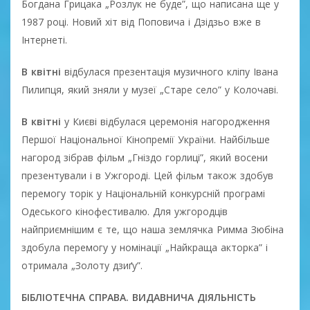
Богдана Грицака „Розлук не буде”, що написана ще у
1987 році. Новий хіт від Поповича і Дзідзьо вже в
Інтернеті.
В квітні
відбулася презентація музичного кліпу Івана
Пилипця, який зняли у музеї „Старе село” у Колочаві.
В квітні
у Києві відбулася церемонія нагородження
Першої Національної Кінопремії України. Найбільше
нагород зібрав фільм „Гніздо горлиці”, який восени
презентували і в Ужгороді. Цей фільм також здобув
перемогу торік у Національній конкурсній програмі
Одеського кінофестивалю. Для ужгородців
найприємнішим є те, що наша землячка Римма Зюбіна
здобула перемогу у номінації „Найкраща акторка” і
отримала „Золоту дзиґу”.
БІБЛІОТЕЧНА СПРАВА. ВИДАВНИЧА ДІЯЛЬНІСТЬ