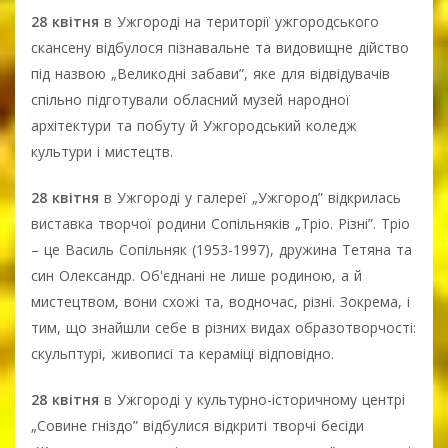
28 квітня
в Ужгороді на території ужгородського
скансену відбулося пізнавальне та видовищне дійство
під назвою „Великодні забави”, яке для відвідувачів
спільно підготували обласний музей народної
архітектури та побуту й Ужгородський коледж
культури і мистецтв.
28 квітня
в Ужгороді у галереї „Ужгород” відкрилась
виставка творчої родини Сопільняків „Тріо. Різні”. Тріо
– це Василь Сопільняк (1953-1997), дружина Тетяна та
син Олександр. Об'єднані не лише родиною, а й
мистецтвом, вони схожі та, водночас, різні. Зокрема, і
тим, що знайшли себе в різних видах образотворчості:
скульптурі, живописі та кераміці відповідно.
28 квітня
в Ужгороді у культурно-історичному центрі
„Совине гніздо” відбулися відкриті творчі бесіди