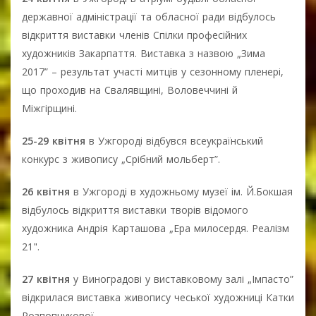
державної адміністрації та обласної ради відбулось
відкриття виставки членів Спілки професійних
художників Закарпаття. Виставка з назвою „Зима
2017” – результат участі митців у сезонному пленері,
що проходив на Свалявщині, Воловеччині й
Міжгірщині.
25-29 квітня
в Ужгороді відбувся всеукраїнський
конкурс з живопису „Срібний мольберт”.
26 квітня
в Ужгороді в художньому музеї ім. Й.Бокшая
відбулось відкриття виставки творів відомого
художника Андрія Карташова „Ера милосердя. Реалізм
21".
27 квітня
у Виноградові у виставковому залі „Імпасто”
відкрилася виставка живопису чеської художниці Катки
Розпопчукової.