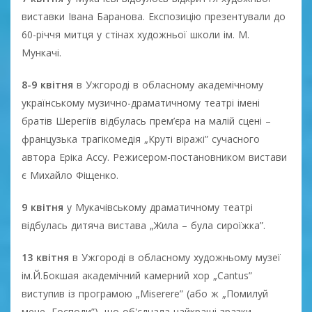
виставки Івана Баранова. Експозицію презентували до
60-річчя митця у стінах художньої школи ім. М.
Мункачі.
8-9 квітня
в Ужгороді в обласному академічному
українському музично-драматичному театрі імені
братів Шерегіїв відбулась прем’єра на малій сцені –
французька трагікомедія „Круті віражі” сучасного
автора Еріка Ассу. Режисером-постановником вистави
є Михайло Фіщенко.
9 квітня
у Мукачівському драматичному театрі
відбулась дитяча вистава „Жила – була сироїжка”.
13 квітня
в Ужгороді в обласному художньому музеї
ім.Й.Бокшая академічний камерний хор „Cantus”
виступив із програмою „Miserere” (або ж „Помилуй
мене, Господи”), що об'єднала найкращі зразки