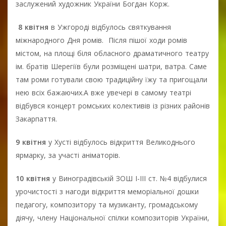
заслужений художник України Богдан Корж.
8 квітня
в Ужгороді відбулось святкування
міжнародного Дня ромів. Після пішої ходи ромів
містом, на площі біля обласного драматичного театру
ім. братів Шерегіїв були розміщені шатри, ватра. Саме
там роми готували свою традиційну їжу та пригощали
нею всіх бажаючих.А вже увечері в самому театрі
відбувся концерт ромських колективів із різних районів
Закарпаття.
9 квітня
у Хусті відбулось відкриття Великоднього
ярмарку, за участі аніматорів.
10 квітня
у Виноградівській ЗОШ І-ІІІ ст. №4 відбулися
урочистості з нагоди відкриття меморіальної дошки
педагогу, композитору та музиканту, громадському
діячу, члену Національної спілки композиторів України,