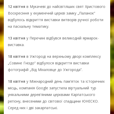
12 квітня
в Мукачеві до найсвітліших свят Христового
Воскресіння у екуменічній церкві замку „Паланок”
відбулось відкриття виставки витворів ручної роботи
на пасхальну тематику.
13 квітня
у Перечині відбувся великодній ярмарок-
виставка.
18 квітня
в Ужгороді на верхньому дворі комплексу
„Совине Гніздо” відбулося відкриття виставки
фотографій „Від Міхаловце до Ужгорода”.
18 квітня
у Міжнародний день пам'яток та історичних
місць, компанія Google запустила віртуальний тур
унікальними дерев'яними церквами Карпатського
регіону, внесеними до світової спадщини ЮНЕСКО.
Серед них і дві закарпатські.