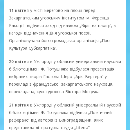
11 квітня
у місті Берегово на площі перед
Закарпатським угорським інститутом ім. Ференца
Ракоці ІІ відбувся захід під назвою „Вірш на площі”, з
нагоди відзначення Дня угорської поезії.
Організовувала його громадська організація „Про
Культура Субкарпатіка”.
20 квітня
в Ужгороді у обласній універсальній науковій
бібліотеці імені Ф. Потушняка відбулася презентація
вибраних творів Гастона Шеро „Арія Вертера” у
перекладі з французської закарпатського науковця,
перекладача, культуролога Віктора Мотрука.
21 квітня
в Ужгороді у обласній універсальній науковій
бібліотеці імені Ф. Потушняка відбувся „Поетичний
реферанс” від авторів із Виноградівщини, яких
представила літературна студія „Literra”.