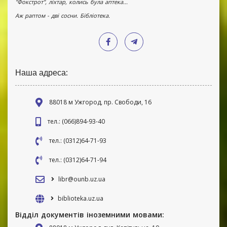
"Фокстрот", ліхтар, колись була аптека...
Аж раптом - дві сосни. Бібліотека.
Наша адреса:
88018 м Ужгород, пр. Свободи, 16
тел.: (066)894-93-40
тел.: (0312)64-71-93
тел.: (0312)64-71-94
libr@ounb.uz.ua
biblioteka.uz.ua
Відділ документів іноземними мовами: