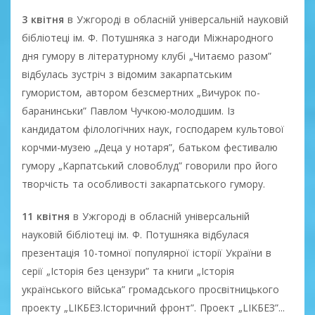
3 квітня
в Ужгороді в обласній універсальній науковій
бібліотеці ім. Ф. Потушняка з нагоди Міжнародного
дня гумору в літературному клубі „Читаємо разом”
відбулась зустріч з відомим закарпатським
гумористом, автором безсмертних „Вичурок по-
баранинськи” Павлом Чучкою-молодшим. Із
кандидатом філологічних наук, господарем культової
корчми-музею „Деца у нотаря”, батьком фестивалю
гумору „Карпатський словоблуд” говорили про його
творчість та особливості закарпатського гумору.
11 квітня
в Ужгороді в обласній універсальній
науковій бібліотеці ім. Ф. Потушняка відбулася
презентація 10-томної популярної історії України в
серії „Історія без цензури” та книги „Історія
українського війська” громадського просвітницького
проекту „LIKБЕЗ.Історичний фронт”. Проект „LIKБЕЗ”...