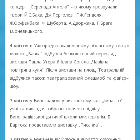
концерт „Серенада Ангела” – в якому прозвучали
твори Й.С.Баха, Дж.Перголезі, Г.Ф.Генделя,
Ж.Оффенбаха, Ф.Шуберта, А.Дворжака, Г.Брага,
І.Соневицького.
4 квітня
в Ужгороді в академічному обласному театрі
ляльок „Бавка” відбувся безкоштовний перегляд
вистави Павла Угера й Івана Согела „Чарівна
повітряна куля”. Після вистави на площі Театральній
відбулися також театралізований флешмоб та файєр–
шоу.
7 квітня
у Виноградові у вистовкому залі „Імпасто”
учні та викладачі образотворчого відділу
Виноградівської дитячої школи мистецтв ім. Б.
Бартока представили виставку „Писанка” .
7 квітня
у Мукачеві відбулось відкриття художньої