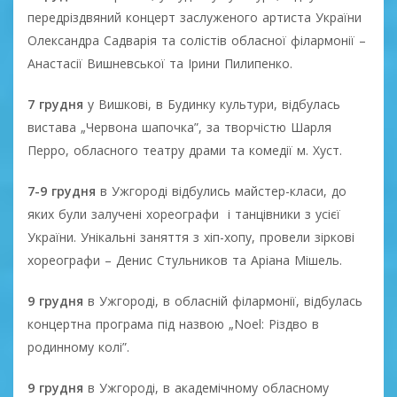
передріздвяний концерт заслуженого артиста України
Олександра Садварія та солістів обласної філармонії –
Анастасії Вишневської та Ірини Пилипенко.
7 грудня
у Вишкові, в Будинку культури, відбулась
вистава „Червона шапочка”, за творчістю Шарля
Перро, обласного театру драми та комедії м. Хуст.
7-9 грудня
в Ужгороді відбулись майстер-класи, до
яких були залучені хореографи і танцівники з усієї
України. Унікальні заняття з хіп-хопу, провели зіркові
хореографи – Денис Стульников та Аріана Мішель.
9 грудня
в Ужгороді, в обласній філармонії, відбулась
концертна програма під назвою „Noel: Різдво в
родинному колі”.
9 грудня
в Ужгороді, в академічному обласному