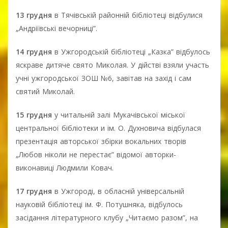
13 грудня
в Тячівській районній бібліотеці відбулися
„Андріївські вечорниці”.
14 грудня
в Ужгородській бібліотеці „Казка” відбулось
яскраве дитяче свято Миколая. У дійстві взяли участь
учні ужгородської ЗОШ №6, завітав на захід і сам
святий Миколай.
15 грудня
у читальній залі Мукачівської міської
центральної бібліотеки и ім. О. Духновича відбулася
презентація авторської збірки вокальних творів
„Любов ніколи не перестає” відомої авторки-
виконавиці Людмили Ковач.
17 грудня
в Ужгороді, в обласній універсальній
науковій бібліотеці ім. Ф. Потушняка, відбулось
засідання літературного клубу „Читаємо разом”, на