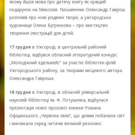
якому йшла мова про дитячу книгу як кращий
подарунок на Миколая. Письменник Олександр Гаврош
розповів про нові різдвяні твори, а ужгородська
художниця Олена Бугренкова – про мистецтво
творення ілюстрацій для дітей.
17 грудня
в Ужгороді, в центральній районній
бібліотеці, відбувся обласний літературний конкурс
„Молодіжний едельвейс” за участю бібліотек-філій
Ужгородського району, за творами місцевого автора
Олександра Гавроша.
18 грудня
в Ужгороді, в обласній універсальній
науковій бібліотеці ім. Ф. Потушняка, відбулася
презентація нової прозової книжки Романа
Офіцинського „Червона лінія”, що днями побачила світ
і викликала серед читачів великий резонанс.