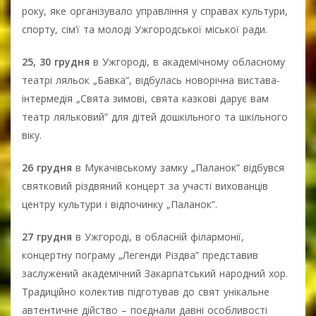
року, яке організувало управління у справах культури,
спорту, сім’ї та молоді Ужгородської міської ради.
25, 30 грудня
в Ужгороді, в академічному обласному
театрі ляльок „Бавка”, відбулась новорічна вистава-
інтермедія „Свята зимові, свята казкові дарує вам
театр ляльковий” для дітей дошкільного та шкільного
віку.
26 грудня
в Мукачівському замку „Паланок” відбувся
святковий різдвяний концерт за участі вихованців
центру культури і відпочинку „Паланок”.
27 грудня
в Ужгороді, в обласній філармонії,
концертну пограму „Легенди Різдва” представив
заcлужений академічний Закарпатський народний хор.
Традиційно колектив підготував до свят унікальне
автентичне дійство – поєднали давні особливості