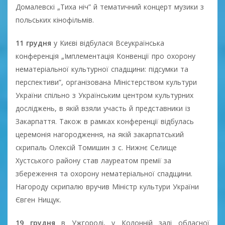
Домалевскі „Тиха ніч” й тематичний концерт музики з
польських кінофільмів.
11 грудня
у Києві відбулася Всеукраїнська
конференція „Імплементація Конвенції про охорону
нематеріальної культурної спадщини: підсумки та
перспективи”, організована Міністерством культури
України спільно з Українським центром культурних
досліджень, в якій взяли участь й представники із
Закарпаття. Також в рамках конференції відбулась
церемонія нагородження, на якій закарпатський
скрипаль Олексій Томишин з с. Нижнє Селище
Хустського району став лауреатом премії за
збереження та охорону нематеріальної спадщини.
Нагороду скрипалю вручив Міністр культури України
Євген Нищук.
19 грудня
в Ужгороді, у Колонній залі обласної