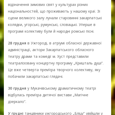
відзначення зимових свят у культурах різних
національностей, що проживають у нашому краї. Зі
сцени великого залу лунали старовинні закарпатські
колядки, угорські, румунські, словацькі. Уперше в
програмі колективу були й народні ромські пісні.
28 грудня
в Ужгороді, в атріумі обласної державної
адміністрації, актори Закарпатського обласного
театру драми та комедії м. Хуст представили
театралізовану концертну програму „Кришталь душі”.
Це вже четверта прем’єра творчого колективу, яку
побачили закарпатські глядачі.
30 грудня
у Мукачівському драматичному театрі
відбулась прем’єра дитячої вистави „Магічне
дзеркало”.
У грудні
танцівники ужгородського „Бліцу” увійшли у