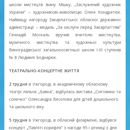
школи мистецтв Івану Мішку, „Заслужений художник
України” – художникові-живописцю Олені Кондратюк.
Найвищу нагороду Закарпатської обласної державної
адміністрації – медаль „За заслуги перед Закарпаттям”
Геннадій Москаль вручив вчителю мистецтва,
музичного мистецтва та художньої культури
Виноградівської загальноосвітньої школи І-ІІІ ступенів
№ 8 Людмилі Боднарюк.
ТЕАТРАЛЬНО-КОНЦЕРТНЕ ЖИТТЯ
2 грудня
в Ужгороді, в академічному обласному
театрі ляльок „Бавка”, відбулась вистава „Сніговики та
сонечко” Олександра Весєлова для дітей дошкільного
та шкільного віку.
5 грудня
в Ужгороді, в обласній філармонії, відбувся
концерт „Пам’яті корифея” з нагоди 95-ї річниці з дня