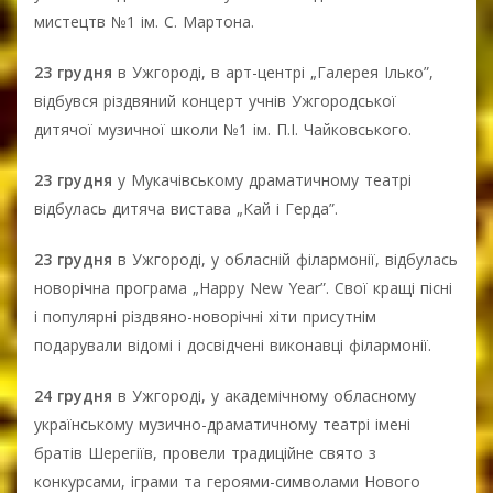
мистецтв №1 ім. С. Мартона.
23 грудня
в Ужгороді, в арт-центрі „Галерея Ілько”,
відбувся різдвяний концерт учнів Ужгородської
дитячої музичної школи №1 ім. П.І. Чайковського.
23 грудня
у Мукачівському драматичному театрі
відбулась дитяча вистава „Кай і Герда”.
23 грудня
в Ужгороді, у обласній філармонії, відбулась
новорічна програма „Happy New Year”. Cвої кращі пісні
і популярні різдвяно-новорічні хіти присутнім
подарували відомі і досвідчені виконавці філармонії.
24 грудня
в Ужгороді, у академічному обласному
українському музично-драматичному театрі імені
братів Шерегіїв, провели традиційне свято з
конкурсами, іграми та героями-символами Нового