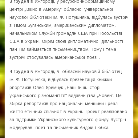
3 грудня
в Ужгороді, у ресурсно-інформаційному
центрі „Вікно в Америку” обласної універсальної
наукової бібліотеки ім. Ф. Потушняка, відбулась зустріч
з Тімом Буганським, американським дипломатом,
начальником Служби громадян США при Посольстві
США в Україні. Окрім своєї дипломатичної діяльності
пан Тім займається письменництвом. Тому і тема
зустрічі стосувалась американської поезії.
4 грудня
в Ужгороді, в обласній науковій бібліотеці
ім. Ф. Потушняка, відбулась презентація книжки
рпортажів Олесі Яремчук „Наші Інші. Історії
українського різноманіття” видавництва „Човен”. Це
збірка репортажів про національні меншини і реалії
життя етнічних спільнот в Україні. Проект реалізовано
за підтримки Українського культурного фонду. Зустріч
модерував поет та письменник Андрій Любка.