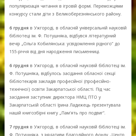
популяризація читання в ігровій формі. Переможцями
конкурсу стали діти з Великоберезнянського району.
6 грудня
в Ужгороді, в обласній універсальній науковій
бібліотеці ім. Ф. Потушняка, відбувся літературний
вечір „Ольга Кобилянська: усвідомлення рідного” до
155-річчя від дня народження письменниці.
6 грудня
в Ужгороді, в обласній науковій бібліотеці ім.
Ф. Потушняка, відбулось засідання обласної секції
бібліотекарів закладів професійної (професійно-
технічної) освіти Закарпатської області. Під час
засідання заступник директора НМЦ ПТО у
Закарпатській області Ірина Ладижець презентувала
нашій книгозбірні книгу „Пам'ять про подвиг”.
7 грудня
в Ужгороді, в обласній науковій бібліотеці ім.
Ф. Потушняка, з ініціативи благодійного фонду „Центр