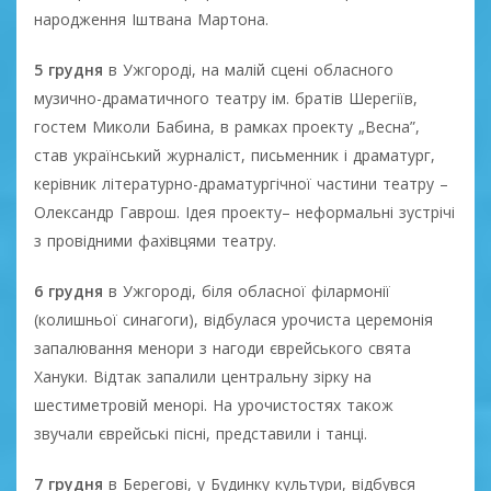
народження Іштвана Мартона.
5 грудня
в Ужгороді, на малій сцені обласного
музично-драматичного театру ім. братів Шерегіїв,
гостем Миколи Бабина, в рамках проекту „Весна”,
став український журналіст, письменник і драматург,
керівник літературно-драматургічної частини театру –
Олександр Гаврош. Ідея проекту– неформальні зустрічі
з провідними фахівцями театру.
6 грудня
в Ужгороді, біля обласної філармонії
(колишньої синагоги), відбулася урочиста церемонія
запалювання менори з нагоди єврейського свята
Хануки. Відтак запалили центральну зірку на
шестиметровій менорі. На урочистостях також
звучали єврейські пісні, представили і танці.
7 грудня
в Берегові, у Будинку культури, відбувся