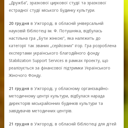
„Дружба”, зразкової циркової студії та зразкової
естрадної студії міського Будинку культури.
20 грудня
в Ужгороді, в обласній універсальній
науковій бібліотеці ім. Ф. Потушняка, відбулась
настільна гра „Бути жінкою”, яка належить до
категорії так званих „серйозних” ігор. Гра розроблена
експертами українського благодійного фонду
Stabilization Support Services в рамках проекту, що
реалізується за фінансової підтримки Українського
Жіночого Фонду.
21 грудня
в Ужгороді, у обласному організаційно-
методичному центрі культури, відбулася нарада
директорів міськрайонних будинків культури та
завідувачів методичних центрів.
21 грудня
в Ужгороді, в обласній бібліотеці для дітей