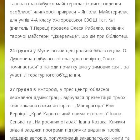
та юнацтва відбувся майстер-клас із виготовлення
особливої ялинкової прикраси – Янгола. Майстер-клас
для учнів 4-А класу Ужгородської СЗОШ І ст. №1
(вчитель Т.Переш) провела Олеся Рибалко, керівник
творчої майстерні "Джерельце", що діє при бібліотеці.
24 грудня
у Мукачівській центральній бібліотеці ім. О.
Духновича відбулась літературна вечірка „Свято
починається” з нагоди початку циклу зимових свят, за
участі літературного об'єднання.
27 грудня
в Ужгороді, у прес-центрі обласної
державної адміністрації, відбулася презентація трьох
книг закарпатських авторів – „Мандрагора” Єви
Берніцкі, „Край Карпатський очима етнолога” Івана
Сенька та „На росяних отавах” Івана Козака. Книжки
видані завдяки програми підтримки видання творів
місцевих авторів, популяризації закарпатської книги та