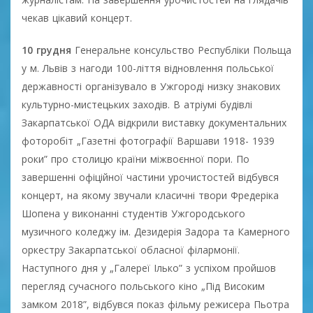
чекав цікавий концерт.
10 грудня
Генеральне консульство Республіки Польща
у м. Львів з нагоди 100-ліття відновлення польської
державності організувало в Ужгороді низку знакових
культурно-мистецьких заходів. В атріумі будівлі
Закарпатської ОДА відкрили виставку документальних
фоторобіт „Газетні фотографії Варшави 1918- 1939
роки” про столицю країни міжвоєнної пори. По
завершенні офіційної частини урочистостей відбувся
концерт, на якому звучали класичні твори Фредеріка
Шопена у виконанні студентів Ужгородського
музичного коледжу ім. Дезидерія Задора та Камерного
оркестру Закарпатської обласної філармонії.
Наступного дня у „Галереї Ілько” з успіхом пройшов
перегляд сучасного польського кіно „Під Високим
замком 2018”, відбувся показ фільму режисера Пьотра