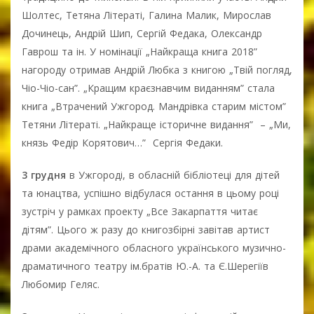
Шолтес, Тетяна Літераті, Галина Малик, Мирослав
Дочинець, Андрій Шип, Сергій Федака, Олександр
Гаврош та ін. У номінації „Найкраща книга 2018”
нагороду отримав Андрій Любка з книгою „Твій погляд,
Чіо-Чіо-сан”. „Кращим краєзнавчим виданням” стала
книга „Втрачений Ужгород. Мандрівка старим містом”
Тетяни Літераті. „Найкраще історичне видання” – „Ми,
князь Федір Корятович…” Сергія Федаки.
3 грудня
в Ужгороді, в обласній бібліотеці для дітей
та юнацтва, успішно відбулася остання в цьому році
зустріч у рамках проекту „Все Закарпаття читає
дітям”. Цього ж разу до книгозбірні завітав артист
драми академічного обласного українського музично-
драматичного театру ім.братів Ю.-А. та Є.Шерегіїв
Любомир Геляс.