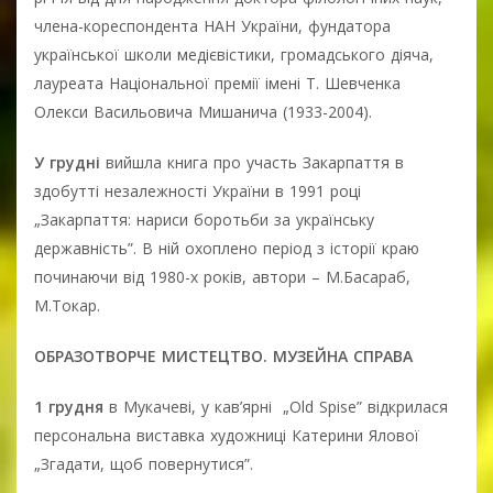
члена-кореспондента НАН України, фундатора
української школи медієвістики, громадського діяча,
лауреата Національної премії імені Т. Шевченка
Олекси Васильовича Мишанича (1933-2004).
У грудні
вийшла книга про участь Закарпаття в
здобутті незалежності України в 1991 році
„Закарпаття: нариси боротьби за українську
державність”. В ній охоплено період з історії краю
починаючи від 1980-х років, автори – М.Басараб,
М.Токар.
ОБРАЗОТВОРЧЕ МИСТЕЦТВО. МУЗЕЙНА СПРАВА
1 грудня
в Мукачеві, у кав’ярні „Old Spise” відкрилася
персональна виставка художниці Катерини Ялової
„Згадати, щоб повернутися”.