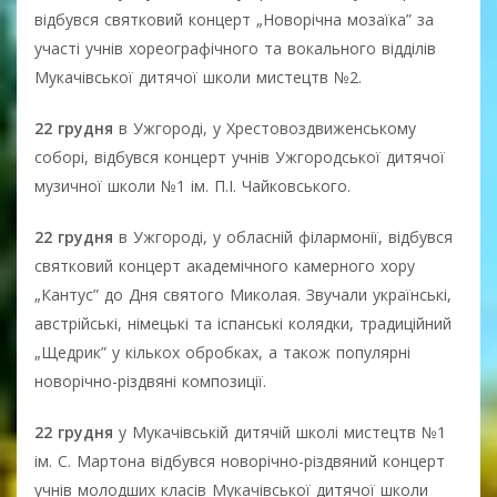
відбувся святковий концерт „Новорічна мозаїка” за
участі учнів хореографічного та вокального відділів
Мукачівської дитячої школи мистецтв №2.
22 грудня
в Ужгороді, у Хрестовоздвиженському
соборі, відбувся концерт учнів Ужгородської дитячої
музичної школи №1 ім. П.І. Чайковського.
22 грудня
в Ужгороді, у обласній філармонії, відбувся
святковий концерт академічного камерного хору
„Кантус” до Дня святого Миколая. Звучали українські,
австрійські, німецькі та іспанські колядки, традиційний
„Щедрик” у кількох обробках, а також популярні
новорічно-різдвяні композиції.
22 грудня
у Мукачівській дитячій школі мистецтв №1
ім. С. Мартона відбувся новорічно-різдвяний концерт
учнів молодших класів Мукачівської дитячої школи