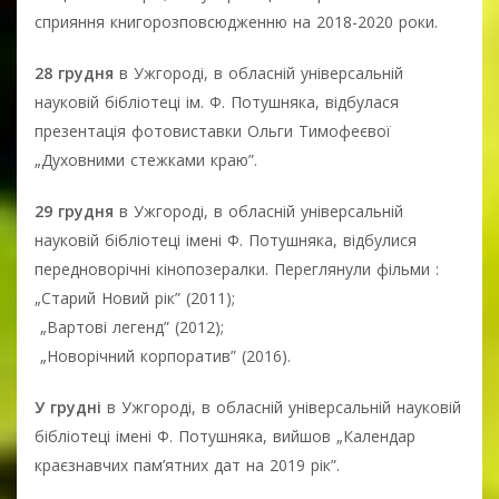
сприяння книгорозповсюдженню на 2018-2020 роки.
28 грудня
в Ужгороді, в обласній універсальній
науковій бібліотеці ім. Ф. Потушняка, відбулася
презентація фотовиставки Ольги Тимофеєвої
„Духовними стежками краю”.
29 грудня
в Ужгороді, в обласній універсальній
науковій бібліотеці імені Ф. Потушняка, відбулися
передноворічні кінопозералки. Переглянули фільми :
„Старий Новий рік” (2011);
„Вартові легенд” (2012);
„Новорічний корпоратив” (2016).
У грудні
в Ужгороді, в обласній універсальній науковій
бібліотеці імені Ф. Потушняка, вийшов „Календар
краєзнавчих пам’ятних дат на 2019 рік”.