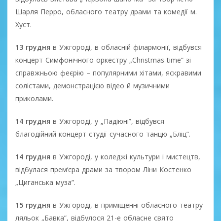
Шарля Перро, обласного театру драми та комедії м.
Хуст.
13 грудня
в Ужгороді, в обласній філармонії, відбувся
концерт Симфонічного оркестру „Christmas time” зі
справжньою феєрію – популярними хітами, яскравими
солістами, демонстрацією відео й музичними
приколами.
14 грудня
в Ужгороді, у „Падіюні”, відбувся
благодійний концерт студії сучасного танцю „Бліц”.
14 грудня
в Ужгороді, у коледжі культури і мистецтв,
відбулася прем‘єра драми за твором Ліни Костенко
„Циганська муза”.
15 грудня
в Ужгороді, в приміщенні обласного театру
ляльок „Бавка”, відбулося 21-е обласне свято