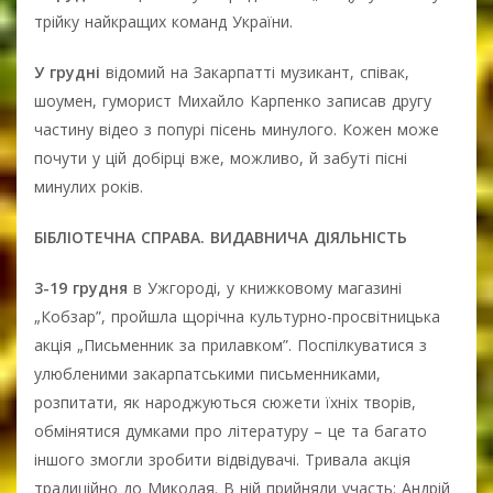
трійку найкращих команд України.
У грудні
відомий на Закарпатті музикант, співак,
шоумен, гуморист Михайло Карпенко записав другу
частину відео з попурі пісень минулого. Кожен може
почути у цій добірці вже, можливо, й забуті пісні
минулих років.
БІБЛІОТЕЧНА СПРАВА. ВИДАВНИЧА ДІЯЛЬНІСТЬ
3-19 грудня
в Ужгороді, у книжковому магазині
„Кобзар”, пройшла щорічна культурно-просвітницька
акція „Письменник за прилавком”. Поспілкуватися з
улюбленими закарпатськими письменниками,
розпитати, як народжуються сюжети їхніх творів,
обмінятися думками про літературу – це та багато
іншого змогли зробити відвідувачі. Тривала акція
традиційно до Миколая. В ній прийняли участь: Андрій