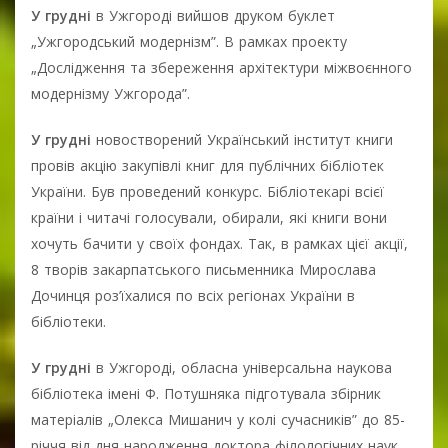
У грудні
в Ужгороді вийшов друком буклет
„Ужгородський модернізм”. В рамках проекту
„Дослідження та збереження архітектури міжвоєнного
модернізму Ужгорода”.
У грудні
новостворений Український інститут книги
провів акцію закупівлі книг для публічних бібліотек
України. Був проведений конкурс. Бібліотекарі всієї
країни і читачі голосували, обирали, які книги вони
хочуть бачити у своїх фондах. Так, в рамках цієї акції,
8 творів закарпатського письменника Мирослава
Дочинця роз’їхалися по всіх регіонах України в
бібліотеки.
У грудні
в Ужгороді, обласна універсальна наукова
бібліотека імені Ф. Потушняка підготувала збірник
матеріалів „Олекса Мишанич у колі сучасників” до 85-
річчя від дня народження доктора філологічних наук,