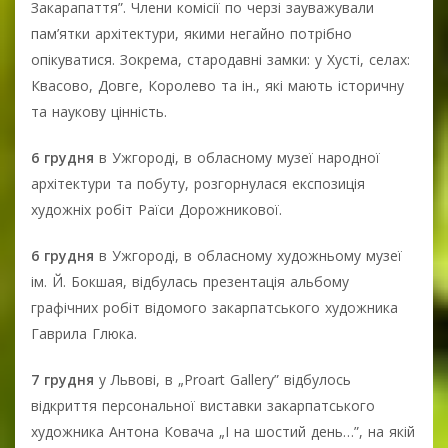
Закарапаття”. Члени комісії по черзі зауважували
пам’ятки архітектури, якими негайно потрібно
опікуватися. Зокрема, стародавні замки: у Хусті, селах:
Квасово, Довге, Королево та ін., які мають історичну
та наукову цінність.
6 грудня
в Ужгороді, в обласному музеї народної
архітектури та побуту, розгорнулася експозиція
художніх робіт Раїси Дорожникової.
6 грудня
в Ужгороді, в обласному художньому музеї
ім. Й. Бокшая, відбулась презентація альбому
графічних робіт відомого закарпатського художника
Гаврила Глюка.
7 грудня
у Львові, в „Proart Gallery” відбулось
відкриття персональної виставки закарпатського
художника Антона Ковача „І на шостий день…”, на якій