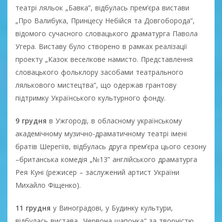
театрі ляльок „Бавка”, відбулась прем’єра вистави
„Про Валибука, Принцесу Небійся та Довгоборода”,
відомого сучасного словацького драматурга Павола
Угера. Виставу було створено в рамках реалізації
проекту „Казок веселкове намисто. Представлення
словацького фольклору засобами театрального
лялькового мистецтва”, що одержав грантову
підтримку Українського культурного фонду.
9 грудня
в Ужгороді, в обласному українському
академічному музично-драматичному театрі імені
братів Шерегіїв, відбулась друга прем’єра цього сезону
–британська комедія „№13” англійського драматурга
Рея Куні (режисер – заслужений артист України
Михайло Фіщенко).
11 грудня
у Виноградові, у Будинку культури,
відбулась вистава „Червона шапочка" за творчістю