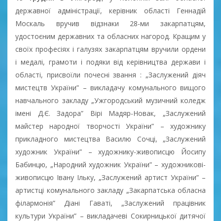
державної адміністрації, керівник області Геннадій
Москаль вручив відзнаки 28-ми закарпатцям,
удостоєним державних та обласних нагород. Кращим у
своїх професіях і галузях закарпатцям вручили ордени
і медалі, грамоти і подяки від керівництва держави і
області, присвоїли почесні звання : „Заслужений діяч
мистецтв України” – викладачу комунального вищого
навчального закладу „Ужгородський музичний коледж
імені Д.Є. Задора” Вірі Мадяр-Новак, „Заслужений
майстер народної творчості України” – художнику
прикладного мистецтва Василю Сочці, „Заслужений
художник України” – художнику-живописцю Йосипу
Бабинцю, „Народний художник України” – художникові-
живописцю Івану Ільку, „Заслужений артист України” –
артистці комунального закладу „Закарпатська обласна
філармонія” Діані Гаваті, „Заслужений працівник
культури України” – викладачеві Сокирницької дитячої