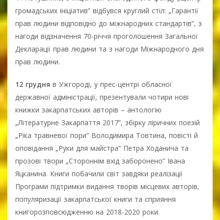
громадських ініціатив” відбувся круглий стіл: „Гарантії
прав людини відповідно до міжнародних стандартів”, з
нагоди відзначення 70-річчя проголошення Загальної
Декларації прав людини та з нагоди Міжнародного дня
прав людини.
12 грудня
в Ужгороді, у прес-центрі обласної
державної адміністрації, презентували чотири нові
книжки закарпатських авторів – антологію
„Літературне Закарпаття 2017”, збірку ліричних поезій
„Ріка травневої пори” Володимира Товтина, повісті й
оповідання „Руки для майстра” Петра Ходанича та
прозові твори „Стороннім вхід заборонено” Івана
Яцканина. Книги побачили світ завдяки реалізації
Програми підтримки видання творів місцевих авторів,
популяризації закарпатської книги та сприяння
книгорозповсюдженню на 2018-2020 роки.