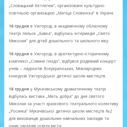
„Словацький бетлегем”, організоване культурно-
освітньою організацією „Матіца Словенска” в Україні.
16 грудня
в Ужгороді, в академічному обласному
театрі ляльок „Бавка”, відбулась інтермедія „Свято
Миколая” для дітей дошкільного та шкільного віку.
16 грудня
в Ужгороді, в архітектурно-історичному
комплексі „Совине гніздо”, відбувся різдвяний концерт
учнів – лауреатів Всеукраїнських, Міжнародних
конкурсів Ужгородської дитячої школи мистецтв.
18 грудня
у Мукачівському драматичному театрі
відбулась вистава „Мить добра” до дня святого
Миколая за участі зразкового театрального колективу
„Росинка” Мукачівської дитячої школи мистецтв №2
для вихованців дошкільних навчальних закладів та
учнів закладів освіти міста.