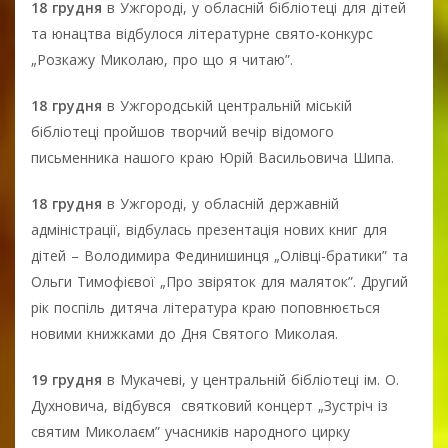
18 грудня
в Ужгороді, у обласній бібліотеці для дітей
та юнацтва відбулося літературне свято-конкурс
„Розкажу Миколаю, про що я читаю”.
18 грудня
в Ужгородській центральній міській
бібліотеці пройшов творчий вечір відомого
письменника нашого краю Юрій Васильовича Шипа.
18 грудня
в Ужгороді, у обласній державній
адміністрації, відбулась презентація нових книг для
дітей – Володимира Фединишинця „Олівці-братики” та
Ольги Тимофієвої „Про звіряток для маляток”. Другий
рік поспіль дитяча література краю поповнюється
новими книжками до Дня Святого Миколая.
19 грудня
в Мукачеві, у центральній бібліотеці ім. О.
Духновича, відбувся святковий концерт „Зустріч із
святим Миколаєм” учасників народного цирку