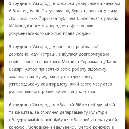
5 грудня
в Ужгороді, в обласній універсальній науковій
бібліотеці ім. Ф. Потушняка, відбувся перегляд фільму
„Ex Libris: Нью-Йоркська публічна бібліотека” в рамках
XV Мандрівного міжнародного фестивалю
документального кіно про права людини.
5 грудня
в Ужгороді, у прес-центрі обласної
державної адміністрації, відбулася довгоочікувана
подія – презентація книги Михайла Сирохмана „Павло
Бедзір”. Автор присвятив свою роботу відомому
закарпатському художнику-шістдесятнику,
ужгородському авангардисту, який свого часу став
рушієм вільного розвитку мистецтва в краї.
6 грудня
в Ужгороді, в обласній бібліотеці для дітей
та юнацтва, за сприяння департаменту культури
облдержадміністрації відбувся обласний літературний
конкурс „Молодіжний едельвейс”. Метою конкурсу є