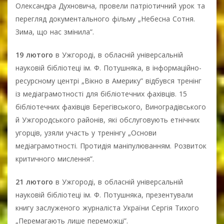
Олександра Духновича, провели патріотичний урок та
перегляд документального фільму „Небесна Сотня.
Зима, що нас змінила”.
19 лютого
в Ужгороді, в обласній універсальній
науковій бібліотеці ім. Ф. Потушняка, в інформаційно-
ресурсному центрі „Вікно в Америку” відбувся тренінг
із медіаграмотності для бібліотечних фахівців. 15
бібліотечних фахівців Берегівського, Виноградівського
й Ужгородського районів, які обслуговують етнічних
угорців, узяли участь у тренінгу „Основи
медіаграмотності. Протидія маніпулюванням. Розвиток
критичного мислення”.
21 лютого
в Ужгороді, в обласній універсальній
науковій бібліотеці ім. Ф. Потушняка, презентували
книгу заслуженого журналіста України Сергія Тихого
„Перемагають лише переможці”.