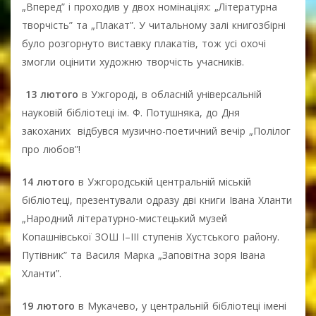
„Вперед” і проходив у двох номінаціях: „Літературна
творчість” та „Плакат”. У читальному залі книгозбірні
було розгорнуто виставку плакатів, тож усі охочі
змогли оцінити художню творчість учасників.
13 лютого
в Ужгороді, в обласній універсальній
науковій бібліотеці ім. Ф. Потушняка, до Дня
закоханих відбувся музично-поетичний вечір „Полілог
про любов”!
14 лютого
в Ужгородській центральній міській
бібліотеці, презентували одразу дві книги Івана Хланти
„Народний літературно-мистецький музей
Копашнівської ЗОШ І–ІІІ ступенів Хустського району.
Путівник” та Василя Марка „Заповітна зоря Івана
Хланти”.
19 лютого
в Мукачево, у центральній бібліотеці імені