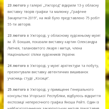
23 лютого
у галереї „Ужгород” відкрили 13-у обласну
виставку творів графіки та малюнку „Графічне
Закарпаття-2019”, на якій було представлено 75 робіт
55-ти авторів.
23 лютого
в Ужгороді, у обласному художньому музеї
ім. Й. Бокшая, показали виставку картин Олександра
Липчея, талановитого лікаря і митця, члена
Національної спілки художників України.
24 лютого
в Ужгороді, у музеї архітектури та побуту,
презентували виставку автентичних вишиванок
учасниць студії „Косиця”.
25 лютого
в Ужгороді, у приміщенні Генерального
консульства Угорської Республіки, відбулось відкриття
експозиції непересічного графіка Яноша Рейті. Один із
найбагатогранніших закарпатських митців представив