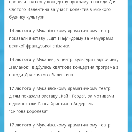
провели святкову концертну програму з нагоди Дня
Святого Валентина за участі колективів міського
будинку культури.
14 лютого
у Мукачівському драматичному театрі
показали виставу „Едіт Піаф”–драму за мемуарами
великої французької співачки.
14 лютого
у Мукачеві, у центрі культури і відпочинку
„Паланок”, відбулась святкова концертна програма з
нагоди Дня святого Валентина.
17 лютого
у Мукачівському драматичному театрі
дітям показали виставу „Кай і Герда”, за мотивами
відомої казки Ганса-Христиана Андерсена
”Снігова королева”.
17 лютого
у Мукачівському драматичному театрі