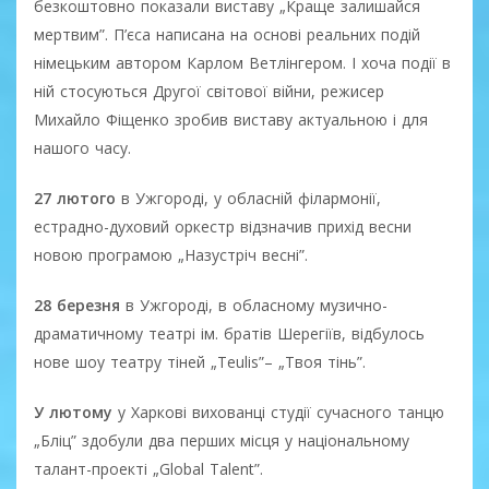
безкоштовно показали виставу „Краще залишайся
мертвим”. П’єса написана на основі реальних подій
німецьким автором Карлом Ветлінгером. І хоча події в
ній стосуються Другої світової війни, режисер
Михайло Фіщенко зробив виставу актуальною і для
нашого часу.
27 лютого
в Ужгороді, у обласній філармонії,
естрадно-духовий оркестр відзначив прихід весни
новою програмою „Назустріч весні”.
28 березня
в Ужгороді, в обласному музично-
драматичному театрі ім. братів Шерегіїв, відбулось
нове шоу театру тіней „Teulis”– „Твоя тінь”.
У лютому
у Харкові вихованці студії сучасного танцю
„Бліц” здобули два перших місця у національному
талант-проекті „Global Talent”.