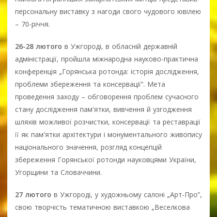
персональну виставку з нагоди свого чудового ювілею
– 70-річчя.
26-28 лютого
в Ужгороді, в обласній державній
адміністрації, пройшла міжнародна науково-практична
конференція „Горянська ротонда: історія дослідження,
проблеми збереження та консервації”. Мета
проведення заходу – обговорення проблем сучасного
стану дослідження пам'ятки, вивчення й узгодження
шляхів можливої розчистки, консервації та реставрації
її як пам'ятки архітектури і монументального живопису
національного значення, розгляд концепцій
збереження Горянської ротонди науковцями України,
Угорщини та Словаччини.
27 лютого
в Ужгороді, у художньому салоні „Арт-Про”,
свою творчість тематичною виставкою „Веселкова