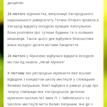
дисциплін.
24 лютого
журналістка, випускниця Ужгородського
національного університету Тетяна Літераті провела в
Ужгороді відкриту екскурсію вулицею Капітульною.
Вона розповіла про тутешні будинки та їх колишніх
мешканців. Також цього дня відбулися безкоштовні
вільні екскурсії десяти містами Закарпаття.
24 лютого
у Мукачево відбулася відкрита екскурсія
містом під назвою „Мігай Мункачі”.
У лютому
юні ужгородські музиканти вже всьоме
відвідали з концертом школу мистецтв у словацьких
Великих Капушанах. Візит відбувся в рамках угоди про
творчу співпрацю між Ужгородською дитячою
музичною школою №1 імені П. І. Чайковського та
Школою мистецтв міста Великі Капушани, яка діє з