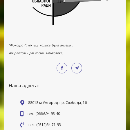
"Фокстрот", ліхтар, колись була аптека...
Аж раптом - дві сосни. Бібліотека.
Наша адреса:
88018 м Ужгород, пр. Свободи, 16
тел.: (066)894-93-40
тел.: (0312)64-71-93