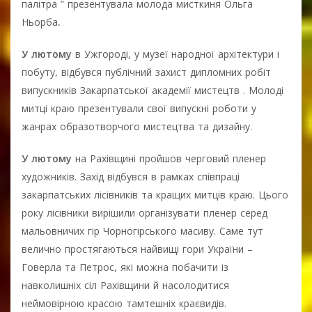
палітра ” презентувала молода мисткиня Ольга
Ньорба
.
У лютому
в Ужгороді, у музеї народної архітектури і
побуту, відбувся публічний захист дипломних робіт
випускників Закарпатської академії мистецтв . Молоді
митці краю презентували свої випускні роботи у
жанрах образотворчого мистецтва та дизайну.
У лютому
на Рахівщині пройшов черговий пленер
художників. Захід відбувся в рамках співпраці
закарпатських лісівників та кращих митців краю. Цього
року лісівники вирішили організувати пленер серед
мальовничих гір Чорногірського масиву. Саме тут
велично простягаються найвищі гори України –
Говерла та Петрос, які можна побачити із
навколишніх сіл Рахівщини й насолодитися
неймовірною красою тамтешніх краєвидів.