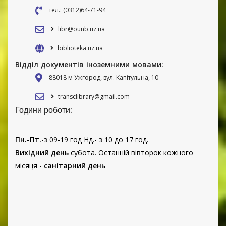
тел.: (0312)64-71-94
libr@ounb.uz.ua
biblioteka.uz.ua
Відділ документів іноземними мовами:
88018 м Ужгород, вул. Капітульна, 10
transclibrary@gmail.com
Години роботи:
Пн.-Пт.
-з 09-19 год Нд.- з 10 до 17 год.
Вихідний день
субота. Останній вівторок кожного
місяця -
санітарний день