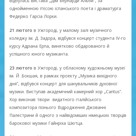
відбулась вистава „Дім Бернарди Альби”, за
однойменною п’єсою іспанського поета і драматурга
Федеріко Гарсіа Лорки.
21 лютого
в Ужгороді, у малому залі музичного
коледжу ім. Д. Задора, відбувся концерт студента IV-го
курсу Адріана Ерпа, винятково обдарованого й
успішного юного музиканта.
23 лютого
в Ужгороді, у обласному художньому музеї
ім. Й .Бокшая, в рамках проекту „Музика вихідного
дня”, відбувся концерт для шанувальників духовної
музики. Виступав академічний камерний хор „Cantus”.
Хор виконав твори видатного італійського
композитора пізнього Відродження Джованні
Палестрини й одного з найвідоміших німецьких творців
барокової музики Гайнріха Шютца.