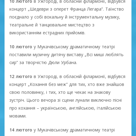
10 лютого
в Ужгороді, в обласній філармонії, відбувся
концерт „Шедеври з оперет Франца Легара”. Таїнство
поєднало у собі вокальну й інструментальну музику,
театральне й танцювальне мистецтво з
використанням естрадних прийомів.
10 лютого
у Мукачівському драматичному театрі
поставили музичну дитячу виставу „Всі миші люблять
сир” за творчістю Дюли Урбана.
12 лютого
в Ужгороді, в обласній філармонії, відбувся
концерт „Кохання без меж” для тих, хто вже знайшов
свою половинку, і тих, хто ще чекає на знакову
зустріч. Цього вечора зі сцени лунали виключно пісні
про кохання – українською, англійською, італійською
мовами.
14 лютого
у Мукачівському драматичному театрі