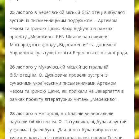
25 лютого
в Берегівській міській бібліотеці відбулася
зустріч із письменницьким подружжям – Артемом
Чехом та Іриною Цілик
.
Захід відбувся в рамках
проекту „Мереживо” PEN Ukraine за сприяння
Міжнародного фонду „Відродження” та допомозі
Управління культури і освіти Берегівської міської ради.
26 лютого
у Мукачівській міській центральній
бібліотеці ім. О. Духновича провели зустріч із
сучасними українськими письменниками Артемом
Чехом та Іриною Цілик, які приїхали на Закарпаття в
рамках проекту літературних читань „Мереживо”.
28 лютого
в Ужгороді, в обласній універсальній
науковій бібліотеці ім. Ф. Потушняка, відбулася зустріч
у форматі флешбука. Для цього була вибрана не
художня книга, а історико-краєзнавчі нариси Тетяни