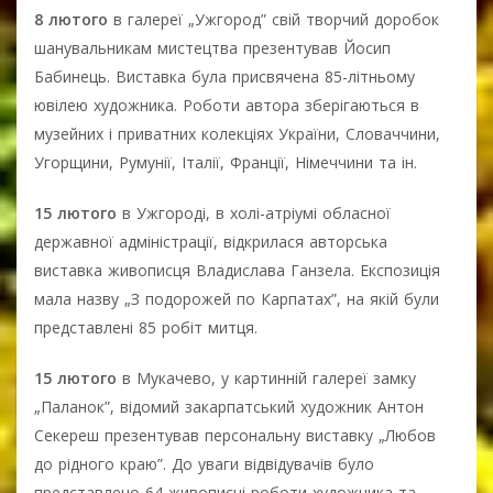
8 лютого
в галереї „Ужгород” свій творчий доробок
шанувальникам мистецтва презентував Йосип
Бабинець. Виставка була присвячена 85-літньому
ювілею художника. Роботи автора зберігаються в
музейних і приватних колекціях України, Словаччини,
Угорщини, Румунії, Італії, Франції, Німеччини та ін.
15 лютого
в Ужгороді, в холі-атріумі обласної
державної адміністрації, відкрилася авторська
виставка живописця Владислава Ганзела. Експозиція
мала назву „З подорожей по Карпатах”, на якій були
представлені 85 робіт митця.
15 лютого
в Мукачево, у картинній галереї замку
„Паланок”, відомий закарпатський художник Антон
Секереш презентував персональну виставку „Любов
до рідного краю”. До уваги відвідувачів було
представлено 64 живописні роботи художника та