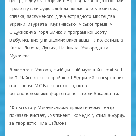
центрі, відбувся творчий вечір під назвою „Янголе мій”.
Презентували аудіо-альбом відомого композитора,
співака, заслуженого діяча естрадного мистецтва
України, лауреата Мукачівської міської премії ім.
О.Духновича Ігоря Білика.У програмі концерту
відбулись виступи відомих виконавців та колективів з
Києва, Львова, Луцька, Нетішина, Ужгорода та
Мукачева.
8 лютого
в Ужгородській дитячій музичній школі № 1
ім.П.І.Чайковського пройшов І Відкритий конкурс юних
піаністів ім. М.С.Валковської, однієї з
основоположників фортепіанної школи Закарпаття.
10 лютого
у Мукачівському драматичному театрі
показали виставу „Ув’язнені” –комедію у стилі абсурду,
за творчістю Ніла Саймона.