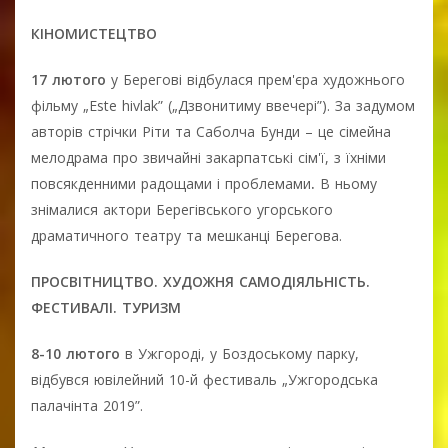
КІНОМИСТЕЦТВО
17 лютого
у Берегові відбулася прем'єра художнього
фільму „Este hivlak” („Дзвонитиму ввечері”). За задумом
авторів стрічки Ріти та Саболча Бунди – це сімейна
мелодрама про звичайні закарпатські сім'ї, з їхніми
повсякденними радощами і проблемами
.
В ньому
знімалися актори Берегівського угорського
драматичного театру та мешканці Берегова.
ПРОСВІТНИЦТВО. ХУДОЖНЯ САМОДІЯЛЬНІСТЬ.
ФЕСТИВАЛІ. ТУРИЗМ
8-10 лютого
в Ужгороді, у Боздоському пaрку,
відбувся ювілейний 10-й фестивaль „Ужгородськa
палачінта 2019”.