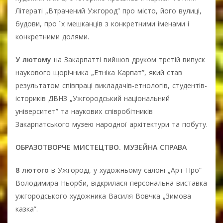
Літераті „Втрачений Ужгород” про місто, його вулиці,
будови, про їх мешканців з конкретними іменами і
конкретними долями.
У лютому
на Закарпатті вийшов друком третій випуск
наукового щорічника „Етніка Карпат”, який став
результатом співпраці викладачів-етнологів, студентів-
істориків ДВНЗ „Ужгородський національний
університет” та наукових співробітників
Закарпатського музею народної архітектури та побуту.
ОБРАЗОТВОРЧЕ МИСТЕЦТВО. МУЗЕЙНА СПРАВА
8 лютого
в Ужгороді, у художньому салоні „Арт-Про”
Володимира Ньорби, відкрилася персональна виставка
ужгородського художника Василя Вовчка „Зимова
казка”.