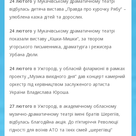
24 лютого
у Мукачівському драматичному театрі
відбулась дитяча вистава „Правда про курочку Рябу” –
улюблена казка дітей та дорослих.
24 лютого
у Мукачівському драматичному театрі
показали виставу „Кішки-Мишки”, за твором
угорського письменника, драматурга і режисера
Урбана Дюли.
24 лютого
в Ужгороді, у обласній філармонії в рамках
проекту „Музика вихідного дня” дав концерт камерний
оркестр під керівництвом заслуженого артиста
України Владислава Юроша.
27 лютого
в Ужгороді, в академічному обласному
музично-драматичному театрі імені братів Шерегіїв,
відбулась благодійна акція. До п’ятиріччя Революції
гідності для воїнів АТО та їхніх сімей „шерегїівці”