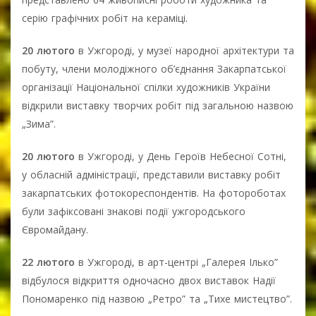
серію графічних робіт на кераміці.
20 лютого
в Ужгороді, у музеї народної архітектури та
побуту, члени молодіжного об’єднання Закарпатської
організації Національної спілки художників України
відкрили виставку творчих робіт під загальною назвою
„Зима”.
20 лютого
в Ужгороді, у День Героїв Небесної Сотні,
у обласній адміністрації, представили виставку робіт
закарпатських фотокореспондентів. На фотороботах
були зафіксовані знакові події ужгородського
Євромайдану.
22 лютого
в Ужгороді, в арт-центрі „Галерея Ілько”
відбулося відкриття одночасно двох виставок Надії
Пономаренко під назвою „Ретро” та „Тихе мистецтво”.