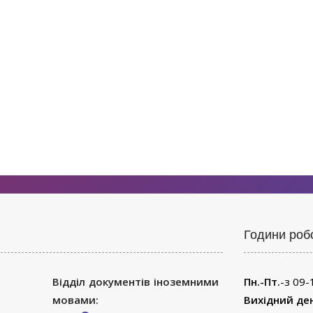
Години роб
Відділ документів іноземними
Пн.-Пт.
-з 09-
мовами:
Вихідний де