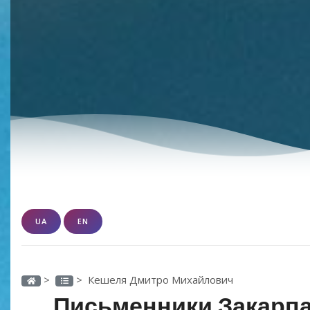
UA
EN
>
> Кешеля Дмитро Михайлович
Письменники Закарпа