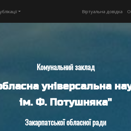
ублікації
Віртуальна довідка
О
Комунальний заклад
обласна універсальна нау
ім. Ф. Потушняка"
Закарпатської обласної ради