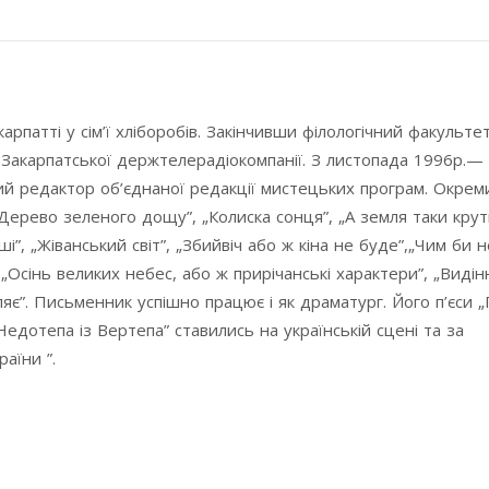
рпатті у сім’ї хліборобів. Закінчивши філологічний факульте
Закарпатської держтелерадіокомпанії. З листопада 1996р.—
ий редактор об’єднаної редакції мистецьких програм. Окре
Дерево зеленого дощу”, „Колиска сонця”, „А земля таки крут
і”, „Жіванський світ”, „Збийвіч або ж кіна не буде”,„Чим би 
і”, „Осінь великих небес, або ж прирічанські характери”, „Видін
ляє”. Письменник успішно працює і як драматург. Його п’єси „
„Недотепа із Вертепа” ставились на українській сцені та за
аїни ”.