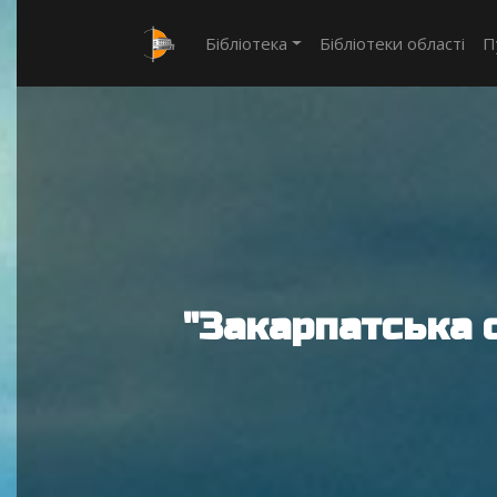
Бібліотека
Бібліотеки області
П
"Закарпатська 