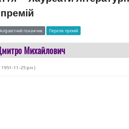
премій
Алфавітний покажчик
Перелік премій
Дмитро Михайлович
( 1951-11-25 р.н )