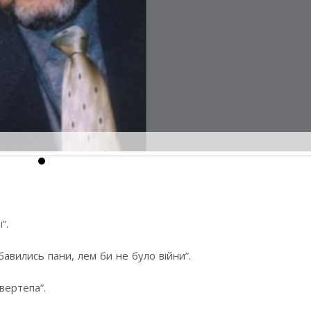
”.
бавились пани, лем би не було війни”.
вертепа”.