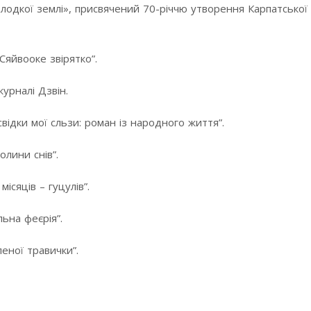
солодкої землі», присвячений 70-річчю утворення Карпатської 
Сяйвооке звірятко”.
журналі Дзвін.
свідки мої сльзи: роман із народного життя”.
олини снів”.
ісяців – гуцулів”.
льна феєрія”.
леної травички”.