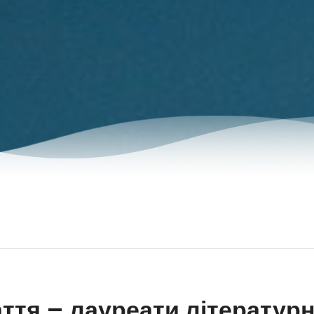
ття – лауреати літератур