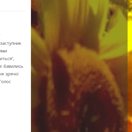
т
 заступник
мими
иться”,
не бавились
ня зрячої
Голос