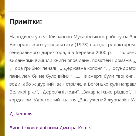
Примітки:
Народився у селі Клячаново Мукачівського району на Зака
Ужгородського університету (1973) працює редактором 
генерального директора, а з березня 2000 р. — головн
виданнями вийшли книги оповідань, повістей і романів „
„Пора грибної печалі”, „ Державна копоня ”, „Госундрагош
пани, лем би не було війни ”, „... І в смерті були твої оч
води, або ж дурний Іван стріляє, а Богонько кулі направ
Великої ріки”, „Дерев’яні люди”, „Закарпатське різдво”, 
кордоном. Удостоєний звання „Заслужений журналіст Укр
Д. Кешеля
Вино і слово: дві ниви Дмитра Кешелі