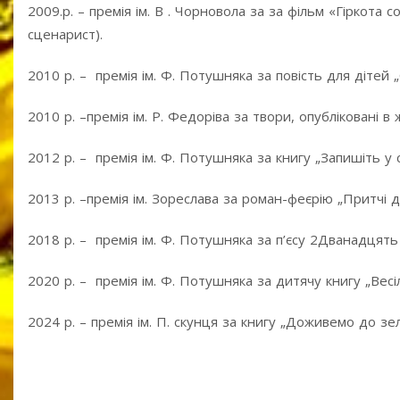
2009.р. – премія ім. В . Чорновола за за фільм «Гіркота 
сценарист).
2010 р. – премія ім. Ф. Потушняка за повість для дітей „
2010 р. –премія ім. Р. Федоріва за твори, опубліковані в 
2012 р. – премія ім. Ф. Потушняка за книгу „Запишіть у 
2013 р. –премія ім. Зореслава за роман-феєрію „Притчі д
2018 р. – премія ім. Ф. Потушняка за п’єсу 2Дванадцять м
2020 р. – премія ім. Ф. Потушняка за дитячу книгу „Весі
2024 р. – премія ім. П. скунця за книгу „Доживемо до зе