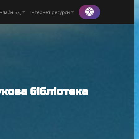
нлайн БД
Інтернет ресурси
кова бібліотека