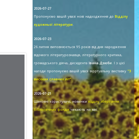
2026-07-27
Пропонуємо вашій увазі нові надходження до
Відділу
художньої літератури
.
2026-07-23
26 липня виповнюється 95 років від дня народження
відомого літературознавця, літературного критика,
громадського діяча, дисидента
Івана Дзюби
. І з цієї
нагоди пропонуємо вашій увазі вірртуальну виставку
"З
високих славних літ".
2026-07-21
Шановні користувачі, новинки
відділу зберігання
бібліотечних фондів
чекають на вас.