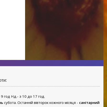
оти:
19 год Нд.- з 10 до 17 год.
нь
субота. Останній вівторок кожного місяця -
санітарний