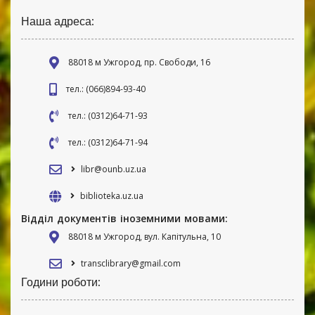
Наша адреса:
88018 м Ужгород, пр. Свободи, 16
тел.: (066)894-93-40
тел.: (0312)64-71-93
тел.: (0312)64-71-94
libr@ounb.uz.ua
biblioteka.uz.ua
Відділ документів іноземними мовами:
88018 м Ужгород, вул. Капітульна, 10
transclibrary@gmail.com
Години роботи: