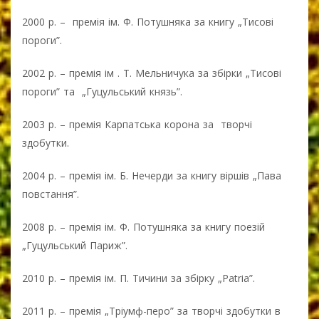
2000 р. – премія ім. Ф. Потушняка за книгу „Тисові
пороги”.
2002 р. – премія ім . Т. Мельничука за збірки „Тисові
пороги” та „Гуцульський князь”.
2003 р. – премія Карпатська корона за творчі
здобутки.
2004 р. – премія ім. Б. Нечерди за книгу віршів „Пава
повстання”.
2008 р. – премія ім. Ф. Потушняка за книгу поезій
„Гуцульський Париж”.
2010 р. – премія ім. П. Тичини за збірку „Patria”.
2011 р. – премія „Тріумф-перо” за творчі здобутки в