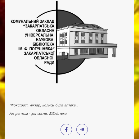
"Фокстрот", ліхтар, колись була аптека...
Аж раптом - дві сосни. Бібліотека.