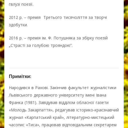
гвлузі поезії.
2012 р. – премія Третього тисячоліття за творчі
здобутки.
2016 р. – премія ім. Ф. Потушняка за збірку поезій
„Страсті за голубою трояндою”.
Примітки:
Народився в Рахові. Закінчив факультет журналістики
Львівського державного університету імені Івана
Франка (1981). Завідував відділом обласної газети
«Молодь Закарпаття», редагував історико-краєзнавчий
журнал «Карпатський край», літературно-мистецький
часопис «Тиса», працював відповідальним секретарем