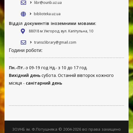
libr@ounb.uz.ua
biblioteka.uz.ua
Відділ документів іноземними мовами:
88018 м Ужгород, вул. Капітульна, 10
transclibrary@gmail.com
Години роботи:
Пн.-Пт.
-з 09-19 год Нд.- з 10 до 17 год.
Вихідний день
субота. Останній вівторок кожного
місяця -
санітарний день
ЗОУНБ ім. Ф.Потушняка © 2004-2026 всі права захищено