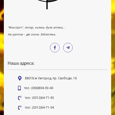
"Фокстрот", ліхтар, колись була аптека...
Аж раптом - дві сосни. Бібліотека.
Наша адреса:
88018 м Ужгород, пр. Свободи, 16
тел.: (066)894-93-40
тел.: (0312)64-71-93
тел.: (0312)64-71-94