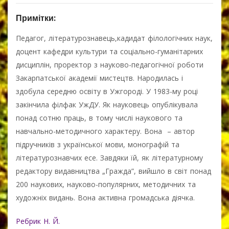
Примітки:
Педагог, літературознавець,кадидат філологічних наук,
доцент кафедри культури та соціально-гуманітарних
дисциплін, проректор з науково-педагогічної роботи
Закарпатської академії мистецтв. Народилась і
здобула середню освіту в Ужгороді. У 1983-му році
закінчила філфак УжДУ. Як науковець опублікувала
понад сотню праць, в тому числі наукового та
навчально-методичного характеру. Вона – автор
підручників з української мови, монографій та
літературознавчих есе. Завдяки їй, як літературному
редактору видавництва „Гражда”, вийшло в світ понад
200 наукових, науково-популярних, методичних та
художніх видань. Вона активна громадська діячка.
Ребрик Н. Й.