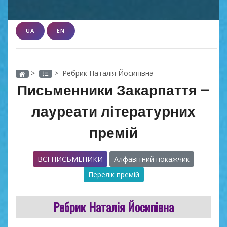
UA
EN
>
> Ребрик Наталія Йосипівна
Письменники Закарпаття –
лауреати літературних
премій
ВСІ ПИСЬМЕНИКИ
Алфавітний покажчик
Перелік премій
Ребрик Наталія Йосипівна