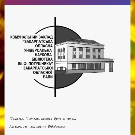
"Фокстрот", ліхтар, колись була аптека...
Аж раптом - дві сосни. Бібліотека.