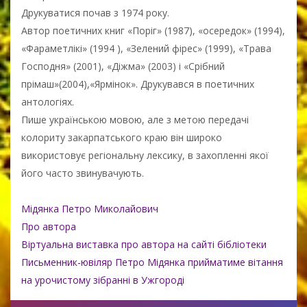
Друкуватися почав з 1974 року.
Автор поетичних книг «Поріг» (1987), «осередок» (1994),
«Фараметлікі» (1994 ), «Зелений фірес» (1999), «Трава
Господня» (2001), «Діжма» (2003) і «Срібний
прімаш»(2004),«Ярмінок». Друкувався в поетичних
антологіях.
Пише українською мовою, але з метою передачі
колориту закарпатського краю він широко
використовує регіональну лексику, в захопленні якої
його часто звинувачують.
Мідянка Петро Миколайович
Про автора
Віртуальна виставка про автора на сайті бібліотеки
Письменник-ювіляр Петро Мідянка прийматиме вітання
на урочистому зібранні в Ужгороді