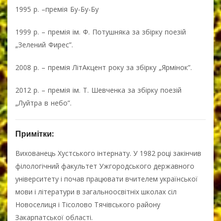
1995 р. –премія Бу-Бу-Бу
1999 р. – премія ім. Ф. Потушняка за збірку поезій
„Зелений Фирес”.
2008 р. – премія ЛітАкцент року за збірку „Ярмінок”.
2012 р. – премія ім. Т. Шевченка за збірку поезій
„Луйтра в небо”.
Примітки:
Вихованець Хустського інтернату. У 1982 році закінчив
філологічний факультет Ужгородського державного
університету і почав працювати вчителем української
мови і літератури в загальноосвітніх школах сіл
Новоселиця і Тісолово Тячівського району
Закарпатської області.