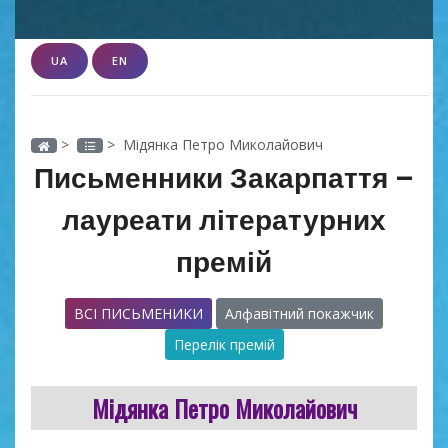
UA
EN
>
> Мідянка Петро Миколайович
Письменники Закарпаття –
лауреати літературних
премій
ВСІ ПИСЬМЕНИКИ
Алфавітний покажчик
Перелік премій
Мідянка Петро Миколайович