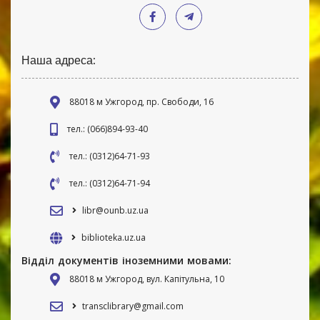
Наша адреса:
88018 м Ужгород, пр. Свободи, 16
тел.: (066)894-93-40
тел.: (0312)64-71-93
тел.: (0312)64-71-94
libr@ounb.uz.ua
biblioteka.uz.ua
Відділ документів іноземними мовами:
88018 м Ужгород, вул. Капітульна, 10
transclibrary@gmail.com