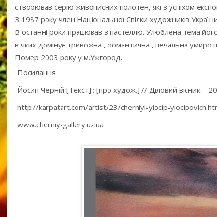
створював серію живописних полотен, які з успіхом експо
З 1987 року член Національної Спілки художників України
В останні роки працював з пастеллю. Улюблена тема його 
в яких домінує тривожна , романтична , печальна умирот
Помер 2003 року у м.Ужгород.
Посилання
Йосип Черній [Текст] : [про худож.] // Діловий вісник. - 200
http://karpatart.com/artist/23/cherniyi-yiocip-yiocipovich.h
www.cherniy-gallery.uz.ua