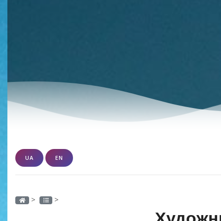
UA
EN
>
>
Художн