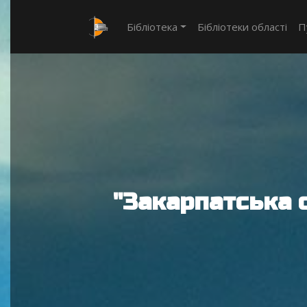
Бібліотека
Бібліотеки області
П
"Закарпатська 