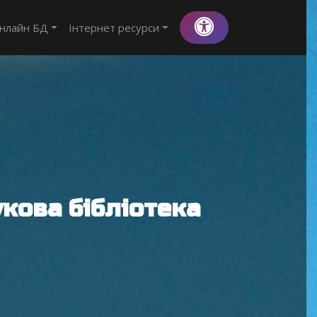
нлайн БД
Інтернет ресурси
кова бібліотека