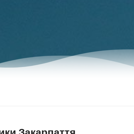
ики Закарпаття