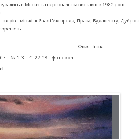
нувались в Москві на персональній виставці в 1982 році.
.
творів - міські пейзажі Ужгорода, Праги, Будапешту, Дубровн
вореність.
Опис
Інше
7. - № 1-3. - С. 22-23. : фото. кол.
tml