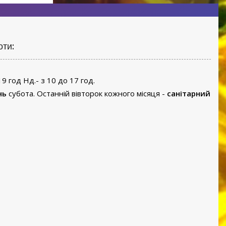
оти:
19 год Нд.- з 10 до 17 год.
нь
субота. Останній вівторок кожного місяця -
санітарний