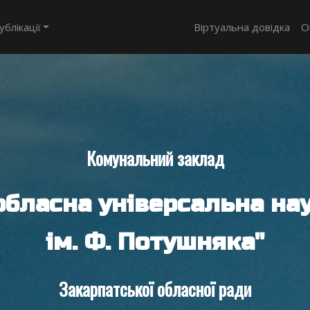
ублікації
Віртуальна довідка
О
Комунальний заклад
обласна універсальна нау
ім. Ф. Потушняка"
Закарпатської обласної ради