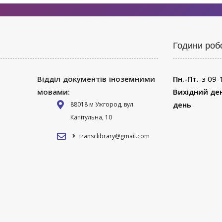
Години роб
Відділ документів іноземними
Пн.-Пт.
-з 09-
мовами:
Вихідний де
день
88018 м Ужгород, вул.
Капітульна, 10
transclibrary@gmail.com