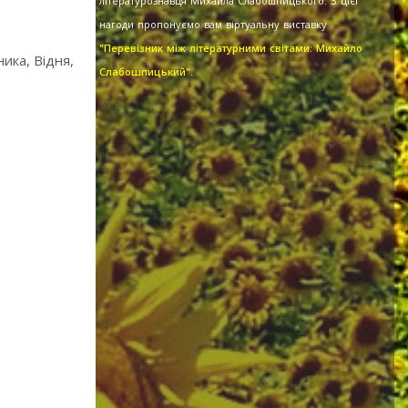
літературознавця Михайла Слабошпицького. З цієї
нагоди пропонуємо вам віртуальну виставку
"Перевізник між літературними світами: Михайло
ика, Відня,
Слабошпицький".