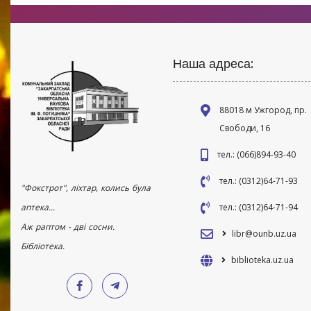
Наша адреса:
88018 м Ужгород, пр.
Свободи, 16
тел.: (066)894-93-40
тел.: (0312)64-71-93
"Фокстрот", ліхтар, колись була
аптека...
тел.: (0312)64-71-94
Аж раптом - дві сосни.
libr@ounb.uz.ua
Бібліотека.
biblioteka.uz.ua