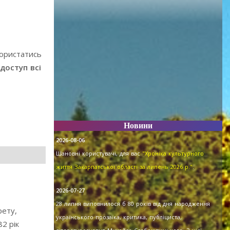
користатись
доступ всі
Новини
2026-08-06
Шановні користувачі, для вас
"Хроніка культурного
життя Закарпатської області за липень 2026 р."
.
2026-07-27
28 липня виповнилося б 80 років від дня народження
рету,
українського прозаїка, критика, публіциста,
2 рік