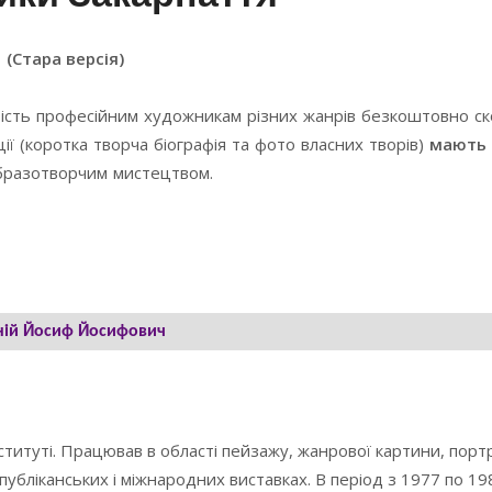
(Стара версія)
ість професійним художникам різних жанрів безкоштовно с
ї (коротка творча біографія та фото власних творів)
мають 
образотворчим мистецтвом.
ній Йосиф Йосифович
ституті. Працював в області пейзажу, жанрової картини, порт
убліканських і міжнародних виставках. В період з 1977 по 198