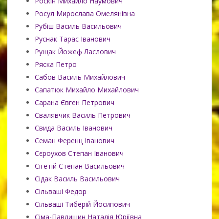
Роскін Михайло Наумович
Росул Мирослава Омелянівна
Рубіш Василь Васильович
Руснак Тарас Іванович
Рущак Йожеф Ласлович
Ряска Петро
Сабов Василь Михайлович
Сапатюк Михайло Михайлович
Сарана Євген Петрович
Свалявчик Василь Петрович
Свида Василь Іванович
Семан Ференц Іванович
Сєроухов Степан Іванович
Сігетій Степан Васильович
Сідак Василь Васильович
Сільваші Федор
Сільваші Тиберій Йосипович
Сіма-Павлишин Наталія Юріївна