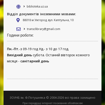
biblioteka.uz.ua
Відділ документів іноземними мовами:
88018 м Ужгород, вул. Капітульна, 10
transclibrary@gmail.com
Години роботи:
Пн.-Пт.
-з 09-19 год Нд.- з 10 до 17 год.
Вихідний день
субота. Останній вівторок кожного
місяця -
санітарний день
ЗОУНБ ім. Ф.Потушняка © 2004-2026 всі права захищено
При передруці інтернет посилання обов’язкове