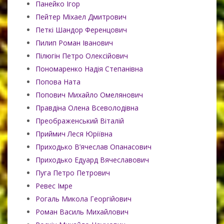
Панейко Ігор
Пейтер Міхаел Дмитрович
Петкі Шандор Ференцович
Пилип Роман Іванович
Пілюгін Петро Олексійович
Пономаренко Надія Степанівна
Попова Ната
Попович Михайло Омелянович
Правдіна Олена Всеволодівна
Преображенський Віталій
Приймич Леся Юріївна
Приходько В’ячеслав Опанасович
Приходько Едуард Вячеславович
Пуга Петро Петрович
Ревес Імре
Рогаль Микола Георгійович
Роман Василь Михайлович