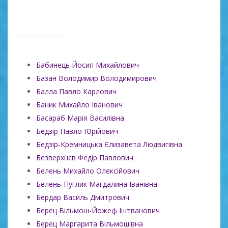
Бабинець Йосип Михайлович
Базан Володимир Володимирович
Балла Павло Карлович
Баник Михайло Іванович
Басараб Марія Василівна
Бедзір Павло Юрійович
Бедзір-Кремницька Єлизавета Людвигівна
Безверхнєв Федір Павлович
Белень Михайло Олексійович
Белень-Пуглик Магдалина Іванівна
Бердар Василь Дмитрович
Берец Вільмош-Йожеф Іштванович
Берец Маргарита Вільмошівна