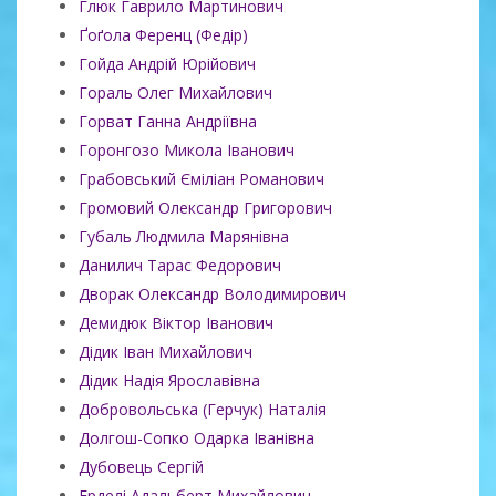
Глюк Гаврило Мартинович
Ґоґола Ференц (Федір)
Гойда Андрій Юрійович
Гораль Олег Михайлович
Горват Ганна Андріївна
Горонгозо Микола Іванович
Грабовський Єміліан Романович
Громовий Олександр Григорович
Губаль Людмила Марянівна
Данилич Тарас Федорович
Дворак Олександр Володимирович
Демидюк Віктор Іванович
Дідик Іван Михайлович
Дідик Надія Ярославівна
Добровольська (Герчук) Наталія
Долгош-Сопко Одарка Іванівна
Дубовець Сергій
Ерделі Адальберт Михайлович