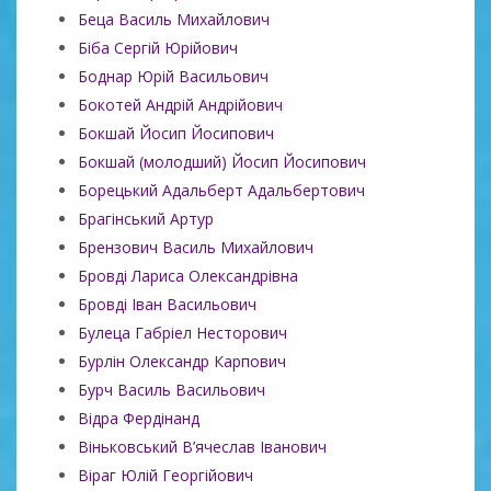
Беца Василь Михайлович
Біба Сергій Юрійович
Боднар Юрій Васильович
Бокотей Андрій Андрійович
Бокшай Йосип Йосипович
Бокшай (молодший) Йосип Йосипович
Борецький Адальберт Адальбертович
Брагінський Артур
Брензович Василь Михайлович
Бровді Лариса Олександрівна
Бровді Іван Васильович
Булеца Габріел Несторович
Бурлін Олександр Карпович
Бурч Василь Васильович
Відра Фердінанд
Віньковський В’ячеслав Іванович
Віраг Юлій Георгійович