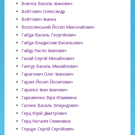
Вовчок Василь Іванович
Войтович Олександр
Войтович Іванка
Волосянський Йосип Миколайович
Габда Василь Георгійович
Габда Владислав Васильович
Гайду Ласло Іванович
Галай Сергій Михайлович
Гангур Василь Михайлович
Гарагонич Олег Іванович
Гарані Йосип Йосипович
Гарапко Іван Іванович
Гаркавенко Віра Юхимівна
Гаснюк Василь Зігмундович
Герц Юрій Дмитрович
Герц Наталія Семенівна
Глущук Сергій Сергійович