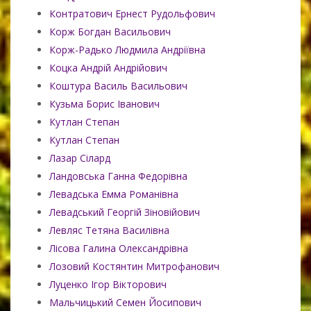
Контратович Ернест Рудольфович
Корж Богдан Васильович
Корж-Радько Людмила Андріївна
Коцка Андрій Андрійович
Коштура Василь Васильович
Кузьма Борис Іванович
Кутлан Степан
Кутлан Степан
Лазар Сілард
Ландовська Ганна Федорівна
Левадська Емма Романівна
Левадський Георгій Зіновійович
Левляс Тетяна Василівна
Лісова Галина Олександрівна
Лозовий Костянтин Митрофанович
Луценко Ігор Вікторович
Мальчицький Семен Йосипович