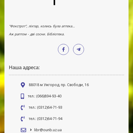
"Фокстрот", ліхтар, колись була аптека...
Аж раптом - дві сосни. Бібліотека.
Наша адреса:
88018 м Ужгород, пр. Свободи, 16
тел.: (066)894-93-40
тел.: (0312)64-71-93
тел.: (0312)64-71-94
libr@ounb.uz.ua