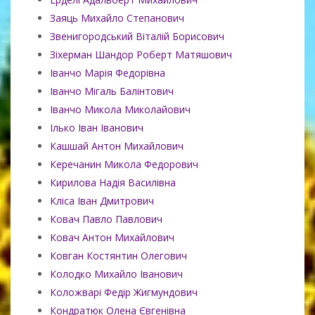
Заяць Михайло Степанович
Звенигородський Віталій Борисович
Зіхерман Шандор Роберт Матяшович
Іванчо Марія Федорівна
Іванчо Мігаль Балінтович
Іванчо Микола Миколайович
Ілько Іван Іванович
Кашшай Антон Михайлович
Керечанин Микола Федорович
Кирилова Надія Василівна
Кліса Іван Дмитрович
Ковач Павло Павлович
Ковач Антон Михайлович
Ковган Костянтин Олегович
Колодко Михайло Іванович
Коложварі Федір Жигмундович
Кондратюк Олена Євгенівна