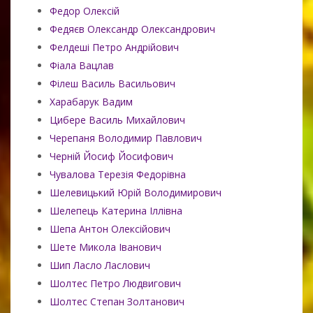
Федор Олексій
Федяєв Олександр Олександрович
Фелдеші Петро Андрійович
Фіала Вацлав
Філеш Василь Васильович
Харабарук Вадим
Цибере Василь Михайлович
Черепаня Володимир Павлович
Черній Йосиф Йосифович
Чувалова Терезія Федорівна
Шелевицький Юрій Володимирович
Шелепець Катерина Іллівна
Шепа Антон Олексійович
Шете Микола Іванович
Шип Ласло Ласлович
Шолтес Петро Людвигович
Шолтес Степан Золтанович