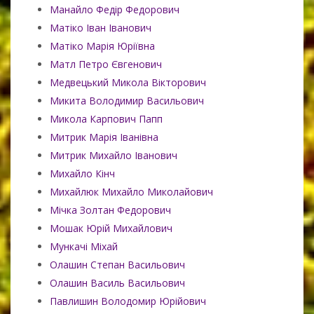
Манайло Федір Федорович
Матіко Іван Іванович
Матіко Марія Юріївна
Матл Петро Євгенович
Медвецький Микола Вікторович
Микита Володимир Васильович
Микола Карпович Папп
Митрик Марія Іванівна
Митрик Михайло Іванович
Михайло Кінч
Михайлюк Михайло Миколайович
Мічка Золтан Федорович
Мошак Юрій Михайлович
Мункачі Міхай
Олашин Степан Васильович
Олашин Василь Васильович
Павлишин Володомир Юрійович