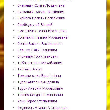
Скакандій Ольга Людвигівна
Скакандій Василь Юлійович
Скрипка Василь Васильович
Слободський Віталій
Смоленяк Степан Йосипович
Сопільняк Тетяна Михайлівна
Сочка Василь Васильович
Сташко Юлій Юлійович
Сяркевич Юрій Іванович
Табака Тарас Михайлович
Тиводар Артур
Томашевська Віра Іллівна
Турак Ангеліна Андріївна
Турок Антоній Михайлович
Тюшко Богдан Степанович
Усик Тарас Степанович
Фединець Атаназ Атаназович