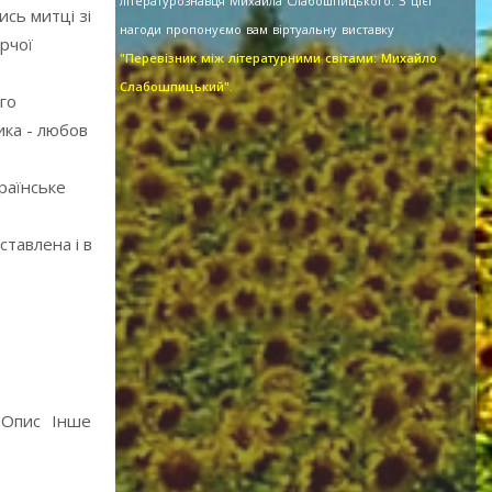
літературознавця Михайла Слабошпицького. З цієї
сь митці зі
нагоди пропонуємо вам віртуальну виставку
рчої
"Перевізник між літературними світами: Михайло
Слабошпицький".
го
ика - любов
раїнське
ставлена і в
Опис
Інше