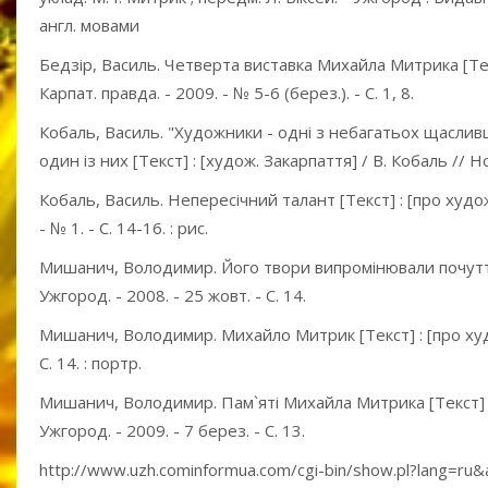
англ. мовами
Бедзір, Василь. Четверта виставка Михайла Митрика [Текст
Карпат. правда. - 2009. - № 5-6 (берез.). - С. 1, 8.
Кобаль, Василь. "Художники - одні з небагатьох щаслив
один із них [Текст] : [худож. Закарпаття] / В. Кобаль // Н
Кобаль, Василь. Непересічний талант [Текст] : [про худож
- № 1. - С. 14-16. : рис.
Мишанич, Володимир. Його твори випромінювали почуття [
Ужгород. - 2008. - 25 жовт. - С. 14.
Мишанич, Володимир. Михайло Митрик [Текст] : [про худож
С. 14. : портр.
Мишанич, Володимир. Пам`яті Михайла Митрика [Текст] : 
Ужгород. - 2009. - 7 берез. - С. 13.
http://www.uzh.cominformua.com/cgi-bin/show.pl?lang=r