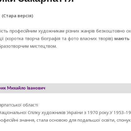
(Стара версія)
ість професійним художникам різних жанрів безкоштовно с
ї (коротка творча біографія та фото власних творів)
мають 
образотворчим мистецтвом.
ик Михайло Іванович
арпатської області
Національної Спілку художників України з 1970 року.У 1953-1
рофесійні знання, стала основою для подальшої освіти, спону