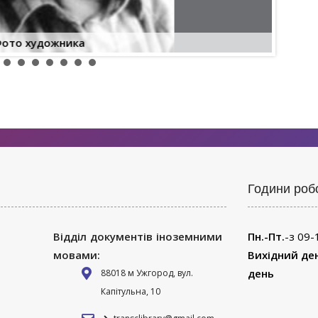
Дерев'
ото художника
Години роб
Відділ документів іноземними
Пн.-Пт.
-з 09-
мовами:
Вихідний де
день
88018 м Ужгород, вул.
Капітульна, 10