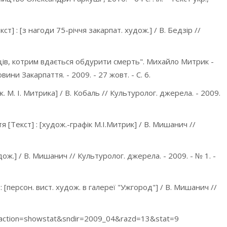
] : [з нагоди 75-річчя закарпат. худож.] / В. Бедзір //
ців, котрим вдається обдурити смерть". Михайло Митрик -
овини Закарпаття. - 2009. - 27 жовт. - С. 6.
. М. І. Митрика] / В. Кобаль // Культуролог. джерела. - 2009.
Текст] : [худож.-графік М.І.Митрик] / В. Мишанич //
.] / В. Мишанич // Культуролог. джерела. - 2009. - № 1. -
[персон. вист. худож. в галереї "Ужгород"] / В. Мишанич //
u&action=showstat&sndir=2009_04&razd=13&stat=9