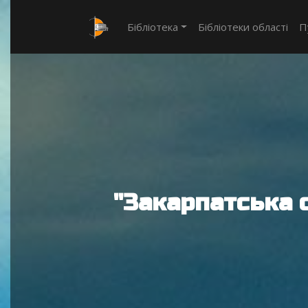
Бібліотека
Бібліотеки області
П
"Закарпатська 