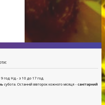
яна церква
1998 р. Полотно, олія, 70x70 см. Знаходиться у ф
обласного художнього музею імені Й. Бокшая
оти:
19 год Нд.- з 10 до 17 год.
нь
субота. Останній вівторок кожного місяця -
санітарний