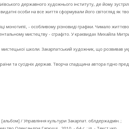
иївського державного художнього інституту, де йому зустріли
 видатні особи на все життя сформували його світогляд як тво
ці монотипії, - особливому різновиді графіки. Чимало життєво
ентальному мистецтву - сграфіто. У краєвидах Михайла Митр
 мистецької школи. Закарпатський художник, що розвивав ук
раїни та сусідніх держав. Творча спадщина автора гідно пред
 [альбом] / Управління культури Закарпат. облдержадмін. ;
ицтво Олександри Гаркуші , 2010. - 64 с. : іл. - Текст укр.,