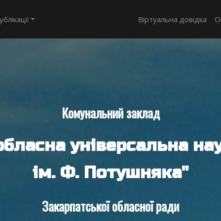
ублікації
Віртуальна довідка
О
Комунальний заклад
обласна універсальна нау
ім. Ф. Потушняка"
Закарпатської обласної ради