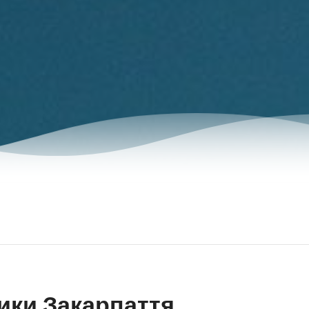
ики Закарпаття