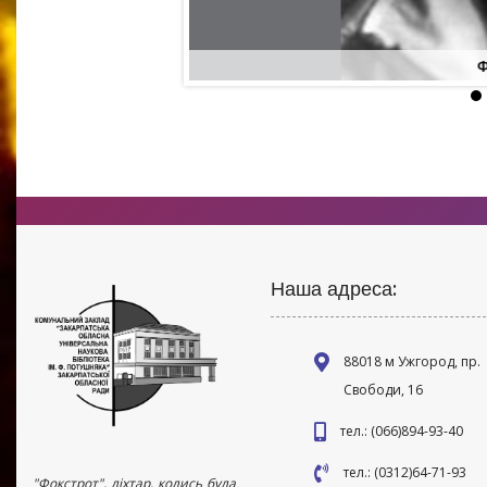
Ф
Наша адреса:
88018 м Ужгород, пр.
Свободи, 16
тел.: (066)894-93-40
тел.: (0312)64-71-93
"Фокстрот", ліхтар, колись була