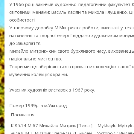
У 1966 році закінчив художньо-педагогічний факультет К
світовими іменами: Василь Касіян та Микола Глущенко. Ці
особистості.
У творчому доробку М.Митрика є роботи, виконані у техні
натхнення та творчої енергії віддано художником монум
до Закарпаття.
Михайло Митрик- син свого бурхливого часу, вихованець
національне мистецтво.
Твори митця зберігаються в приватних колекціях нашої к
музейних колекціях країни.
Учасник художніх виставок з 1967 року.
Помер 1999р. в м.Ужгород
Посилання
К 85.14 М 67 Михайло Митрик [Текст] = Mykhaylo Mytryk :
уклад. М. І. Митрик ; передм. Л. Біксей. - Ужгород : Видавн