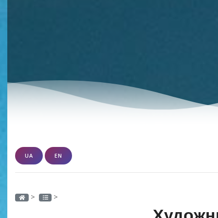
UA
EN
>
>
Художн