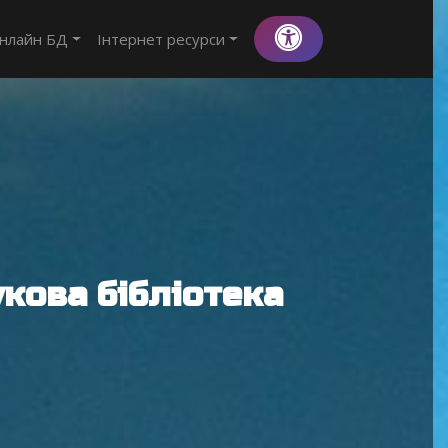
нлайн БД
Інтернет ресурси
кова бібліотека