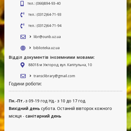
тел.: (066)894-93-40
тел.: (0312)64-71-93
тел.: (0312)64-71-94
libr@ounb.uz.ua
biblioteka.uz.ua
Відділ документів іноземними мовами:
88018 м Ужгород, вул. Капітульна, 10
transclibrary@gmail.com
Години роботи:
Пн.-Пт.
-з 09-19 год Нд.- з 10 до 17 год.
Вихідний день
субота. Останній вівторок кожного
місяця -
санітарний день