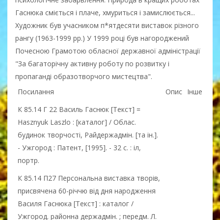
Гаснюка сміється і плаче, хмуриться і замислюється...
Художник був учасником п*ятдесяти виставок різного
рангу (1963-1999 рр.) У 1999 році був нагороджений
Почесною Грамотою обласної державної адміністрації
"За багаторічну активну роботу по розвитку і
пропаганді образотворчого мистецтва".
Посилання
Опис
Інше
К 85.14 Г 22 Василь Гаснюк [Текст] =
Hasznyuk Laszlo : [каталог] / Облас.
будинок творчості, Райдержадмін. [та ін.].
- Ужгород : Патент, [1995]. - 32 с. : іл,
портр.
К 85.14 П27 Персональна виставка творів,
присвячена 60-річчю від дня народження
Василя Гаснюка [Текст] : каталог /
Ужгород. районна держадмін. ; передм. Л.