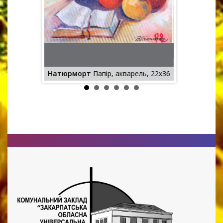
 акварель,
Свідок дав
Натюрморт
Папір, акварель, 22х36