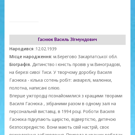
Гаснюк Василь Зігмундович
Народився
:12.02.1939
Місце народження:
м.Берегово Закарпатської обл.
Біографія.
Дитинство і юність провів у м.Виноградові,
на березі сивої Тиси. У творчому доробку Василя
Гаснюка - кілька сотень робіт: акварелі, малюнки,
полотна, написані олією.
Вперше ужгородці познайомилися з кращими творами
Василя Гаснюка , зібраними разом в одному залі на
персональній виставці, в 1994 році. Роботи Василя
Гаснюка підкупають щирістю, відвертістю, дитячою
безпосередністю. Вони мають свій настрій, своє
психологічне забарвлення. Природа в кращих роботах