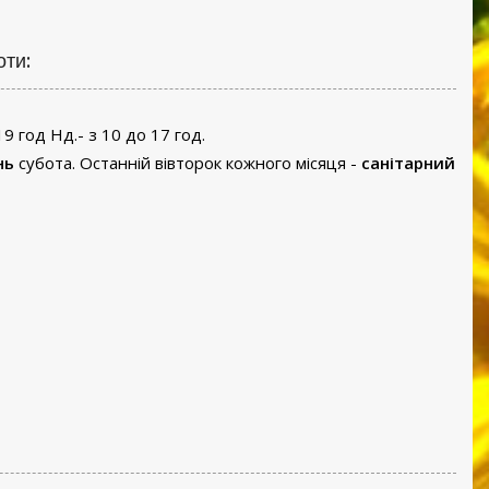
оти:
19 год Нд.- з 10 до 17 год.
нь
субота. Останній вівторок кожного місяця -
санітарний