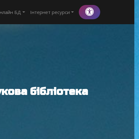
нлайн БД
Інтернет ресурси
кова бібліотека