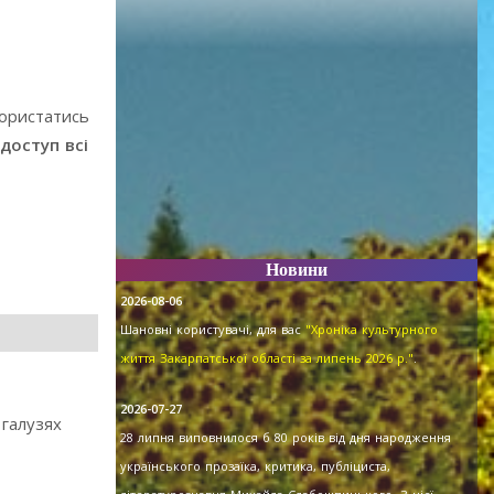
користатись
доступ всі
Новини
2026-08-06
Шановні користувачі, для вас
"Хроніка культурного
життя Закарпатської області за липень 2026 р."
.
2026-07-27
 галузях
28 липня виповнилося б 80 років від дня народження
українського прозаїка, критика, публіциста,