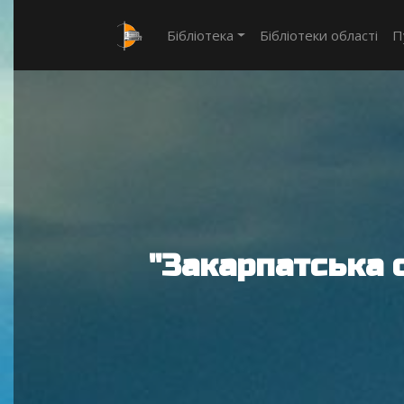
Бібліотека
Бібліотеки області
П
"Закарпатська 