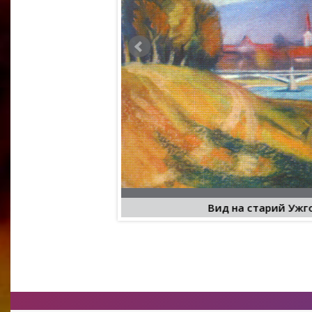
х34
Вид на старий Ужг