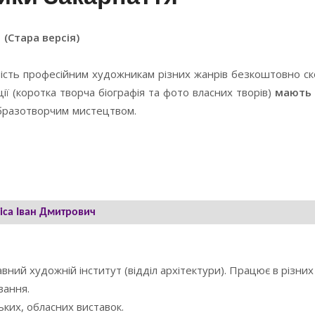
(Стара версія)
ість професійним художникам різних жанрів безкоштовно с
ї (коротка творча біографія та фото власних творів)
мають 
образотворчим мистецтвом.
іса Іван Дмитрович
вний художній інститут (відділ архітектури). Працює в різних
вання.
ьких, обласних виставок.