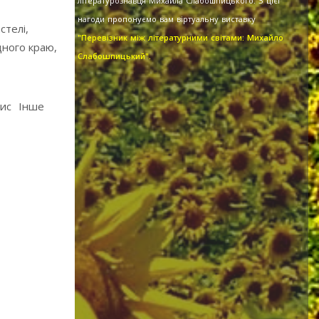
літературознавця Михайла Слабошпицького. З цієї
нагоди пропонуємо вам віртуальну виставку
стелі,
"Перевізник між літературними світами: Михайло
дного краю,
Слабошпицький".
ис
Інше