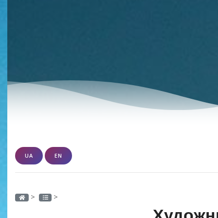
UA
EN
>
>
Художн