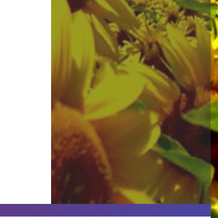
Дві старі верби
1995р. Папір, пастель, 41х61