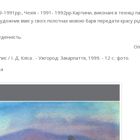
1991рр., Чехія - 1991- 1992рр.Картини, виконані в техніці па
Художник вміє у своїх полотнах мовою барв передати красу рі
денність.
Оп
 / І. Д. Кліса . - Ужгород: Закарпаття, 1999. - 12 с.: фото.
isa