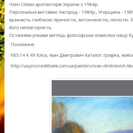
Член Спілки архітекторів України з 1984р.
Персональні виставки: Ужгород - 1989р., Угорщина - 1989-
вражають глибокою ліричністю, витонченістю, легкістю. 
його неповторність.
Останніми роками митець філософськи осмислює нашу бу
Посилання
К85.14 К 49 Кліса, Іван Дмитрович Каталог: графіка, живопис
http://ua.procreditbank.com.ua/painters/ivan-dmitrievich-kl