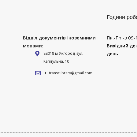
Години роб
Відділ документів іноземними
Пн.-Пт.
-з 09-
мовами:
Вихідний де
день
88018 м Ужгород, вул.
Капітульна, 10
transclibrary@gmail.com