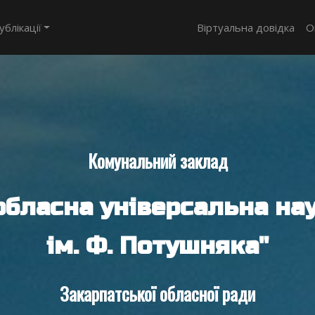
ублікації
Віртуальна довідка
О
Комунальний заклад
обласна універсальна нау
ім. Ф. Потушняка"
Закарпатської обласної ради