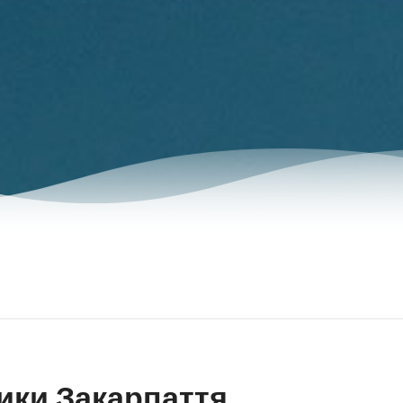
ики Закарпаття