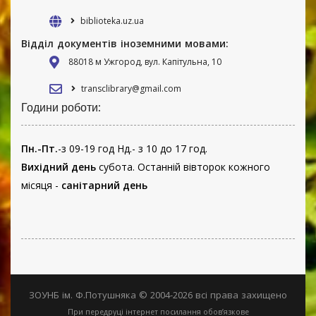
biblioteka.uz.ua
Відділ документів іноземними мовами:
88018 м Ужгород, вул. Капітульна, 10
transclibrary@gmail.com
Години роботи:
Пн.-Пт.
-з 09-19 год Нд.- з 10 до 17 год.
Вихідний день
субота. Останній вівторок кожного
місяця -
санітарний день
ЗОУНБ ім. Ф.Потушняка © 2004-2026 всі права захищено
При передруці інтернет посилання обов’язкове