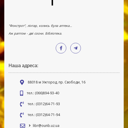
"Фокстрот", ліхтар, колись була аптека...
Аж раптом - дві сосни. Бібліотека.
Наша адреса:
88018 м Ужгород, пр. Свободи, 16
тел.: (066)894-93-40
тел.: (0312)64-71-93
тел.: (0312)64-71-94
libr@ounb.uz.ua