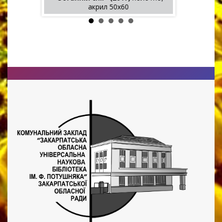
ика
акрил 50х60