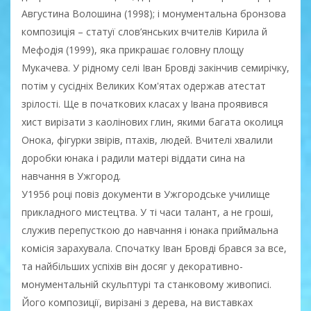
Августина Волошина (1998); і монументальна бронзова
композиція – статуї слов’янських вчителів Кирила й
Мефодія (1999), яка прикрашає головну площу
Мукачева. У рідному селі Іван Бровді закінчив семирічку,
потім у сусідніх Великих Ком'ятах одержав атестат
зрілості. Ще в початкових класах у Івана проявився
хист вирізати з каолінових глин, якими багата околиця
Онока, фігурки звірів, птахів, людей. Вчителі хвалили
доробки юнака і радили матері віддати сина на
навчання в Ужгород.
У1956 році повіз документи в Ужгородське училище
прикладного мистецтва. У ті часи талант, а не гроші,
служив перепусткою до навчання і юнака приймальна
комісія зарахувала. Спочатку Іван Бровді брався за все,
та найбільших успіхів він досяг у декоративно-
монументальній скульптурі та станковому живописі.
Його композиції, вирізані з дерева, на виставках