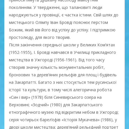
поколінням. У твердженні, що талановиті люди
народжуються у провінції, є частка істини. Свій шлях до
мистецького Олімпу Іван Бровді пояснює перстом
Божим, який вів його від успіху до успіху. І підтримкою
простолюду, для якого творив.
Після закінчення середньої школи у Великих Ком’ятах
(1952-1955), І. Бровді навчався в Училищі прикладного
мистецтва в Ужгороді (1956-1961). Від того часу
створив значну кількість монументальних робіт,
бронзових та дерев’яних рельєфів для площ і будівель
на Закарпатті. Багато з них стосується тем русинської
історії та культури, в тому числі алегорична робота
«Син і вир» (1978) біля Синевирського озера на
Верховині; «Зодчий» (1980) для Закарпатського
етнографічного музею під відкритим небом в Ужгороді;
серія чотирьох барел’єфів «Історія Мукачева» (1986), у
дворі школи мистецтва; дерев’яний рельєфний портрет