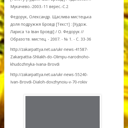
Мукачево.-2003.-11 верес.-С.2
Федорук, Олександр. Щаслива мистецька
доля подружжя Бровді [Текст] : [Худож.
Лариса та Іван Бровді] / О. Федорук //
Образотв. мистец. - 2007. - № 1. - С. 33-36
http://zakarpattya.net.ua/ukr-news-41587-
Zakarpattia-Shliakh-do-Olimpu-narodnoho-
khudozhnyka-Ivana-Brovdi
http://zakarpattya.net.ua/ukr-news-55240-
Ivan-Brovdi-Dialoh-dovzhynoiu-v-70-rokiv