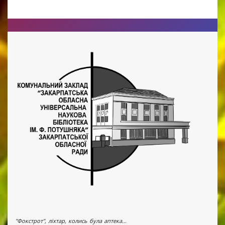
"Фокстрот", ліхтар, колись була аптека...