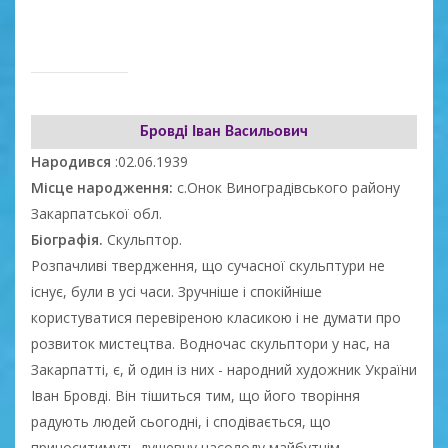
Бровді Іван Васильович
Народився
:02.06.1939
Місце народження:
с.Онок Виноградівського району
Закарпатської обл.
Біографія.
Скульптор.
Розпачливі твердження, що сучасної скульптури не
існує, були в усі часи. Зручніше і спокійніше
користуватися перевіреною класикою і не думати про
розвиток мистецтва. Водночас скульптори у нас, на
Закарпатті, є, й один із них - народний художник України
Іван Бровді. Він тішиться тим, що його творіння
радують людей сьогодні, і сподівається, що
приноситимуть душевну насолоду майбутнім