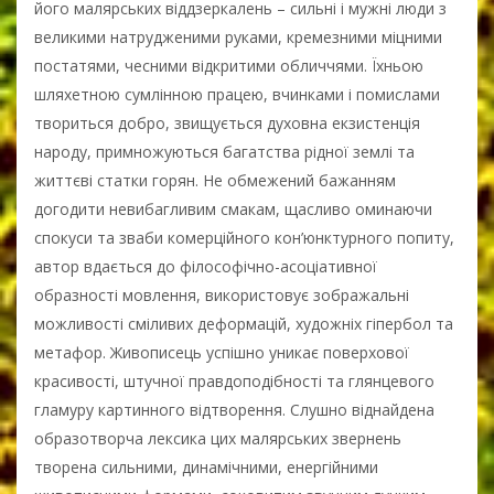
його малярських віддзеркалень – сильні і мужні люди з
великими натрудженими руками, кремезними міцними
постатями, чесними відкритими обличчями. Їхньою
шляхетною сумлінною працею, вчинками і помислами
твориться добро, звищується духовна екзистенція
народу, примножуються багатства рідної землі та
життєві статки горян. Не обмежений бажанням
догодити невибагливим смакам, щасливо оминаючи
спокуси та зваби комерційного кон’юнктурного попиту,
автор вдається до філософічно-асоціативної
образності мовлення, використовує зображальні
можливості сміливих деформацій, художніх гіпербол та
метафор. Живописець успішно уникає поверхової
красивості, штучної правдоподібності та глянцевого
гламуру картинного відтворення. Слушно віднайдена
образотворча лексика цих малярських звернень
творена сильними, динамічними, енергійними