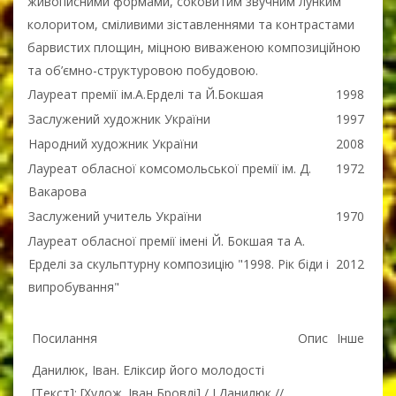
живописними формами, соковитим звучним лунким
колоритом, сміливими зіставленнями та контрастами
барвистих площин, міцною виваженою композиційною
та об’ємно-структуровою побудовою.
Лауреат премії ім.А.Ерделі та Й.Бокшая
1998
Заслужений художник України
1997
Народний художник України
2008
Лауреат обласної комсомольської премії ім. Д.
1972
Вакарова
Заслужений учитель України
1970
Лауреат обласної премії імені Й. Бокшая та А.
Ерделі за скульптурну композицію "1998. Рік біди і
2012
випробування"
Посилання
Опис
Інше
Данилюк, Іван. Еліксир його молодості
[Текст]: [Худож. Іван Бровді] / І.Данилюк //