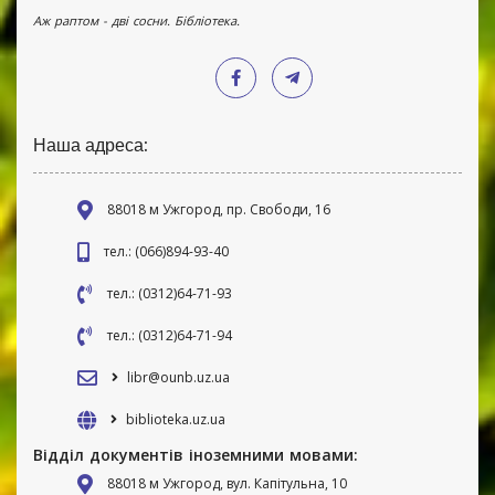
Аж раптом - дві сосни. Бібліотека.
Наша адреса:
88018 м Ужгород, пр. Свободи, 16
тел.: (066)894-93-40
тел.: (0312)64-71-93
тел.: (0312)64-71-94
libr@ounb.uz.ua
biblioteka.uz.ua
Відділ документів іноземними мовами:
88018 м Ужгород, вул. Капітульна, 10