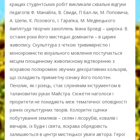
кращих студентських робіт викликали схвальні відгуки
педагогів Ф. Манайла, В. Свиди, П Бал-ли, М. Поповича,
А. Шепи, К. Лозового, І. Гарапка, М. Медвецького
Амплітуда творчих захоплень Івана Бровді – широка. В
останні роки його мистецькі домінанти – в царині
живопису. Скульптура з чіткою тривимірністю і
монохромністю візуального мовлення поступається
місцем площинному живописному відтворенню з
яскравою поліхромією звучних декоративних кольорів,
що складають прикметну ознаку його полотен.
Пензлик, як і різець, стає слухняним інструментом в
талановитих руках Майстра. Сюжетні наголоси і
пріоритети не покидають меж тематичної оповідності
ранніх скульптурних творів. Колоритні сценки
побутування земляків – селян і лісорубів, ковалів і
вівчарів, їх будні і свята, яскрава обрядовість
залишаються в центрі мистецької уваги автора. Герої