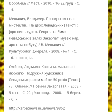
Воробець // Фест. - 2010. - 16-22 груд. - С.
14.
Мишанич, Влодимир. Понад століття в
мистецтві... На двох Левадських [Текст] :
[про вист. худож. Георгія та Емми
Левадських в залах Закарпат. музею нар.
архіт. та побуту] / В. Мишанич //
Культуролог. джерела. - 2008. - № 1. - С.
16. : портр., іл.
Олійник, Людмила. Картини, мальовані
любов'ю. Подружжя художників
Левадських разом майже 50 років [Текст]
/ Л. Олійник // Новини Закарпаття. - 2008. -
5 квіт. - С. 20. ; Ужгород. - 2008. - 15 берез.
- С. 7
http://karpatnews.in.ua/news/9862