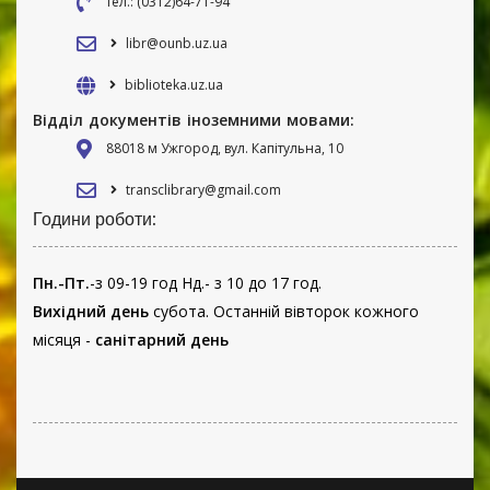
тел.: (0312)64-71-94
libr@ounb.uz.ua
biblioteka.uz.ua
Відділ документів іноземними мовами:
88018 м Ужгород, вул. Капітульна, 10
transclibrary@gmail.com
Години роботи:
Пн.-Пт.
-з 09-19 год Нд.- з 10 до 17 год.
Вихідний день
субота. Останній вівторок кожного
місяця -
санітарний день