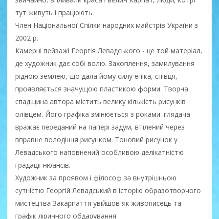
тут живуть і працюють.
Член Національної Спілки народних майстрів України з
2002 р.
Камерні пейзажі Георгія Левадського - це той матеріал,
де художник дає собі волю. Захоплення, замилування
рідною землею, що дала йому силу епіка, співця,
проявляється значущою пластикою форми. Творча
спадщина автора містить велику кількість рисунків
олівцем. Його графіка змінюється з роками. глядача
вражає переданий на папері задум, втілений через
вправне володіння рисунком. Тоновий рисунок у
Левадського наповнений особливою делікатністю
градації нюансів.
Художник за проявом і філософ за внутрішньою
сутністю Георгій Левадський в історію образотворчого
мистецтва Закарпаття увійшов як живописець та
графік ліричного обдарування.