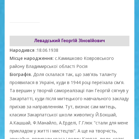
Левадський Георгій Зіновійович
Народився
:18.06.1938
Місце народження:
с.Камишково Ковровського
району Владимирської області Росія
Біографія.
Доля склалася так, що зав'язь таланту
проявилася в Україні, куди в 1944 році переїхала сім'я.
Та вершин у творчій самореалізації пан Георгій сягнув у
Закарпатті, куди після митецького навчального закладу
приїхав за направленням. Тут, визнає сам митець,
класики Закарпатської школи живопису Й.Бокшай,
А.Кашшай, Ф.Манайло, А.Ерделі, Г.Глюк "стали для мене
прикладом у житті і мистецтві". А ще на творчість,
звичайно, впливали краса і велич Карпат, люди, котрі