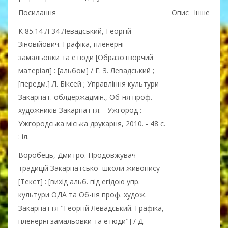
Посилання
Опис
Інше
К 85.14 Л 34 Левадський, Георгій
Зіновійович. Графіка, пленерні
замальовки та етюди [Образотворчий
матеріал] : [альбом] / Г. З. Левадський ;
[передм.] Л. Біксей ; Управління культури
Закарпат. облдержадмін., Об-ня проф.
художників Закарпаття. - Ужгород :
Ужгородська міська друкарня, 2010. - 48 с.
: іл.
Воробець, Дмитро. Продовжувач
традицій Закарпатської школи живопису
[Текст] : [вихід альб. під егідою упр.
культури ОДА та Об-ня проф. худож.
Закарпаття "Георгій Левадський. Графіка,
пленерні замальовки та етюди"] / Д.