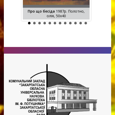
Про що бесіда
1987р. Полотно,
Мій дідик
2
олія, 70х50
олія, 50х40