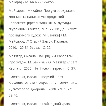
Макара] / М. Баник // Ужгор
Мейсарош, Михайло. Про ужгородського
Дон Кіхота написав ужгородський
Сервантес: [презентація кн. А. Дурунди
"Художник і бунтар, або Вічний Дон Кіхот"
про відомого худож. М. Баника] / М.
Мейсарош // Старий Замок. Паланок. -
2010. - 25-31 берез. - С. 22.
Метзгер, Оксана. Гімн рідним Карпатам:
[про худож. М. Баника] / О. Метзгер // Світ
Карпат. - 2006. - № 7 (серп.-верес.). - С. 37.
Сможаник, Василь. Творчий шлях
Михайла Баника : [худож.] / В. Сможаник //
Культуролог. джерела. - 2008. - № 1. - С.
38-40.
Сможаник, Василь. "Тобі, рідний краю, і