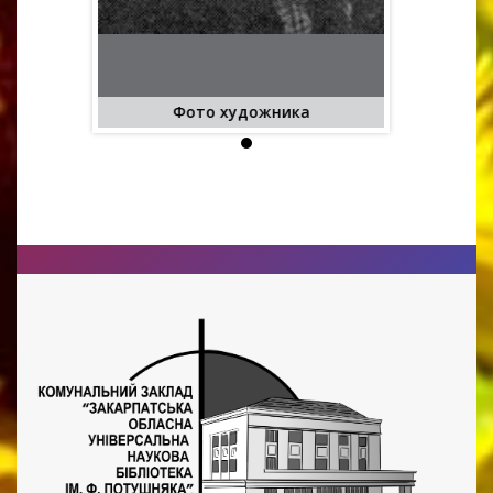
ика
Фото художника
Фот