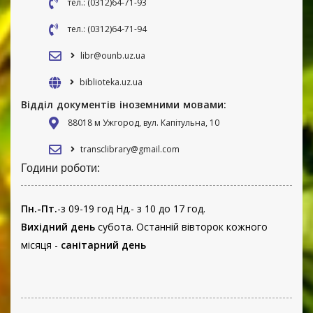
тел.: (0312)64-71-93
тел.: (0312)64-71-94
libr@ounb.uz.ua
biblioteka.uz.ua
Відділ документів іноземними мовами:
88018 м Ужгород, вул. Капітульна, 10
transclibrary@gmail.com
Години роботи:
Пн.-Пт.
-з 09-19 год Нд.- з 10 до 17 год.
Вихідний день
субота. Останній вівторок кожного
місяця -
санітарний день