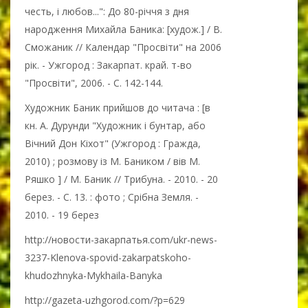
честь, і любов...": До 80-річчя з дня
народження Михайла Баника: [худож.] / В.
Сможаник // Календар "Просвіти" на 2006
рік. - Ужгород : Закарпат. край. т-во
"Просвіти", 2006. - С. 142-144.
Художник Баник прийшов до читача : [в
кн. А. Дурунди "Художник і бунтар, або
Вічний Дон Кіхот" (Ужгород : Гражда,
2010) ; розмову із М. Баником / вів М.
Ряшко ] / М. Баник // Трибуна. - 2010. - 20
берез. - С. 13. : фото ; Срібна Земля. -
2010. - 19 берез
http://новости-закарпатья.com/ukr-news-
3237-Klenova-spovid-zakarpatskoho-
khudozhnyka-Mykhaila-Banyka
http://gazeta-uzhgorod.com/?p=629