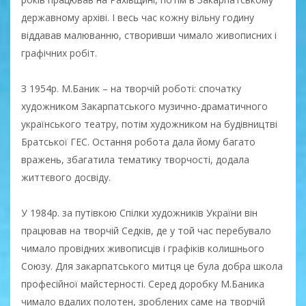
державному архіві. І весь час кожну вільну годину
віддавав малюванню, створивши чимало живописних і
графічних робіт.
З 1954р. М.Баник – на творчій роботі: спочатку
художником Закарпатського музично-драматичного
українського театру, потім художником на будівництві
Братської ГЕС. Остання робота дала йому багато
вражень, збагатила тематику творчості, додала
життєвого досвіду.
У 1984р. за путівкою Спілки художників України він
працював на творчій Седків, де у той час перебувало
чимало провідних живописців і графіків колишнього
Союзу. Для закарпатського митця це була добра школа
професійної майстерності. Серед доробку М.Баника
чимало вдалих полотен, зроблених саме на творчій