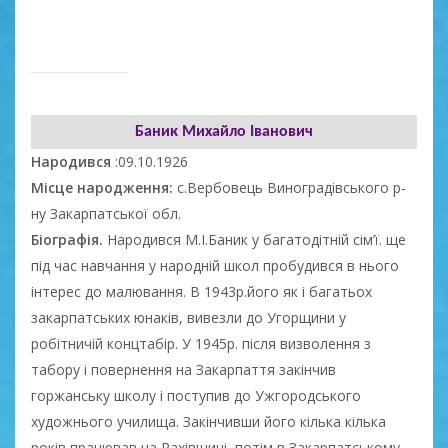
Баник Михайло Іванович
Народився
:09.10.1926
Місце народження:
с.Вербовець Виноградівського р-
ну Закарпатської обл.
Біографія.
Народився М.І.Баник у багатодітній сім’ї. ще
під час навчання у народній школ пробудився в нього
інтерес до малювання. В 1943р.його як і багатьох
закарпатських юнаків, вивезли до Угорщини у
робітничій концтабір. У 1945р. після визволення з
табору і повернення на Закарпаття закінчив
горжанську школу і поступив до Ужгородського
художнього училища. Закінчивши його кілька кілька
років працював на Рахівщині, потім в Закарпатському