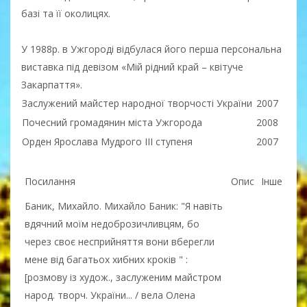
базі та її околицях.
У 1988р. в Ужгороді відбулася його перша персональна
виставка під девізом «Мій рідний край – квітуче
Закарпаття».
Заслужений майстер народної творчості України
2007
Почесний громадянин міста Ужгорода
2008
Орден Ярослава Мудрого ІІІ ступеня
2007
Посилання
Опис
Інше
Баник, Михайло. Михайло Баник: "Я навіть
вдячний моїм недоброзичливцям, бо
через своє несприйняття вони вберегли
мене від багатьох хибних кроків " :
[розмову із худож., заслуженим майстром
народ. творч. України... / вела Олена