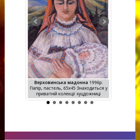
Верховинська мадонна
1996р.
ір, пастель,
Папір, пастель, 65х45 Знаходиться у
Веселий 
приватній колекції хуцдожниці
па