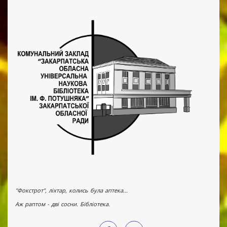
"Фокстрот", ліхтар, колись була аптека...
Аж раптом - дві сосни. Бібліотека.