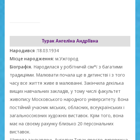
Турак Ангеліна Андріївна
Народився
:18.03.1934
Місце народження:
м.Ужгород
Біографія.
Народилася у робітничій сім*ї з багатими
традиціями. Малювати почала ще в дитинстві і з того
часу все життя живе в малюванні. Закінчила декілька
вищих навчальних закладів, у тому числі факультет
живопису Московського народного університету. Вона
постійний учасник міських, обласних, всеукраїнських і
загальносоюзних художніх виставок. Крім того, вона
має на своєму рахунку близько 20 персональних
виставок.
Широта зацікавлень Ангеліни Турак просто дивовижна.