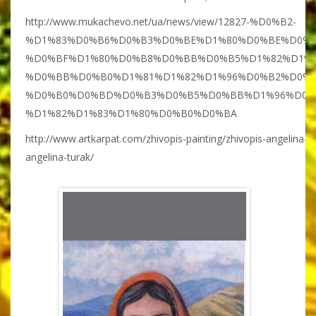
http://www.mukachevo.net/ua/news/view/12827-%D0%B2-
%D1%83%D0%B6%D0%B3%D0%BE%D1%80%D0%BE%D0%B
%D0%BF%D1%80%D0%B8%D0%BB%D0%B5%D1%82%D1%9
%D0%BB%D0%B0%D1%81%D1%82%D1%96%D0%B2%D0%B
%D0%B0%D0%BD%D0%B3%D0%B5%D0%BB%D1%96%D0%
%D1%82%D1%83%D1%80%D0%B0%D0%BA
http://www.artkarpat.com/zhivopis-painting/zhivopis-angelina-tu
angelina-turak/