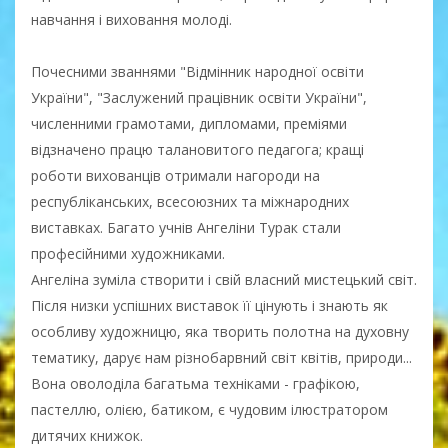
навчання і виховання молоді.
Почесними званнями "Відмінник народної освіти
України", "Заслужений працівник освіти України",
численними грамотами, дипломами, преміями
відзначено працю талановитого педагога; кращі
роботи вихованців отримали нагороди на
республіканських, всесоюзних та міжнародних
виставках. Багато учнів Ангеліни Турак стали
професійними художниками.
Ангеліна зуміла створити і свій власний мистецький світ.
Після низки успішних виставок її цінують і знають як
особливу художницю, яка творить полотна на духовну
тематику, дарує нам різнобарвний світ квітів, природи...
Вона оволоділа багатьма техніками - графікою,
пастеллю, олією, батиком, є чудовим ілюстратором
дитячих книжок.