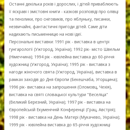
Останні декілька років і дорослих, і дітей приваблюють
її яскраві і змістовні книги - казкові розповіді про олівці
та пензлики, про сніговиків, про яблуньку, писанки,
незвичайні, фантастичні пригоди дітей. Саме діти
надихають письменницю на нові ідеї.
Персональні виставки: 1991 рік - виставка в центрі
гунгарології (Ужгород, Україна); 1992 рік- місто Швельм
(Німеччина); 1994 рік - ювілейна виставка до 60-річчя
художниці (Ужгород, Україна); 1995 рік - виставка з
нагоди жіночого свята (Ужгород, Україна), виставка в
рамках заходів до Дня Європи (Бекешчаба, Угорщина);
1996 рік- виставка на запрошення (Оломовц, Чехія),
виставка на святі словацької культури "Веселіца"
(Великий Березний, Україна); 1997 рік - виставка на
Європейській Екуменічній Конференції (Грац, Австрія);
1998 рік - виставка на День Матері (Мукачево, Україна);
1999 рік - ювілейна виставка до 65-річчя художниці