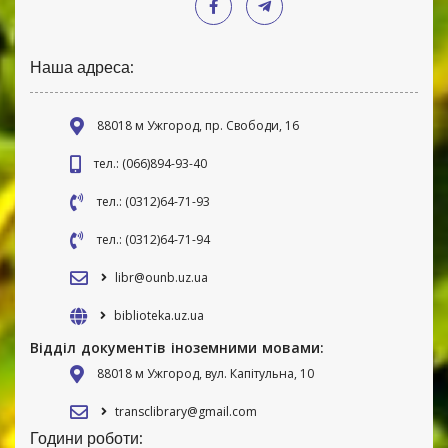
Наша адреса:
88018 м Ужгород, пр. Свободи, 16
тел.: (066)894-93-40
тел.: (0312)64-71-93
тел.: (0312)64-71-94
libr@ounb.uz.ua
biblioteka.uz.ua
Відділ документів іноземними мовами:
88018 м Ужгород, вул. Капітульна, 10
transclibrary@gmail.com
Години роботи: