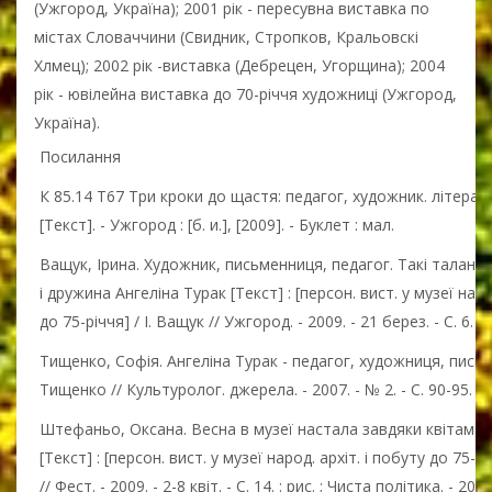
(Ужгород, Україна); 2001 рік - пересувна виставка по
містах Словаччини (Свидник, Стропков, Кральовскі
Хлмец); 2002 рік -виставка (Дебрецен, Угорщина); 2004
рік - ювілейна виставка до 70-річчя художниці (Ужгород,
Україна).
Посилання
К 85.14 Т67 Три кроки до щастя: педагог, художник. літерат
[Текст]. - Ужгород : [б. и.], [2009]. - Буклет : мал.
Ващук, Ірина. Художник, письменниця, педагог. Такі таланти
і дружина Ангеліна Турак [Текст] : [персон. вист. у музеї наро
до 75-річчя] / І. Ващук // Ужгород. - 2009. - 21 берез. - С. 6.
Тищенко, Софія. Ангеліна Турак - педагог, художниця, письм
Тищенко // Культуролог. джерела. - 2007. - № 2. - С. 90-95. : 
Штефаньо, Оксана. Весна в музеї настала завдяки квітам А
[Текст] : [персон. вист. у музеї народ. архіт. і побуту до 75-
// Фест. - 2009. - 2-8 квіт. - С. 14. : рис. ; Чиста політика. - 2009