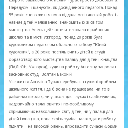
Передусім її шанують, як досвідченого педагога. Понад
55 років свого життя вона віддала освітянській роботі -
навчає дітей малюванню, знайомить їх зі світом
мистецтва. Увесь цей час вчителювала в районних
школах та в місті Ужгороді, понад 20 років була
художником-педагогом обласного табору "Юний
художник", а 20 років поспіль вчить дітей в студії
образотворчого мистецтва палацу для дітей і юнацтва
(ПАДІЮН, Ужгород), куди на роботу Ангеліну запросив
засновник студії Золтан Баконій.
Усе життя Ангеліна Турак перебуває в гущині проблем
шкільного життя. І де б вона не працювала, чи то в
районних школах, чи у школі для глухих і слабочуючих,
надзвичайно талановитих і по-особливому
сприймаючих навколишній світ, дітей, чи у палаці для
дітей і юнацтва, вона скрізь зуміла налагодити роботу,
підняти її на високий рівень, впровадити сучасні форми