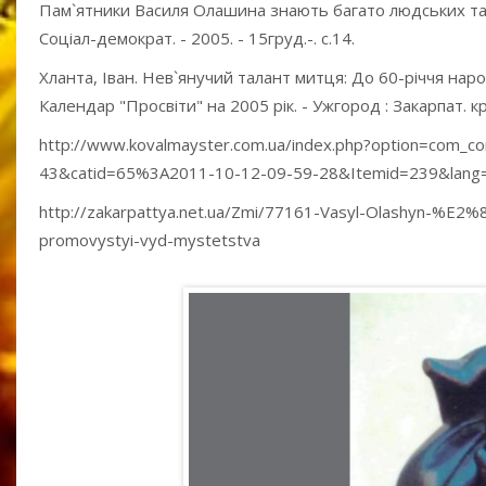
Пам`ятники Василя Олашина знають багато людських таєм
Соціал-демократ. - 2005. - 15груд.-. с.14.
Хланта, Іван. Нев`янучий талант митця: До 60-річчя нар
Календар "Просвіти" на 2005 рік. - Ужгород : Закарпат. кр
http://www.kovalmayster.com.ua/index.php?option=com_
43&catid=65%3A2011-10-12-09-59-28&Itemid=239&lang
http://zakarpattya.net.ua/Zmi/77161-Vasyl-Olashyn-%E2%80
promovystyi-vyd-mystetstva