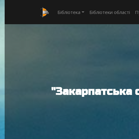
Бібліотека
Бібліотеки області
П
"Закарпатська 