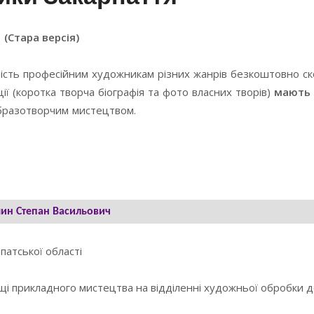
(Стара версія)
ість професійним художникам різних жанрів безкоштовно с
ї (коротка творча біографія та фото власних творів)
мають 
образотворчим мистецтвом.
ин Степан Васильович
патської області
щі прикладного мистецтва на відділенні художньої обробки д