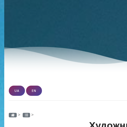
UA
EN
>
>
Художн