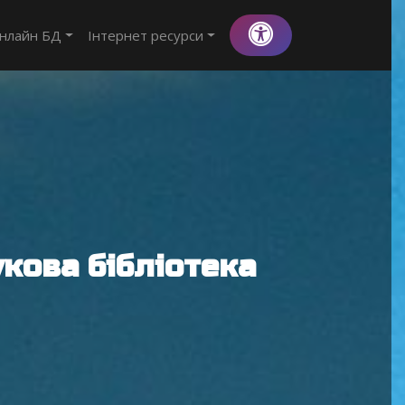
нлайн БД
Інтернет ресурси
кова бібліотека