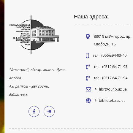
Наша адреса:
88018 м Ужгород, пр.
Свободи, 16
тел.: (066)894-93-40
тел.: (0312)64-71-93
"Фокстрот", ліхтар, колись була
аптека...
тел.: (0312)64-71-94
Аж раптом - дві сосни.
libr@ounb.uz.ua
Бібліотека.
biblioteka.uz.ua