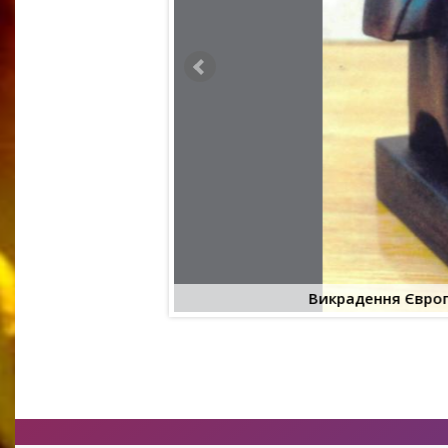
6,5
Викрадення Євро