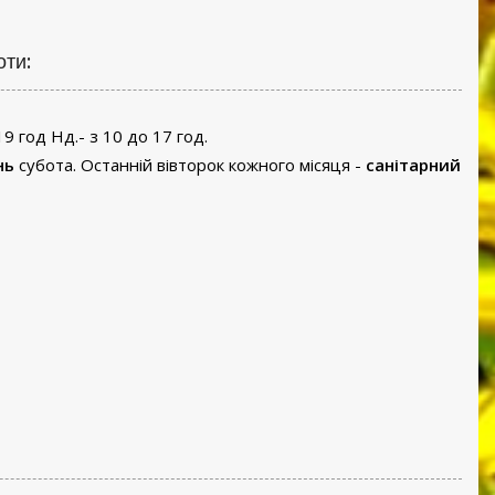
оти:
19 год Нд.- з 10 до 17 год.
нь
субота. Останній вівторок кожного місяця -
санітарний