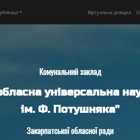
ублікації
Віртуальна довідка
О
Комунальний заклад
обласна універсальна нау
ім. Ф. Потушняка"
Закарпатської обласної ради