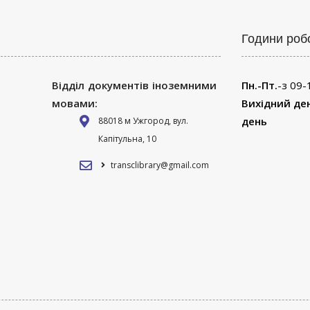
Години роб
Відділ документів іноземними
Пн.-Пт.
-з 09-
мовами:
Вихідний де
день
88018 м Ужгород, вул.
Капітульна, 10
transclibrary@gmail.com