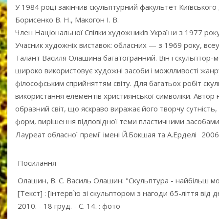
У 1984 році закінчив скульптурний факультет Київського 
Борисенко В. Н., Макогон І. В.
Член Національної Спілки художників України з 1977 року
Учасник художніх виставок: обласних — з 1969 року, все
Талант Василя Олашина багатогранний. Він і скульптор-м
широко використовує художні засоби і можлливості жанр
філософським сприйняттям світу. Для багатьох робіт ску
використання елементів християнської символіки. Автор не
образний світ, що яскраво виражає його творчу сутність, 
форм, вирішення відповідної теми пластичними засобами
Лауреат обласної премії імені Й.Бокшая та А.Ерделі
2006
Посилання
Олашин, В. С. Василь Олашин: "Скульптура - найбільш 
[Текст] : [інтерв`ю зі скульптором з нагоди 65-ліття від д
2010. - 18 груд. - С. 14. : фото