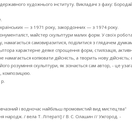
державного художнього інституту. Викладачі з фаху: Бородай 
.
українських — з 1971 року, закордонних — з 1974 року.
онументаліст, майстер скульптури малих форм. У своїх робот
у, намагається самовиразитися, поділитися з глядачем думка
льптора характерне деяке спрощення форм, стилізація, актив
 намагається копіювати дійсність, а творить нову дійсність; с
його розуміння скульптури, як зізнається сам автор, - це уза
, композицією.
 р.
мовчазний і водночас найбільш промовистий вид мистецтва"
ня народж. / вела Т. Літераті] / В. С. Олашин // Ужгород. -