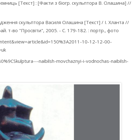
ниць [Текст] : [Факти з біогр. скульптора В. Олашина] //
одження скульптора Василя Олашина [Текст] / І. Хланта //
ай. т-во "Просвіти", 2005. - С. 179-182. : портр., фото
content&view=article&id=150%3A2011-10-12-12-00-
=uk
%9CSkulptura---naibilsh-movchaznyi-i-vodnochas-naibilsh-