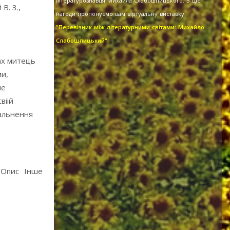
літературознавця Михайла Слабошпицького. З цієї
В. 3.,
нагоди пропонуємо вам віртуальну виставку
"Перевізник між літературними світами: Михайло
Слабошпицький".
ах митець
ми,
не
віій
гальнення
Опис
Інше