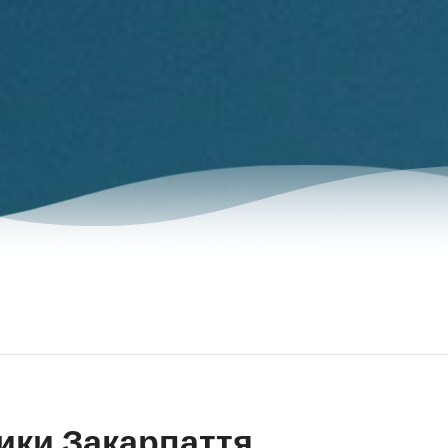
ики Закарпаття