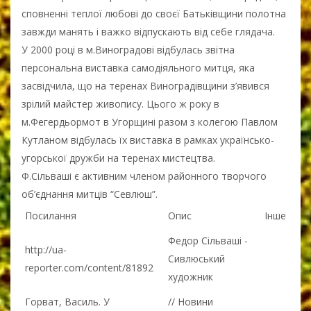
сповненні теплої любові до своєї Батьківщини полотна
завжди манять і важко відпускають від себе глядача.
У 2000 році в м.Виноградові відбулась звітна
персональна виставка самодіяльного митця, яка
засвідчила, що на теренах Виноградівщини з’явився
зрілий майстер живопису. Цього ж року в
м.Фегердьормот в Угорщині разом з колегою Павлом
Кутланом відбулась їх виставка в рамках українсько-
угорської дружби на теренах мистецтва.
Ф.Сільваші є активним членом районного творчого
об’єднання митців “Севлюш”.
Посилання
Опис
Інше
Федор Сільваші -
http://ua-
Сивлюський
reporter.com/content/81892
художник
Горват, Василь. У
// Новини