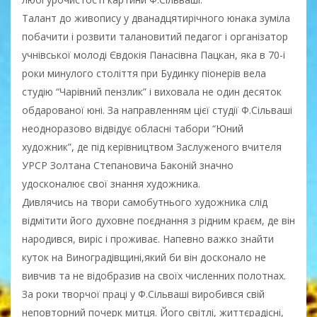
Талант до живопису у дванадцятирічного юнака зуміла
побачити і розвити талановитий педагог і організатор
учнівської молоді Євдокія Панасівна Пацкан, яка в 70-і
роки минулого століття при Будинку піонерів вела
студію “Чарівний пензлик” і виховала не один десяток
обдарованої юні. За направленням цієї студії Ф.Сільваші
неодноразово відвідує обласні табори “Юний
художник”, де під керівництвом Заслуженого вчителя
УРСР Золтана Степановича Баконій значно
удосконалює свої знання художника.
Дивлячись на твори самобутнього художника слід
відмітити його духовне поєднання з рідним краєм, де він
народився, виріс і проживає. Напевно важко знайти
куток на Виноградівщині,який би він досконало не
вивчив та не відобразив на своїх численних полотнах.
За роки творчої праці у Ф.Сільваші виробився свій
неповторний почерк митця. Його світлі, життєрадісні,