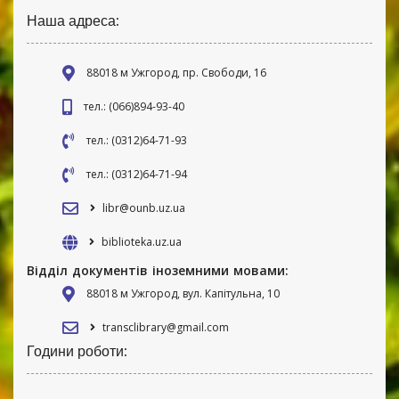
Наша адреса:
88018 м Ужгород, пр. Свободи, 16
тел.: (066)894-93-40
тел.: (0312)64-71-93
тел.: (0312)64-71-94
libr@ounb.uz.ua
biblioteka.uz.ua
Відділ документів іноземними мовами:
88018 м Ужгород, вул. Капітульна, 10
transclibrary@gmail.com
Години роботи: