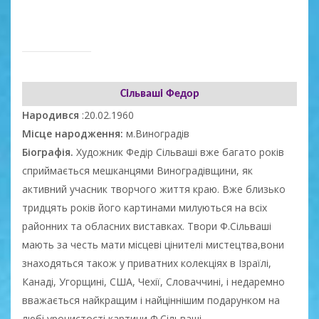
Сільваші Федор
Народився
:20.02.1960
Місце народження:
м.Виноградів
Біографія.
Художник Федір Сільваші вже багато років
сприймається мешканцями Виноградівщини, як
активний учасник творчого життя краю. Вже близько
тридцять років його картинами милуються на всіх
районних та обласних виставках. Твори Ф.Сільваші
мають за честь мати місцеві цінителі мистецтва,вони
знаходяться також у приватних колекціях в Ізраїлі,
Канаді, Угорщині, США, Чехії, Словаччині, і недаремно
вважається найкращим і найціннішим подарунком на
любі урочистості картини Ф.Сільваші.