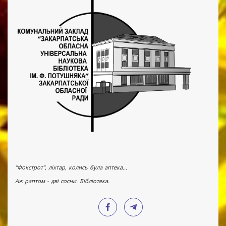
"Фокстрот", ліхтар, колись була аптека...
Аж раптом - дві сосни. Бібліотека.