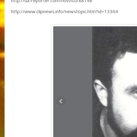
http://ua-reporter.com/novosti/88198
http://www.clipnews.info/newstopic.htm?id=13364