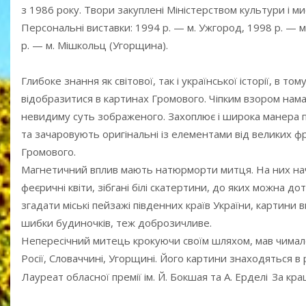
з 1986 року. Твори закуплені Міністерством культури і м
Персональні виставки: 1994 р. — м. Ужгород, 1998 р. — м
р. — м. Мішкольц (Угорщина).
Глибоке знання як світової, так і української історії, в т
відобразитися в картинах Громового. Чіпким взором намаг
невидиму суть зображеного. Захоплює і широка манера пи
та зачаровують оригінальні із елементами від великих фра
Громового.
Магнетичний вплив мають натюрморти митця. На них наче за
феєричні квіти, зібгані білі скатертини, до яких можна д
згадати міські пейзажі південних країв України, картини
шибки будиночків, теж доброзичливе.
Непересічний митець крокуючи своїм шляхом, мав чимало і
Росії, Словаччині, Угорщині. Його картини знаходяться в 
Лауреат обласної премії ім. Й. Бокшая та А. Ерделі
За кра