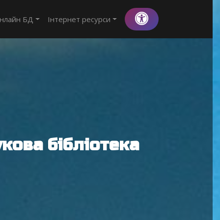
нлайн БД
Інтернет ресурси
кова бібліотека