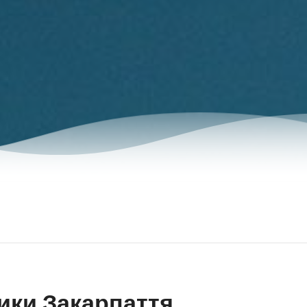
ики Закарпаття