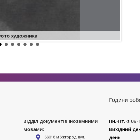
ото художника
Години роб
Відділ документів іноземними
Пн.-Пт.
-з 09-
мовами:
Вихідний де
день
88018 м Ужгород, вул.