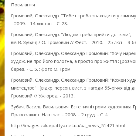
Посилання
Громовий, Олександр. "Тибет треба знаходити у самому соб
- 2009. - 14 листоп. - С. 28.
Громовий, Олександр. "Людям треба прийти до тями", - 
вів В. Зубач] / О. Громовий // Фест. - 2010. - 25 лют. - 3 б
Громовий, Олександр. Олександр Громовий: "Хочу нарешті 
худож. не про його полотна, а просто про життя : [розмову
берез. - С. 5. : фото О. Гром
Громовий, Олександр. Олександр Громовий: "Кожен худо
мистецтво" : [відкр. персон. вист. з нагоди 55-річчя від 
Громовий // Ужгород. - 2013.
Зубач, Василь Васильович. Естетичні громи художника Гро
Правозахист. Наш час. - 2008. - 2 груд. - С. 4.
http://images.zakarpattya.net.ua/ua_news_51421.html