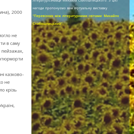
літературознавця Михайла Слабошпицького. З цієї
нагоди пропонуємо вам віртуальну виставку
ина), 2000
"Перевізник між літературними світами: Михайло
Слабошпицький".
могло не
ти в саму
у пейзажах,
 натюрморти
ні казково-
ко не
ло крізь
країні,