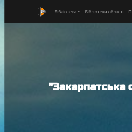
Бібліотека
Бібліотеки області
П
"Закарпатська 