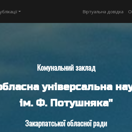
ублікації
Віртуальна довідка
О
Комунальний заклад
обласна універсальна нау
ім. Ф. Потушняка"
Закарпатської обласної ради