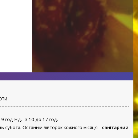
Малахітова статуетка
оти:
19 год Нд.- з 10 до 17 год.
нь
субота. Останній вівторок кожного місяця -
санітарний