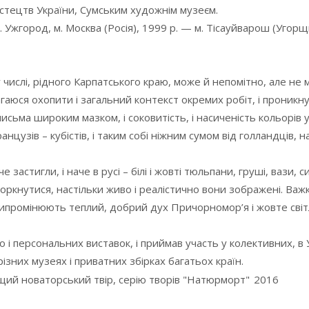
истецтв України, Сумським художнім музеєм.
. Ужгород, м. Москва (Росія), 1999 р. — м. Тісауйварош (Угорщ
ому числі, рідного Карпатського краю, може й непомітно, але не 
аюся охопити і загальний контекст окремих робіт, і проникну
сьма широким мазком, і соковитість, і насиченість кольорів 
нцузів – кубістів, і таким собі ніжним сумом від голландців,
стигли, і наче в русі – білі і жовті тюльпани, груші, вази, си
оторкнутися, настільки живо і реалістично вони зображені. Важ
 випромінюють теплий, добрий дух Причорномор’я і жовте світ
 персональних виставок, і приймав участь у колективних, в У
різних музеях і приватних збірках багатьох країн.
щий новаторський твір, серію творів "Натюрморт"
2016