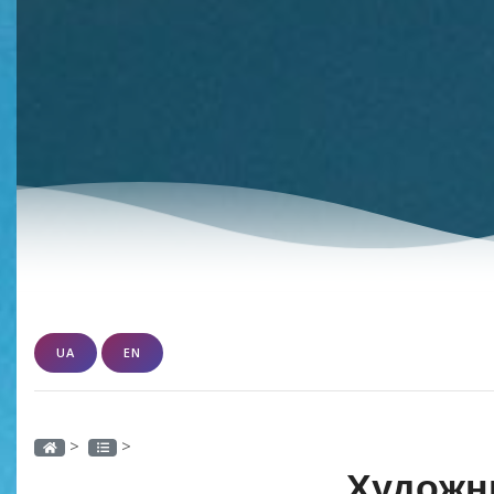
UA
EN
>
>
Художн