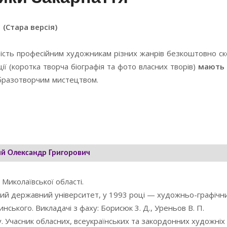
(Стара версія)
ість професійним художникам різних жанрів безкоштовно с
ї (коротка творча біографія та фото власних творів)
мають 
образотворчим мистецтвом.
й Олександр Григорович
Миколаївської області.
кий державний університет, у 1993 році — художньо-графічн
инського. Викладачі з фаху: Борисюк 3. Д., Уреньов В. П.
у. Учасник обласних, всеукраїнських та закордонних художніх