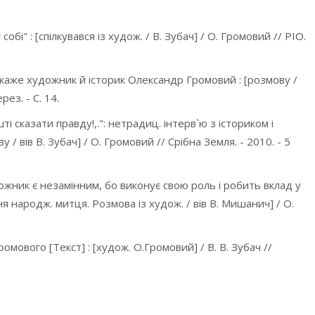
і" : [спілкувався із худож. / В. Зубач] / О. Громовий // РІО.
каже художник й історик Олександр Громовий : [розмову /
ерез. - С. 14.
сказати правду!,.": нетрадиц. інтерв`ю з істориком і
 / вів В. Зубач] / О. Громовий // Срібна Земля. - 2010. - 5
жник є незамінним, бо виконує свою роль і робить вклад у
дня народж. митця. Розмова із худож. / вів В. Мишанич] / О.
мового [Текст] : [худож. О.Громовий] / В. В. Зубач //