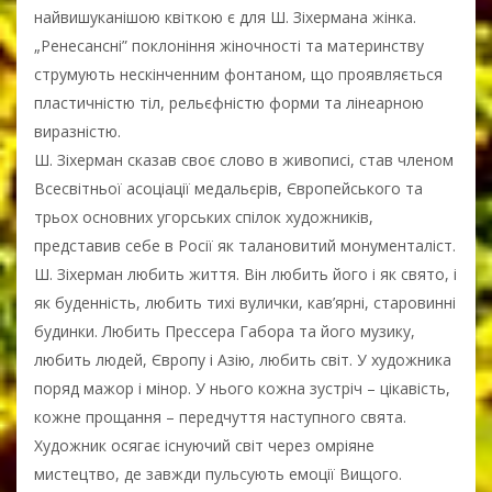
найвишуканішою квіткою є для Ш. Зіхермана жінка.
„Ренесансні” поклоніння жіночності та материнству
струмують нескінченним фонтаном, що проявляється
пластичністю тіл, рельєфністю форми та лінеарною
виразністю.
Ш. Зіхерман сказав своє слово в живописі, став членом
Всесвітньої асоціації медальєрів, Європейського та
трьох основних угорських спілок художників,
представив себе в Росії як талановитий монументаліст.
Ш. Зіхерман любить життя. Він любить його і як свято, і
як буденність, любить тихі вулички, кав’ярні, старовинні
будинки. Любить Прессера Габора та його музику,
любить людей, Європу і Азію, любить світ. У художника
поряд мажор і мінор. У нього кожна зустріч – цікавість,
кожне прощання – передчуття наступного свята.
Художник осягає існуючий світ через омріяне
мистецтво, де завжди пульсують емоції Вищого.