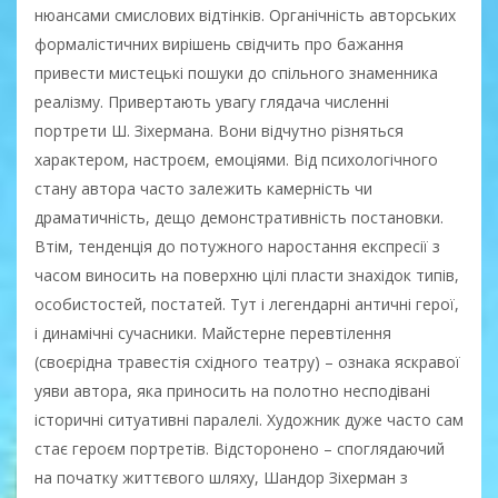
нюансами смислових відтінків. Органічність авторських
формалістичних вирішень свідчить про бажання
привести мистецькі пошуки до спільного знаменника
реалізму. Привертають увагу глядача численні
портрети Ш. Зіхермана. Вони відчутно різняться
характером, настроєм, емоціями. Від психологічного
стану автора часто залежить камерність чи
драматичність, дещо демонстративність постановки.
Втім, тенденція до потужного наростання експресії з
часом виносить на поверхню цілі пласти знахідок типів,
особистостей, постатей. Тут і легендарні античні герої,
і динамічні сучасники. Майстерне перевтілення
(своєрідна травестія східного театру) – ознака яскравої
уяви автора, яка приносить на полотно несподівані
історичні ситуативні паралелі. Художник дуже часто сам
стає героєм портретів. Відсторонено – споглядаючий
на початку життєвого шляху, Шандор Зіхерман з