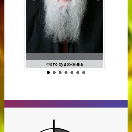
Букет
200
и
Фото художника
Знаходиться