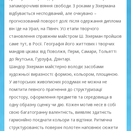
запаморочливі віяння свободи. З роками у Зіхермана
відбувається несподіваний, але очікувано –
прогнозований поворот долі: після одержання диплома
він їде на Урал, на Північ. Усі етапи творчого
становлення справжнім майстром Ш. Зіхерман пройшов
саме тут, в Росії. Географія його життєвих і творчих
мандрів цікава: від Поволжя, Пермі, Самари, Тольятті
до Якутська, Гурзуфа, Дзінтарі.
Шандор Зіхерман майстерно володіє засобами
художньої виразності: формою, кольором, площиною.
У авторських живописних роздумах не можна не
помітити певного прагнення до структуризації
простору, оформлення предметів та середовища в
одну образну сценку чи дію. Кожен мотив несе в собі
свою багатогранну валентність, виявляє здатність
гармонійно поєднати кольори та відтінки. Ритмічна
структурованість поверхні полотен наповнює сюжети