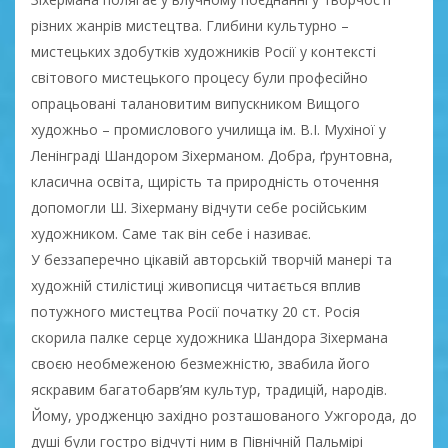
різних жанрів мистецтва. Глибини культурно –
мистецьких здобутків художників Росії у контексті
світового мистецького процесу були професійно
опрацьовані талановитим випускником Вищого
художньо – промислового училища ім. В.І. Мухіної у
Ленінграді Шандором Зіхерманом. Добра, ґрунтовна,
класична освіта, щирість та природність оточення
допомогли Ш. Зіхерману відчути себе російським
художником. Саме так він себе і називає.
У беззаперечно цікавій авторській творчій манері та
художній стилістиці живописця читається вплив
потужного мистецтва Росії початку 20 ст. Росія
скорила палке серце художника Шандора Зіхермана
своєю необмеженою безмежністю, звабила його
яскравим багатобарв’ям культур, традицій, народів.
Йому, уродженцю західно розташованого Ужгорода, до
душі були гостро відчуті ним в Північній Пальмірі