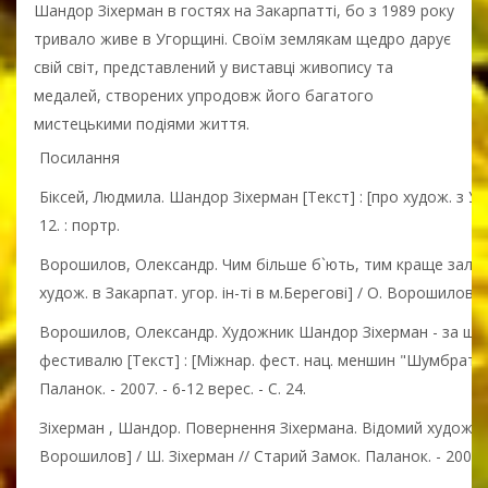
Шандор Зіхерман в гостях на Закарпатті, бо з 1989 року
тривало живе в Угорщині. Своїм землякам щедро дарує
свій світ, представлений у виставці живопису та
медалей, створених упродовж його багатого
мистецькими подіями життя.
Посилання
Біксей, Людмила. Шандор Зіхерман [Текст] : [про худож. з Уго
12. : портр.
Ворошилов, Олександр. Чим більше б`ють, тим краще залізо 
худож. в Закарпат. угор. ін-ті в м.Берегові] / О. Ворошилов //
Ворошилов, Олександр. Художник Шандор Зіхерман - за шум
фестивалю [Текст] : [Міжнар. фест. нац. меншин "Шумбрат, 
Паланок. - 2007. - 6-12 верес. - С. 24.
Зіхерман , Шандор. Повернення Зіхермана. Відомий художник 
Ворошилов] / Ш. Зіхерман // Старий Замок. Паланок. - 2006. 