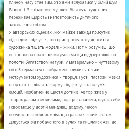
плином часу стає тим, хто вміє вслухатися у білий шум
Вічності. З співаючою мушлею біля вуха художник
переживає щирість і неповторність дитячого
захоплення світом.
У авторських сценках „ню” майже завжди присутнє
підсвідоме відчуття, що пристрасну жагу до життя
художника тішать моделі – жінки. Потім розумієш, що
це сповнена враженнями душа митця віддзеркалює на
полотні багатством натури. У матеріально – чуттєвому
світі Зіхермана усе зображене служить тільки
інструментом художника – творця. Густі, пастозні мазки
огортають і ліплять форму тіл, фіксують полум’я
емоцій, незбагненне щастя дотиків. Автор живе у
творах разом з моделями, портретованими, шукає себе
і своє місце у довгій мандрівці додому. Часом
почувається подорожнім, що грається з цим світом.
Дивується від побаченого в аулах та кишлаках Азії, де