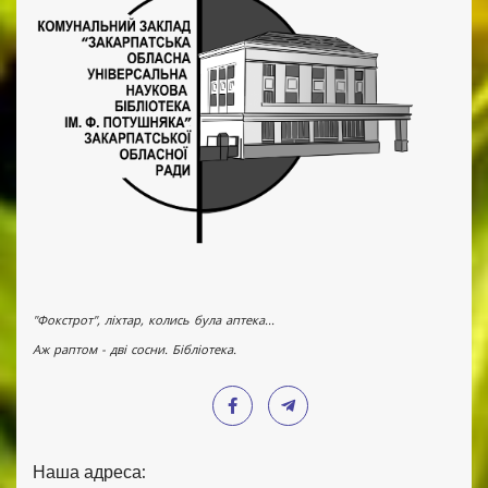
"Фокстрот", ліхтар, колись була аптека...
Аж раптом - дві сосни. Бібліотека.
Наша адреса: