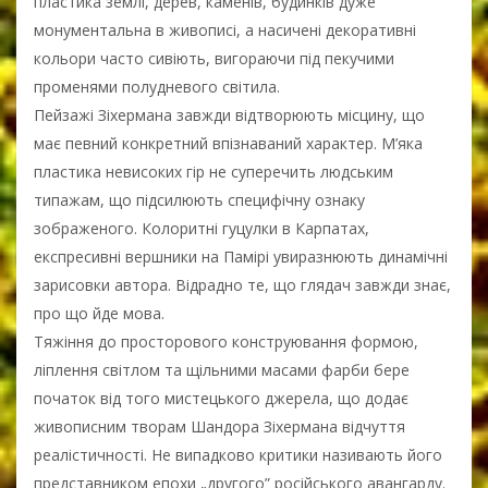
пластика землі, дерев, каменів, будинків дуже
монументальна в живописі, а насичені декоративні
кольори часто сивіють, вигораючи під пекучими
променями полудневого світила.
Пейзажі Зіхермана завжди відтворюють місцину, що
має певний конкретний впізнаваний характер. М’яка
пластика невисоких гір не суперечить людським
типажам, що підсилюють специфічну ознаку
зображеного. Колоритні гуцулки в Карпатах,
експресивні вершники на Памірі увиразнюють динамічні
зарисовки автора. Відрадно те, що глядач завжди знає,
про що йде мова.
Тяжіння до просторового конструювання формою,
ліплення світлом та щільними масами фарби бере
початок від того мистецького джерела, що додає
живописним творам Шандора Зіхермана відчуття
реалістичності. Не випадково критики називають його
представником епохи „другого” російського авангарду.