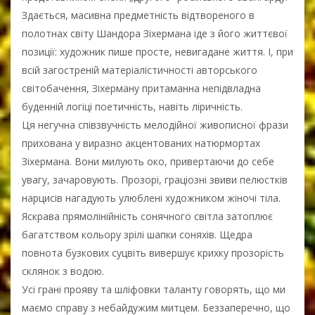
Здається, масивна предметність відтвореного в
полотнах світу Шандора Зіхермана іде з його життєвої
позиції: художник пише просте, невигадане життя. І, при
всій загостреній матеріалістичності авторського
світобачення, Зіхерману притаманна непідвладна
буденній логіці поетичність, навіть ліричність.
Ця негучна співзвучність мелодійної живописної фрази
прихована у виразно акцентованих натюрмортах
Зіхермана. Вони милують око, привертаючи до себе
увагу, зачаровують. Прозорі, граціозні звиви пелюстків
нарцисів нагадують улюблені художником жіночі тіла.
Яскрава прямолінійність сонячного світла затоплює
багатством кольору зрілі шапки соняхів. Щедра
повнота бузкових суцвіть вивершує крихку прозорість
склянок з водою.
Усі грані прояву та шліфовки таланту говорять, що ми
маємо справу з небайдужим митцем. Беззаперечно, що