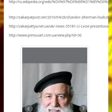
http://ru.wikipedia.org/wiki/%D0%97%D0%B8%D1%
http://zakarpatpost.net/2010/04/26/shandor-ziherman-hudozhn
http://zakarpattya.net.ua/ukr-news-55181-U-Lvovi-prezentuv
http://www.primusart.com.ua/view.php?id=30