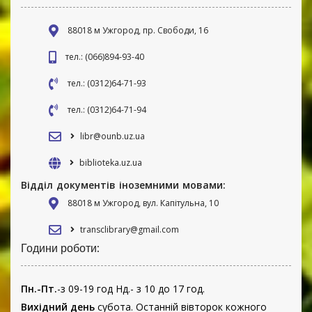
88018 м Ужгород, пр. Свободи, 16
тел.: (066)894-93-40
тел.: (0312)64-71-93
тел.: (0312)64-71-94
libr@ounb.uz.ua
biblioteka.uz.ua
Відділ документів іноземними мовами:
88018 м Ужгород, вул. Капітульна, 10
transclibrary@gmail.com
Години роботи:
Пн.-Пт.
-з 09-19 год Нд.- з 10 до 17 год.
Вихідний день
субота. Останній вівторок кожного