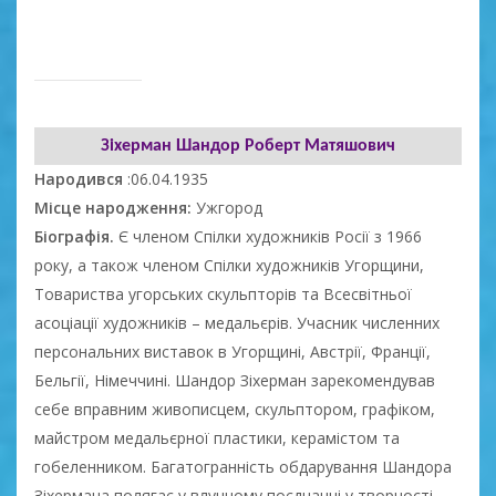
Зіхерман Шандор Роберт Матяшович
Народився
:06.04.1935
Місце народження:
Ужгород
Біографія.
Є членом Спілки художників Росії з 1966
року, а також членом Спілки художників Угорщини,
Товариства угорських скульпторів та Всесвітньої
асоціації художників – медальєрів. Учасник численних
персональних виставок в Угорщині, Австрії, Франції,
Бельгії, Німеччині. Шандор Зіхерман зарекомендував
себе вправним живописцем, скульптором, графіком,
майстром медальєрної пластики, керамістом та
гобеленником. Багатогранність обдарування Шандора
Зіхермана полягає у влучному поєднанні у творчості