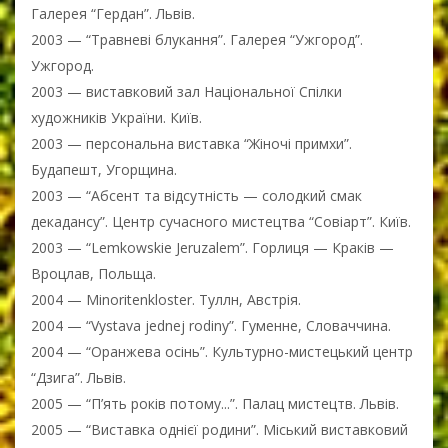
Галерея “Гердан”. Львів.
2003 — “Травневі блукання”. Галерея “Ужгород”.
Ужгород.
2003 — виставковий зал Національної Спілки
художників України. Київ.
2003 — персональна виставка “Жіночі примхи”.
Будапешт, Угорщина.
2003 — “Абсент та відсутність — солодкий смак
декадансу”. Центр сучасного мистецтва “Совіарт”. Київ.
2003 — “Lemkowskie Jeruzalem”. Горлиця — Краків —
Вроцлав, Польща.
2004 — Minoritenkloster. Туллн, Австрія.
2004 — “Vystava jednej rodiny”. Гуменне, Словаччина.
2004 — “Оранжева осінь”. Культурно-мистецький центр
“Дзига”. Львів.
2005 — “П’ять років потому...”. Палац мистецтв. Львів.
2005 — “Виставка однієї родини”. Міський виставковий