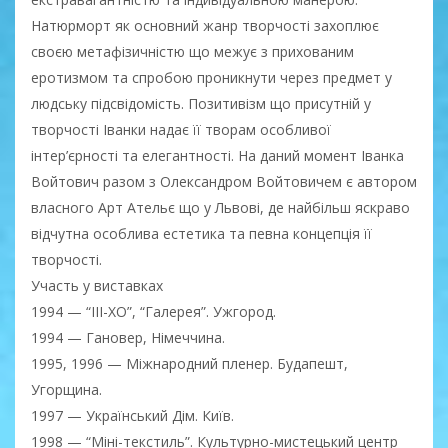
Натюрморт як основний жанр творчості захоплює
своєю метафізичністю що межує з прихованим
еротизмом та спробою проникнути через предмет у
людську підсвідомість. Позитивізм що присутній у
творчості Іванки надає її творам особливої
інтер’єрності та елегантності. На даний момент Іванка
Войтович разом з Олександром Войтовичем є автором
власного Арт Ательє що у Львові, де найбільш яскраво
відчутна особлива естетика та певна концепція її
творчості.
Участь у виставках
1994 — “ІІІ-ХО”, “Галерея”. Ужгород.
1994 — Гановер, Німеччина.
1995, 1996 — Міжнародний пленер. Будапешт,
Угорщина.
1997 — Український Дім. Київ.
1998 — “Міні-текстиль”. Культурно-мистецький центр