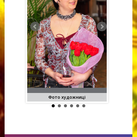
во
Фото художниці