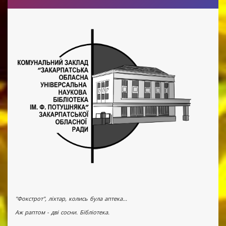
"Фокстрот", ліхтар, колись була аптека...
Аж раптом - дві сосни. Бібліотека.