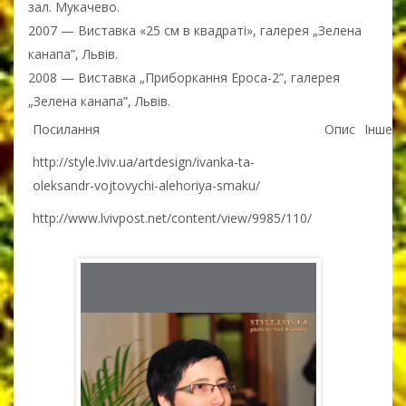
зал. Мукачево.
2007 — Виставка «25 см в квадраті», галерея „Зелена
канапа”, Львів.
2008 — Виставка „Приборкання Ероса-2”, галерея
„Зелена канапа”, Львів.
Посилання
Опис
Інше
http://style.lviv.ua/artdesign/ivanka-ta-
oleksandr-vojtovychi-alehoriya-smaku/
http://www.lvivpost.net/content/view/9985/110/