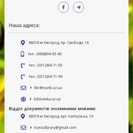
Наша адреса:
88018 м Ужгород, пр. Свободи, 16
тел.: (066)894-93-40
тел.: (0312)64-71-93
тел.: (0312)64-71-94
libr@ounb.uz.ua
biblioteka.uz.ua
Відділ документів іноземними мовами:
88018 м Ужгород, вул. Капітульна, 10
transclibrary@gmail.com