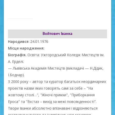
Войтович Іванка
Народився
:24.01.1976
Місце народження:
Біографія.
Освіта: Ужгородський Коледж Мистецтв ім.
А. Ерделі.
— Львівська Академія Мистецтв (викладачі — Н.Дідик,
І.Боднар).
З 2000 року – автор та куратор багатьох неординарних
проектів назви яких говорять самі за себе – "На
жовтому столі…", "Жіночі примхи", "Приборкання
Ероса" та "Екстаз – вихід за межі повсякденності".
Твори Іванки абсолютно впізнавані і відрізняються
екстравагантністю та індивідуальною манерою.