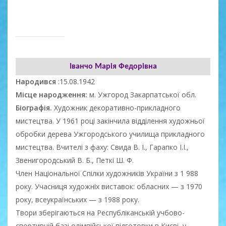
Іванчо Марія Федорівна
Народився
:15.08.1942
Місце народження:
м. Ужгород Закарпатської обл.
Біографія.
Художник декоративно-прикладного
мистецтва. У 1961 році закінчила відділення художньої
обробки дерева Ужгородського училища прикладного
мистецтва. Вчителі з фаху: Свида В. І., Гарапко І.І.,
Звенигородський В. Б., Петкі Ш. Ф.
Член Національної Спілки художників України з 1 988
року. Учасниця художніх виставок: обласних — з 1970
року, всеукраїнських — з 1988 року.
Твори зберігаються на Республіканській учбово-
спортивній базі олімпійської підготовки в Києві, у