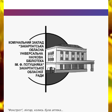
"Фокстрот", ліхтар, колись була аптека...