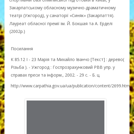
Закарпатському обласному музично-драматичному
театрі (Ужгород), у санаторії «Синяк» (Закарпаття).
Лауреат обласної премії ім. Й. Бокшая та А. Ерделі
(2002р.)
Посилання
К 85.12 І - 23 Марія та Михайло Іванчо [Текст] : дерево(
Різьба ). - Ужгород : Госпрозрахунковий РВВ упр. у
справах преси та інформ., 2002. - 29 с. - Б. ц.
http://www.carpathia.gov.ua/ua/publication/content/2699.htm