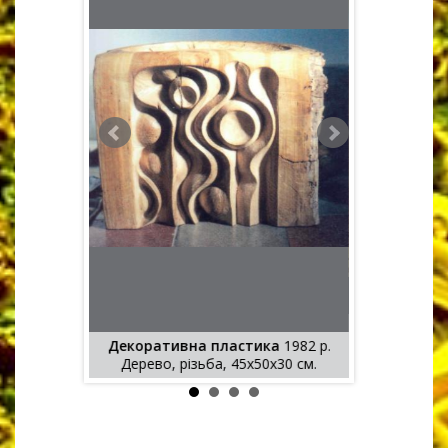
оративний
Декорати
во, різьба,
Декоративна пластика
1982 р.
Дерево, рі
анчо М.Б.)
Дерево, різьба, 45x50x30 см.
(Спільн