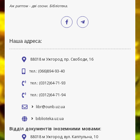
Аж раптом - дві сосни. Бібліотека.
Наша адреса:
88018 м Ужгород, пр. Свободи, 16
тел.: (066)894-93-40
тел.: (0312)64-71-93
тел.: (0312)64-71-94
libr@ounb.uz.ua
biblioteka.uz.ua
Відділ документів іноземними мовами:
88018 м Ужгород, вул. Капітульна, 10