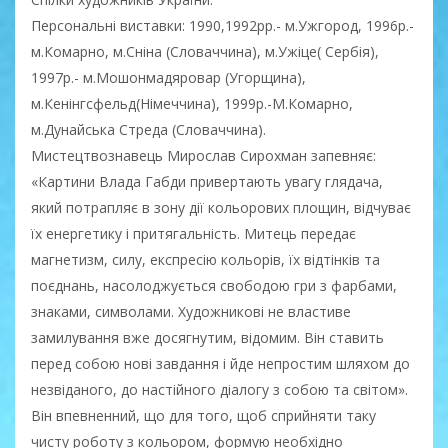
Персональні виставки: 1990,1992рр.- м.Ужгород, 1996р.-
м.Комарно, м.Сніна (Словаччина), м.Ужіце( Сербія),
1997р.- м.Мошонмадяровар (Угорщина),
м.Кенінгсфельд(Німеччина), 1999р.-М.Комарно,
м.Дунайська Стреда (Словаччина).
Мистецтвознавець Мирослав Сирохман запевняє:
«Картини Влада Габди привертають увагу глядача,
який потрапляє в зону дії кольорових площин, відчуває
їх енергетику і притягальність. Митець передає
магнетизм, силу, експресію кольорів, їх відтінків та
поєднань, насолоджується свободою гри з фарбами,
знаками, символами. Художникові не властиве
замилування вже досягнутим, відомим. Він ставить
перед собою нові завдання і йде непростим шляхом до
незвіданого, до настійного діалогу з собою та світом».
Він впевненний, що для того, щоб сприйняти таку
чисту роботу з кольором, формую необхідно