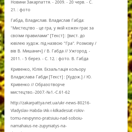
Новини Закарпаття. - 2009. - 20 черв. - С.
21. : фото
Габда, Владислав. Владислав Габда:
"Мистецтво - це гра, у якій кожен грає за
своїми правилами" [Текст] : [вист. до
ювілею худож. під назвою "Гра". Розмову /
вів В. Мишанич] / В. Габда // Ужгород. -
2011. - 5 берез. - С. 12. : фото. В. Габда
Кривенко, Юлія. Екзальтація кольору
Владислава Габди [Текст] : [Худож.] / Ю.
Кривенко // Образотворче
мистецтво.-2007.-№1.-С.61-62
http://zakarpattya.net.ua/ukr-news-80216-
Vladyslav-Habda-IAk-i-kilkadesiat-rokiv-
tomu-nevpynno-pratsiuiu-nad-soboiu-
namahaius-ne-zupyniatys-na-