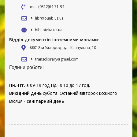
тел.: (0312)64-71-94
libr@ounb.uz.ua
biblioteka.uz.ua
Відділ документів іноземними мовами:
88018 м Ужгород, вул. Капітульна, 10
transclibrary@gmail.com
Години роботи:
Пн.-Пт.
-з 09-19 год Нд.- з 10 до 17 год.
Вихідний день
субота. Останній вівторок кожного
місяця -
санітарний день