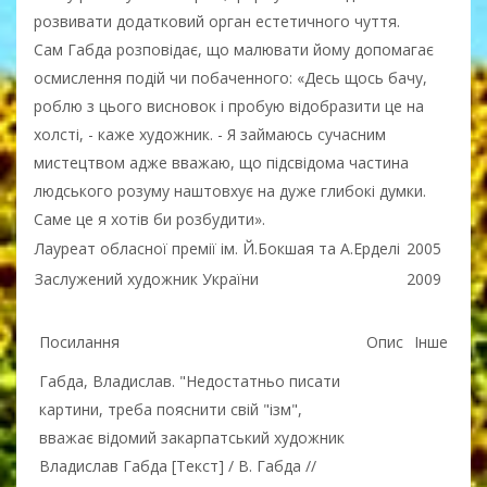
розвивати додатковий орган естетичного чуття.
Сам Габда розповідає, що малювати йому допомагає
осмислення подій чи побаченного: «Десь щось бачу,
роблю з цього висновок і пробую відобразити це на
холсті, - каже художник. - Я займаюсь сучасним
мистецтвом адже вважаю, що підсвідома частина
людського розуму наштовхує на дуже глибокі думки.
Саме це я хотів би розбудити».
Лауреат обласної премії ім. Й.Бокшая та А.Ерделі
2005
Заслужений художник України
2009
Посилання
Опис
Інше
Габда, Владислав. "Недостатньо писати
картини, треба пояснити свій "ізм",
вважає відомий закарпатський художник
Владислав Габда [Текст] / В. Габда //