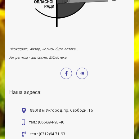
"Фокстрот", ліхтар, колись була аптека...
Аж раптом - дві сосни. Бібліотека.
Наша адреса:
88018 м Ужгород, пр. Свободи, 16
тел.: (066)894-93-40
тел.: (0312)64-71-93