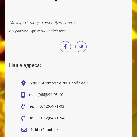
"Фокстрот", ліхтар, колись була аптека...
Аж раптом - дві сосни. Бібліотека.
Наша адреса:
88018 м Ужгород, пр. Свободи, 16
тел.: (066)894-93-40
тел.: (0312)64-71-93
тел.: (0312)64-71-94
libr@ounb.uz.ua