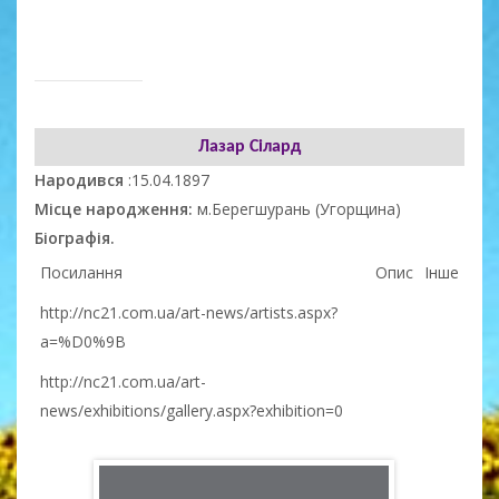
Лазар Сілард
Народився
:15.04.1897
Місце народження:
м.Берегшурань (Угорщина)
Біографія.
Посилання
Опис
Інше
http://nc21.com.ua/art-news/artists.aspx?
a=%D0%9B
http://nc21.com.ua/art-
news/exhibitions/gallery.aspx?exhibition=0