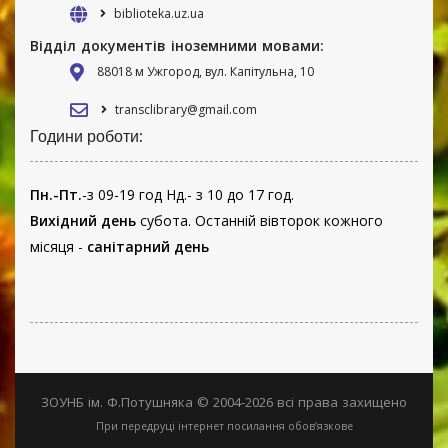
biblioteka.uz.ua
Відділ документів іноземними мовами:
88018 м Ужгород, вул. Капітульна, 10
transclibrary@gmail.com
Години роботи:
Пн.-Пт.
-з 09-19 год Нд.- з 10 до 17 год.
Вихідний день
субота. Останній вівторок кожного
місяця -
санітарний день
ЗОУНБ ім. Ф.Потушняка © 2004-2026 всі права захищено
При передруці інтернет посилання обов’язкове