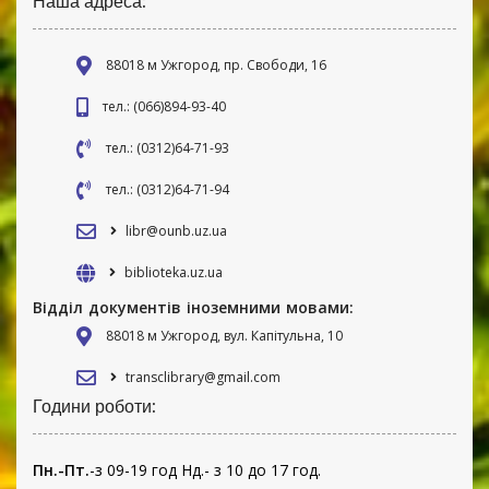
Наша адреса:
88018 м Ужгород, пр. Свободи, 16
тел.: (066)894-93-40
тел.: (0312)64-71-93
тел.: (0312)64-71-94
libr@ounb.uz.ua
biblioteka.uz.ua
Відділ документів іноземними мовами:
88018 м Ужгород, вул. Капітульна, 10
transclibrary@gmail.com
Години роботи:
Пн.-Пт.
-з 09-19 год Нд.- з 10 до 17 год.