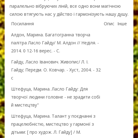
паралельно вібруючих ліній, все одно вони магічною
силою втягують нас у дійство і гармонізують нашу душу.
Посилання
Опис
Інше
Алдон, Марина. Багатогранна творча
палітра Ласло Гайду/ М. Алдон // Неділя. -
2014. 0 12-16 верес. - С.
Гайду, Ласло Іванович. Живопис/ Л. І.
Гайду; Передм. О. Ковчар. - Хуст, 2004. - 32
с
Штефуца, Марина. Ласло Гайду: Для
творчої людини головне - не зрадити собі
й мистецтву"
Штефуца, Марина. Талант у поєднанні з
працелюбністю, мистецтво у гармонії з
дітьми: [ про худож. Л. Гайду] / М.