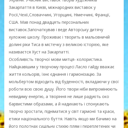
Закарпаття в Києві, міжнародних виставок у
Росії,Чехії,Словаччині, Угорщині, Німеччині, Франції,
США. Мав понад двадцять персональних
виставок.Започаткував і веде Авторську дитячу
хуложню школу. Проживає і творить в мальовничій
долині ріки Тиса в містечку з великою історією, яке
називаєтся Хуст на Закарпатті.
Особливість творчої мови митця- колористика.
Найцікавішим у творчому процесі Ласло гайду вважає
життя кольорів, їхнє єднання і гармонізацію. За
мольбертом відходить від буденності, вкладаючи у свої
роботи всю свою душу. Його твори ніби випромінюють
невидиму енергію, а творіння не лише радують око
барвистими образами, а й надихають і спонукають
творчо зростати, підніматися у світ гармонії та краси,
етики національного буття. Навіть якщо ми бачимо на
його полотнах суцільну стихію плям і переплетених чи