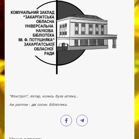
"Фокстрот", ліхтар, колись була аптека...
Аж раптом - дві сосни. Бібліотека.