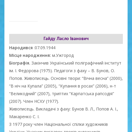
Гайду Ласло Іванович
Народився
:07.09.1944
Місце народження:
м.Ужгород
Біографія.
Закінчив Український поліграфічний інститут
ім. І. Федорова (1975). Педагоги з фаху – В. Бунов, О.
Попов. Живописець. Основні твори: “Вічна весна” (2000),
“В ніч на Купала” (2005), “Купання в росах” (2006), н-т
“Великодний” (2007), триптих “Карпатська рапсодія”
(2007). Член НСХУ (1977).
Живописець. Викладачі з фаху: Бунов В. Л., Попов А. І.,
Макаренко С. І.
З 1977 року член Національної спілки художників
України. Учасник виставок творів художників