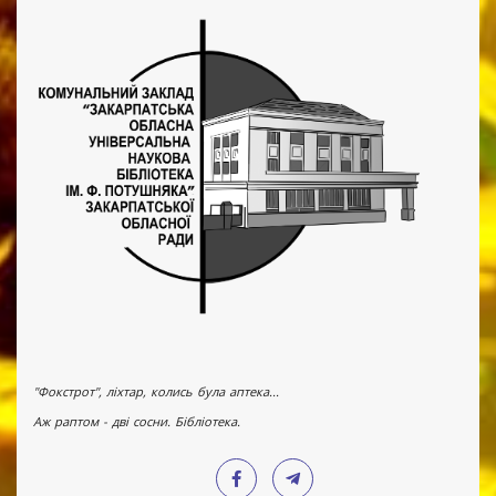
"Фокстрот", ліхтар, колись була аптека...
Аж раптом - дві сосни. Бібліотека.