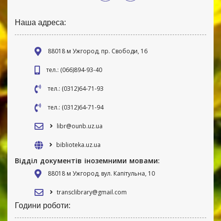
Наша адреса:
88018 м Ужгород, пр. Свободи, 16
тел.: (066)894-93-40
тел.: (0312)64-71-93
тел.: (0312)64-71-94
libr@ounb.uz.ua
biblioteka.uz.ua
Відділ документів іноземними мовами:
88018 м Ужгород, вул. Капітульна, 10
transclibrary@gmail.com
Години роботи: