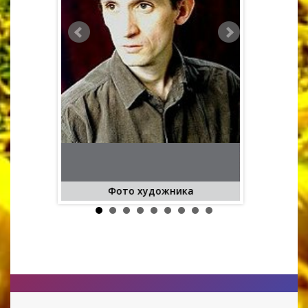
у
Фото художника
Видін