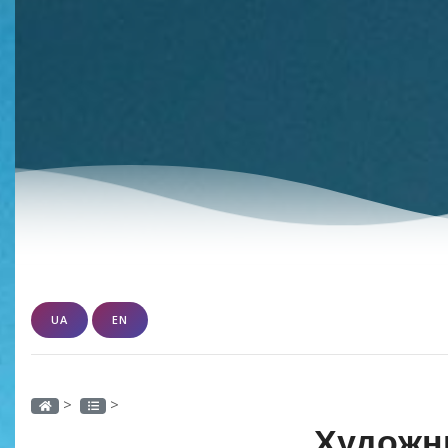
UA
EN
>
>
Художн