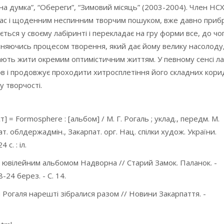
ана думка”, “Обереги”, “Зимовий місяць” (2003-2004). Член НСХ
час і щоденним неспинним творчим пошуком, вже давно приб
ться у своєму лабіринті і перекладає на гру форми все, до чо
ьняючись процесом творення, який дає йому велику насолоду,
ають жити окремим оптимістичним життям. У певному сенсі л
в і продовжує проходити хитросплетіння його складних корид
 творчості.
= Formosphere : [альбом] / М. Г. Рогаль ; уклад., передм. М.
. облдержадмін., Закарпат. орг. Нац. спілки худож. України.
 с. : іл.
ювілейним альбомом Надворна // Старий Замок. Паланок. -
18-24 берез. - С. 14.
и Рогаля нарешті зібралися разом // Новини Закарпаття. -