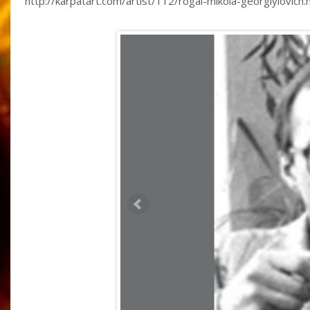
http://karpatart.com/artist/112/rogal-mikola-georgiyiovich