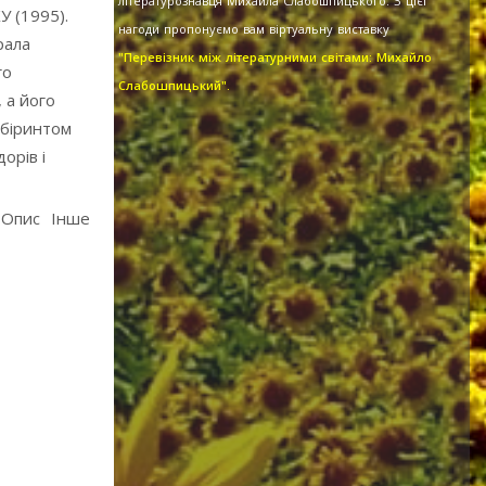
літературознавця Михайла Слабошпицького. З цієї
У (1995).
нагоди пропонуємо вам віртуальну виставку
рала
"Перевізник між літературними світами: Михайло
го
Слабошпицький".
 а його
абіринтом
орів і
Опис
Інше