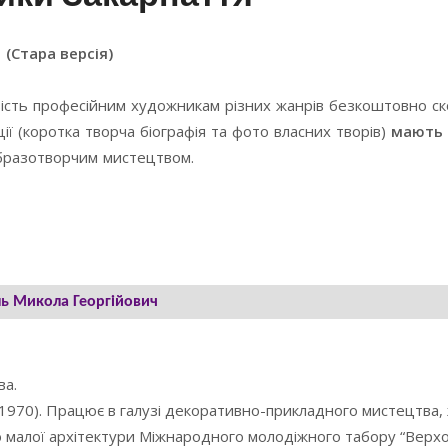
(Стара версія)
ість професійним художникам різних жанрів безкоштовно с
ї (коротка творча біографія та фото власних творів)
мають 
образотворчим мистецтвом.
ль Микола Георгійович
ва.
970). Працює в галузі декоративно-прикладного мистецтва,
ю малої архітектури Міжнародного молодіжного табору “Верх