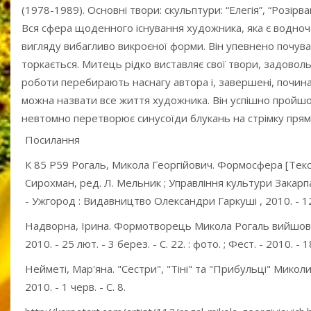
(1978-1989). Основні твори: скульптури: “Елегія”, “Розірв
Вся сфера щоденного існування художника, яка є водно
вигляду вибагливо викроєної форми. Він упевнено почуває
торкається. Митець рідко виставляє свої твори, задовол
роботи перебирають наснагу автора і, завершені, почин
можна назвати все життя художника. Він успішно пройшо
невтомно перетворює синусоїди блукань на стрімку пряму
Посилання
К 85 Р59 Рогаль, Микола Георгійович. Формосфера [Текст] 
Сирохман, ред. Л. Мельник ; Управління культури Закарпат
- Ужгород : Видавництво Олександри Гаркуші , 2010. - 124
Надворна, Ірина. Формотворець Микола Рогаль вийшов 
2010. - 25 лют. - 3 берез. - С. 22. : фото. ; Фест. - 2010. - 
Нейметі, Мар'яна. "Сестри", "Тіні" та "Прибульці" Микол
2010. - 1 черв. - С. 8.