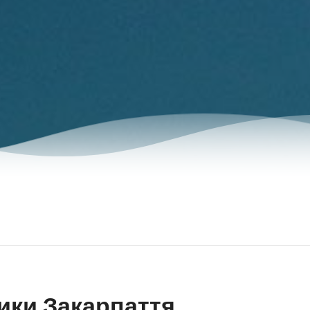
ики Закарпаття