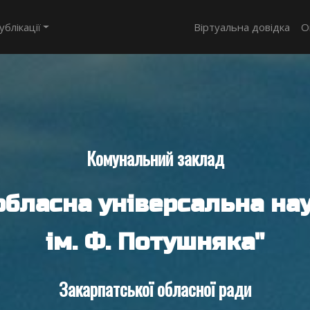
ублікації
Віртуальна довідка
О
Комунальний заклад
обласна універсальна нау
ім. Ф. Потушняка"
Закарпатської обласної ради