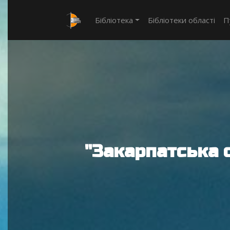
Бібліотека
Бібліотеки області
П
"Закарпатська 