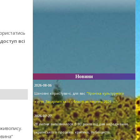
користатись
доступ всі
Новини
2026-08-06
Шановні користувачі, для вас
"Хроніка культурного
життя Закарпатської області за липень 2026 р."
.
2026-07-27
28 липня виповнилося б 80 років від дня народження
 живопису.
українського прозаїка, критика, публіциста,
овина”