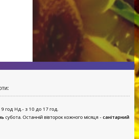
Брунька
2001р. Мармур, травертин, 21х15х9
оти:
19 год Нд.- з 10 до 17 год.
нь
субота. Останній вівторок кожного місяця -
санітарний