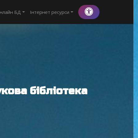
нлайн БД
Інтернет ресурси
кова бібліотека