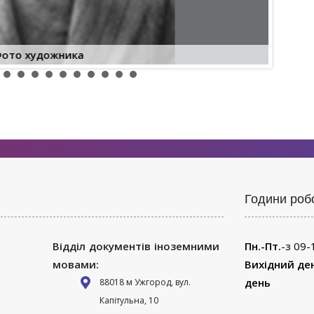
ото художника
Години роб
Відділ документів іноземними
Пн.-Пт.
-з 09-
мовами:
Вихідний де
день
88018 м Ужгород, вул.
Капітульна, 10