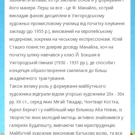
його манери. Перш за все - це Ф. Манайло, котрий
викладав фахові дисципліни в Ужгородському
художньо-промисловому училищі від початку існування
закладу (до 1955 р.), вихований на європейському
модернізмі, зокрема на чеському експрессіонізмі. Юлій
Сташко повністю довіряв досвіду Манайла, хоч на
початку шляху навчався у класі Й. Бокшая в
Ужгородській гімназії (1930 - 1931 рр.), де способи і
концепція образотворення схилялася до більш
академічного трактування.
Також велику роль у формуванні майбутнього
художника відіграли відомі угорські художники 20х - 30х
рр. ХХ ст., серед яких Мігай Тівадар, Чонтварі Костка,
Аурел Бернат і у найбільшій мірі Вільмош Аба Новак, із
творчістю яких молодий митець активно знайомився у
галереях Будапешту, вивчаючи там юриспруденцію.
Майбутній художник виконував батькову волю, та все