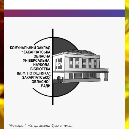
"Фокстрот", ліхтар, колись була аптека...