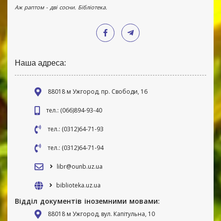
Аж раптом - дві сосни. Бібліотека.
Наша адреса:
88018 м Ужгород, пр. Свободи, 16
тел.: (066)894-93-40
тел.: (0312)64-71-93
тел.: (0312)64-71-94
libr@ounb.uz.ua
biblioteka.uz.ua
Відділ документів іноземними мовами:
88018 м Ужгород, вул. Капітульна, 10