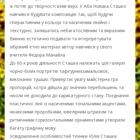
ж потяг до творчості взяв верх. У Аба Новака Сташко
навчився будувати композицію так, щоб будучи
гіперактивним у кольорі та насиченим лінійно і
текстурно, залишатись небагатослівним та виразним.
Вмінню естетично подавати та інтерпретувати
зібраний етно-матеріал автор навчився у свого
вчителя Федора Манайла.
До 60-х років діяльності Сташка належать цілі галереї
чорно-білих портретів тафігурнихзамальовок,
виконаних тушшю. Привертає увагу майстерна гра
пропорцій, котра дійшла до значних перебільшень та
ніколи не доходила до карикатурного стану. Поєднання
пластичної лінії із насиченими тональними акцентами,
нюансними проробками, ювелірним штрихом та
ритмічними горизонтальними орнаментами утворили
багату графічну мову.
Усвідомлення особливостей техніки Юлія Сташка