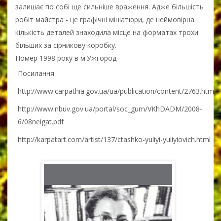
залишає по собі ще сильніше враження. Адже більшість
робіт майстра - це графічні мініатюри, де неймовірна
кількість деталей знаходила місце на форматах трохи
більших за сірникову коробку.
Помер 1998 року в м.Ужгород
Посилання
http://www.carpathia.gov.ua/ua/publication/content/2763.htm
http://www.nbuv.gov.ua/portal/soc_gum/VKhDADM/2008-
6/08neigat.pdf
http://karpatart.com/artist/137/ctashko-yuliyi-yuliyiovich.html