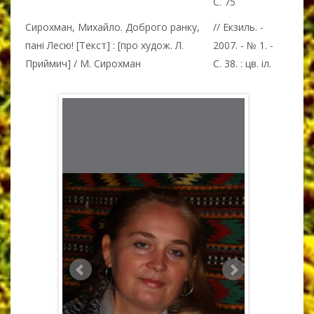
С. 75
Сирохман, Михайло. Доброго ранку,
// Екзиль. -
пані Лесю! [Текст] : [про худож. Л.
2007. - № 1. -
Приймич] / М. Сирохман
С. 38. : цв. іл.