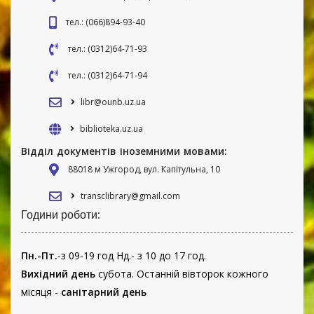
тел.: (066)894-93-40
тел.: (0312)64-71-93
тел.: (0312)64-71-94
libr@ounb.uz.ua
biblioteka.uz.ua
Відділ документів іноземними мовами:
88018 м Ужгород, вул. Капітульна, 10
transclibrary@gmail.com
Години роботи:
Пн.-Пт.
-з 09-19 год Нд.- з 10 до 17 год.
Вихідний день
субота. Останній вівторок кожного
місяця -
санітарний день