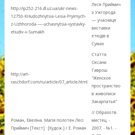
Леся Приймич
http://ip252-216.dl.uz.ua/ukr-news-
з Ужгорода
12750-KHudozhnytsia-Lesia-Pryimych-
— учасниця
z-Uzhhoroda-—-uchasnytsia-vystavky-
виставки
etiudiv-v-Sumakh
етюдів в
Сумах
Стаття
Оксани
Гаврош
http://art-
"Женское
raschdorf.com/ru/article/07_article.html
пространство
в живописи
Закарпатья"
// Образотв.
Роман, Евеліна. Магія полотен Лесі
мистец. -
Приймич [Текст] : [Худож.] / Е. Роман
2007. - №1. -