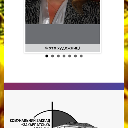
Фото художниці
Цв