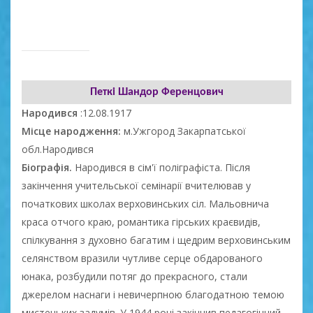
Петкі Шандор Ференцович
Народився
:12.08.1917
Місце народження:
м.Ужгород Закарпатської
обл.Народився
Біографія.
Народився в сім'ї поліграфіста. Після
закінчення учительської семінарії вчителював у
початкових школах верховинських сіл. Мальовнича
краса отчого краю, романтика гірських краєвидів,
спілкування з духовно багатим і щедрим верховинським
селянством вразили чутливе серце обдарованого
юнака, розбудили потяг до прекрасного, стали
джерелом наснаги і невичерпною благодатною темою
мистецьких задумів. У 1944 році закінчив педагогічний