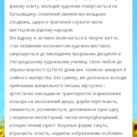
фахову освіту, молодий художник повертається на
батьківщину, сповнений хвилюючих юнацьких
сподівань, щирого прагнення служити своїм
мистецтвом рідному народові.
Він відразу ж активно включається в творче життя,
стає незмінним експонентом художніх виставок,
запрошується до викладання профільних дисциплін в
Ужгородському художньому училищі. Свою любов до
образотворчості Ш.Петкі ділив між технікою акварелі й
олійного малярства. Без сумніву, він досконало володів
прийомами акварельного письма, віртуозно і
артистично накладаючи транспарентні згармоновані
кольори на зволожений аркуш, фарби перетікають,
зливаються, розчиняються, доповнюючи одна одну,
створюючи неповторний, часом непередбачуваний
колористичний ефект. Візуальні форми тануть,
втрачають чіткість, надаючи зображенням особливої