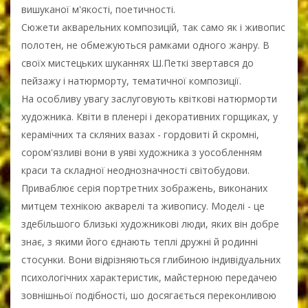
вишуканої м'якості, поетичності.
Сюжети акварельних композицій, так само як і живопис
полотен, не обмежуються рамками одного жанру. В
своїх мистецьких шуканнях Ш.Петкі звертався до
пейзажу і натюрморту, тематичної композиції.
На особливу увагу заслуговують квіткові натюрморти
художника. Квіти в пленері і декоративних горщиках, у
керамічних та скляних вазах - гордовиті й скромні,
сором'язливі вони в уяві художника з уособленням
краси та складної неоднозначності світобудови.
Приваблює серія портретних зображень, виконаних
митцем технікою акварелі та живопису. Моделі - це
здебільшого близькі художникові люди, яких він добре
знає, з якими його єднають теплі дружні й родинні
стосунки. Вони відрізняються глибиною індивідуальних
психологічних характеристик, майстерною передачею
зовнішньої подібності, шо досягається переконливою