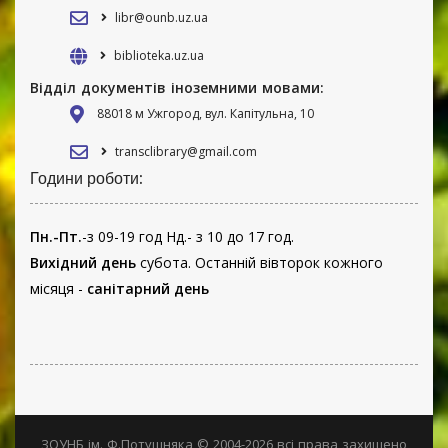
libr@ounb.uz.ua
biblioteka.uz.ua
Відділ документів іноземними мовами:
88018 м Ужгород, вул. Капітульна, 10
transclibrary@gmail.com
Години роботи:
Пн.-Пт.
-з 09-19 год Нд.- з 10 до 17 год.
Вихідний день
субота. Останній вівторок кожного
місяця -
санітарний день
ЗОУНБ ім. Ф.Потушняка © 2004-2026 всі права захищено