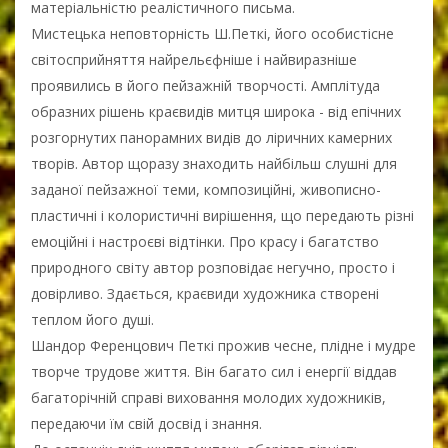
матеріальністю реалістичного письма.
Мистецька неповторність Ш.Петкі, його особистісне
світосприйняття найрельєфніше і найвиразніше
проявились в його пейзажній творчості. Амплітуда
образних рішень краєвидів митця широка - від епічних
розгорнутих панорамних видів до ліричних камерних
творів. Автор щоразу знаходить найбільш слушні для
заданої пейзажної теми, композиційні, живописно-
пластичні і колористичні вирішення, що передають різні
емоційні і настроєві відтінки. Про красу і багатство
природного світу автор розповідає негучно, просто і
довірливо. Здається, краєвиди художника створені
теплом його душі.
Шандор Ференцович Петкі прожив чесне, плідне і мудре
творче трудове життя. Він багато сил і енергії віддав
багаторічній справі виховання молодих художників,
передаючи їм свій досвід і знання.