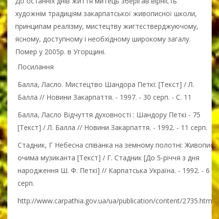
До останніх днів життя митець зберігав вірність
художнім традиціям закарпатської живописної школи,
принципам реалізму, мистецтву жигтєстверджуючому,
ясному, доступному і необхідному широкому загалу.
Помер у 2005р. в Угорщині.
Посилання
Балла, Ласло. Мистецтво Шандора Петкі: [Текст] / Л.
Балла // Новини Закарпаття. - 1997. - 30 серп. - С. 11
Балла, Ласло Відчуття духовності : Шандору Петкі - 75
[Текст] / Л. Балла // Новини Закарпаття. - 1992. - 11 серп.
Стадник, Г Небесна співанка на земному полотні: Живопис
очима музиканта [Текст] / Г. Стадник [До 5-річчя з дня
народження Ш. Ф. Петкі] // Карпатська Україна. - 1992. - 6
серп.
http://www.carpathia.gov.ua/ua/publication/content/2735.htm