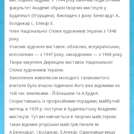
факультет Академії образотворчих мистецтв у
Будапешті (Угорщина). Викладачі з фаху: Бенкгардт А.,
Болдижар І., Елекфі Е.
Член Національної Спілки художників України з 1948
року.
Учасник художніх виставок: обласних, всеукраїнських,
всесоюзних — з 1947 року, закордонних — з 1968 року.
Твори закуплені Дирекцією виставок Національної
Спілки художників України.
Захоплення живописом молодого талановитого
вчителя було вчасно підмічено його вже відомими на
той час земляками - Й.Бокшаєм та А.Ерделі.
Скориставшись їх професійними порадами, майбутній
митець в 1939 р. поступає в Будапештську Академію
мистецтв. Тут він навчається в творчих майстернях
таких відомих угорських майстрів пензля як
А.Бенкхардт, Ї.Болдіжар, Е.Алекфі. Одержавши вищу