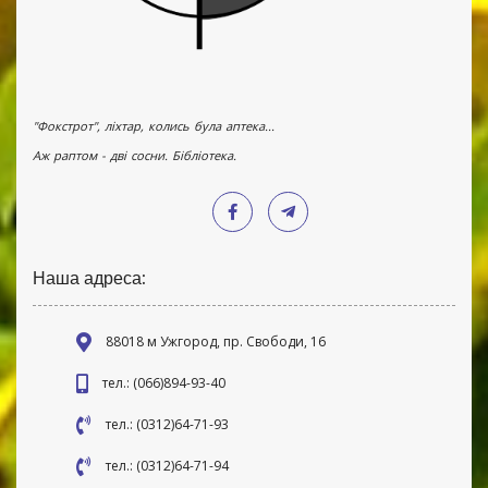
"Фокстрот", ліхтар, колись була аптека...
Аж раптом - дві сосни. Бібліотека.
Наша адреса:
88018 м Ужгород, пр. Свободи, 16
тел.: (066)894-93-40
тел.: (0312)64-71-93
тел.: (0312)64-71-94