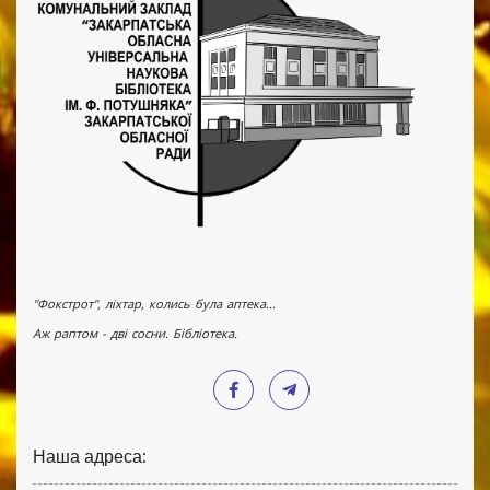
"Фокстрот", ліхтар, колись була аптека...
Аж раптом - дві сосни. Бібліотека.
Наша адреса: