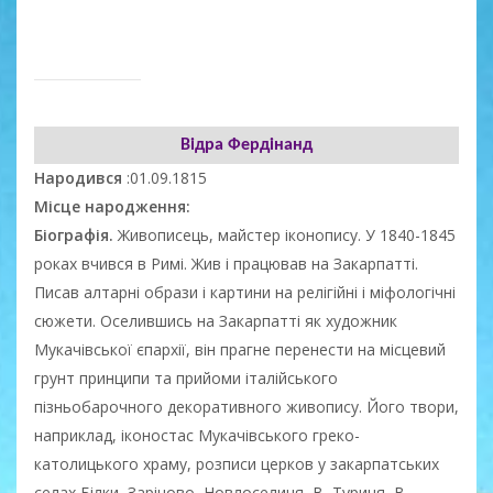
Відра Фердінанд
Народився
:01.09.1815
Місце народження:
Біографія.
Живописець, майстер іконопису. У 1840-1845
роках вчився в Римі. Жив і працював на Закарпатті.
Писав алтарні образи і картини на релігійні і міфологічні
сюжети. Оселившись на Закарпатті як художник
Мукачівської єпархії, він прагне перенести на місцевий
грунт принципи та прийоми італійського
пізньобарочного декоративного живопису. Його твори,
наприклад, іконостас Мукачівського греко-
католицького храму, розписи церков у закарпатських
селах Білки, Зарічово, Новлоселиця, В.-Туриця, В. -