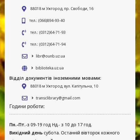
88018 м Ужгород, пр. Свободи, 16
тел.: (066)894-93-40
тел.: (0312)64-71-93
тел.: (0312)64-71-94
libr@ounb.uz.ua
biblioteka.uz.ua
Відділ документів іноземними мовами:
88018 м Ужгород, вул. Капітульна, 10
transclibrary@gmail.com
Години роботи:
Пн.-Пт.
-з 09-19 год Нд.- з 10 до 17 год.
Вихідний день
субота. Останній вівторок кожного