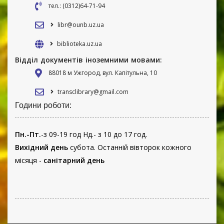
тел.: (0312)64-71-94
libr@ounb.uz.ua
biblioteka.uz.ua
Відділ документів іноземними мовами:
88018 м Ужгород, вул. Капітульна, 10
transclibrary@gmail.com
Години роботи:
Пн.-Пт.
-з 09-19 год Нд.- з 10 до 17 год.
Вихідний день
субота. Останній вівторок кожного
місяця -
санітарний день