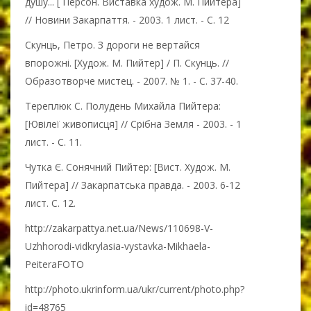
душу... [ Персон. Виставка худож. М. Пийтера]
// Новини Закарпаття. - 2003. 1 лист. - С. 12
Скунць, Петро. З дороги не вертайся
впорожні. [Худож. М. Пийтер] / П. Скунць. //
Образотворче мистец. - 2007. № 1. - С. 37-40.
Тереплюк С. Полудень Михайла Пийтера:
[Ювілеї живописця] // Срібна Земля - 2003. - 1
лист. - С. 11.
Чутка Є. Сонячний Пийтер: [Вист. Худож. М.
Пийтера] // Закарпатська правда. - 2003. 6-12
лист. С. 12.
http://zakarpattya.net.ua/News/110698-V-
Uzhhorodi-vidkrylasia-vystavka-Mikhaela-
PeiteraFOTO
http://photo.ukrinform.ua/ukr/current/photo.php?
id=48765