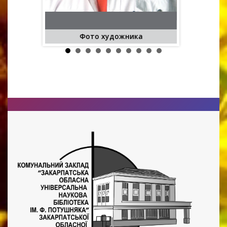
. Фабріано,
Весілля
х73
Фото художника
Фабріано