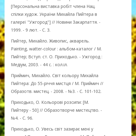
[Персональна виставка робіт члена Нац.
спілки худож. України Михайла Пийтера в
галереї "Ужгород"] // Новини Закарпаття. -
1999. - 9 лют. - С. 3.
Пийтер, Михайло. Живопис, акварель.
Painting, watter-colour : альбом-каталог / М.
Пийтер; Вступ. ст. О. Приходько. - Ужгород :
Медіум, 2003. - 44 с. : кол.іл.
Приймич, Михайло. Світ кольору Михайла
Пийтера: До 55-річчя мистця / М. Приймич //
Образотв. мистец. - 2008. - №3. - С. 101-102.
Приходько, О. Кольорові розсипи: [М.
Пийтеру - 50] // Образотворче мистецтво. -
№4. - С. 96.
Приходько, О. Увесь світ зазирає мені у