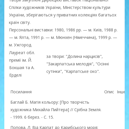
Спілки художників України, Міністерством культури
України, зберігаються у приватних колекціях багатьох
країн світу.
Персональні виставки: 1980, 1986 pp. — м. Київ, 1988 р.
— м. Ялта, 1991 р. — м. Мюнхен (Німеччина), 1999 р. —
м. Ужгород.
Лауреат обл.
за твори: "Долина нарцисів",
премії ім. Й.
"Закарпатська мелодія", "Осінні
Бокшая та А.
сутінки", "Карпатське око".
Ерделі
Посилання
Опис
Інше
Баглай Б. Магія кольору: [Про творчість
художника Михайла Пийтера] // Срібна Земля.
- 1999. 6 берез. - С. 15.
Попова, Л. Від Карпат до Карибського моря: