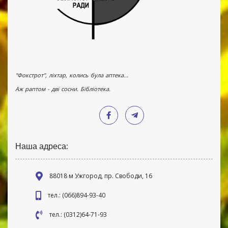
"Фокстрот", ліхтар, колись була аптека...
Аж раптом - дві сосни. Бібліотека.
Наша адреса:
88018 м Ужгород, пр. Свободи, 16
тел.: (066)894-93-40
тел.: (0312)64-71-93