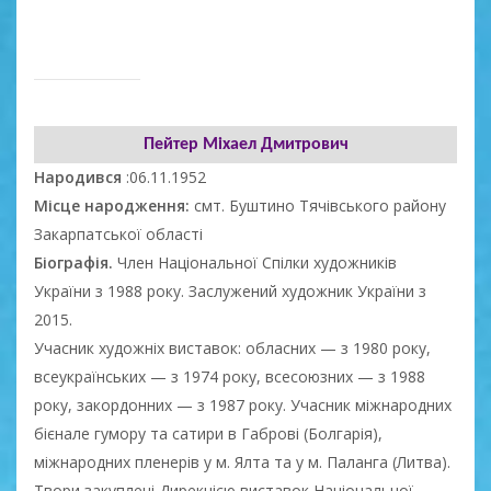
Пейтер Міхаел Дмитрович
Народився
:06.11.1952
Місце народження:
смт. Буштино Тячівського району
Закарпатської області
Біографія.
Член Національної Спілки художників
України з 1988 року. Заслужений художник України з
2015.
Учасник художніх виставок: обласних — з 1980 року,
всеукраїнських — з 1974 року, всесоюзних — з 1988
року, закордонних — з 1987 року. Учасник міжнародних
бієнале гумору та сатири в Габрові (Болгарія),
міжнародних пленерів у м. Ялта та у м. Паланга (Литва).
Твори закуплені Дирекцією виставок Національної