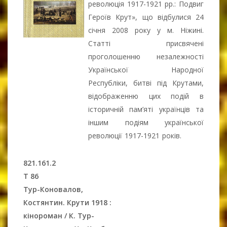
революція 1917-1921 рр.: Подвиг
Героїв Крут», що відбулися 24
січня 2008 року у м. Ніжині.
Статті присвячені
проголошенню незалежності
Української Народної
Республіки, битві під Крутами,
відображенню цих подій в
історичній пам’яті українців та
іншим подіям української
революції 1917-1921 років.
821.161.2
Т 86
Тур-Коновалов,
Костянтин.
Крути 1918 :
кінороман / К. Тур-