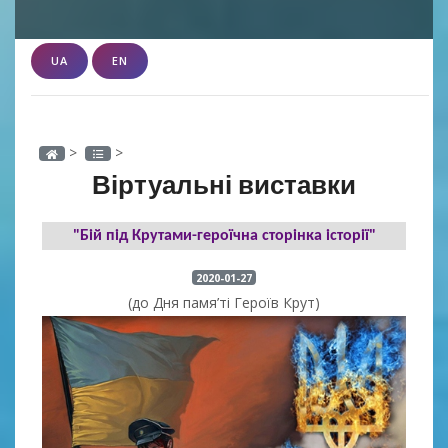
UA
EN
>
>
Віртуальні виставки
"Бій під Крутами-героїчна сторінка історії"
2020-01-27
(до Дня памя’ті Героїв Крут)