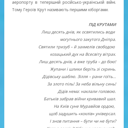
аеропорту в теперішній російсько-українській війні.
Тому Героїв Крут називають першими кіборгами.
ПІД КРУТАМИ
Лиш десять днів, як освятились води
могутнього закутого Дніпра.
Святили тризуб – й захмелів свободою
козацький дух на Всесвіту вітрах.
Лиш десять днів, а вже труба – до бою!
Жупани і шлики беріть зі скринь.
Дідівську шаблю. Зілля – рани гоїть...
За злото піль! За неба вільну синь!
Дідів нема: наклали головою.
Батьків забрав війни кривавий шал.
На Київ суне Муравйов ордою,
щоб задушить «хохлів» універсал.
І знов питання – бути чи не бути?