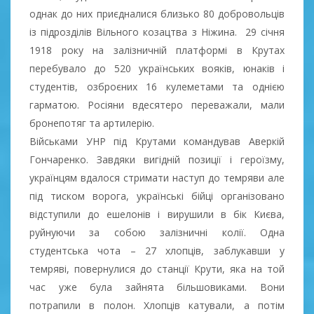
однак до них приєдналися близько 80 добровольців
із підрозділів Вільного козацтва з Ніжина. 29 січня
1918 року на залiзничнiй платформi в Крутах
перебувало до 520 українських воякiв, юнакiв і
студентiв, озброєних 16 кулеметами та однією
гарматою. Росіяни вдесятеро переважали, мали
бронепотяг та артилерію.
Військами УНР під Крутами командував Аверкій
Гончаренко. Завдяки вигідній позиції і героїзму,
українцям вдалося стримати наступ до темряви але
під тиском ворога, українські бійці організовано
відступили до ешелонів і вирушили в бік Києва,
руйнуючи за собою залізничні колії. Одна
студентська чота – 27 хлопців, заблукавши у
темряві, повернулися до станції Крути, яка на той
час уже була зайнята більшовиками. Вони
потрапили в полон. Хлопців катували, а потім