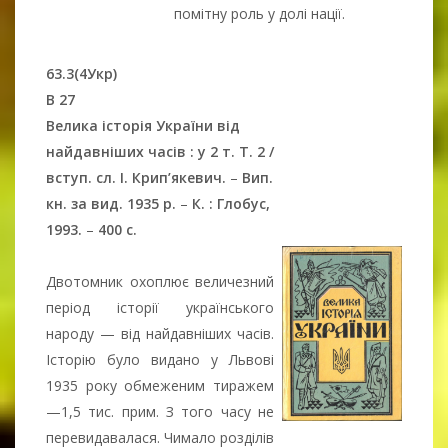
помітну роль у долі нації.
63.3(4Укр)
В 27
Велика історія України від
найдавніших часів : у 2 т. Т. 2 /
вступ. сл. І. Крип’якевич.
–
Вип.
кн. за вид. 1935 р.
–
К. : Глобус,
1993.
–
400 с.
Двотомник охоплює величезний
період історії українського
народу — від найдавніших часів.
Історію було видано у Львові
1935 року обмеженим тиражем
—1,5 тис. прим. З того часу не
перевидавалася. Чимало розділів