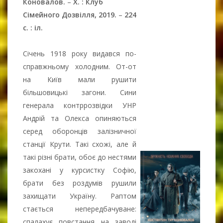
Коновалов.
–
Х. : Клуб
Сімейного Дозвілля, 2019.
–
224
с. : іл.
Січень 1918 року видався по-
справжньому холодним. От-от
на Київ мали рушити
більшовицькі загони. Сини
генерала контррозвідки УНР
Андрій та Олекса опиняються
серед оборонців залізничної
станції Крути. Такі схожі, але й
такі різні брати, обоє до нестями
закохані у курсистку Софію,
брати без роздумів рушили
захищати Україну. Раптом
стається непередбачуване:
спалахує повстання на заводі