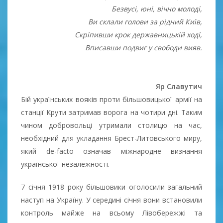
Безвусі, юні, вічно молоді,
Ви склали голови за рідний Київ,
Скріпивши крок державницькій ході,
Вписавши подвиг у свободи вияв.
Яр Славутич
Бій українських вояків проти більшовицької армії на
станції Крути затримав ворога на чотири дні. Таким
чином добровольці утримали столицю на час,
необхідний для укладання Брест-Литовського миру,
який de-facto означав міжнародне визнання
української незалежності.
7 січня 1918 року більшовики оголосили загальний
наступ на Україну. У середині січня вони встановили
контроль майже на всьому Лівобережжі та