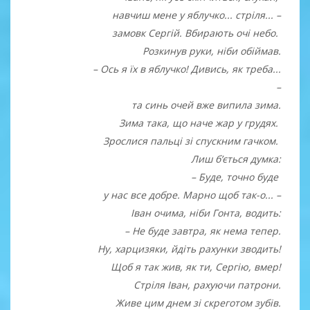
навчиш мене у яблучко... стріля... –
замовк Сергій. Вбирають очі небо.
Розкинув руки, ніби обіймав.
– Ось я їх в яблучко! Дивись, як треба...
–
та синь очей вже випила зима.
Зима така, що наче жар у грудях.
Зрослися пальці зі спускним гачком.
Лиш б’ється думка:
– Буде, точно буде
у нас все добре. Марно щоб так-о... –
Іван очима, ніби Гонта, водить:
– Не буде завтра, як нема тепер.
Ну, харцизяки, йдіть рахунки зводить!
Щоб я так жив, як ти, Сергію, вмер!
Стріля Іван, рахуючи патрони.
Живе цим днем зі скреготом зубів.