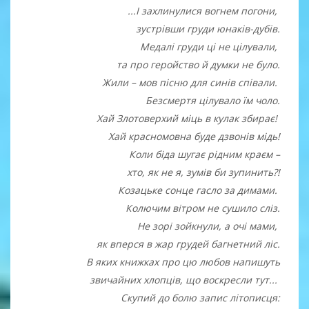
...І захлинулися вогнем погони,
зустрівши груди юнаків-дубів.
Медалі груди ці не цілували,
та про геройство й думки не було.
Жили – мов пісню для синів співали.
Безсмертя цілувало їм чоло.
Хай Злотоверхий міць в кулак збирає!
Хай красномовна буде дзвонів мідь!
Коли біда шугає рідним краєм –
хто, як не я, зумів би зупинить?!
Козацьке сонце гасло за димами.
Колючим вітром не сушило сліз.
Не зорі зойкнули, а очі мами,
як вперся в жар грудей багнетний ліс.
В яких книжках про цю любов напишуть
звичайних хлопців, що воскресли тут...
Скупий до болю запис літописця: