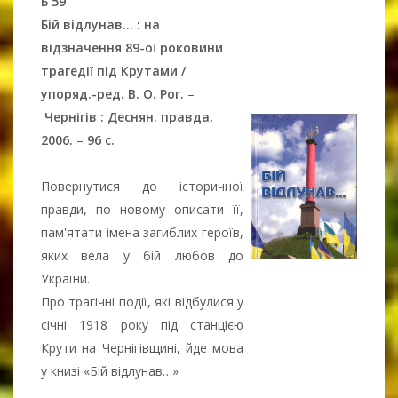
Б 59
Бій відлунав... : на
відзначення 89-ої роковини
трагедії під Крутами /
упоряд.-ред. В. О. Рог.
–
Чернігів : Деснян. правда,
2006.
–
96 с.
Повернутися до історичної
правди, по новому описати її,
пам'ятати імена загиблих героїв,
яких вела у бій любов до
України.
Про трагічні події, які відбулися у
січні 1918 року під станцією
Крути на Чернігівщині, йде мова
у книзі «Бій відлунав…»