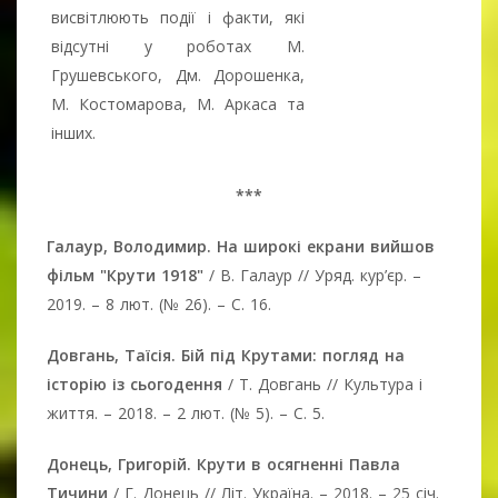
висвітлюють події і факти, які
відсутні у роботах М.
Грушевського, Дм. Дорошенка,
М. Костомарова, М. Аркаса та
інших.
***
Галаур, Володимир. На широкі екрани вийшов
фільм "Крути 1918"
/ В. Галаур // Уряд. кур’єр. –
2019. – 8 лют. (№ 26). – С. 16.
Довгань, Таїсія. Бій під Крутами: погляд на
історію із сьогодення
/ Т. Довгань // Культура і
життя. – 2018. – 2 лют. (№ 5). – С. 5.
Донець, Григорій. Крути в осягненні Павла
Тичини
/ Г. Донець // Літ. Україна. – 2018. – 25 січ.