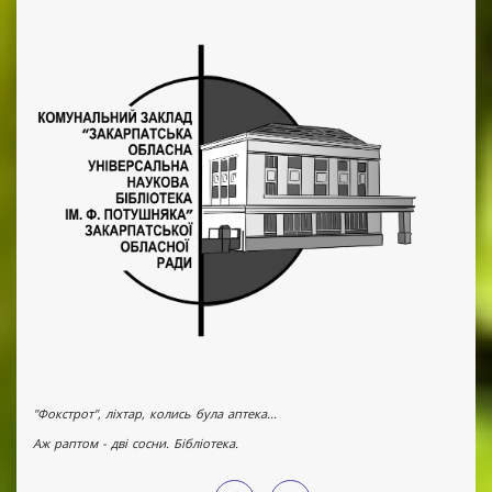
"Фокстрот", ліхтар, колись була аптека...
Аж раптом - дві сосни. Бібліотека.