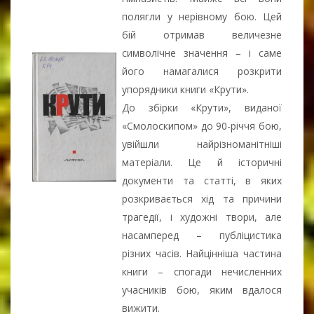
полягли у нерівному бою. Цей
бій отримав величезне
символічне значення – і саме
його намагалися розкрити
упорядники книги «Крути».
До збірки «Крути», виданої
«Смолоскипом» до 90-річчя бою,
увійшли найрізноманітніші
матеріали. Це й історичні
документи та статті, в яких
розкривається хід та причини
трагедії, і художні твори, але
насамперед – публіцистика
різних часів. Найцінніша частина
книги – спогади нечисленних
учасників бою, яким вдалося
вижити.