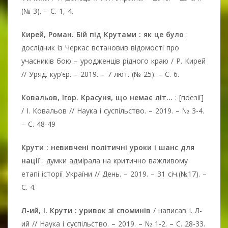
(№ 3). – С. 1, 4.
Кирей, Роман. Бій під Крутами : як це було
:
дослідник із Черкас встановив відомості про
учасників бою – уродженців рідного краю / Р. Кирей
// Уряд. кур’єр. – 2019. – 7 лют. (№ 25). – С. 6.
Ковальов, Ігор. Красуня, що немає літ...
: [поезії]
/ І. Ковальов // Наука і суспільство. – 2019. – № 3-4.
– С. 48-49
Крути : невивчені політичні уроки і шанс для
нації
: думки адмірала на критично важливому
етапі історії України // День. – 2019. – 31 січ.(№17). –
С. 4.
Л-ий, І. Крути : уривок зі споминів
/ написав І. Л-
ий // Наука і суспільство. – 2019. – № 1-2. – С. 28-33.