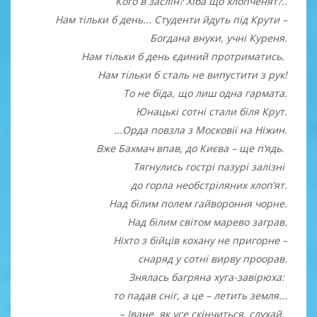
Кого в заслін? Хіба що хлопченят?..
Нам тільки б день... Студенти йдуть під Крути –
Богдана внуки, учні Куреня.
Нам тільки б день єдиний протриматись.
Нам тільки б сталь не випустити з рук!
То не біда, що лиш одна гармата.
Юнацькі сотні стали біля Крут.
...Орда повзла з Московії на Ніжин.
Вже Бахмач впав, до Києва – ще п’ядь.
Тягнулись гострі пазурі залізні
до горла необстріляних хлоп’ят.
Над білим полем гайвороння чорне.
Над білим світом марево заграв.
Ніхто з бійців кохану не пригорне –
снаряд у сотні вирву проорав.
Знялась багряна хуга-завірюха:
то падав сніг, а це – летить земля...
– Іване, як усе скінчиться, слухай,