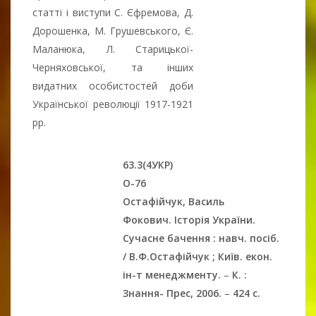
статті і виступи С. Єфремова, Д.
Дорошенка, М. Грушевського, Є.
Маланюка, Л. Старицької-
Черняховської, та інших
видатних особистостей доби
Української революції 1917-1921
рр.
63.3(4УКР)
О-76
Остафійчук, Василь
Фокович.
Історія України.
Сучасне бачення : навч. посіб.
/ В.Ф.Остафійчук ; Київ. екон.
ін-т менеджменту.
–
К. :
Знання- Прес, 2006.
–
424 с.