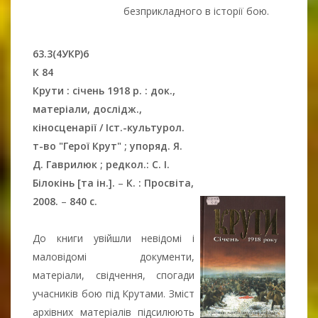
безприкладного в історії бою.
63.3(4УКР)6
К 84
Крути : січень 1918 р. : док.,
матеріали, дослідж.,
кіносценарії / Іст.-культурол.
т-во "Герої Крут" ; упоряд. Я.
Д. Гаврилюк ; редкол.: С. І.
Білокінь [та ін.].
–
К. : Просвіта,
2008.
–
840 с.
До книги увійшли невідомі і
маловідомі документи,
матеріали, свідчення, спогади
учасників бою під Крутами. Зміст
архівних матеріалів підсилюють