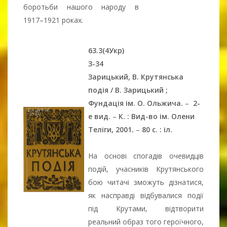
боротьби нашого народу в
1917–1921 роках.
63.3(4Укр)
З-34
Зарицький, В.
Крутянська
подія / В. Зарицький ;
Фундація ім. О. Ольжича.
–
2-
е вид.
–
К. : Вид-во ім. Олени
Теліги, 2001.
–
80 с. : іл.
На основі спогадів очевидців
подій, учасників Крутянського
бою читачі зможуть дізнатися,
як насправді відбувалися події
під Крутами, відтворити
реальний образ того героїчного,