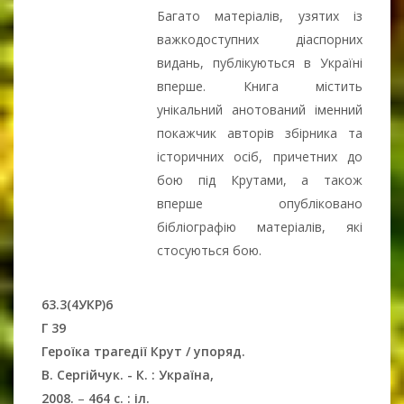
Багато матеріалів, узятих із
важкодоступних діаспорних
видань, публікуються в Україні
вперше. Книга містить
унікальний анотований іменний
покажчик авторів збірника та
історичних осіб, причетних до
бою під Крутами, а також
вперше опубліковано
бібліографію матеріалів, які
стосуються бою.
63.3(4УКР)6
Г 39
Героїка трагедії Крут / упоряд.
В. Сергійчук. - К. : Україна,
2008.
–
464 с. : іл.