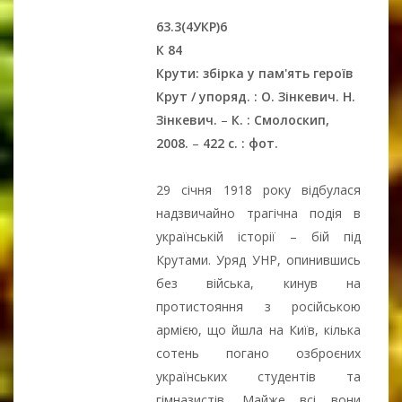
63.3(4УКР)6
К 84
Крути: збірка у пам'ять героїв
Крут / упоряд. : О. Зінкевич. Н.
Зінкевич.
–
К. : Смолоскип,
2008.
–
422 с. : фот.
29 січня 1918 року відбулася
надзвичайно трагічна подія в
українській історії – бій під
Крутами. Уряд УНР, опинившись
без війська, кинув на
протистояння з російською
армією, що йшла на Київ, кілька
сотень погано озброєних
українських студентів та
гімназистів. Майже всі вони