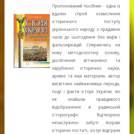
Пропонований посібник - одна із
вдалих спроб осмислення
історичного поступу
українського народу з прадавніх
часів до сьогодення без міфів і
фальсифікацій. Спираючись на
нову методологічну основу,
досягнення вітчизняної та
зарубіжної історичної науки,
архівні та інші матеріали, автор
висвітлює найважливіші періоди,
події і факти історії України, які
не знайшли правдивого
відображення в радянській
історіографії. Відтворено
незаслужено забуті яскраві
історичні постаті, котрі відіграли