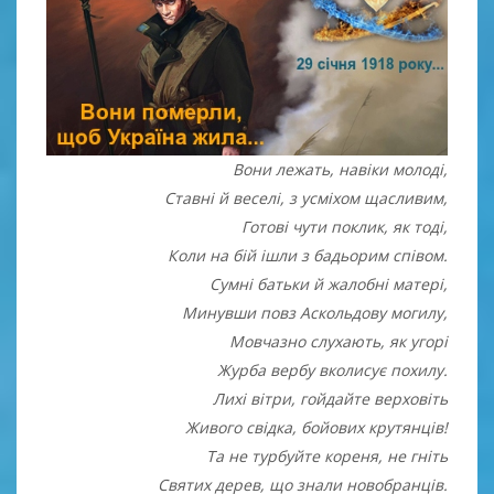
Вони лежать, навіки молоді,
Ставні й веселі, з усміхом щасливим,
Готові чути поклик, як тоді,
Коли на бій ішли з бадьорим співом.
Сумні батьки й жалобні матері,
Минувши повз Аскольдову могилу,
Мовчазно слухають, як угорі
Журба вербу вколисує похилу.
Лихі вітри, гойдайте верховіть
Живого свідка, бойових крутянців!
Та не турбуйте кореня, не гніть
Святих дерев, що знали новобранців.