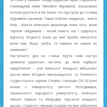
Командував ними Михайло Муравйов. Більшовики
почали рухатися в бік Києва. На підступах до столиці
Муравйов закликав: “Наше бойове завдання – взяти
Київ… Жаліти київських мешканців нема чого, вони
терпіли гайдамаків – нехай знають нас і одержать
відплату. Жодного жалю до них! Кров’ю заплатять
вони нам. Якщо треба, то каменя на камені не
залишимо”.
Наступного дня на станції Крути їхній наступ
зупинили українські частини, до яких підійшло
підкріплення – учні Київської юнацької військової
школи імені Богдана Хмельницького та Помічного
студентського куреня Січових стрільців (18–20-річні
юнаки з Університету святого Володимира,
Українського народного університету, Київської
гімназії Кирила та Мефодія). Курсанти юнацької
школи, студенти і гімназисти мали погане озброєння