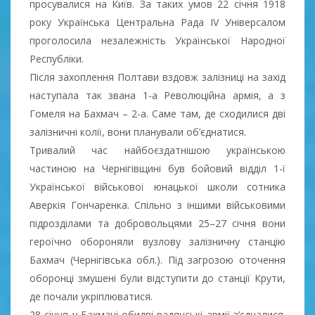
просувалися на Київ. За таких умов 22 січня 1918
року Українська Центральна Рада ІV Універсалом
проголосила незалежність Української Народної
Республіки.
Після захоплення Полтави вздовж залізниці на захід
наступала так звана 1-а Революційна армія, а з
Гомеля на Бахмач – 2-а. Саме там, де сходилися дві
залізничні колії, вони планували об’єднатися.
Тривалий час найбоєздатнішою українською
частиною на Чернігівщині був бойовий відділ 1-ї
Української військової юнацької школи сотника
Аверкія Гончаренка. Спільно з іншими військовими
підрозділами та добровольцями 25–27 січня вони
героїчно обороняли вузлову залізничну станцію
Бахмач (Чернігівська обл.). Під загрозою оточення
оборонці змушені були відступити до станції Крути,
де почали укріплюватися.
28 січня у Бахмачі обидві радянські армії з’єдналися.