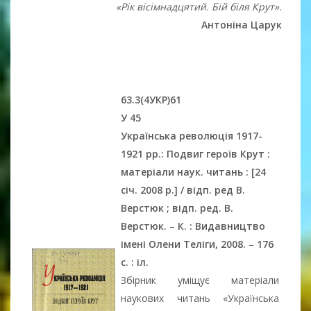
«Рік вісімнадцятий. Бій біля Крут».
Антоніна Царук
63.3(4УКР)61
У 45
Українська революція 1917-
1921 рр.: Подвиг героїв Крут :
матеріали наук. читань : [24
січ. 2008 р.] / відп. ред В.
Верстюк ; відп. ред. В.
Верстюк.
–
К. : Видавництво
імені Олени Теліги, 2008.
–
176
с. : іл.
Збірник уміщує матеріали
наукових читань «Українська