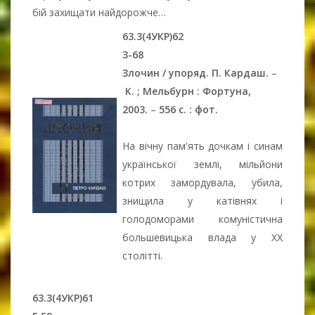
бій захищати найдорожче…
63.3(4УКР)62
З-68
Злочин / упоряд. П. Кардаш.
–
К. ; Мельбурн : Фортуна,
2003.
–
556 с. : фот.
На вічну пам'ять дочкам і синам
української землі, мільйони
котрих замордувала, убила,
знищила у катівнях і
голодоморами комуністична
большевицька влада у ХХ
столітті.
63.3(4УКР)61