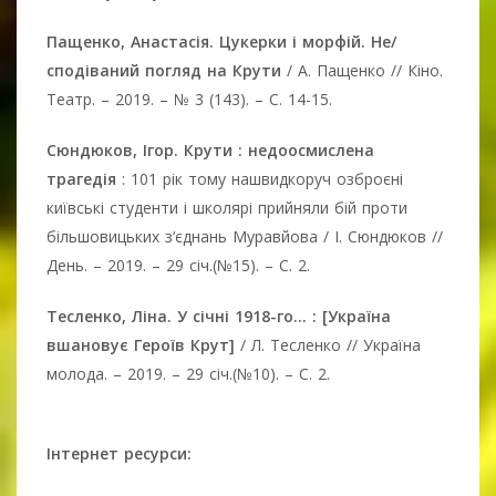
Пащенко, Анастасія. Цукерки і морфій. Не/
сподіваний погляд на Крути
/ А. Пащенко // Кіно.
Театр. – 2019. – № 3 (143). – С. 14-15.
Сюндюков, Ігор. Крути : недоосмислена
трагедія
: 101 рік тому нашвидкоруч озброєні
київські студенти і школярі прийняли бій проти
більшовицьких з‘єднань Муравйова / І. Сюндюков //
День. – 2019. – 29 січ.(№15). – С. 2.
Тесленко, Ліна. У січні 1918-го... : [Україна
вшановує Героїв Крут]
/ Л. Тесленко // Україна
молода. – 2019. – 29 січ.(№10). – С. 2.
Інтернет ресурси: