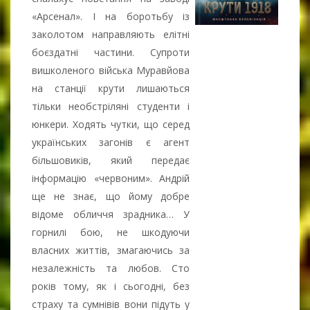
«Арсенал». І на боротьбу із
заколотом направляють елітні
боєздатні частини. Супроти
вишколеного війська Муравйова
на станції крути лишаються
тільки необстріляні студенти і
юнкери. Ходять чутки, що серед
українських загонів є агент
більшовиків, який передає
інформацію «червоним». Андрій
ще не знає, що йому добре
відоме обличчя зрадника… У
горнилі бою, не шкодуючи
власних життів, змагаючись за
незалежність та любов. Сто
років тому, як і сьогодні, без
страху та сумнівів вони підуть у