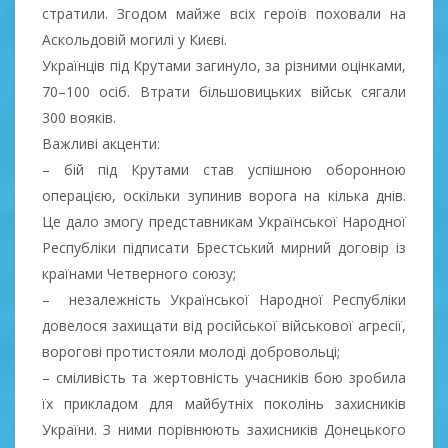
стратили. Згодом майже всіх героїв поховали на
Аскольдовій могилі у Києві.
Українців під Крутами загинуло, за різними оцінками,
70–100 осіб. Втрати бiльшовицьких вiйськ сягали
300 воякiв.
Важливі акценти:
– бій під Крутами став успішною оборонною
операцією, оскільки зупинив ворога на кілька днів.
Це дало змогу представникам Української Народної
Республіки підписати Брестський мирний договір із
країнами Четверного союзу;
– незалежність Української Народної Республіки
довелося захищати від російської військової агресії,
ворогові протистояли молоді добровольці;
– сміливість та жертовність учасників бою зробила
їх прикладом для майбутніх поколінь захисників
України. З ними порівнюють захисників Донецького