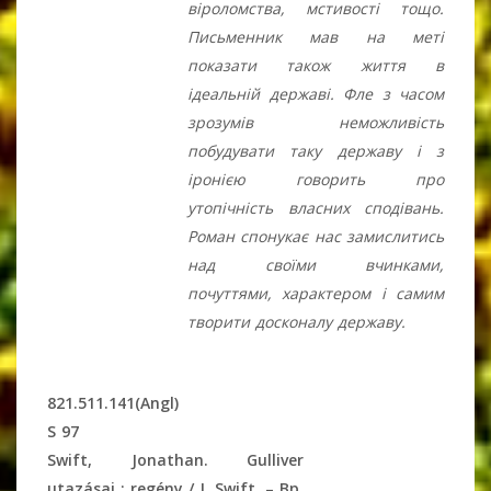
віроломства, мстивості тощо.
Письменник мав на меті
показати також життя в
ідеальній державі. Фле з часом
зрозумів неможливість
побудувати таку державу і з
іронією говорить про
утопічність власних сподівань.
Роман спонукає нас замислитись
над своїми вчинками,
почуттями, характером і самим
творити досконалу державу.
821.511.141(Angl)
S 97
Swift, Jonathan. Gulliver
utazásai : regény / J. Swift. – Bp.