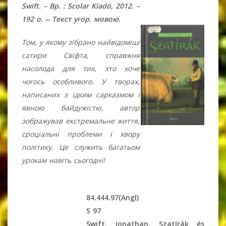
Swift. – Bp. : Scolar Kiadó, 2012. –
192 o. ‒ Текст угор. мовою.
Том, у якому зібрано найвідоміші
сатири Свіфта, справжня
насолода для тих, хто хоче
чогось особливого. У творах,
написаних з їдким сарказмом і
явною байдужістю, автор
зображував екстремальне життя,
сроціальні проблеми і хвору
політику. Це служить багатьом
урокам навіть сьогодні!
84.444.97(Angl)
S 97
Swift, Jonathan. Szatírák és