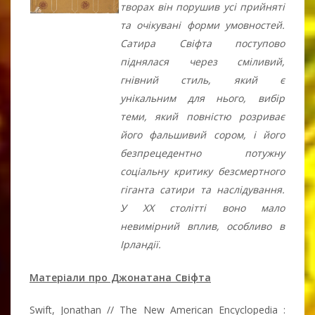
творах він порушив усі прийняті
та очікувані форми умовностей.
Сатира Свіфта поступово
піднялася через сміливий,
гнівний стиль, який є
унікальним для нього, вибір
теми, який повністю розриває
його фальшивий сором, і його
безпрецедентно потужну
соціальну критику безсмертного
гіганта сатири та наслідування.
У ХХ столітті воно мало
невимірний вплив, особливо в
Ірландії.
Матеріали про Джонатана Свіфта
Swift, Jonathan // The New American Encyclopedia :