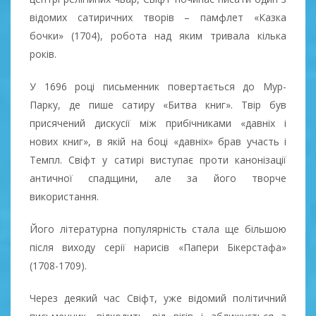
відомих сатиричних творів – памфлет «Казка
бочки» (1704), робота над яким тривала кілька
років.
У 1696 році письменник повертається до Мур-
Парку, де пише сатиру «Битва книг». Твір був
присячений дискусії між прибічниками «давніх і
нових книг», в якій на боці «давніх» брав участь і
Темпл. Свіфт у сатирі виступає проти канонізації
античної спадщини, але за його творче
використання.
Його літературна популярність стала ще більшою
після виходу серії нарисів «Папери Бікерстафа»
(1708-1709).
Через деякий час Свіфт, уже відомий політичний