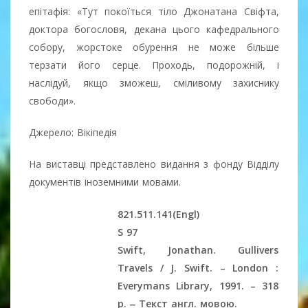
епітафія: «Тут покоїться тіло Джонатана Свіфта,
доктора богословя, декана цього кафедрального
собору, жорстоке обурення не може більше
терзати його серце. Проходь, подорожній, і
наслідуй, якщо зможеш, сміливому захиснику
свободи».
Джерело: Вікіпедія
На виставці представлено видання з фонду Відділу
документів іноземними мовами.
821.511.141(Engl)
S 97
Swift, Jonathan. Gullivers
Travels / J. Swift. – London :
Everymans Library, 1991. – 318
p. ‒ Текст англ. мовою.