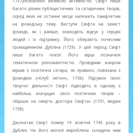
1737)позначено великою активністю. Свіфт пише
багато різних публіцистичних та сатиричних творів,
серед яких не останнє місце належить памфлетам
на ірландську тему. Виступи Свіфта на захист
Ірландії, як і раніше, знаходять відгук у серцях
людей і їх підтримку. Його оберають почесним
громадянином Дубліна (1729). У цей період Свіфт
пише багато поезії. Його вірші позначені
тематичною різноманітністю. Провідним жанром
віршів є політична сатира, як правило, повязана з
Ірландією («Клуб легіон», 1736). Підсумок своєї
творчої діяльності Свіфт підводить в одному з
найбільш значущих своїх поетичних творів –
«Віршах на смерть доктора Свіфта» (1731, видані
1738).
Джонатан Свіфт помер 19 жовтня 1745 року в
Дубліні. На його могилі вирізблена складена ним