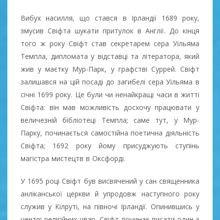
Вибух насилля, що стався в Ірландії 1689 року,
змусив Свіфта шукати притулок в Англії. До кінця
того ж року Свіфт став секретарем сера Уільяма
Темпла, дипломата у відставці та літератора, який
жив у маєтку Мур-Парк, у графстві Суррей. Свіфт
залишався на цій посаді до загибелі сера Уільяма в
січні 1699 року. Це були чи ненайкращі часи в житті
Свіфта: він мав можливість досхочу працювати у
величезній бібліотеці Темпла; саме тут, у Мур-
Парку, починається самостійна поетична діяльність
Свіфта; 1692 року йому присуджують ступінь
магістра мистецтв в Оксфорді.
У 1695 році Свіфт був висвячений у сан священника
анліканської церкви й упродовж наступного року
служив у Кілруті, на півночі Ірландії. Опинившись у
центрі релігійних чвар, Свіфт починає писати один з