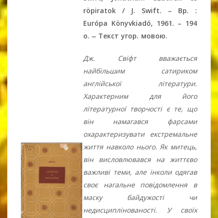
röpiratok / J. Swift. – Bp. :
Európa Könyvkiadó, 1961. – 194
o. ‒ Текст угор. мовою.
Дж. Свіфт вважається
найбільшим сатириком
англійської літератури.
Характерним для його
літературної творчості є те, що
він намагався фарсами
охарактеризувати екстремальне
життя навколо нього. Як митець,
він висловлювався на життєво
важливі теми, але інколи одягав
своє нагальне повідомлення в
маску байдужості чи
недисциплінованості. У своїх