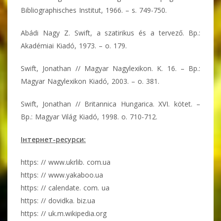
Bibliographisches Institut, 1966. – s. 749-750.
Abádi Nagy Z. Swift, a szatirikus és a tervező. Bp.:
Akadémiai Kiadó, 1973. – o. 179.
Swift, Jonathan // Magyar Nagylexikon. K. 16. – Bp.:
Magyar Nagylexikon Kiadó, 2003. – o. 381.
Swift, Jonathan // Britannica Hungarica. XVI. kötet. –
Bp.: Magyar Világ Kiadó, 1998. o. 710-712.
Інтернет-реcурси:
https: // www.ukrlib. com.ua
https: // www.yakaboo.ua
https: // calendate. com. ua
https: // dovidka. biz.ua
https: // uk.m.wikipedia.org