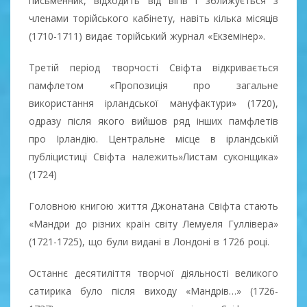
письменник, відходить від вігів і зближується з
членами торійського кабінету, навіть кілька місяців
(1710-1711) видає торійський журнал «Екземінер».
Третій період творчості Свіфта відкривається
памфлетом «Пропозиція про загальне
використання ірландської мануфактури» (1720),
одразу після якого вийшов ряд інших памфлетів
про Ірландію. Центральне місце в ірландській
публіцистиці Свіфта належить»Листам суконщика»
(1724)
Головною книгою життя Джонатана Свіфта стають
«Мандри до різних країн світу Лемуеля Гуллівера»
(1721-1725), що були видані в Лондоні в 1726 році.
Останнє десятиліття творчої діяльності великого
сатирика було після виходу «Мандрів…» (1726-