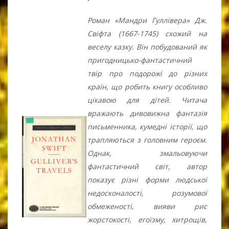
Роман «Мандри Гуллівера» Дж.
Свіфта (1667-1745) схожий на
веселу казку. Він побудований як
пригодницько-фантастичний
твір про подорожі до різних
країн, що робить книгу особливо
цікавою для дітей. Читача
вражають дивовижна фантазія
письменника, кумедні історії, що
трапляються з головним героєм.
Однак, змальовуючи
фантастичний світ, автор
показує різні форми людської
недосконалості, розумової
обмеженості, вияви рис
жорстокості, егоїзму, хитрощів,