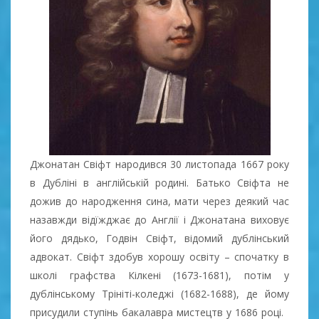
Джонатан Свіфт народився 30 листопада 1667 року
в Дубліні в англійській родині. Батько Свіфта не
дожив до народження сина, мати через деякий час
назавжди відїжджає до Англії і Джонатана виховує
його дядько, Годвін Свіфт, відомий дублінський
адвокат. Свіфт здобув хорошу освіту – спочатку в
школі графства Кілкені (1673-1681), потім у
дублінському Трініті-коледжі (1682-1688), де йому
присудили ступінь бакалавра мистецтв у 1686 році.