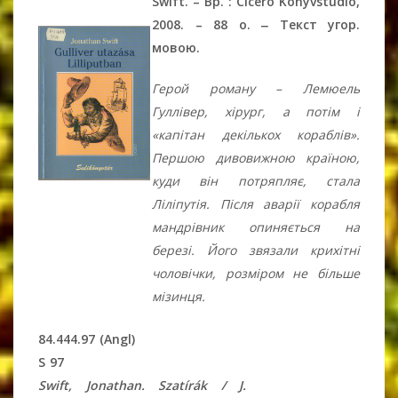
Swift. – Bp. : Ciceró Könyvstúdió,
2008. – 88 o. ‒ Текст угор.
мовою.
Герой роману – Лемюель
Гуллівер, хірург, а потім і
«капітан декількох кораблів».
Першою дивовижною країною,
куди він потряпляє, стала
Ліліпутія. Після аварії корабля
мандрівник опиняється на
березі. Його звязали крихітні
чоловічки, розміром не більше
мізинця.
84.444.97 (Angl)
S 97
Swift, Jonathan. Szatírák / J.