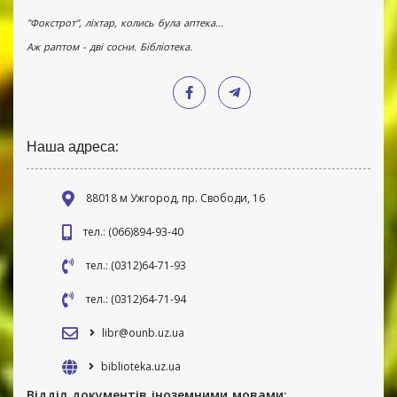
"Фокстрот", ліхтар, колись була аптека...
Аж раптом - дві сосни. Бібліотека.
Наша адреса:
88018 м Ужгород, пр. Свободи, 16
тел.: (066)894-93-40
тел.: (0312)64-71-93
тел.: (0312)64-71-94
libr@ounb.uz.ua
biblioteka.uz.ua
Відділ документів іноземними мовами: