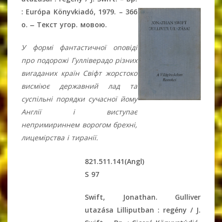
: Európa Könyvkiadó, 1979. – 366
o. ‒ Текст угор. мовою.
У формі фантастичної оповіді
про подорожі Гулліверадо різних
вигаданих країн Свіфт жорстоко
висміює державний лад та
суспільні порядки сучасної йому
Англії і виступає
непримириннем ворогом брехні,
лицемірства і тиранії.
821.511.141(Angl)
S 97
Swift, Jonathan. Gulliver
utazása Lilliputban : regény / J.