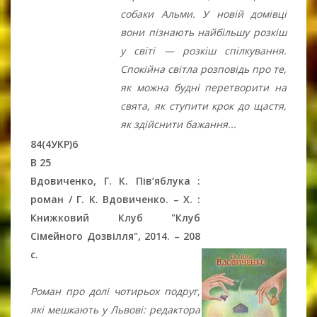
собаки Альми. У новій домівці
вони пізнають найбільшу розкіш
у світі — розкіш спілкування.
Спокійна світла розповідь про те,
як можна будні перетворити на
свята, як ступити крок до щастя,
як здійснити бажання...
84(4УКР)6
В 25
Вдовиченко, Г. К. Пів’яблука :
роман / Г. К. Вдовиченко. – Х. :
Книжковий Клуб "Клуб
Сімейного Дозвілля", 2014. – 208
c.
Роман про долі чотирьох подруг,
які мешкають у Львові: редактора