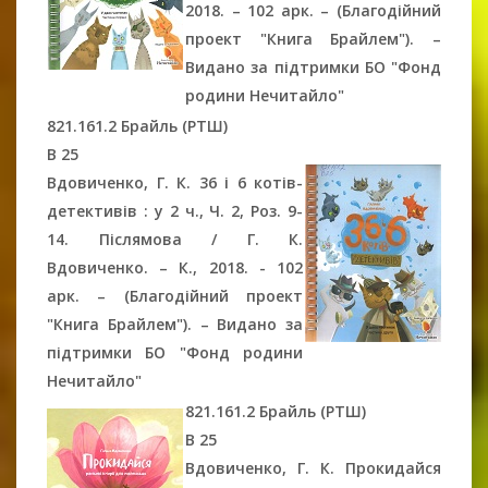
2018. – 102 арк. – (Благодійний
проект "Книга Брайлем"). –
Видано за підтримки БО "Фонд
родини Нечитайло"
821.161.2 Брайль (РТШ)
В 25
Вдовиченко, Г. К. 36 і 6 котів-
детективів : у 2 ч., Ч. 2, Роз. 9-
14. Післямова / Г. К.
Вдовиченко. – К., 2018. - 102
арк. – (Благодійний проект
"Книга Брайлем"). – Видано за
підтримки БО "Фонд родини
Нечитайло"
821.161.2 Брайль (РТШ)
В 25
Вдовиченко, Г. К. Прокидайся