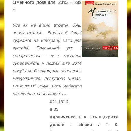
Сімейного Дозвілля, 2015. – 288
c.
Усе як на війні: втрати, біль,
знову втрати... Роману й Ользі
судилися не найкращі часи для
зустрічі. Полонений укр і
сепаратистка - чи є гостріша
суперечність у подіях літа 2014
року? Але безодня, яка здавалася
нездоланною, поступово щезає.
Бо в житті існує щось набагато
важливіше за ненависть...
821.161.2
В 25
Вдовиченко, Г. К. Ось відкрита
долоня : збірка / Г. К.