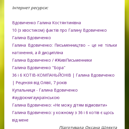
Інтернет ресурси:
Вдовиченко Галина Костянтинівна
10 (з хвостиком) фактів про Галину Вдовиченко
Галина Вдовиченко
Галина Вдовиченко: Письменництво – це не тільки
натхнення, а й дисципліна
Галина Вдовиченко / #ЖивіПисьменники
Галина Вдовиченко "Бора
"
36 і 6 КОТІВ-КОМПАНЬЙОНІВ | Галина Вдовиченко
| Рецензія від Олівії, 7 років
Купальниця - Галина Вдовиченко
#аудіокнигаукраїнською
Галина Вдовиченко: «Не можу дітям відмовити»
Галина Вдовиченко: у кожному з 36 і 6 котів є щось
від мене
Підготувала Оксана Шляхта