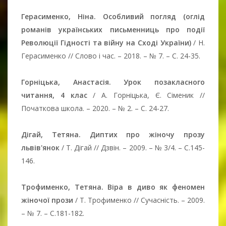
Герасименко, Ніна. Особливий погляд (оглід
романів українських письменниць про події
Революції Гідності та війну на Сході України)
/ Н.
Герасименко // Слово і час. – 2018. – № 7. – C. 24-35.
Горніцька, Анастасія. Урок позакласного
читання, 4 клас
/ А. Горніцька, Є. Сіменик //
Початкова школа. – 2020. – № 2. – C. 24-27.
Дігай, Тетяна. Диптих про жіночу прозу
львів'янок
/ Т. Дігай // Дзвін. – 2009. – № 3/4. – С.145-
146.
Трофименко, Тетяна. Віра в диво як феномен
жіночої прози
/ Т. Трофименко // Сучасність. – 2009.
– № 7. – С.181-182.