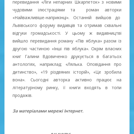
перевидання «Ліги непарних Шкарпеток» з новими
чудовими ілюстраціями та роман авторки
«Найважливіше-наприкінці». Останній вийшов до
Львівського форуму видавців та отримав схвальні
відгуки громадськості. У цьому ж видавництві
вийшло перевидання роману «Пів яблука» разом із
другою частиною «Інші пів яблука». Окрім власних
книг Галини Вдовиченко друкується в багатьох
антологіях, наприклад: «Лялька. Оповідання про
дитинство», «19 різдвяних історій», «Це зробила
вона». Сьогодні авторка активно працює на
літературному ринку, її книги входять в топи
продажів.
За матеріалами мережі Інтернет.