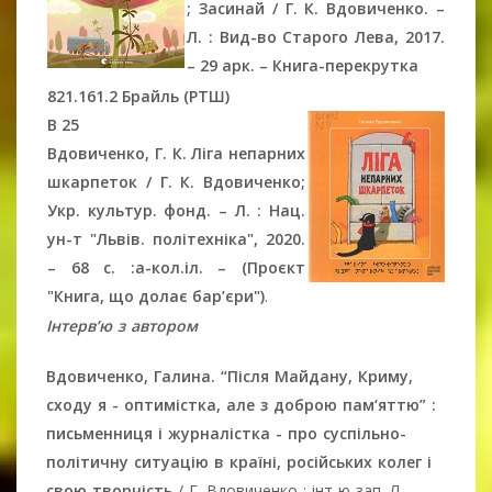
;
Засинай
/
Г. К.
Вдовиченко. –
Л. : Вид-во Старого Лева, 2017.
– 29 арк. – Книга-перекрутка
821.161.2 Брайль (РТШ)
В 25
Вдовиченко, Г. К. Ліга непарних
шкарпеток / Г. К. Вдовиченко;
Укр. культур. фонд. – Л. : Нац.
ун-т "Львів. політехніка", 2020.
– 68 c. :a-кол.іл. – (Проєкт
"Книга, що долає бар’єри")
.
Інтерв’ю з автором
Вдовиченко, Галина. “Після Майдану, Криму,
сходу я - оптимістка, але з доброю пам‘яттю” :
письменниця і журналістка - про суспільно-
політичну ситуацію в країні, російських колег і
свою творчість
/ Г. Вдовиченко ; інт-ю зап. Л.