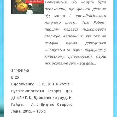
знаменитим. Усі чомусь були
переконані, що дівчині дістане
від життя і звичайнісінького
жіночого щастя. Тож Роберт
першим подався підкорювати
столицю. Кароліні ж, яка теж не
всиділа вдома, доведеться
запакувати не один подарунок у
київському супермаркеті, перш
ніж розпакує свій - від долі...
84(4УКР)6
В 25
Вдовиченко, Г. К. 36 і 6 котів :
вусато-хвостата історія для
дітей / Г. К. Вдовиченко ; худ. Н.
Гайда. – Л. : Вид-во Старого
Лева, 2015. – 136 c.