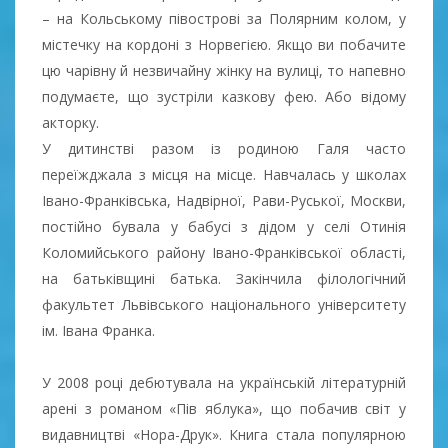
– на Кольському півострові за Полярним колом, у
містечку на кордоні з Норвегією. Якщо ви побачите
цю чарівну й незвичайну жінку на вулиці, то напевно
подумаєте, що зустріли казкову фею. Або відому
акторку.
У дитинстві разом із родиною Галя часто
переїжджала з місця на місце. Навчалась у школах
Івано-Франківська, Надвірної, Рави-Руської, Москви,
постійно бувала у бабусі з дідом у селі Отинія
Коломийського району Івано-Франківської області,
на батьківщині батька. Закінчила філологічний
факультет Львівського національного університету
ім. Івана Франка.
У 2008 році дебютувала на українській літературній
арені з романом «Пів яблука», що побачив світ у
видавництві «Нора-Друк». Книга стала популярною