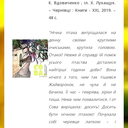
К. Вдовиченко ; іл. Х. Лукащук.
– Чернівці : Книги - ХХІ, 2019. –
48 c.
"Нічна птаха витріщалася на
денну своїми круглими
очиськами, крутила головою.
Отакої! Невже й справді їй поміж
усього птаства дісталися
найгірші години доби? Вона
нічого з того, чим так тішився
Жайворонок, не чула й не
бачила. Її час – темрява, зірки й
тиша. Нема чим похвалитися. І от
Сова вирішила: досить! Досить
бути нічною птахою! Почухала
собі черевце лапкою – і