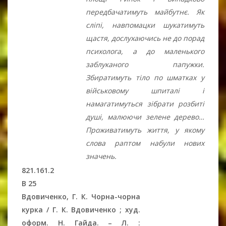
передбачатимуть майбутнє. Як
сліпі, навпомацки шукатимуть
щастя, дослухаючись не до порад
психолога, а до маленького
заблуканого папужки.
Збиратимуть тіло по шматках у
військовому шпиталі і
намагатимуться зібрати розбиті
душі, малюючи зелене дерево…
Проживатимуть життя, у якому
слова раптом набули нових
значень.
821.161.2
В 25
Вдовиченко, Г. К. Чорна-чорна
курка / Г. К. Вдовиченко ; худ.
оформ. Н. Гайда. – Л. :