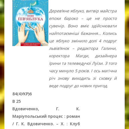
Дерев’яне яблуко, витвір майстра
епохи бароко – це не просто
сувенір. Воно вміє здійснювати
найпотаємніші бажання… Колись
це яблуко змінило долі 4 подруг
львів’янок – редактора Галини,
коректора Магди, дизайнера
Ірини та телеведучої Луїзи. З того
часу минуло 5 років. І ось магічна
річ знову виходить зі сховку й
веде подруг до нових пригод.
84(4УКР)6
В 25
Вдовиченко, Г. К.
Маріупольський процес : роман
/ Г. К. Вдовиченко. – Х. : Клуб