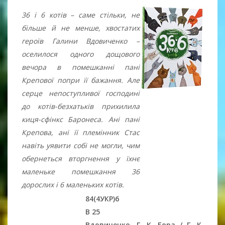
36 і 6 котів – саме стільки, не
більше й не менше, хвостатих
героїв Галини Вдовиченко –
оселилося одного дощового
вечора в помешканні пані
Крепової попри її бажання. Але
серце непоступливої господині
до котів-безхатьків прихилила
киця-сфінкс Баронеса. Ані пані
Крепова, ані її племінник Стас
навіть уявити собі не могли, чим
обернеться вторгнення у їхнє
маленьке помешкання 36
дорослих і 6 маленьких котів.
84(4УКР)6
В 25
Вдовиченко, Г. К. Бора / Г. К.