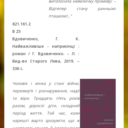
виголосила невеличку промову: –
Відтепер стану ранньою
пташкою!.."
821.161.2
В 25
Вдовиченко, Г. К.
Найважливіше - наприкінці :
роман / Г. Вдовиченко. – Л. :
Вид-во Старого Лева, 2019. –
336 c.
Чоловік і жінка у стані війни,
перемир’я і розчарування, надії
та віри. Тридцять п’ять років
разом, дорослі діти, складний
період життя. Той час, коли
нарешті варто зрозуміти, що ж
насправді єднало й ро­з’єд­­нувало