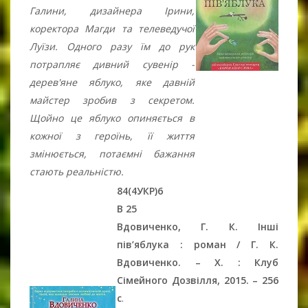
Галини, дизайнера Ірини,
коректора Магди та телеведучої
Луїзи. Одного разу їм до рук
потрапляє дивний сувенір -
дерев'яне яблуко, яке давній
майстер зробив з секретом.
Щойно це яблуко опиняється в
кожної з героїнь, її життя
змінюється, потаємні бажання
стають реальністю.
84(4УКР)6
В 25
Вдовиченко, Г. К. Інші
пів’яблука : роман / Г. К.
Вдовиченко. – Х. : Клуб
Сімейного Дозвілля, 2015. – 256
c
.