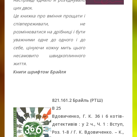
цих двох.
Це книжка про вміння прощати і
співпереживати, не
розмінюватися на дрібниці і бути
уважними одне до одного і до
себе, цінуючи кожну мить цього
несамовито швидкоплинного
життя.
Книги шрифтом Брайля
821.161.2 Брайль (РТШ)
В 25
Вдовиченко, Г. К. 36 і 6 котів-
детективів : у 2 ч., Ч. 1 : Вступ,
Роз. 1-8 / Г. К. Вдовиченко. – К.,