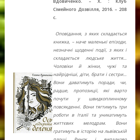
Вдовиченко. – Х. : Клуб
Сімейного Дозвілля, 2016. – 208
c.
Оповідання, з яких складається
книжка, – наче маленькі епізоди,
незначні щоденні події, з яких і
складається людське життя…
Чоловіки й жінки, чужі та
найрідніші, діти, брати і сестри…
Вони даватимуть поради, чи,
радше, пропозиції, які варто
почути у швидкоплинному
повсякденні. Вони тягтимуть три
роботи в Італії та уникатимуть
життєвих мелодрам. Вони
гратимуть в історію на львівській
площі Ринок і випадково