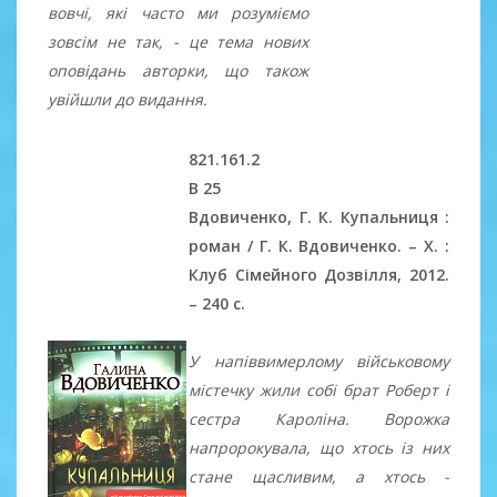
вовчі, які часто ми розуміємо
зовсім не так, - це тема нових
оповідань авторки, що також
увійшли до видання.
821.161.2
В 25
Вдовиченко, Г. К. Купальниця :
роман / Г. К. Вдовиченко. – Х. :
Клуб Сімейного Дозвілля, 2012.
– 240 c.
У напіввимерлому військовому
містечку жили собі брат Роберт і
сестра Кароліна. Ворожка
напророкувала, що хтось із них
стане щасливим, а хтось -