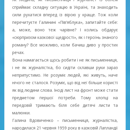
сприймає складну ситуацію в Україні, та знаходить
сили рухатися вперед із вірою у краще. Тож коли
перечитуєте Галинині «Пів’яблука», запитайте себе:
а, може, воно теж чарівне? І колись обдарує
«сюрпризом казкової щедрості», як і героїнь знаного
роману? Все можливо, коли бачиш диво у простих
речах.
Вона намагається щось робити і не як письменниця,
і не як журналістка, бо сидіти склавши руки зараз
неприпустимо. Не розуміє людей, які живуть, наче
нічого не сталося. Розуміє, що від неї більше користі
як від людини слова. Іноді лист на фронт може стати
предметом першої потреби. Тому хлопці на
передовій тримають біля себе дитячі листи та
малюнки.
Галина Вдовиченко – письменниця, журналістка,
народилася 21 червня 1959 року в казковій Лапландії