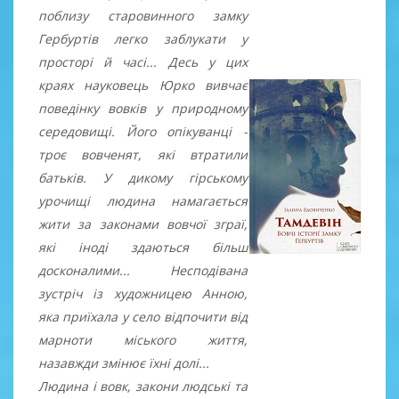
поблизу старовинного замку
Гербуртів легко заблукати у
просторі й часі... Десь у цих
краях науковець Юрко вивчає
поведінку вовків у природному
середовищі. Його опікуванці -
троє вовченят, які втратили
батьків. У дикому гірському
урочищі людина намагається
жити за законами вовчої зграї,
які іноді здаються більш
досконалими... Несподівана
зустріч із художницею Анною,
яка приїхала у село відпочити від
марноти міського життя,
назавжди змінює їхні долі...
Людина і вовк, закони людські та