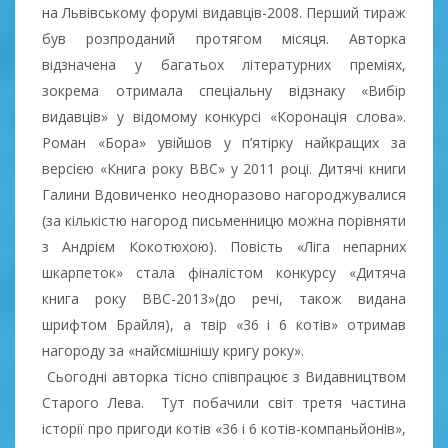
на Львівському форумі видавців-2008. Перший тираж
був розпроданий протягом місяця. Авторка
відзначена у багатьох літературних преміях,
зокрема отримала спеціальну відзнаку «Вибір
видавців» у відомому конкурсі «Коронація слова».
Роман «Бора» увійшов у п’ятірку найкращих за
версією «Книга року BBC» у 2011 році. Дитячі книги
Галини Вдовиченко неодноразово нагороджувалися
(за кількістю нагород письменницю можна порівняти
з Андрієм Кокотюхою). Повість «Ліга непарних
шкарпеток» стала фіналістом конкурсу «Дитяча
книга року BBC-2013»(до речі, також видана
шрифтом Брайля), а твір «36 і 6 котів» отримав
нагороду за «найсмішнішу кригу року».
Сьогодні авторка тісно співпрацює з Видавництвом
Старого Лева. Тут побачили світ третя частина
історії про пригоди котів «36 і 6 котів-компаньйонів»,