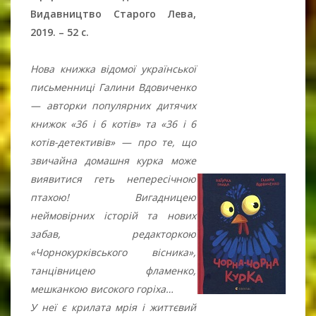
Видавництво Старого Лева,
2019. – 52 c.
Нова книжка відомої української
письменниці Галини Вдовиченко
— авторки популярних дитячих
книжок «36 і 6 котів» та «36 і 6
котів-детективів» — про те, що
звичайна домашня курка може
виявитися геть непересічною
птахою! Вигадницею
неймовірних історій та нових
забав, редакторкою
«Чорнокурківського вісника»,
танцівницею фламенко,
мешканкою високого горіха…
У неї є крилата мрія і життєвий