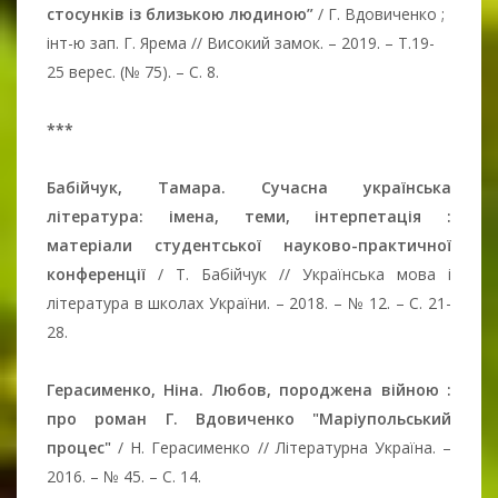
стосунків із близькою людиною”
/ Г. Вдовиченко ;
інт-ю зап. Г. Ярема // Високий замок. – 2019. – Т.19-
25 верес. (№ 75). – C. 8.
***
Бабійчук, Тамара. Сучасна українська
література: імена, теми, інтерпетація :
матеріали студентської науково-практичної
конференції
/ Т. Бабійчук // Українська мова і
література в школах України. – 2018. – № 12. – C. 21-
28.
Герасименко, Ніна. Любов, породжена війною :
про роман Г. Вдовиченко "Маріупольський
процес"
/ Н. Герасименко // Літературна Україна. –
2016. – № 45. – C. 14.