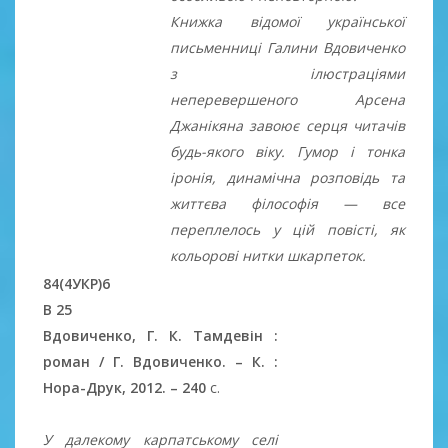
Книжка відомої української
письменниці Галини Вдовиченко
з ілюстраціями
неперевершеного Арсена
Джанікяна завоює серця читачів
будь-якого віку. Гумор і тонка
іронія, динамічна розповідь та
життєва філософія — все
переплелось у цій повісті, як
кольорові нитки шкарпеток.
84(4УКР)6
В 25
Вдовиченко, Г. К. Тамдевін :
роман / Г. Вдовиченко. – К. :
Нора-Друк, 2012. – 240
c.
У далекому карпатському селі