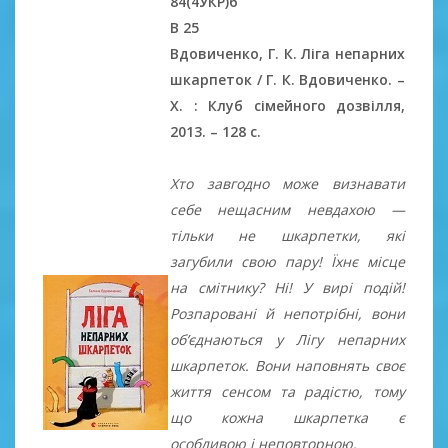
84(4УКР)6
В 25
Вдовиченко, Г. К. Ліга непарних
шкарпеток / Г. К. Вдовиченко. –
Х. : Клуб сімейного дозвілля,
2013. – 128 c.
Хто завгодно може визнавати
себе нещасним невдахою —
тільки не шкарпетки, які
загубили свою пару! Їхнє місце
на смітнику? Ні! У вирі подій!
Розпаровані й непотрібні, вони
об’єднаються у Лігу непарних
шкарпеток. Вони наповнять своє
життя сенсом та радістю, тому
що кожна шкарпетка є
особливою і не­пов­тор­ною.