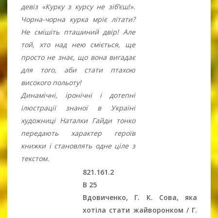
девіз «Курку з курсу не зіб’єш!».
Чорна-чорна курка мріє літати?
Не смішіть пташиний двір! Але
той, хто над нею сміється, ще
просто не знає, що вона вигадає
для того, аби стати птахою
високого польоту!
Динамічні, іронічні і дотепні
ілюстрації знаної в Україні
художниці Наталки Гайди тонко
передають характер героїв
книжки і становлять одне ціле з
текстом.
821.161.2
В 25
Вдовиченко, Г. К. Сова, яка
хотіла стати жайворонком / Г.