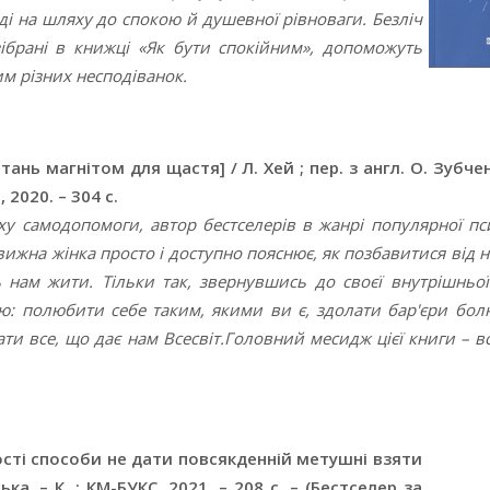
і на шляху до спокою й душевної рівноваги. Безліч
 зібрані в книжці «Як бути спокійним», допоможуть
им різних несподіванок.
тань магнітом для щастя] / Л. Хей ; пер. з англ. О. Зубчен
, 2020. – 304 с.
ху самодопомоги, автор бестселерів в жанрі популярної пси
ижна жінка просто і доступно пояснює, як позбавитися від 
 нам жити. Тільки так, звернувшись до своєї внутрішньої
: полюбити себе таким, якими ви є, здолати бар'єри болю
ти все, що дає нам Всесвіт.Головний месидж цієї книги – в
ості способи не дати повсякденній метушні взяти
ка. – К. : КМ-БУКС, 2021. – 208 с. – (Бестселер за