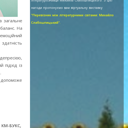
літературознавця Михайла Слабошпицького. З цієї
нагоди пропонуємо вам віртуальну виставку
"Перевізник між літературними світами: Михайло
а загальне
Слабошпицький".
 баланс. На
 емоційний
 здатність
депресією,
 підхід із
.
, допоможе
: КМ-БУКС,