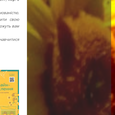
мованістю.
шити свою
можуть вам
 навчитися