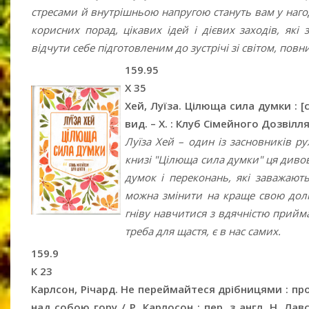
стресами й внутрішньою напругою стануть вам у нагод
корисних порад, цікавих ідей і дієвих заходів, які
відчути себе підготовленим до зустрічі зі світом, повн
159.95
Х 35
Хей, Луїза. Цілюща сила думки : [с
вид. – Х. : Клуб Сімейного Дозвілля
Луїза Хей – один із засновників ру
книзі "Цілюща сила думки" ця дивов
думок і переконань, які заважають
можна змінити на краще свою долю
гніву навчитися з вдячністю прийма
треба для щастя, є в нас самих.
159.9
К 23
Карлсон, Річард. Не переймайтеся дрібницями : пр
над собою гору / Р. Карлосон ; пер. з англ. Н. Лавсь