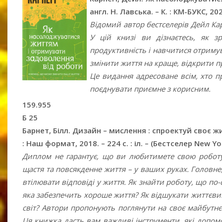
англ. Н. Лавська. – К. : КМ-БУКС, 202
Відомий автор бестселерів Дейл Ка
У цій книзі ви дізнаєтесь, як 
продуктивність і навчитися отримув
змінити життя на краще, відкрити п
Це видання адресоване всім, хто п
поєднувати приємне з корисним.
159.955
Б 25
Барнет, Білл. Дизайн – мислення : спроектуй своє життя
: Наш формат, 2018. – 224 с. : іл. – (Бестселер New Yo
Диплом не гарантує, що ви любитимете свою роботу. 
щастя та повсякденне життя – у ваших руках. Головне
втілювати відповіді у життя. Як знайти роботу, що по
яка забезпечить хороше життя? Як відшукати життєвий
світ? Автори пропонують поглянути на своє майбутнє
Ця книжка дасть вам важливі інструменти, які допом