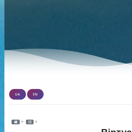
UA
EN
>
>