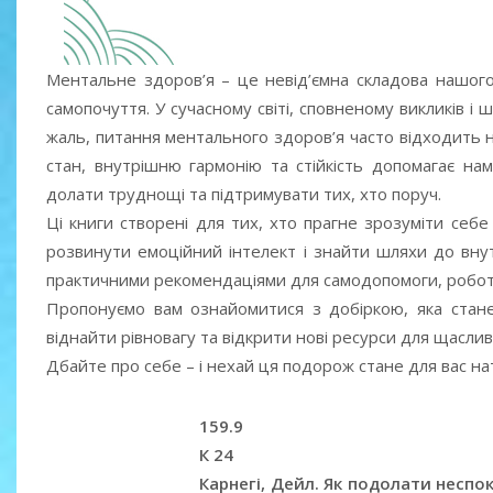
Ментальне здоров’я – це невід’ємна складова нашого
самопочуття. У сучасному світі, сповненому викликів і 
жаль, питання ментального здоров’я часто відходить 
стан, внутрішню гармонію та стійкість допомагає н
долати труднощі та підтримувати тих, хто поруч.
Ці книги створені для тих, хто прагне зрозуміти себ
розвинути емоційний інтелект і знайти шляхи до внут
практичними рекомендаціями для самодопомоги, роботи 
Пропонуємо вам ознайомитися з добіркою, яка стане
віднайти рівновагу та відкрити нові ресурси для щасли
Дбайте про себе – і нехай ця подорож стане для вас н
159.9
К 24
Карнегі, Дейл. Як подолати неспокій