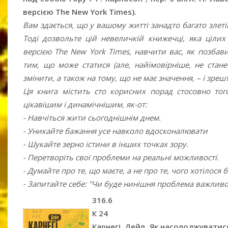
версією The New York Тimes).
Вам здається, що у вашому житті занадто багато злеті
Тоді дозвольте цій невеличкій книжечці, яка цілих
версією The New York Times, навчити вас, як позбав
тим, що може статися (але, найімовірніше, не стане
змінити, а також на тому, що не має значення, – і зре
Ця книга містить сто корисних порад стосовно тог
цікавішим і динамічнішим, як-от:
- Навчіться жити сьогоднішнім днем.
- Уникайте бажання усе навколо вдосконалювати
- Шукайте зерно істини в інших точках зору.
- Перетворіть свої проблеми на реальні можливості.
- Думайте про те, що маєте, а не про те, чого хотілося б
- Запитайте себе: ''Чи буде нинішня проблема важливою
316.6
К 24
Карнегі, Дейл. Як насолоджуватися