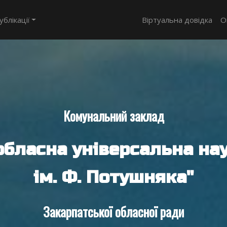
ублікації
Віртуальна довідка
О
Комунальний заклад
обласна універсальна нау
ім. Ф. Потушняка"
Закарпатської обласної ради