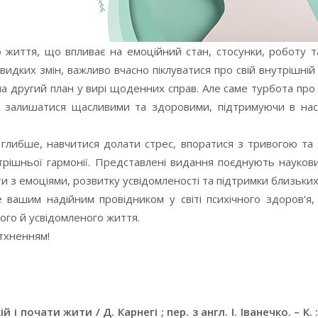
 життя, що впливає на емоційний стан, стосунки, роботу т
швидких змін, важливо вчасно піклуватися про свій внутрішній
на другий план у вирі щоденних справ. Але саме турбота про
ам залишатися щасливими та здоровими, підтримуючи в нас
е глибше, навчитися долати стрес, впоратися з тривогою та 
рішньої гармонії. Представлені видання поєднують науковий
з емоціями, розвитку усвідомленості та підтримки близьких
 вашим надійним провідником у світі психічного здоров’я
вого й усвідомленого життя.
атхненням!
 і почати жити / Д. Карнегі ; пер. з англ. І. Іванечко. – К. 