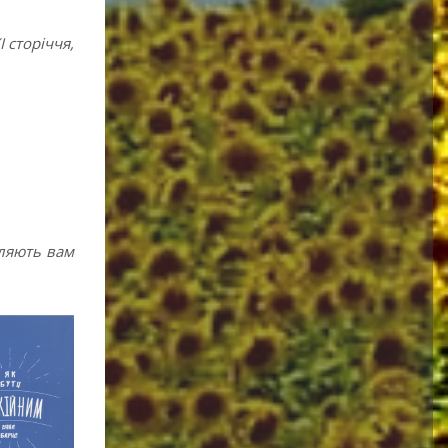
 сторіччя,
оляють вам