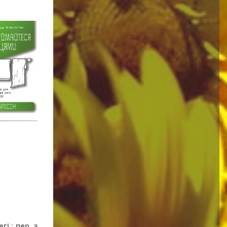
і ; пер. з