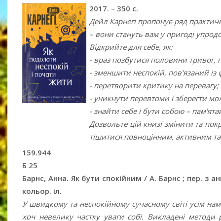
2017. – 350 с.
Дейл Карнегі пропонує ряд практичн
– вони стануть вам у пригоді упрод
Відкрийте для себе, як:
- враз позбутися половини тривог, п
- зменшити неспокій, пов'язаний із 
- перетворити критику на перевагу;
- уникнути перевтоми і зберегти мо
- знайти себе і бути собою – пам'ята
Дозвольте цій книзі змінити та пок
тішитися повноцінним, активним т
159.944
Б 25
Барнс, Анна. Як бути спокійним / А. Барнс ; пер. з англ
кольор. іл.
У швидкому та неспокійному сучасному світі усім на
хоч невелику частку уваги собі. Викладені методи 