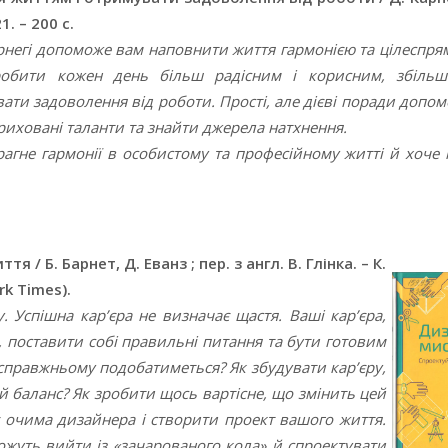
1. – 200 с.
рнегі допоможе вам наповнити життя гармонією та цілеспря
зробити кожен день більш радісним і корисним, збіль
ати задоволення від роботи. Прості, але дієві поради допо
риховані таланти та знайти джерела натхнення.
рагне гармонії в особистому та професійному житті й хоче
 / Б. Барнет, Д. Еванз ; пер. з англ. В. Глінка. – К.
rk Times).
Успішна кар’єра не визначає щастя. Ваші кар’єра,
, поставити собі правильні питання та бути готовим
-справжньому подобатиметься? Як збудувати кар’єру,
 баланс? Як зробити щось вартісне, що змінить цей
 очима дизайнера і створити проект вашого життя.
ожуть вийти із «зачарованого кола» й спроектувати