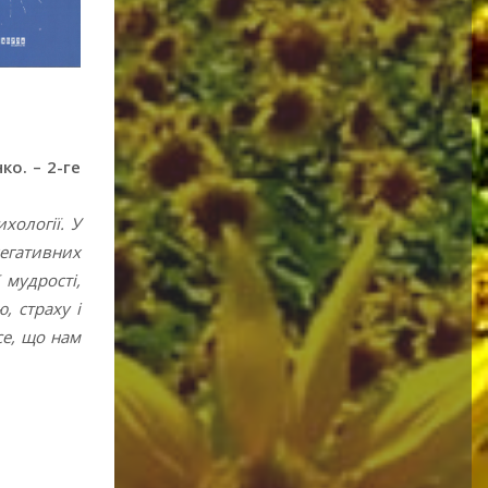
ко. – 2-ге
хології. У
негативних
 мудрості,
, страху і
се, що нам