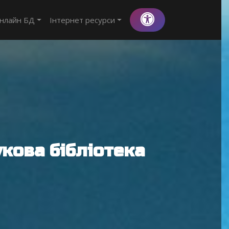
нлайн БД
Інтернет ресурси
кова бібліотека