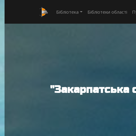
Бібліотека
Бібліотеки області
П
"Закарпатська 