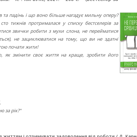
в та падінь і що воно більше нагадує мильну оперу?
 сто тижнів протрималася у списку бестселерів за
итися звички робити з мухи слона, не перейматися
ться), не зациклюватися на тому, що ви не здатні
штою почати жити!
о, як змінити своє життя на краще, зробити його
.
 за рік?''
 життям і отримувати задоволення від роботи / Д. Карнег