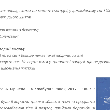
их порад, якими ви можете сьогодні, у динамічному світі ХХІ
овж усього життя!
ов'язаних з бізнесом;
фінансами;
лодий вигляд;
йте, на світі більше немає такої людини, як ви!
ращити вас. Не варто жити у тривогах і напрузі, що не дозв
а щасливим життям!
. А. Бірічева. – Х. : Фабула : Ранок, 2017. – 160 с. :
м було б корисно трошки збавити темп та приділити
розслаблення тіла й розуму, прийоми боротьби зі