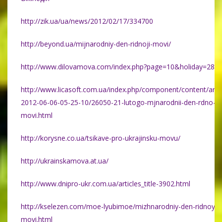
http://zik.ua/ua/news/2012/02/17/334700
http://beyond.ua/mijnarodniy-den-ridnoji-movi/
http://www.dilovamova.com/index.php?page=10&holiday=28
http://www.licasoft.com.ua/index.php/component/content/artic
2012-06-06-05-25-10/26050-21-lutogo-mjnarodnii-den-rdno-
movi.html
http://korysne.co.ua/tsikave-pro-ukrajinsku-movu/
http://ukrainskamova.at.ua/
http://www.dnipro-ukr.com.ua/articles_title-3902.html
http://kselezen.com/moe-lyubimoe/mizhnarodniy-den-ridnoyi-
movi.html