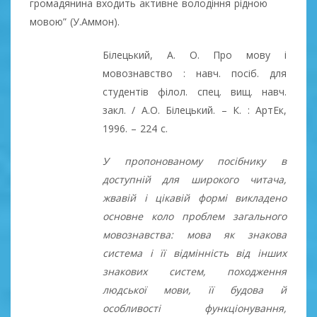
громадянина входить активне володіння рідною
мовою” (У.Аммон).
Білецький, А. О. Про мову і
мовознавство : навч. посіб. для
студентів філол. спец. вищ. навч.
закл. / А.О. Білецький. – К. : АртЕк,
1996. – 224 с.
У пропонованому посібнику в
доступній для широкого читача,
жвавій і цікавій формі викладено
основне коло проблем загального
мовознавства: мова як знакова
система і її відмінність від інших
знакових систем, походження
людської мови, її будова й
особливості функціонування,