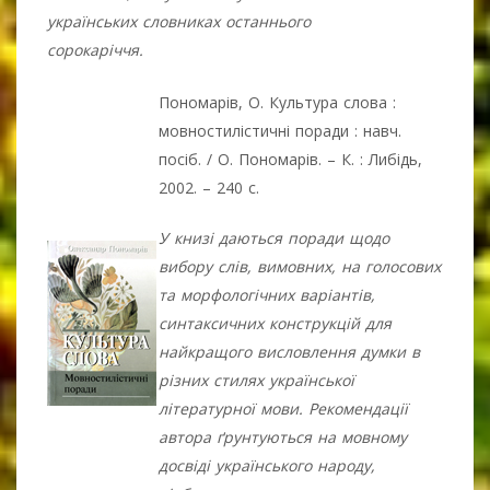
українських словниках останнього
сорокаріччя.
Пономарів, О. Культура слова :
мовностилістичні поради : навч.
посіб. / О. Пономарів. – К. : Либідь,
2002. – 240 с.
У книзі даються поради щодо
вибору слів, вимовних, на голосових
та морфологічних варіантів,
синтаксичних конструкцій для
найкращого висловлення думки в
різних стилях української
літературної мови. Рекомендації
автора ґрунтуються на мовному
досвіді українського народу,