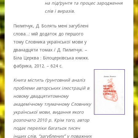
на підґрунтя та процес зародження
слів і виразів.
Пилипчук, Д. Болять мені загублені
слова…: мій додаток до першого
тому Словника української мови у
дванадцяти томах / Д. Пилипчук. –
Біла Церква : Білоцерківська книжк.
фабрика, 2012. – 624 с.
Книга містить ґрунтовний аналіз
проблеми авторських ілюстрацій в
новому двадцятитомному
академічному тлумачному Словнику
української мови, видання якого
розпочато 2010 р. Крім того, автор
подає переліки багатьох тисяч
інших слів, “загублених” у поважних