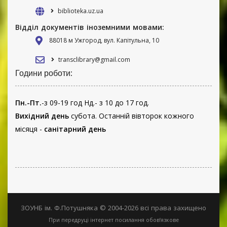
biblioteka.uz.ua
Відділ документів іноземними мовами:
88018 м Ужгород, вул. Капітульна, 10
transclibrary@gmail.com
Години роботи:
Пн.-Пт.
-з 09-19 год Нд.- з 10 до 17 год.
Вихідний день
субота. Останній вівторок кожного
місяця -
санітарний день
ЗОУНБ ім. Ф.Потушняка © 2004-2026 всі права захищено
При передруці інтернет посилання обов’язкове