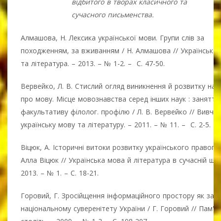
відбитого в творах класичного та
сучасного письменства.
Алмашова, Н. Лексика української мови. Групи слів за
походженням, за вживанням / Н. Алмашова // Українська
та література. – 2013. – № 1-2. – С. 47-50.
Вервейко, Л. В. Стислий огляд виникнення й розвитку нау
про мову. Місце мовознавства серед інших наук : заняття
факультативу філолог. профілю / Л. В. Вервейко // Вивча
українську мову та літературу. – 2011. – № 11. – С. 2-5.
Віцюк, А. Історичні витоки розвитку українського правопис
Алла Віцюк // Українська мова й література в сучасній шко
2013. – № 1. – С. 18-21.
Горовий, Г. Зросійщення інформаційного простору як заг
національному суверенітету України / Г. Горовий // Пам'я