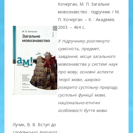
Кочерган, М. П. Загальне
мовознавство : підручник / М.
П. Кочерган. – К. : Академія,
2003. – 464 с.
У підручнику розглянуто
сумісність, предмет,
завдання, місце загального
мовознавства у системі наук
про мову, основні аспекти
теорії мови, широко
розкрито суспільну природу,
суспільні функції мови,
національно-етнічні
особливості буття мови.
Лучик, В. В. Вступ до
слов’янської філології :