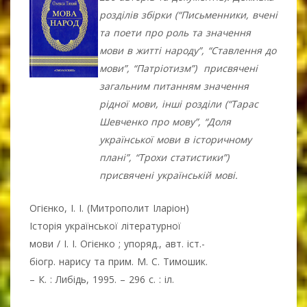
розділів збірки (“Письменники, вчені
та поети про роль та значення
мови в житті народу”, “Ставлення до
мови”, “Патріотизм”) присвячені
загальним питанням значення
рідної мови, інші розділи (“Тарас
Шевченко про мову”, “Доля
української мови в історичному
плані”, “Трохи статистики”)
присвячені українській мові.
Огієнко, І. І. (Митрополит Іларіон)
Історія української літературної
мови / І. І. Огієнко ; упоряд., авт. іст.-
біогр. нарису та прим. М. С. Тимошик.
– К. : Либідь, 1995. – 296 с. : іл.