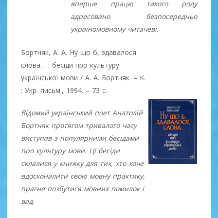
вперше працю такого роду
адресовано безпосередньо
україномовному читачеві.
Бортняк, А. А. Ну що б, здавалося
слова… : бесіди про культуру
української мови / А. А. Бортняк. – К.
: Укр. письм., 1994. – 73 с.
Відомий український поет Анатолій
Бортняк протягом тривалого часу
виступав з популярними бесідами
про культуру мови. Ці бесіди
склалися у книжку для тих, хто хоче
вдосконалити свою мовну практику,
прагне позбутися мовних помилок і
вад.