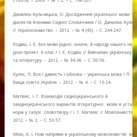
століть. – 2009. – № 1-2. – С. 198-207.
Данилюк-Кульчицька, О. Дослідження української мови та 
діалектів вченими Східної Словаччини / О. Данилюк-Кульч
// Українознавство. – 2012. – № 4 (45). – С. 244-247.
Кодиш, І. Є. Без мови рідної, юначе, й народу нашого нема..
урок-проект. 6 клас / І. Є. Кодиш // Вивчаємо українську м
та літературу. – 2012. – № 34-36. – С. 50-56.
Куляс, П. Вся і давність і обнова – українська мова / П. Ку
Вища освіта України. – 2012. – № 4. – С. 13-24.
Матвіяс, І. Г. Взаємодія східноукраїнського й
західноукраїнського варіантів літературної мови в устал
норм у галузі словотвору / І. Г. Матвіяс // Мовознавство.
2012. – № 2. – С. 53-57.
Мізін, К. І. Нові напрями в українському мовознавстві: зіс