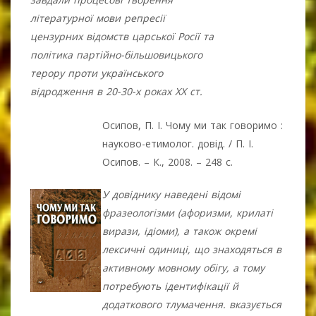
літературної мови репресії
цензурних відомств царської Росії та
політика партійно-більшовицького
терору проти українського
відродження в 20-30-х роках ХХ ст.
Осипов, П. І. Чому ми так говоримо :
науково-етимолог. довід. / П. І.
Осипов. – К., 2008. – 248 с.
У довіднику наведені відомі
фразеологізми (афоризми, крилаті
вирази, ідіоми), а також окремі
лексичні одиниці, що знаходяться в
активному мовному обігу, а тому
потребують ідентифікації й
додаткового тлумачення. вказується