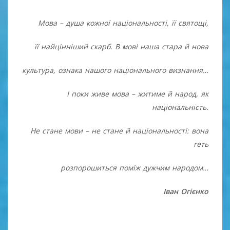
Мова – душа кожної національності, її святощі,
її найцінніший скарб. В мові наша стара й нова
культура, ознака нашого національного визнання…
І поки живе мова – житиме й народ, як
національність.
Не стане мови – не стане й національності: вона
геть
розпорошиться поміж дужчим народом…
Іван Огієнко