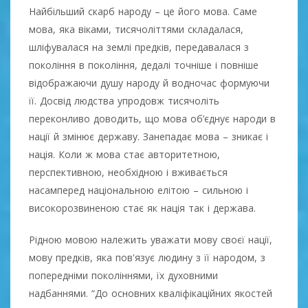
Найбільший скарб народу – це його мова. Саме
мова, яка віками, тисячоліттями складалася,
шліфувалася на землі предків, передавалася з
покоління в покоління, дедалі точніше і повніше
відображаючи душу народу й водночас формуючи
її. Досвід людства упродовж тисячоліть
переконливо доводить, що мова об’єднує народи в
нації й змінює державу. Занепадає мова – зникає і
нація. Коли ж мова стає авторитетною,
перспективною, необхідною і вживається
насамперед національною елітою – сильною і
високорозвиненою стає як нація так і держава.
Рідною мовою належить уважати мову своєї нації,
мову предків, яка пов'язує людину з її народом, з
попередніми поколіннями, їх духовними
надбаннями. “До основних кваліфікаційних якостей