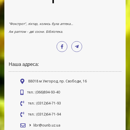
"Фокстрот", ліхтар, колись була аптека...
Аж раптом - дві сосни. Бібліотека.
Наша адреса:
88018 м Ужгород, пр. Свободи, 16
тел.: (066)894-93-40
тел.: (0312)64-71-93
тел.: (0312)64-71-94
libr@ounb.uz.ua