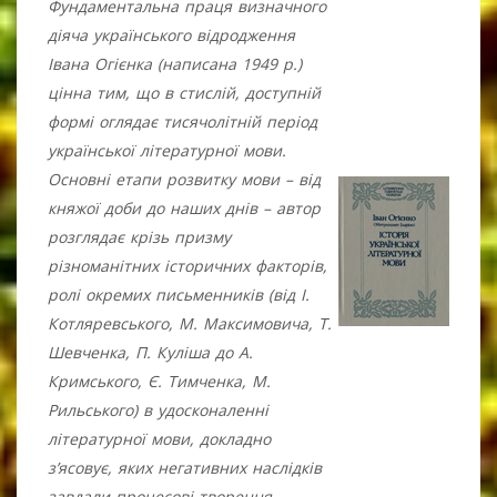
Фундаментальна праця визначного
діяча українського відродження
Івана Огієнка (написана 1949 р.)
цінна тим, що в стислій, доступній
формі оглядає тисячолітній період
української літературної мови.
Основні етапи розвитку мови – від
княжої доби до наших днів – автор
розглядає крізь призму
різноманітних історичних факторів,
ролі окремих письменників (від І.
Котляревського, М. Максимовича, Т.
Шевченка, П. Куліша до А.
Кримського, Є. Тимченка, М.
Рильського) в удосконаленні
літературної мови, докладно
з’ясовує, яких негативних наслідків
завдали процесові творення