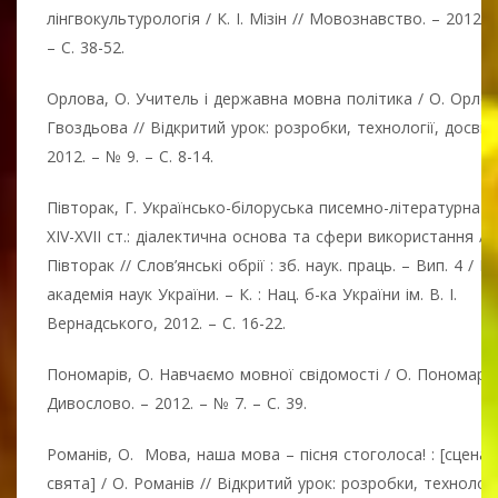
лінгвокультурологія / К. І. Мізін // Мовознавство. – 2012. 
– С. 38-52.
Орлова, О. Учитель і державна мовна політика / О. Орлов
Гвоздьова // Відкритий урок: розробки, технології, досвід.
2012. – № 9. – С. 8-14.
Півторак, Г. Українсько-білоруська писемно-літературна 
XIV-XVII ст.: діалектична основа та сфери використання / Г
Півторак // Слов’янські обрії : зб. наук. праць. – Вип. 4 / На
академія наук України. – К. : Нац. б-ка України ім. В. І.
Вернадського, 2012. – С. 16-22.
Пономарів, О. Навчаємо мовної свідомості / О. Пономарів
Дивослово. – 2012. – № 7. – С. 39.
Романів, О. Мова, наша мова – пісня стоголоса! : [сценар
свята] / О. Романів // Відкритий урок: розробки, технологі