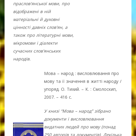
праслов'янської мови, про
відображені в ній
матеріальні й духовні
цінності давніх слов'ян, а
також про літературні мови,
мікромови і діалекти
сучасних слов'янських
народів.
Мова – народ : висловлювання про
мову та її значення в житті народу /
упоряд. О. Тихий. – К. : Смолоскип,
2007. – 416 с.
У книзі “Мова – народ” зібрано
документи і висловлювання
видатних людей про мову (понад
250 авторів та документів). Декілька