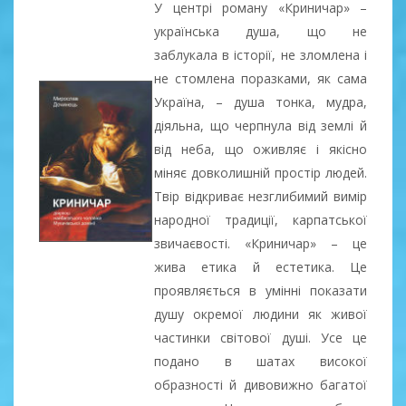
У центрі роману «Криничар» –
українська душа, що не
заблукала в історії, не зломлена і
не стомлена поразками, як сама
Україна, – душа тонка, мудра,
діяльна, що черпнула від землі й
від неба, що оживляє і якісно
міняє довколишній простір людей.
Твір відкриває незглибимий вимір
народної традиції, карпатської
звичаєвості. «Криничар» – це
жива етика й естетика. Це
проявляється в умінні показати
душу окремої людини як живої
частинки світової душі. Усе це
подано в шатах високої
образності й дивовижно багатої