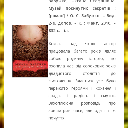
Забужко, Оксана Стефанівна.
Музей покинутих секретів :
[роман] / О. С. Забужко. – Вид.
2-е, допов. – К. : Факт, 2010. –
832 с. : іл.
Книга, над якою автор
працювала багато років являє
собою родинну історію, що
охопила час від сорокових років
двадцятого століття до
сьогодення. Здається усе було
пережито героями і кохання і
зрада, і радість і смуток.
Захоплююча розповідь про
зовсім різні часи, але одні і ті ж
почуття.