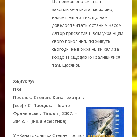
Це неймовірно смішна і
захоплююча книга, можливо,
найсмішніша з тих, що вам
довелося читати останнім часом.
Автор присвятив її всім українцям
свого покоління, які живуть
сьогодні не в Україні, виїхали за
кордон нещодавно і залишилися
там, щасливі.
84(4УКР)6
П84
Процюк, Степан. Канатоходці :
[есе] / С. Процюк. – Івано-
Франківськ : Тіповіт, 2007. –
304 с. - (Інша есеїстика)
У «Канатоходцях» Степан Процюк