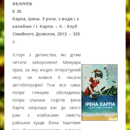
84(4УКР)6
К 26
Карпа, Ірена. З роси, з води і з
калабані / І. Карпа. – Х. : Клуб
Сімейного Дозвілля, 2013. – 320
с.
Історії з дитинства, які дітям
читати заборонено! Мемуари
зірки, за яку жоден літературний
негр не взявся б писати
автобіографію! Тож все сама:
попри глянцеві обкладинки,
попри спалахи софітів Ірена
Карпа запрошує вас до свого
раю з ковбасами замість
райських кущів. Вона тішитиме