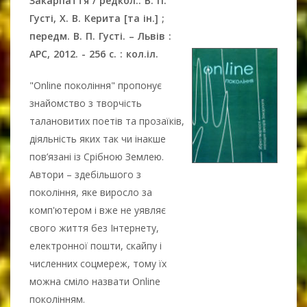
Закарпаття / редкол.: В. П.
Густі, Х. В. Керита [та ін.] ;
передм. В. П. Густі. – Львів :
АРС, 2012. - 256 с. : кол.іл.
"Online покоління" пропонує
знайомство з творчість
талановитих поетів та прозаїків,
діяльність яких так чи інакше
пов’язані із Срібною Землею.
Автори – здебільшого з
покоління, яке виросло за
комп'ютером і вже не уявляє
свого життя без Інтернету,
електронної пошти, скайпу і
численних соцмереж, тому їх
можна сміло назвати Online
поколінням.