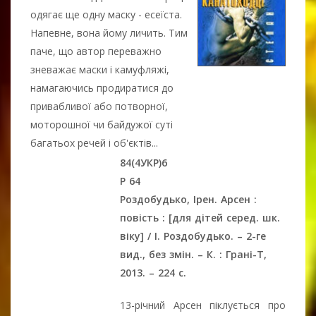
одягає ще одну маску - есеїста.
Напевне, вона йому личить. Тим
паче, що автор переважно
зневажає маски і камуфляжі,
намагаючись продиратися до
привабливої або потворної,
моторошної чи байдужої суті
багатьох речей і об'єктів...
84(4УКР)6
Р 64
Роздобудько, Ірен. Арсен :
повість : [для дітей серед. шк.
віку] / І. Роздобудько. – 2-ге
вид., без змін. – К. : Грані-Т,
2013. – 224 с.
13-річний Арсен піклується про