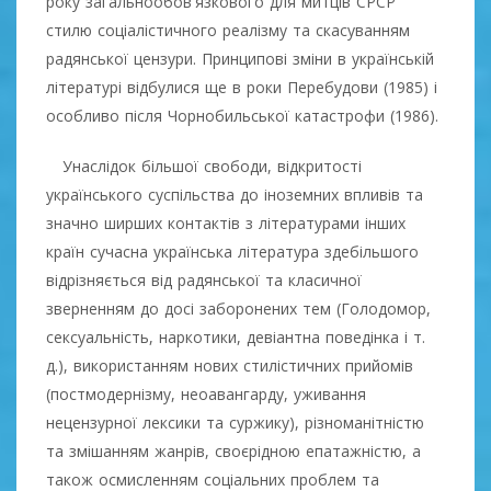
року загальнообов'язкового для митців СРСР
стилю соціалістичного реалізму та скасуванням
радянської цензури. Принципові зміни в українській
літературі відбулися ще в роки Перебудови (1985) і
особливо після Чорнобильської катастрофи (1986).
Унаслідок більшої свободи, відкритості
українського суспільства до іноземних впливів та
значно ширших контактів з літературами інших
країн сучасна українська література здебільшого
відрізняється від радянської та класичної
зверненням до досі заборонених тем (Голодомор,
сексуальність, наркотики, девіантна поведінка і т.
д.), використанням нових стилістичних прийомів
(постмодернізму, неоавангарду, уживання
нецензурної лексики та суржику), різноманітністю
та змішанням жанрів, своєрідною епатажністю, а
також осмисленням соціальних проблем та