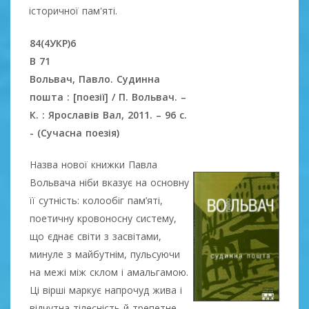
історичної пам'яті.
84(4УКР)6
В
71
Вольвач, Павло. Судинна
пошта : [поезії] / П. Вольвач. –
К. : Ярославів Вал, 2011. – 96 с.
- (Сучасна поезія)
Назва нової книжки Павла
Вольвача ніби вказує на основну
її сутність: колообіг пам’яті,
поетичну кровоносну систему,
що єднає світи з засвітами,
минуле з майбутнім, пульсуючи
на межі між склом і амальгамою.
Ці вірші маркує напрочуд жива і
відчутна тілесність й трепетне