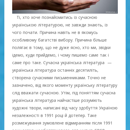
Ті, хто хоче познайомитись із сучасною
українською літературою, не завжди знають, із
чого почати. Причина навіть не в якомусь
особливому багатстві вибору. Причина більше
полягає в тому, що не дуже ясно, хто ми, звідки
ідемо, куди прийдемо, і чому пишемо саме так і
саме про таке. Сучасна українська література —
українська література останніх десятиліть,
створена сучасними письменниками. Точно не
зазначено, від якого моменту українську літературу
слід вважати сучасною. Утім, під поняттям сучасна
українська література найчастіше розуміють
художні твори, написані від часу здобуття Україною
незалежності в 1991 році й дотепер. Таке
розмежування зумовлене відмиранням після 1991