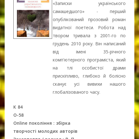
«Записки українського
самашедшого» - перший
опублікований прозовий роман
видатної поетеси. Робота над
твором тривала з 2001-го по
грудень 2010 року. Він написаний
від імені 35-річного
комп'ютерного програміста, який
на тлі особистої драми
прискіпливо, глибоко й болісно
сканує усі вивихи нашого
глобалізованого часу.
К 84
О-58
Online покоління : збірка
творчості молодих авторів