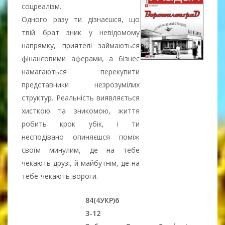
соцреалізм.
Одного разу ти дізнаєшся, що
твій брат зник у невідомому
напрямку, приятелі займаються
фінансовими аферами, а бізнес
намагаються перекупити
представники незрозумілих
структур. Реальність виявляється
хисткою та зникомою, життя
робить крок убік, і ти
несподівано опиняєшся поміж
своїм минулим, де на тебе
чекають друзі, й майбутнім, де на
тебе чекають вороги.
84(4УКР)6
З-12