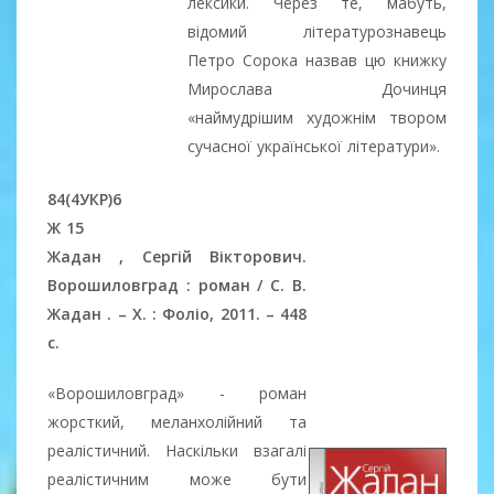
лексики. Через те, мабуть,
відомий літературознавець
Петро Сорока назвав цю книжку
Мирослава Дочинця
«наймудрішим художнім твором
сучасної української літератури».
84(4УКР)6
Ж 15
Жадан , Сергій Вікторович.
Ворошиловград : роман / С. В.
Жадан . – Х. : Фоліо, 2011. – 448
с.
«Ворошиловград» - роман
жорсткий, меланхолійний та
реалістичний. Наскільки взагалі
реалістичним може бути