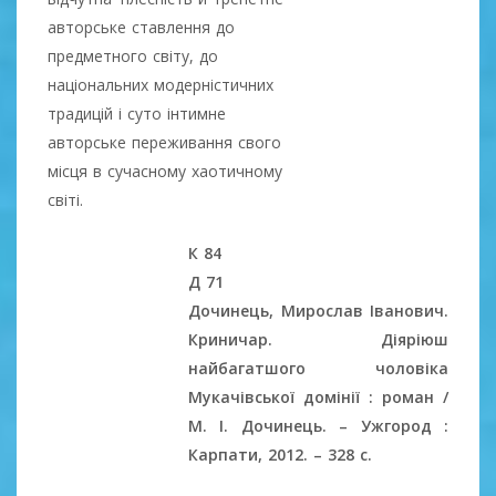
авторське ставлення до
предметного світу, до
національних модерністичних
традицій і суто інтимне
авторське переживання свого
місця в сучасному хаотичному
світі.
К 84
Д 71
Дочинець, Мирослав Іванович.
Криничар. Діяріюш
найбагатшого чоловіка
Мукачівської домінії : роман /
М. І. Дочинець. – Ужгород :
Карпати, 2012. – 328 с.