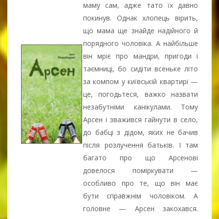
маму сам, адже тато їх давно
покинув. Однак хлопець вірить,
що мама ще знайде надійного й
порядного чоловіка. А найбільше
він мріє про мандри, пригоди і
таємниці, бо сидіти всеньке літо
за компом у київській квартирі —
це, погодьтеся, важко назвати
незабутніми канікулами. Тому
Арсен і зважився гайнути в село,
до бабці з дідом, яких не бачив
після розлучення батьків. І там
багато про що Арсенові
довелося поміркувати —
особливо про те, що він має
бути справжнім чоловіком. А
головне — Арсен закохався.