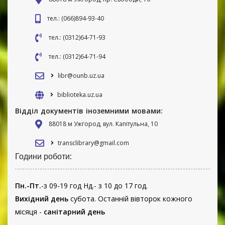
тел.: (066)894-93-40
тел.: (0312)64-71-93
тел.: (0312)64-71-94
libr@ounb.uz.ua
biblioteka.uz.ua
Відділ документів іноземними мовами:
88018 м Ужгород, вул. Капітульна, 10
transclibrary@gmail.com
Години роботи:
Пн.-Пт.
-з 09-19 год Нд.- з 10 до 17 год.
Вихідний день
субота. Останній вівторок кожного
місяця -
санітарний день