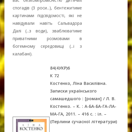
вас безкомпромісністю дитячих
спогадів (З роси...), бентежитиме
картинами підсвідомості, які не
навідували навіть Сальвадора
Далі (...з води), зваблюватиме
приватними розмовами в
богемному середовищі (...і з
калабані).
84(4УКР)6
К 72
Костенко, Ліна Василівна.
Записки українського
самашедшого : [роман] / Л. В.
Костенко. – К. : А-БА-БА-ГА-ЛА-
МА-ГА, 2011. – 416 с. : іл. –
(Перлини сучасної літератури)