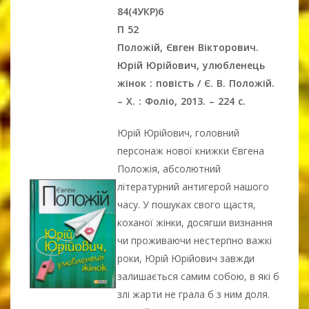
84(4УКР)6
П 52
Положій, Євген Вікторович.
Юрій Юрійович, улюбленець
жінок : повість / Є. В. Положій.
– Х. : Фоліо, 2013. – 224 с.
Юрій Юрійович, головний
персонаж нової книжки Євгена
Положія, абсолютний
літературний антигерой нашого
часу. У пошуках свого щастя,
коханої жінки, досягши визнання
чи проживаючи нестерпно важкі
роки, Юрій Юрійович завжди
залишається самим собою, в які б
злі жарти не грала б з ним доля.