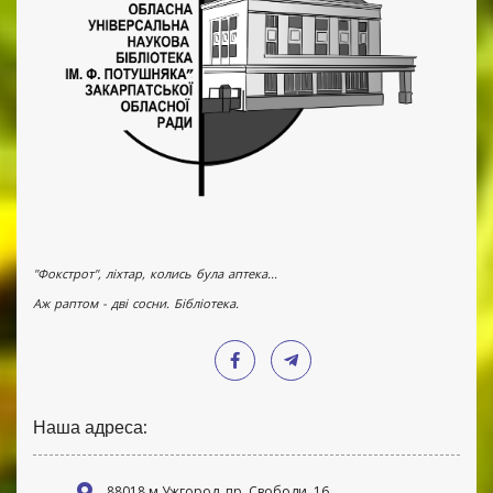
"Фокстрот", ліхтар, колись була аптека...
Аж раптом - дві сосни. Бібліотека.
Наша адреса:
88018 м Ужгород, пр. Свободи, 16