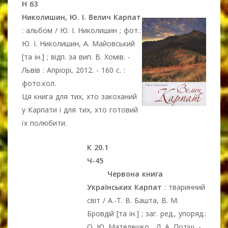
Н 63
Николишин, Ю. І. Велич Карпат
: альбом / Ю. І. Николишин ; фот.:
Ю. І. Николишин, А. Майовський
[та ін.] ; відп. за вип. В. Хомів. -
Львів : Апріорі, 2012. - 160 с. :
фото.кол.
Ця книга для тих, хто закоханий
у Карпати і для тих, хто готовий
їх полюбити.
К 20.1
Ч-45
Червона книга
Українських Карпат
: тваринний
світ / А.-Т. В. Башта, В. М.
Бровдій [та ін.] ; заг. ред., упоряд.:
О. Ю. Мателешко, Л. А. Потіш. -