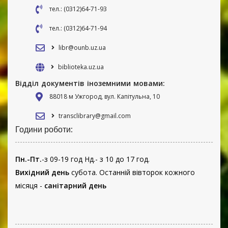
тел.: (0312)64-71-93
тел.: (0312)64-71-94
libr@ounb.uz.ua
biblioteka.uz.ua
Відділ документів іноземними мовами:
88018 м Ужгород, вул. Капітульна, 10
transclibrary@gmail.com
Години роботи:
Пн.-Пт.
-з 09-19 год Нд.- з 10 до 17 год.
Вихідний день
субота. Останній вівторок кожного
місяця -
санітарний день