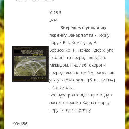
К 28.5
З-41
Збережемо унікальну
перлину Закарпаття
- Чорну
Гору / В. І. Комендар, В.
Борисенко, Н. Пойда ; Держ. упр.
екології та природ. ресурсів,
Міжвідом. н.-д. лаб. охорони
природ. екосистем Ужгород. нац.
ун-ту. - [Ужгород] : [б. и.], [2014?].
- 4 с. : кол.іл.
Брошура розповідає про одну з
гірських вершин Карпат Чорну
Гору та про її флору.
КОя656