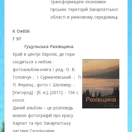
трансформацією економіки
гірських територій Закарпатської
області в ринковому середовищі.
К Оя656
Г 97
Гуцульська Рахівщина
.
Край в центрі Європи, де гори
сходяться з небом :
фотоальбом-книга / ред.: О. В.
Головчук ; І. Сурмачевський ; П.
П. Ференц ; фото І. Шелевер. -
[Ужгород] : [б. и.], [2011]. - 156 с. :
кол.іл.
Даний альбом – це розповідь
мовою фотографій про красу
Карпат та про Закарпатську
частину Гуцульщини.