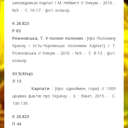
заповідниках Карпат / М. Нейметі // Унікум. - 2016. -
№9. - С. 16-17. : фот. кольор.
К 26.823
Р 63
Рожновська, Т. У полоні полонин
: [про Полонину
Красну і Усть-Чорнянські полонини Карпат] / Т.
Рожновська // Унікум. - 2016. - №9. - С. 8-13. : фот.
кольор.
63.5(4Укр)
Л 13
Карпати
: [про одноймен. гори] // 1000
цікавих фактів про Україну. - Х. : Віват, 2015. - С.
136-139.
К 26.823
П 44