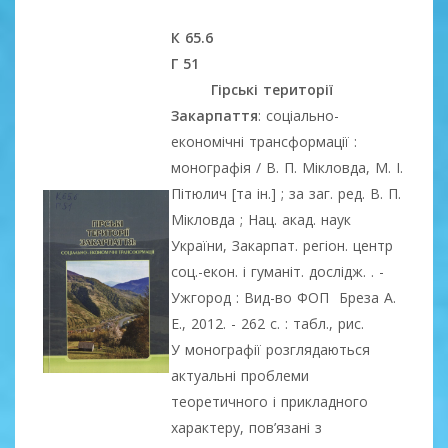
К 65.6
Г 51
Гірські території
Закарпаття
: соціально-
економічні трансформації :
монографія / В. П. Мікловда, М. І.
Пітюлич [та ін.] ; за заг. ред. В. П.
Мікловда ; Нац. акад. наук
України, Закарпат. регіон. центр
соц.-екон. і гуманіт. дослідж. . -
Ужгород : Вид-во ФОП Бреза А.
Е., 2012. - 262 с. : табл., рис.
У монографії розглядаються
актуальні проблеми
теоретичного і прикладного
характеру, пов’язані з