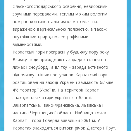
сільськогосподарського освоєння, невисокими
зручними перевалами, теплим м'яким вологим
помірно континентальним кліматом, чітко
вираженою вертикальною поясністю, а також
внутрішніми природно-географічними
відмінностями.
Карпатські гори прекрасні у будь-яку пору року.
Взимку сюди приїжджають заради катання на
лижах і сноуборді, а влітку – заради активного
відпочинку і піших прогулянок. Карпатські гори
розташовані на заході України і займають більше
4% території України. На території Карпат
знаходиться чотири українські області:
Закарпатська, Івано-Франківська, Львівська і
частина Чернівецької області. Найвища точка
Карпат – гора Говерла заввишки 2061 м. У
Карпатах знаходяться витоки річок Дністер і Прут.