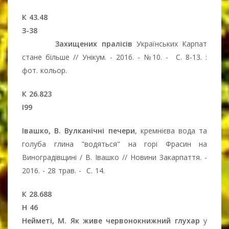
К 43.48
З-38
Захищених пралісів
Українських Карпат
стане більше // Унікум. - 2016. - №10. - С. 8-13. :
фот. кольор.
К 26.823
І99
Івашко, В. Вулканічні печери
, кремнієва вода та
голуба глина "водяться" на горі Фрасин на
Виноградівщині / В. Івашко // Новини Закарпаття. -
2016. - 28 трав. - С. 14.
К 28.688
Н 46
Нейметі, М. Як живе червонокнижний глухар
у