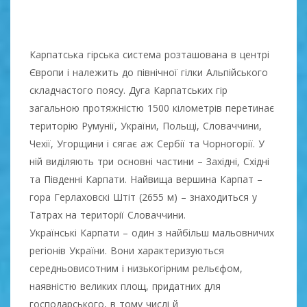
Карпатська гірська система розташована в центрі
Європи і належить до північної гілки Альпійського
складчастого поясу. Дуга Карпатських гір
загальною протяжністю 1500 кілометрів перетинає
територію Румунії, України, Польщі, Словаччини,
Чехії, Угорщини і сягає аж Сербії та Чорногорії. У
ній виділяють три основні частини – Західні, Східні
та Південні Карпати. Найвища вершина Карпат –
гора Герлаховскі Штіт (2655 м) – знаходиться у
Татрах на території Словаччини.
Українські Карпати – один з найбільш мальовничих
регіонів України. Вони характеризуються
середньовисотним і низькогірним рельєфом,
наявністю великих площ, придатних для
господарського, в тому числі й