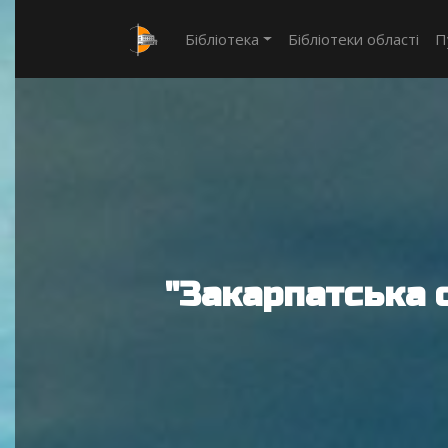
Бібліотека
Бібліотеки області
П
"Закарпатська 