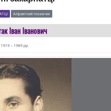
АТЦІ
Алфавітний покажчик
ак Іван Іванович
1919 – 1989 рр.