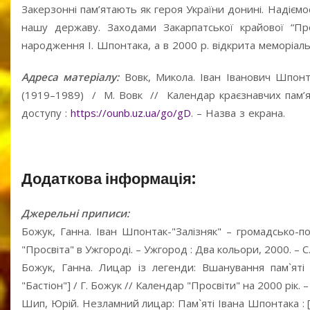
Закерзонні пам’ятають як героя України донині. Надіємос
нашу державу. Заходами Закарпатської крайової “Пр
народження І. Шпонтака, а в 2000 р. відкрита меморіальн
Адреса матеріалу:
Вовк, Микола. Іван Іванович Шпонта
(1919–1989) / М. Вовк // Календар краєзнавчих пам’ят
доступу :
https://ounb.uz.ua/go/gD
. – Назва з екрана.
Додаткова інформація:
Джерельні приписи:
Божук, Ганна. Іван Шпонтак-"Залізняк" – громадсько-по
"Просвіта" в Ужгороді. – Ужгород : Два кольори, 2000. – С. 
Божук, Ганна. Лицар із легенди: Вшанування пам`яті 
"Бастіон"] / Г. Божук // Календар "Просвіти" на 2000 рік. –
Шип, Юрій. Незламний лицар: Пам`яті Івана Шпонтака : [в