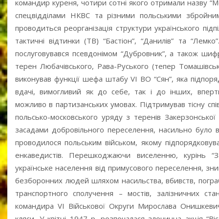
командир куреня, чотири сотні якого отримали назву “М
спецвідділами НКВС та різними польськими збройним
проводиться реорганізація структури українського підпі
тактичні відтинки (ТВ) “Бастіон”, “Данилів” та “Лемк
послуговувався псевдонімом “Дубровник”, а також шифр
терен Любачівського, Рава-Руського (тепер Томашівськ
виконував функції шефа штабу VI ВО “Сян”, яка підпор
вдачі, вимогливий як до себе, так і до інших, вперт
можливо в партизанських умовах. Підтримував тісну спі
польсько-московського уряду з теренів Закерзонської
засадами добровільного переселення, насильно було в
проводилося польським військом, якому підпорядковувал
енкаведистів. Перешкоджаючи виселенню, курінь “
українське населення від примусового переселення, знищу
безборонних людей шляхом насильства, вбивств, погра
транспортного сполучення – мостів, залізничних ст
командира VI Військової Округи Мирослава Онишкевич
кляси. У квітні 1947 р. розпочалася злочинна акція “В