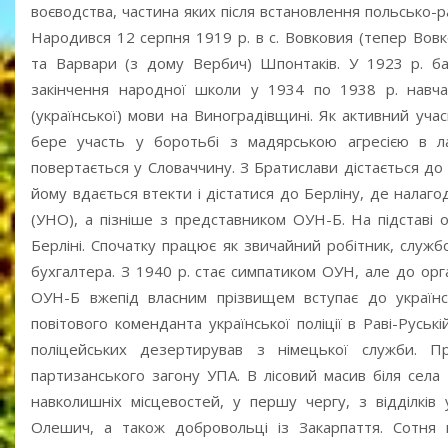
воєводства, частина яких після встановлення польсько-
Народився 12 серпня 1919 р. в с. Вовковия (тепер Вовк
та Варвари (з дому Вербич) Шпонтаків. У 1923 р. ба
закінчення народної школи у 1934 по 1938 р. навчає
(української) мови на Виноградівщині. Як активний учас
бере участь у боротьбі з мадярською агресією в лав
повертається у Словаччину. З Братислави дістається до
йому вдається втекти і дістатися до Берліну, де налаг
(УНО), а пізніше з представником ОУН-Б. На підставі 
Берліні. Спочатку працює як звичайний робітник, служ
бухгалтера. З 1940 р. стає симпатиком ОУН, але до орг
ОУН-Б вжепід власним прізвищем вступає до українсь
повітового коменданта української поліції в Раві-Русь
поліцейських дезертирував з німецької служби. П
партизанського загону УПА. В лісовий масив біля сел
навколишніх місцевостей, у першу чергу, з відділків 
Олешич, а також добровольці із Закарпаття. Сотня 