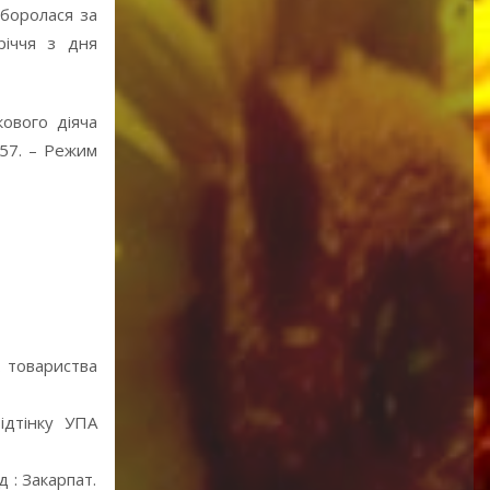
 боролася за
річчя з дня
кового діяча
157. – Режим
к товариства
ідтінку УПА
 : Закарпат.