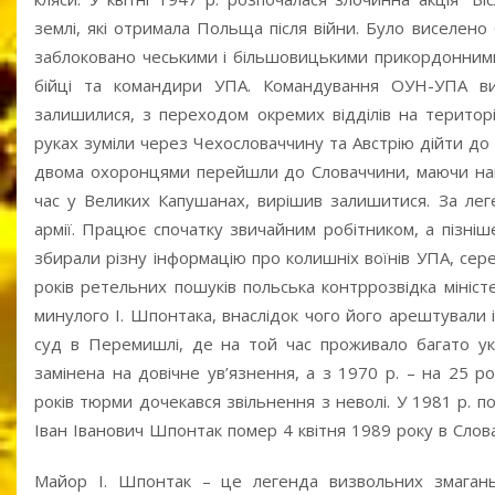
землі, які отримала Польща після війни. Було виселено 
заблоковано чеськими і більшовицькими прикордонними
бійці та командири УПА. Командування ОУН-УПА ви
залишилися, з переходом окремих відділів на територі
руках зуміли через Чехословаччину та Австрію дійти до 
двома охоронцями перейшли до Словаччини, маючи намір
час у Великих Капушанах, вирішив залишитися. За лег
армії. Працює спочатку звичайним робітником, а пізні
збирали різну інформацію про колишніх воїнів УПА, сер
років ретельних пошуків польська контррозвідка мініс
минулого І. Шпонтака, внаслідок чого його арештували і
суд в Перемишлі, де на той час проживало багато укр
замінена на довічне ув’язнення, а з 1970 р. – на 25 р
років тюрми дочекався звільнення з неволі. У 1981 р. 
Іван Іванович Шпонтак помер 4 квітня 1989 року в Слова
Майор І. Шпонтак – це легенда визвольних змагань