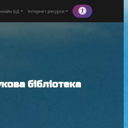
нлайн БД
Інтернет ресурси
кова бібліотека