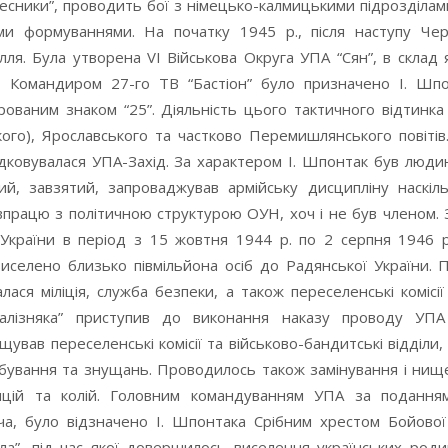
есники”, проводить бої з німецько-калмицькими підрозділами
и формуваннями. На початку 1945 р., після наступу Черв
лля. Була утворена VI Військова Округа УПА “Сян”, в склад 
о”. Командиром 27-го ТВ “Бастіон” було призначено І. Шп
ованим знаком “25”. Діяльність цього тактичного відтинк
ого), Ярославського та частково Перемишлянського повіті
ядковувалася УПА-Захід. За характером І. Шпонтак був люд
ий, завзятий, запроваджував армійську дисципліну наскіл
впрацю з політичною структурою ОУН, хоч і не був членом. 
 України в період з 15 жовтня 1944 р. по 2 серпня 1946 р
иселено близько півмільйона осіб до Радянської України. 
ася міліція, служба безпеки, а також переселенські комісі
Залізняка” приступив до виконання наказу проводу УП
вав переселенські комісії та військово-бандитські відділи, 
бування та знущань. Проводилось також замінування і нище
анцій та колій. Головним командуванням УПА за подання
а, було відзначено І. Шпонтака Срібним хрестом Бойової 
ісла”, під час якої довершилось виселення українських роди