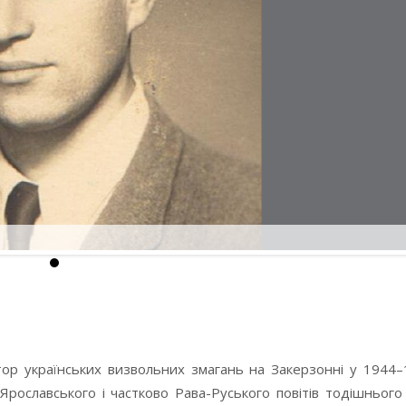
тор українських визвольних змагань на Закерзонні у 1944
Ярославського і частково Рава-Руського повітів тодішнього