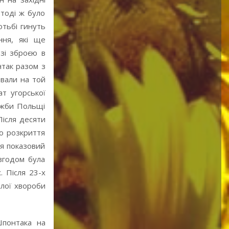
 тоді ж було
тьбі гинуть
ння, які ще
 зі зброєю в
нтак разом з
ивали на той
т угорської
лужби Польщі
Після десяти
ро розкриття
ся показовий
згодом була
. Після 23-х
алої хвороби
Шпонтака на