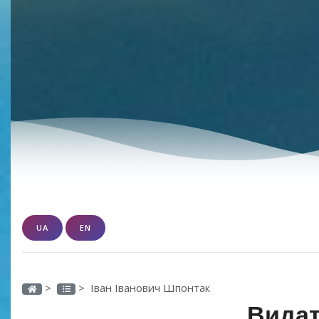
UA
EN
>
> Іван Іванович Шпонтак
Видат