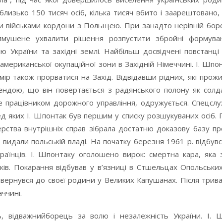
близько 150 тисяч осіб, кілька тисяч вбито і заарештовано,
 військами кордони з Польщею. При занадто нерівній боро
мушене ухвалити рішення розпустити збройні формува
ю України та західні землі. Найбільш досвідчені повстанці
американської окупаційної зони в Західній Німеччині. І. Шпо
 також прорватися на Захід. Відвідавши рідних, які прож
ендою, що він повертається з радянського полону як солда
ше працівником дорожного управління, одружується. Спецс
ед яких І. Шпонтак був першим у списку розшукуваних осіб. 
терства внутрішніх справ зібрала достатню доказову базу п
 видали польській владі. На початку березня 1961 р. відбув
аїнців. І. Шпонтаку оголошено вирок: смертна кара, яка 
оків. Покарання відбував у в’язниці в Стшельцах Опольських
повернувся до своєї родини у Великих Капушанах. Після трив
ччині.
, відважнийборець за волю і незалежність України. І. 