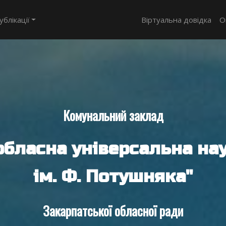
ублікації
Віртуальна довідка
О
Комунальний заклад
обласна універсальна нау
ім. Ф. Потушняка"
Закарпатської обласної ради