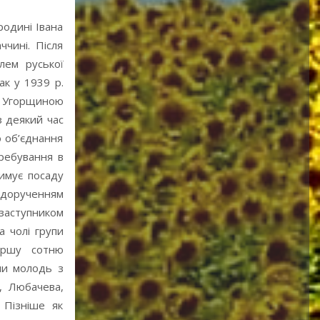
родині Івана
чині. Після
лем руської
ак у 1939 р.
и Угорщиною
з деякий час
о об’єднання
еребування в
римує посаду
а дорученням
заступником
а чолі групи
першу сотню
ми молодь з
ї, Любачева,
 Пізніше як