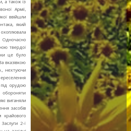
, а також із
оної Армії,
якої ввійшли
онтака, який
а охоплювала
в. Одночасно
иною твердої
ьки це було
За вказівкою
., нехтуючи
Переселення
ї під орудою
А обороняти
які виганяли
ння засобів
м крайового
Заслуги 2-ї
н на західні