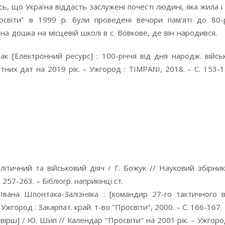
ь, що Україна віддасть заслужені почесті людині, яка жила і
освіти” в 1999 р. були проведені вечори пам’яті до 80-
а дошка на місцевій школі в с. Вовкове, де він народився.
к [Електронний ресурс] : 100-річчя від дня народж. війсь
них дат на 2019 рік. – Ужгород : TIMPANI, 2018. – С. 153-
літичний та військовий діяч / Г. Божук // Науковий збірни
257-263. – Бібліогр. наприкінці ст.
Івана Шпонтака-Залізняка : [командир 27-го тактичного в
 Ужгород : Закарпат. край. т-во "Просвіти", 2000. – С. 166-167.
ірш] / Ю. Шип // Календар "Просвіти" на 2001 рік. – Ужгород