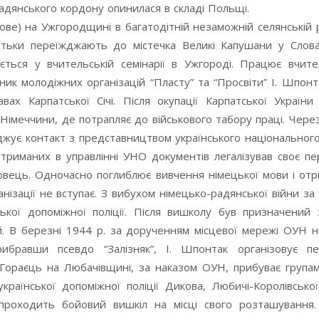
радянського кордону опинилася в складі Польщі.
ове) на Ужгородщині в багатодітній незаможній селянській 
тьки переїжджають до містечка Великі Капушани у Словач
ться у вчительській семінарії в Ужгороді. Працює вчите
ник молодіжних організацій “Пласту” та “Просвіти” І. Шпонт
ах Карпатської Січі. Після окупації Карпатської Україн
 Німеччини, де потрапляє до військового табору праці. Чере
оджує контакт з представництвом українського національног
отриманих в управлінні УНО документів легалізував своє п
бовець. Одночасно поглиблює вивчення німецької мови і от
анізації не вступає. З вибухом німецько-радянської війни з
кої допоміжної поліції. Після вишколу був призначений 
кій. В березні 1944 р. за дорученням місцевої мережі ОУН н
рибравши псевдо “Залізняк”, І. Шпонтак організовує 
а Гораєць на Любачівщині, за наказом ОУН, прибуває група
української допоміжної поліції Дикова, Любичі-Королівсько
проходить бойовий вишкіл на місці свого розташування.