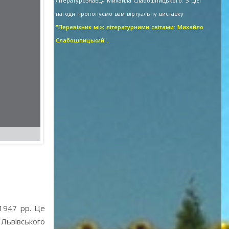
літературознавця Михайла Слабошпицького. З цієї
нагоди пропонуємо вам віртуальну виставку
"Перевізник між літературними світами: Михайло
Слабошпицький".
–1947 рр. Це
 Львівського