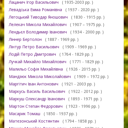
Лацанич Ігор Васильович
( 1935-2003 рр. )
Левадська Емма Романівна
( 1937 - 2020 рр. )
Легоцький Тиводар Яношович
( 1830 - 1915 рр. )
Лелекач Микола Михайлович
( 1907 – 1975 рр. )
Лендьєл Володимир Іванович
( 1934 - 2000 рр. )
Ліннер Бертолон
( 1887 - 1969 рр. )
Лінтур Петро Васильович
( 1909 - 1969 рр. )
Лодій Петро Дмитрович
( 1764 - 1829 рр. )
Лучкай Михайло Михайлович
( 1771 - 1829 рр. )
Малильо Софія Михайлівна
( 1926 - 2015 рр. )
Мандзюк Микола Миколайович
( 1909 – 1972 рр. )
Маргітич Іван Антонович
( 1921 - 2003 рр. )
Маркусь Василь Васильович
( 1922 - 2012 рр. )
Маркуш Олександр Іванович
( 1893 - 1971 рр. )
Мартон Степан Федорович
( 1923 - 1996 рр. )
Масарик Томаш
( 1850 - 1937 рр. )
Матезонський Костянтин
( 1794 - 1858 рр. )