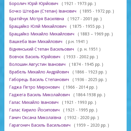
Боролич Юрій Юрійович
( 1921 - 1973 рр. )
Бочко Штефан (Степан) Іванович
( 1895 - 1972 рр. )
Братійчук Мотря Василівна
( 1927 - 2001 рр. )
Бращайко Юлій Михайлович
( 1875 - 1955 рр. )
Бращайко Михайло Михайлович
( 1883 – 1969 рр. )
Вашкеба Іван Михайлович
( р.н. 1941 )
Віднянський Степан Васильович
( р. н. 1951 )
Вовчок Василь Юрійович
( 1933 - 2002 рр. )
Волошин Августин Іванович
( 1874 - 1945 рр. )
Врабель Михайло Андрійович
( 1866 - 1923 рр. )
Габорець Василь Степанович
( 1936 - 2025 рр. )
Гаджа Петро Миронович
( 1966 - 2014 рр. )
Гаджега Василь Миколайович
( 1864-1938 рр. )
Галас Михайло Іванович
( 1921 - 1993 рр. )
Галас Кирило Йосипович
( 1921 - 1995 рр. )
Ганич Оксана Миколаївна
( 1932 - 2020 рр. )
Гарагонич Василь Васильович
( 1959 – 2020 рр. )