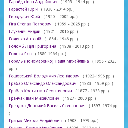
Гарайда Іван Андрійович
( 1905 - 1944 рр. )
Гарастей Юрій
( 1930 - 2014 рр. )
Гвоздулич Юрій
( 1920 – 2002 рр. )
Гіга Степан Петрович
( 1959 – 2025 рр. )
Глуханич Андрій
( 1921 – 2016 рр. )
Годинка Антоній
( 1864 - 1946 рр. )
Голомб Лідія Григорівна
( 1938 - 2013 рр. )
Голота Яків
( 1880-1964 рр. )
Гораль (Пономаренко) Надія Михайлівна
( 1956 - 2023
рр. )
Гошовський Володимир Леонідович
( 1922-1996 рр. )
Грабар Олександр Олександрович
( 1883 - 1959 рр. )
Грабар Костянтин Леонтинович
( 1877 - 1938 рр. )
Гранчак Іван Михайлович
( 1927 - 2000 рр. )
Ґренджа-Донський Василь Степанович
( 1897–1974 рр.
)
Грицак Микола Андрійович
( 1908 - 1979 рр. )
Гудивок Петро Михайлович
( 1936 - 2012 рр. )