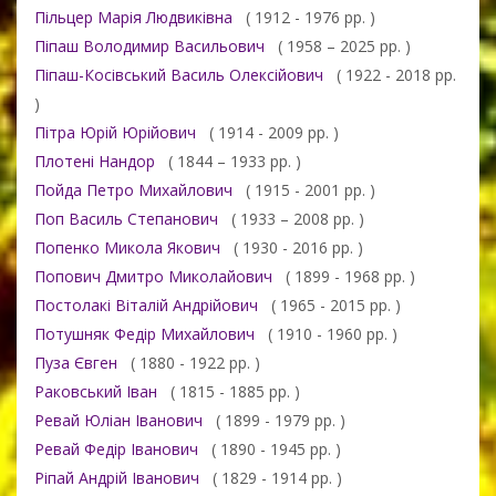
Пільцер Марія Людвиківна
( 1912 - 1976 рр. )
Піпаш Володимир Васильович
( 1958 – 2025 рр. )
Піпаш-Косівський Василь Олексійович
( 1922 - 2018 рр.
)
Пітра Юрій Юрійович
( 1914 - 2009 рр. )
Плотені Нандор
( 1844 – 1933 рр. )
Пойда Петро Михайлович
( 1915 - 2001 рр. )
Поп Василь Степанович
( 1933 – 2008 рр. )
Попенко Микола Якович
( 1930 - 2016 рр. )
Попович Дмитро Миколайович
( 1899 - 1968 рр. )
Постолакі Віталій Андрійович
( 1965 - 2015 рр. )
Потушняк Федір Михайлович
( 1910 - 1960 рр. )
Пуза Євген
( 1880 - 1922 рр. )
Раковський Іван
( 1815 - 1885 рр. )
Ревай Юліан Іванович
( 1899 - 1979 рр. )
Ревай Федір Іванович
( 1890 - 1945 рр. )
Ріпай Андрій Іванович
( 1829 - 1914 рр. )