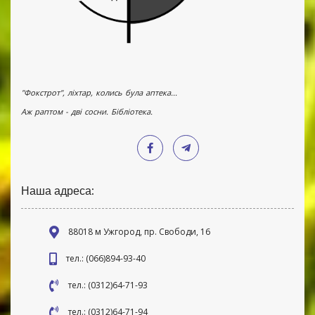
"Фокстрот", ліхтар, колись була аптека...
Аж раптом - дві сосни. Бібліотека.
Наша адреса:
88018 м Ужгород, пр. Свободи, 16
тел.: (066)894-93-40
тел.: (0312)64-71-93
тел.: (0312)64-71-94