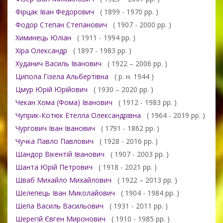
Фірцак Іван Федорович
( 1899 - 1970 рр. )
Фодор Степан Степанович
( 1907 - 2000 рр. )
Химинець Юліан
( 1911 - 1994 рр. )
Хіра Олександр
( 1897 - 1983 рр. )
Худанич Василь Іванович
( 1922 – 2006 рр. )
Ципола Гізела Альбертівна
( р. н. 1944 )
Цмур Юрій Юрійович
( 1930 – 2020 рр. )
Чекан Хома (Фома) Іванович
( 1912 - 1983 рр. )
Чуприк-Котюк Етелла Олександрівна
( 1964 - 2019 рр. )
Чургович Іван Іванович
( 1791 - 1862 рр. )
Чучка Павло Павлович
( 1928 - 2016 рр. )
Шандор Вікентій Іванович
( 1907 - 2003 рр. )
Шанта Юрій Петрович
( 1918 - 2021 рр. )
Шваб Михайло Михайлович
( 1922 – 2013 рр. )
Шелепець Іван Миколайович
( 1904 - 1984 рр. )
Шепа Василь Васильович
( 1931 - 2011 рр. )
Шерегій Євген Миронович
( 1910 - 1985 рр. )