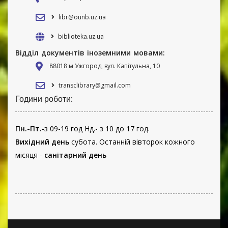
libr@ounb.uz.ua
biblioteka.uz.ua
Відділ документів іноземними мовами:
88018 м Ужгород, вул. Капітульна, 10
transclibrary@gmail.com
Години роботи:
Пн.-Пт.
-з 09-19 год Нд.- з 10 до 17 год.
Вихідний день
субота. Останній вівторок кожного
місяця -
санітарний день