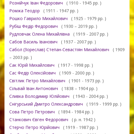
Рознійчук Іван Федорович
( 1910 - 1945 рр. )
Ромжа Теодор
( 1911 - 1947 рр. )
Рошко Гаврило Михайлович
( 1925 - 1979 рр. )
Рубіш Федір Федорович
( 1930 – 2019 рр. )
Рудловчак Олена Михайлівна
( 1919 - 2007 рр. )
Сабов Василь Іванович
( 1937 - 2007 рр. )
Сабол (Зореслав) Степан-Севастіян Михайлович
( 1909
– 2003 рр. )
Сак Юрій Михайлович
( 1917 - 1998 рр. )
Сас Федір Олексійович
( 1909 - 2000 рр. )
Світлик Петро Михайлович
( 1901 - 1973 рр. )
Сільвай Іван Антонович
( 1838 – 1904 рр. )
Сливка Володимир Юлійович
( 1943 - 2004 рр. )
Снігурський Дмитро Олександрович
( 1919 - 1999 рр. )
Сова Петро Петрович
( 1894 - 1984 рр. )
Станкович Євген Федорович
( р. н. 1942 )
Стерчо Петро Юрійович
( 1919 - 1987 рр. )