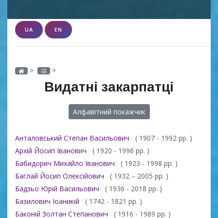
UA
EN
>
>
Видатні закарпатці
Алфавітний покажчик
Анталовський Степан Васильович
( 1907 - 1992 рр. )
Архій Йосип Іванович
( 1920 - 1996 рр. )
Бабидорич Михайло Іванович
( 1923 - 1998 рр. )
Баглай Йосип Олексійович
( 1932 – 2005 рр. )
Бадзьо Юрій Васильович
( 1936 - 2018 рр. )
Базилович Іоаникій
( 1742 - 1821 рр. )
Баконій Золтан Степанович
( 1916 - 1989 рр. )