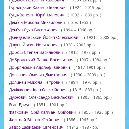
Гурницький Казимір Іванович
( 1924 - 2019 рр. )
Гуца-Венелін Юрій Іванович
( 1802 - 1839 рр. )
Дем`ян Микола Михайлович
( р. н. 1953 )
Дем`ян Лука Васильович
( 1894 – 1968 рр. )
Дзендзелівський Йосип Олексійович
( 1921 – 2008 рр. )
Ділунг Йосип Йосипович
( 1928 - 2003 рр. )
Добош Степан Васильович
( 1912 - 1978 рр. )
Добровський Павло Васильович
( 1907 - 1984 рр. )
Добрянський Адольф Іванович
( 1817-1901 рр. )
Довганич Омелян Дмитрович
( 1930 – 2009 рр. )
Долинай Микола Петрович
( 1894 – 1970 рр. )
Дулішкович Іван Олексійович
( 1815-1883 рр. )
Духнович Олександр Васильович
( 1803 - 1865 рр. )
Еган Едмун
( 1851 - 1901 рр. )
Жаткович Юрій-Калман Юрійович
( 1855 - 1920 рр. )
Желтвай Віктор Юлійович
( 1886 - 1963 рр. )
Задор Дезидерій Євгенович
( 1912 - 1987 рр. )