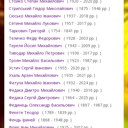
Стойко Степан Михайлович
( 1920 – 2020 рр. )
Стрипський Гіядор Миколайович
( 1875 - 1946 рр. )
Сюсько Михайло Іванович
( 1937 - 2018 рр. )
Сятиня Михайло Лукович
( 1957 - 2017 рр. )
Таркович Григорій
( 1754 - 1841 рр. )
Теличко Федір Федорович
( 1928 - 2003 рр. )
Тереля Йосип Михайлович
( 1943 – 2009 рр. )
Тиводар Михайло Петрович
( 1936 - 2017 рр. )
Троян Михайло Васильович
( 1923 - 1987 рр. )
Устич Сергій Іванович
( 1955 - 2020 рр. )
Ухаль Арзен Михайлович
( 1935 - 2021 рр. )
Фатула Михайло Іванович
( 1932 - 2024 рр. )
Федака Дмитро Михайлович
( 1940 - 2016 рр. )
Федака Сергій Дмитрович
( 1964 – 2025 рр. )
Фединець Олександр Васильович
( 1897 - 1987 рр. )
Фекете Теодор
( 1789 - 1839 рр. )
Фендь Іриней
( 1868 - 1948 рр. )
Фізер Іван Михайлович
( 1925 – 2007 рр. )