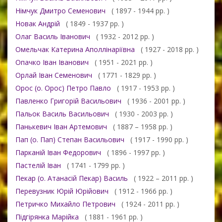
Німчук Дмитро Семенович
( 1897 - 1944 рр. )
Новак Андрій
( 1849 - 1937 рр. )
Олаг Василь Іванович
( 1932 - 2012 рр. )
Омельчак Катерина Аполлінаріївна
( 1927 - 2018 рр. )
Опачко Іван Іванович
( 1951 - 2021 рр. )
Орлай Іван Семенович
( 1771 - 1829 рр. )
Орос (о. Орос) Петро Павло
( 1917 - 1953 рр. )
Павленко Григорій Васильович
( 1936 - 2001 рр. )
Пальок Василь Васильович
( 1930 - 2003 рр. )
Панькевич Іван Артемович
( 1887 – 1958 рр. )
Пап (о. Пап) Степан Васильович
( 1917 - 1990 рр. )
Парканій Іван Федорович
( 1896 - 1997 рр. )
Пастелій Іван
( 1741 - 1799 рр. )
Пекар (о. Атанасій Пекар) Василь
( 1922 – 2011 рр. )
Перевузник Юрій Юрійович
( 1912 - 1966 рр. )
Петричко Михайло Петрович
( 1924 - 2011 рр. )
Підгірянка Марійка
( 1881 - 1961 рр. )