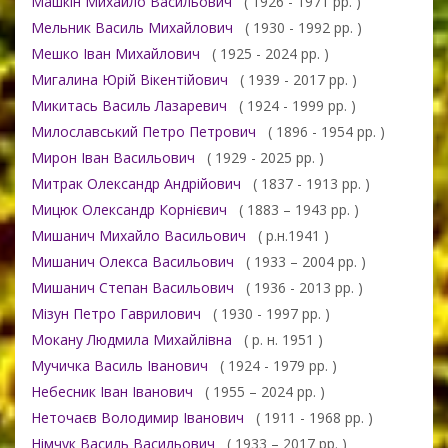
Машкін Михайло Васильович
( 1926 - 1971 рр. )
Мельник Василь Михайлович
( 1930 - 1992 рр. )
Мешко Іван Михайлович
( 1925 - 2024 рр. )
Мигалина Юрій Вікентійович
( 1939 - 2017 рр. )
Микитась Василь Лазаревич
( 1924 - 1999 рр. )
Милославський Петро Петрович
( 1896 - 1954 рр. )
Мирон Іван Васильович
( 1929 - 2025 рр. )
Митрак Олександр Андрійович
( 1837 - 1913 рр. )
Мицюк Олександр Корнієвич
( 1883 – 1943 рр. )
Мишанич Михайло Васильович
( р.н.1941 )
Мишанич Олекса Васильович
( 1933 – 2004 рр. )
Мишанич Степан Васильович
( 1936 - 2013 рр. )
Мізун Петро Гаврилович
( 1930 - 1997 рр. )
Мокану Людмила Михайлівна
( р. н. 1951 )
Мучичка Василь Іванович
( 1924 - 1979 рр. )
Небесник Іван Іванович
( 1955 – 2024 рр. )
Неточаєв Володимир Іванович
( 1911 - 1968 рр. )
Німчук Василь Васильович
( 1933 – 2017 рр. )