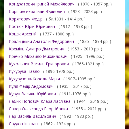
Кондратович Іриней Михайлович
( 1878 - 1957 рр. )
Коршинський Іван Юрійович
( 1928 - 2023 рр. )
Корятович Федір
( бл.1331 - 1414 рр. )
Костюк Юрій Юрійович
( 1912 - 1998 рр. )
Коцак Арсеній
( 1737 - 1800 рр. )
Кралицький Анатолій Федорович
( 1835 - 1894 рр. )
Кремінь Дмитро Дмитрович
( 1953 – 2019 рр. )
Кречко Михайло Михайлович
( 1925 - 1996 рр. )
Кукольник Василь Григорович
( 1765-1821 рр. )
Кукуруза Павло
( 1896-1978 рр. )
Кукурузова-Король Марія
( 1907–1995 рр. )
Куля Федір Андрійович
( 1935 – 2017 рр. )
Куруц Василь Юрійович
( 1911-1976 рр. )
Лабик-Попович Клара Ласлівна
( 1944 – 2018 рр. )
Лавер Олександр Георгійович
( 1955 – 2021 рр. )
Лар Василь Васильович
( 1892 - 1983 рр. )
Лаудон Іштван
( 1862 - 1924 рр. )