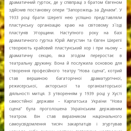
драматичний гурток, де у співпраці з братом Євгеном
здійснив постановку опери “Запорожець за Дунаєм”. У
1933 році брати Шерегії нею успішно представляли
пластунську організацію краю на світовому з`їзді
пластунів Угорщини. Наступного року на базі
драматичного гуртка Юрій Августин та Євген Шерегії
створюють крайовий пластунський хор і при ньому –
драматичну секцію, яка згодом переростає в
театральну дружину. Вона й послужила основою для
створення професійного театру “Нова сцена”, котрий
став вершиною багаторічної драматургічної,
режисерської, акторської та організаторської
діяльності митця. З утворенням у 1939 році у Хусті
самостійної держави – Карпатська України “Нова
сцена” була проголошена Українським державним
театром. Він став виразником національного
самоусвідомлення тисяч закарпатців і згуртував