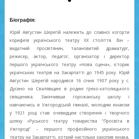
Біографія:
Юрій Августин Шерегій належить до славної когорти
корифеїв українського театру XX століття. Він –
видатний просвітянин, талановитий драматург,
режисер, актор, педагог, організатор і директор
першого українського театру «Нова сцена», історик
українських театрів на Закарпатті до 1945 року. Юрій
Августин Шерегій народився 16 січня 1907 року у с.
Дусино на Свалявщині в родині греко-католицького
священика. Закінчивши горожанську школу і
навчаючись в Ужгородській гімназії, молодим юнаком
у 1921 році став очевидцем створення і творчого
шляху «Руського театру товариства “Просвіта в
Ужгороді” – першого професійного українського
театру на Закарпатті, котрий настільки захопив юнака,