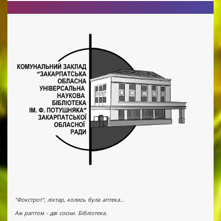
"Фокстрот", ліхтар, колись була аптека...
Аж раптом - дві сосни. Бібліотека.