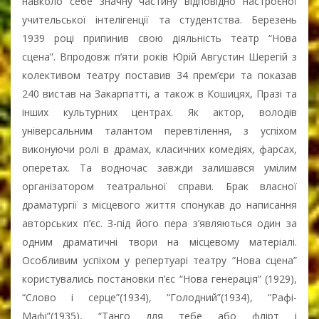
навколо себе значну частину відповідно настроєної
учительської інтелігенції та студентства. Березень
1939 році припинив свою діяльність театр “Нова
сцена”. Впродовж п’яти років Юрій Августин Шерегій з
колективом театру поставив 34 прем’єри та показав
240 вистав на Закарпатті, а також в Кошицях, Празі та
інших культурних центрах. Як актор, володів
універсальним талантом перевтілення, з успіхом
виконуючи ролі в драмах, класичних комедіях, фарсах,
оперетах. Та водночас завжди залишався умілим
організатором театральної справи. Брак власної
драматургії з місцевого життя спонукав до написання
авторських п’єс. З-під його пера з’являються один за
одним драматичні твори на місцевому матеріалі.
Особливим успіхом у репертуарі театру “Нова сцена”
користувались постановки п’єс “Нова генерація” (1929),
“Слово і серце”(1934), “Голодний”(1934), “Рафі-
Мафі”(1935), “Танго для тебе або флірт і