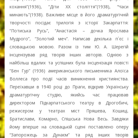
кохання”(1936), “Діти XX століття”(1938), “Часи
минають”(1938). Важливе місце в його драматургічній
творчості посідає трилогія з історії Закарпаття:
“Потиська Русь”, “Анастасія – дочка Ярослава
Мудрого”, “Золотий меч”. Написав декілька п`єс і
словацькою мовою. Разом із тим Ю. А. Шерегій
інсценізував ряд творів інших авторів. Однією з
найбільш вдалих та успішних була інсценізація повісті
“Бен Гур” (1936) американського письменника Алоїса
Воллеса про події часів виникнення християнства.
Переїхавши в 1940 році до Праги, відкрив Українську
драматургічну студію, якийсь час працював
директором Підкарпатського театру в Дрогобичі,
режисером у театрах міст Пряшева, Кошиці,
Братислави, Комарно, Спішська Нова Весь. Завдяки
йому вперше на словацькій сцені поставлено оперу
“Запорожець за Дунаєм” та ряд інших творів