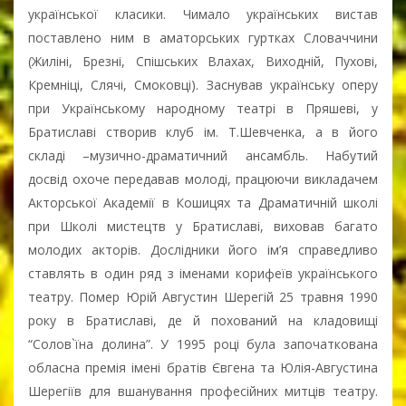
української класики. Чимало українських вистав
поставлено ним в аматорських гуртках Словаччини
(Жиліні, Брезні, Спішських Влахах, Виходній, Пухові,
Кремніці, Слячі, Смоковці). Заснував українську оперу
при Українському народному театрі в Пряшеві, у
Братиславі створив клуб ім. Т.Шевченка, а в його
складі –музично-драматичний ансамбль. Набутий
досвід охоче передавав молоді, працюючи викладачем
Акторської Академії в Кошицях та Драматичній школі
при Школі мистецтв у Братиславі, виховав багато
молодих акторів. Дослідники його ім’я справедливо
ставлять в один ряд з іменами корифеїв українського
театру. Помер Юрій Августин Шерегій 25 травня 1990
року в Братиславі, де й похований на кладовищі
“Солов`їна долина”. У 1995 році була започаткована
обласна премія імені братів Євгена та Юлія-Августина
Шерегіїв для вшанування професійних митців театру.