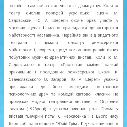
що він і сам почав виступати в драмгуртку. Коли ж
театр очолив корифей української сцени М.
Садовський, Ю. А. Шерегій охоче брав участь у
масових сценах і пильно приглядався до акторської
майстерності наставника. Перейняв він від видатного
театрала і чимало тонкощів режисерської
майстерності, зокрема, щодо постановки реалістичних
побутових музично-драматичних вистав. Коли ж М.
Садовського в театрі «Просвіти» замінив палкий
прихильник і послідовник режисерської школи К.
Станіславського О. Загаров, Ю. А. Шерегій уважно
приглядався до його методики постановки
психологічних драм та комедій світової класики. Не
пропускав жодної театральної вистави, а 16-річним
юнаком (1923році) з успіхом виконав роль Грома у
виставі “Вечірній гість” С. Черкасенка і з цього часу
бере собі за псевдонім “Юрій Грім”. Під час навчання в