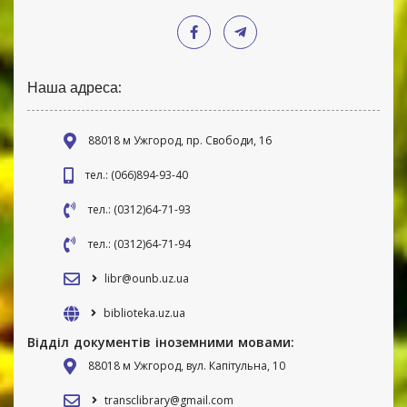
Наша адреса:
88018 м Ужгород, пр. Свободи, 16
тел.: (066)894-93-40
тел.: (0312)64-71-93
тел.: (0312)64-71-94
libr@ounb.uz.ua
biblioteka.uz.ua
Відділ документів іноземними мовами:
88018 м Ужгород, вул. Капітульна, 10
transclibrary@gmail.com