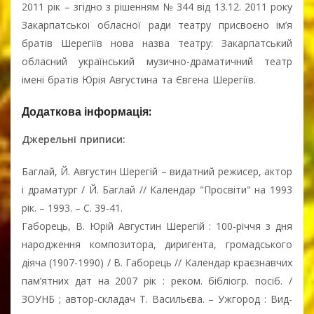
2011 рік – згідно з рішенням № 344 від 13.12. 2011 року
Закарпатської обласної ради театру присвоєно ім’я
братів Шерегіїв нова назва театру: Закарпатський
обласний український музично-драматичний театр
імені братів Юрія Августина та Євгена Шерегіїв.
Додаткова інформація:
Джерельні приписи:
Баглай, Й. Августин Шерегій – видатний режисер, актор
і драматург / Й. Баглай // Календар "Просвіти" на 1993
рік. – 1993. – С. 39-41.
Габорець, В. Юрій Августин Шерегій : 100-річчя з дня
народження композитора, диригента, громадського
діяча (1907-1990) / В. Габорець // Календар краєзнавчих
пам’ятних дат на 2007 рік : реком. бібліогр. посіб. /
ЗОУНБ ; автор-складач Т. Васильєва. – Ужгород : Вид-