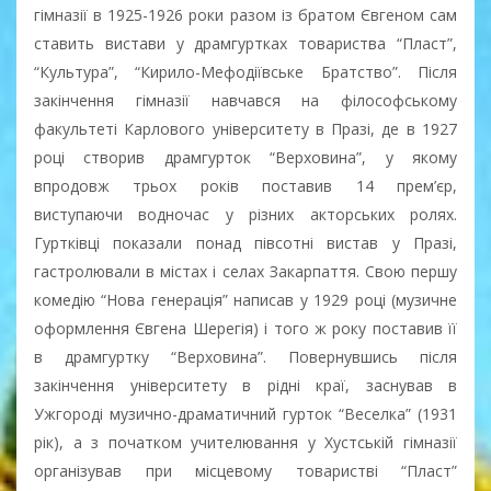
гімназії в 1925-1926 роки разом із братом Євгеном сам
ставить вистави у драмгуртках товариства “Пласт”,
“Культура”, “Кирило-Мефодіївське Братство”. Після
закінчення гімназії навчався на філософському
факультеті Карлового університету в Празі, де в 1927
році створив драмгурток “Верховина”, у якому
впродовж трьох років поставив 14 прем’єр,
виступаючи водночас у різних акторських ролях.
Гуртківці показали понад півсотні вистав у Празі,
гастролювали в містах і селах Закарпаття. Свою першу
комедію “Нова генерація” написав у 1929 році (музичне
оформлення Євгена Шерегія) і того ж року поставив її
в драмгуртку “Верховина”. Повернувшись після
закінчення університету в рідні краї, заснував в
Ужгороді музично-драматичний гурток “Веселка” (1931
рік), а з початком учителювання у Хустській гімназії
організував при місцевому товаристві “Пласт”