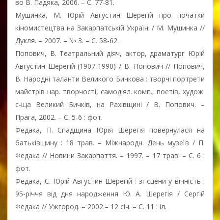
во В. Падяка, 2006. – С. 77-81.
Мушинка, М. Юрій Августин Шерегій про початки
кіномистецтва на Закарпатській Україні / М. Мушинка //
Дукля. – 2007. – № 3. – С. 58-62.
Попович, В. Театральний діяч, актор, драматург Юрій
Августин Шерегій (1907-1990) / В. Попович // Попович,
В. Народні таланти Великого Бичкова : творчі портрети
майстрів нар. творчості, самодіял. комп., поетів, худож.
с-ща Великий Бичків, на Рахівщині / В. Попович. –
Прага, 2002. – С. 5-6 : фот.
Федака, П. Спадщина Юрія Шерегія повернулася на
батьківщину : 18 трав. – Міжнародн. День музеїв / П.
Федака // Новини Закарпаття. – 1997. – 17 трав. – С. 6 :
фот.
Федака, С. Юрій Августин Шерегій : зі сцени у вічність :
95-річчя від дня народження Ю. А. Шерегія / Сергій
Федака // Ужгород. – 2002.– 12 січ. – С. 11 : іл.