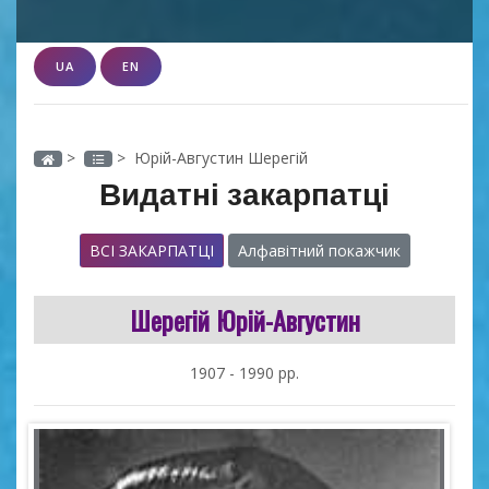
UA
EN
>
> Юрій-Августин Шерегій
Видатні закарпатці
ВСІ ЗАКАРПАТЦІ
Алфавітний покажчик
Шерегій Юрій-Августин
1907 - 1990 рр.